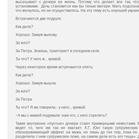
высасывает с дочери ее жизнь. Потому что дела­ет все так, ч
установками. Дочь становится как бы тенью мате­ри. Мать подсозн
что желалось, но не осуществилось. На эту тему есть хороший украи
Встречаются две подруги:
Как дела?
Хорошо. Замуж выхожу.
За кого?
За Петра. Знаешь, тракторист в соседнем селе.
Ты что? У него ж... кривой.
Через некоторое время встречаются опять:
Как дела?
Хорошо. Замуж вышла.
За кого?
За Петра.
Ты что? Я же говорила - у него... кривой.
~А мы с мамой подумали: нам что, с него стрелять?
Такие внутренне «пустые» дочери стают примерными невестами. 
видят то, чего им так не хватает. К.Г, Юнг такую супружеску
обезоруживающий эффект на мужа, но лишь до тех пор, пока он н
разделила с ним супружеское ложе, на самом деле есть его теща»: