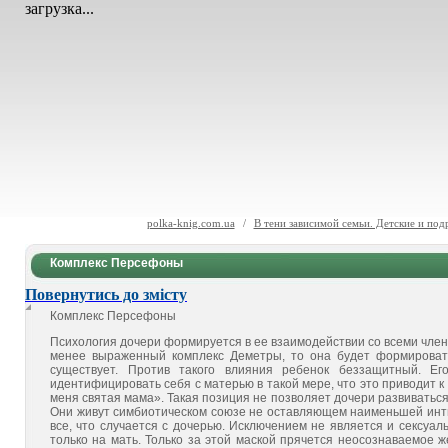
загрузка...
polka-knig.com.ua
/
В тени зависимой семьи. Детские и под
Комплекс Персефоны
Повернутись до змісту
Комплекс Персефоны
Психология дочери формируется в ее взаимодействии со все­ми член
менее выраженный комплекс Деметры, то она будет формироват
существует. Против такого влияния ребе­нок беззащитный. Е
идентифицировать себя с матерью в такой мере, что это приводит 
меня святая мама». Такая пози­ция не позволяет дочери развиваться
Они живут симбиотическом союзе не оставляющем наименьшей инти
все, что случается с дочерью. Исключением не является и сексуал
только на мать. Только за этой маской прячется неосозна­ваемое ж