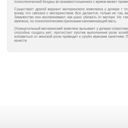
психологической бездны во взаимо­отношениях с мужем может привес
Существует другой вариант материнского комплекса у доче­ри т эт
всему, что связано с материнством. Все делается, только не так, как
Замужество она воспринимает, как шанс убежать от матери. Но так
мужчина, по психологическим признакам напоминающий мать.
Отрицательный материнский комплекс вызывает у дочери сопротивле
способна создать уют, протестует против вы­полнения роли хозя
избавиться от женской роли приводит к сугубо мужским занятиям. 
качеств.