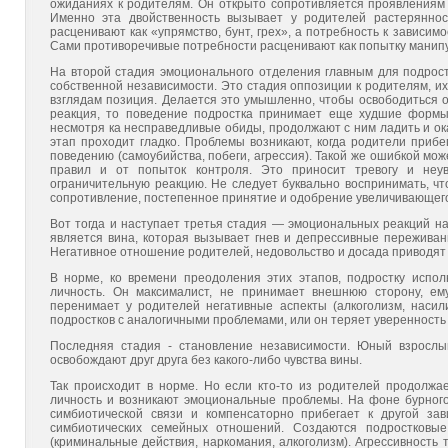
ожиданиях к родителям. Он открыто сопротивляет­ся проявлениям 
Именно эта двойственность вызывает у ро­дителей растерянно
расценивают как «упрямство, бунт, грех», а потребность к зависим
Сами противоре­чивые потребности расценивают как попытку манип
На второй стадия эмоционального отделения главным для подрост
собственной независимости. Это стадия оппози­ции к родителям, и
взглядам позиция. Делается это умышленно, чтобы освободиться о
реакция, то поведение подростка принимает еще худшие формы.
несмотря ка не­справедливые обиды, продолжают с ним ладить и ок
этап проходит гладко. Проблемы возникают, когда родители прибе
поведению (самоубийства, побеги, агрессия). Та­кой же ошибкой м
правил и от попыток контроля. Это приносит тревогу и неув
ограничительную реакцию. Не следует буквально воспринимать, чт
сопротивление, постепенное принятие и одобрение увеличивающего
Вот тогда и наступает третья стадия — эмоциональных реак­ций на
является вина, которая вызывает гнев и депрес­сивные пережива
Негативное отношение родителей, не­довольство и досада приводят к
В норме, ко времени преодоления этих этапов, подростку ис­пол
личность. Он максималист, не принимает внешнюю сто­рону, е
перенимает у родителей негативные аспекты (алкоголизм, насилие
подростков с аналогичными проблемами, или он теряет уверенность в
Последняя стадия - становление независимости. Юный взросл
освобождают друг друга без какого-либо чувст­ва вины.
Так происходит в норме. Но если кто-то из родителей продол­жа
личность и возникают эмоциональные проблемы. На фоне бурного
симбиотической связи и компенсаторно прибегает к другой зав
симбиотических семейных отноше­ний. Создаются подростковы
(криминальные действия, нар­комания, алкоголизм). Агрессивность 