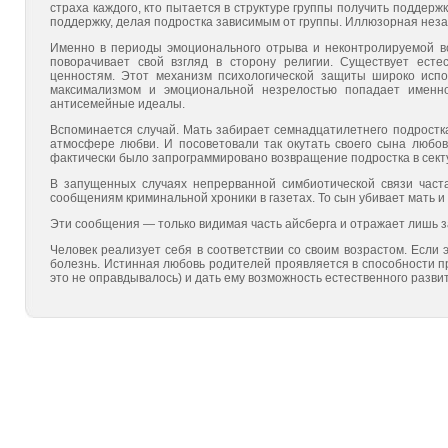
страха каждого, кто пытается в структуре группы получить поддержк
поддержку, делая подростка зависимым от группы. Иллюзорная незав
Именно в периоды эмоционального отрыва и неконтролируе­мой в
поворачивает свой взгляд в сторону религии. Суще­ствует ест
ценностям. Этот механизм психологической защиты широко испо
максимализмом и эмоциональной незре­лостью попадает именно
антисемейные идеалы.
Вспоминается случай. Мать забирает семнадцатилетнего под­ростка
атмосфере любви. И посоветовали так окутать сво­его сына любов
фактически было запрограммировано воз­вращение подростка в секту
В запущенных случаях непрерванной симбиотической связи часта
сообщениям криминальной хроники в газетах. То сын убивает мать и от
Эти сообщения — только видимая часть айсберга и отражает лишь 
Человек реализует себя в соответствии со своим возрастом. Если 
болезнь. Истинная любовь родителей проявляется в способности пр
это не оправдывалось) и дать ему возмож­ность естественного разви