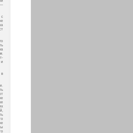
ый
 —
 с
ое
ша
ст
го
ть
ча
м.
т­
 и
 в
е.
ть
от
не
ше
их
й,
ть
то
ое
ты
то