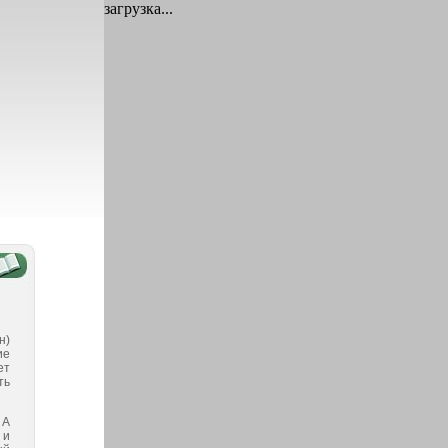
загрузка...
н)
ие
ет
ть
 А
 и