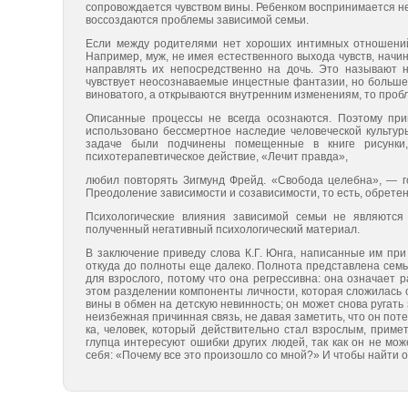
сопровождается чувством ви­ны. Ребенком воспринимается не
воссоздаются проблемы зависимой семьи.
Если между родителями нет хороших интимных отношений,
Например, муж, не имея естественного выхода чувств, начин
направлять их непосредственно на дочь. Это называют н
чувствует неосознаваемые инцестные фантазии, но больше 
виноватого, а откры­ваются внутренним изменениям, то проб
Описанные процессы не всегда осознаются. Поэтому при
использовано бессмертное наследие человеческой культур
задаче были подчинены помещенные в книге рисунки,
психотерапевтическое действие, «Лечит правда»,
любил повторять Зигмунд Фрейд. «Свобода целебна», — г
Преодоление зависимости и созависимости, то есть, обретен
Психологические влияния зависимой семьи не являются
полученный негативный психологический материал.
В заключение приведу слова К.Г. Юнга, написанные им при 
откуда до полноты еще далеко. Полнота представлена семь
для взрослого, потому что она регрессивна: она означает
этом разделении компоненты личности, которая сложилась с
вины в обмен на детскую не­винность; он может снова ругать 
неизбежная причинная связь, не давая заметить, что он пот
ка, человек, который действительно стал взрослым, примет
глупца интересуют ошибки других людей, так как он не мож
себя: «Почему все это произошло со мной?» И чтобы найти от