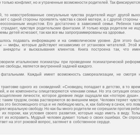
 только конфликт, но и утрачен­ные возможности родителей. Так фиксируются
 то невостребованные сексуальные чувства родителей ищут дру­гой выхо
ает с одной стороны проявлять чувства к своей ма­тери, а с другой стороны
еосознанным инцестом. Его достаточно в зависимой семье. Ребенок так
страдает, чувствуя родительские фантазии. И только когда родители не ищ
лемы детей исчезают, так как все мы запрограммированы на здоровье.
­шлось подавать информацию и на символическом уровне. Для этого бы
ы — мифы, которые действуют независимо от установок читателей. Этой 
 анекдоты и высказывания клиентов. Книга построена так, что име
ово­рили итальянские психиатры при проведении психиатрической реформ
ие свободы, является внутренней задачей каждого.
 фа­тальными. Каждый имеет возможность самореализации, не смо­тря 
трактовке одного из сновидений: «Сновидец попадает в детство, в то врем
ей, и ее компоненты олицетворяются членами семьи. Но эта ситуация опас
 расщепление личности, которое древние люди ощуща­ли как «потерю души».
 таким трудом, снова растворяются во внеш­нем мире. Человек теряет чувст
за это беспомощного отца и не любящую мать, и, как бабочку в сачок, его лов
ерял моральную свободу. Но как бы много родители не согрешили против ребе
 их пороки, как условия своего развития, которые надо иметь в виду. Толь
ет их исправить. Мудрый человек думает только о своих ошибках. Он спрос
вет на этот роковой вопрос, заглянет в собственное сердце.