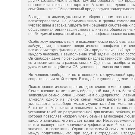
других созависимых в семье. Паутина общественных пред
гипноз» или «сильное лекарст­во». А также определяет п
семейном изгое. Общест­венный предрассудок поддерживает 
Выход — в индивидуальном и общественном развитии. Н
психотерапевтом. Но, объединившись в группы самопомо­
чувство вины и страха, увидеть пути решения собст­венных 
общественная организация сможет влиять на общественный
необходимый социальный заказ для профессионалов на сов
Особо хочу подчеркнуть, что психологические проблемы в за­
заблуждения, фиксации невротического кон­фликта и сле
психологическую фиксацию, пройти предназначенный путь 
каждого человека. Невы­полнение этой задачи чревато сос
Он свободен даже по отношению к наследственности. Описыв
ве и воспитанных в разных семьях. Один стал изобретате
удачливым полицейским. Оба успешно реализовали зало­же
Но человек свободен и по отношению к окружающей среде.
сопротивлении-этой среде». В каждой ситуации он делает св
Психотерапевтическая практика дает слишком много приме­р
Семья внешне может иметь образцовый вид., быть богатой
зависимую семью более широко, чем об­щепринято. Главным 
алкоголя одного из членов семьи может перейти в зави
уменьшается, а наоборот может ухудшиться. И вот жена, кото
б ты пил». Мы счи­таем зависимость семьи от накоплени
установок такой же разрушительной для психики ребенка, как
которая позволяет каждому члену семьи в атмосфере любви
каждого зависима, что мешает развитию. Несвое­временно
потом назовут психологическим дефек­том или болезнью
значение в воспитании. Однако в зависимой семье эта во
между родителями, что при водит к страданию. Страда