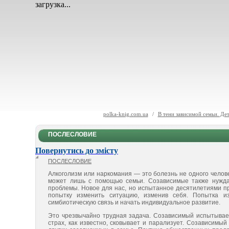
загрузка...
polka-knig.com.ua
/
В тени зависимой семьи. Де
ПОСЛЕСЛОВИЕ
Повернутись до змісту
ПОСЛЕСЛОВИЕ
Алкоголизм или наркомания — это болезнь не одного челове­
может лишь с помощью семьи. Созависимые также нуждаю
проблемы. Новое для нас, но испытанное де­сятилетиями п
попытку изменить ситуацию, из­менив себя. Попытка 
симбиотическую связь и начать индивидуальное развитие.
Это чрезвычайно трудная задача. Созависимый испытывает 
страх, как известно, сковывает и парализует. Созависимый 