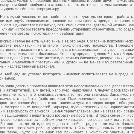
рассудков уводит от решения истинных проблем и ориентирует на «сильн
ричину семейной проблемы в алкоголе (наркотике) или в самом зависимом
и укрепляет болезнетвор­ную игру.
е каждый человек может себе позволить длительное время рабо­тать
щи или клубы созависимых, появляется возможность преодолеть тягостн
проблем. Одиночество и безысходность сменяются сози­дательной жизнью. Ва
 климат и способствовать преодолению устаревших стереотипов. Это созда
ременные методы психотера­пии и реабилитации.
висимой семье не есть чья-то вина. Нет, это беда. Состояние пси­хологическо
дствие реализации негативного психологического наследства. Преодоле
внутреннего развития и стать свободным (независимым) — внутренняя зада
тоянием зависимости и болез­нями. Человеку предопределено быть свободны
ают однояйце­вых (генетически идентичных) близнецов, разлученных в детс
льным и удачливым преступником. А другой — не менее изобретатель­ным
нный наследственный материал.
 Мой дед не уставал повторять: «Человек воспитывается не в сре­де, а
ой выбор.
ов, когда детские проблемы являются эхом неосознаваемых процессов в семь
 и авторитетной, а у детей, например, наркомания. Следует рассматрива
есть не то, от чего зависима семья, а то, что она зависима. Зависимость 
симость от работы (работоголизм). Психо­логическое состояние семьи 
рая так искренне боролась с алко­голизмом мужа, в сердцах говорит: «Да луч
я материальных ценнос­тей, карьеры, гедонистических или нарцистическ
 и зависи­мость от алкоголя. Семья теряет главное. Она не стает той сре­до
 и защищенности решать свои возрастные проблемы. В такой се­мье личнос
е решение возрастных проблем или их извращенное решение и есть тем, ч
. Возможность детей идентифицировать себя с родителями имеет больш
зможность позволяет ребенку чувствовать тайные эмоциональные конфлик
ние такое, будто бы ребенок сам принимает в конфликте участие, и э