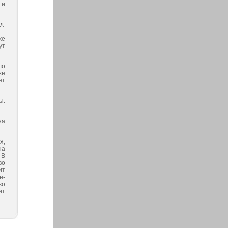
 и
д.
 —
же
ут
ло
же
ет
ы.
на
я,
на
 В
во
ит
н­
ко
ит