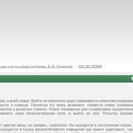
тские и подростковые проблемы - В. И. Литвиненко
/
ПОСЛЕСЛОВИЕ
/
ка, а всей семьи. Выйти из порочного круга зависимости алкого­лик (наркома
тся в помощи. Прочитав эту книгу, возможно, появит­ся новое пониман
рактики в развитых странах. Новое понимание для созависимых предполага
изменить свою болезнетворную роль и выйти из нее. Попытку прерва
чувство вины, он унижен., оскорблен. Он находится в постоян­ном страхе.
находится в тасках манипулятивного поведения как са­мого зависимого, так