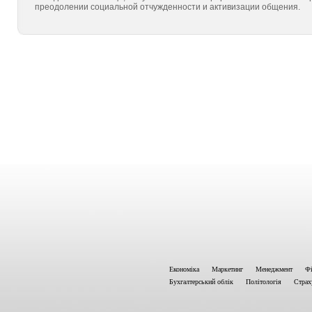
преодолении социальной отчужденности и активизации общения.
Економіка
Маркетинг
Менеджмент
Фі
Бухгалтерський облік
Політологія
Страх