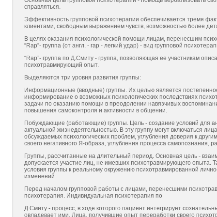
Основная цель групповой психотерапии - помощь
вербализовать
сво
справляться.
Эффективность групповой психотерапии обеспечивается тремя фак
клиентами, свободным выражением чувств, возможностью более дет
В целях оказания психологической помощи лицам, перенесшим псих
“
Rap
”- группа (от англ. -
rap
- легкий удар) - вид групповой психотер
“
Rap
”- группа по Д.Смиту - группа, позволяющая ее участникам опи
психотравмирующий опыт.
Выделяются три уровня развития группы:
Информационные (вводные) группы. Их целью является постепенное 
информирование о возможных психологических последствиях психот
задачи по оказанию помощи в преодолении навязчивых воспоминаний
повышения самоконтроля и активности в общении.
Побуждающие (работающие) группы. Цель - создание условий для а
актуальной жизнедеятельностью. В эту группу могут включаться ли
обсуждаемых психологических проблем, углубления доверия к други
своего негативного
Я-образа
, углубления процесса самопознания, 
Группы, рассчитанные на длительный период. Основная цель - вза
допускается участие лиц, не имевших психотравмирующего опыта. Т
условия группы к реальному окружению
психотравмированной
личнос
изменений.
Перед началом групповой работы с лицами, перенесшими психотра
психотерапия. Индивидуальная психотерапия
по
Д.Смиту - процесс, в ходе которого пациент интегрирует сознател
овладевает ими. Лица, получившие опыт переработки своего психот