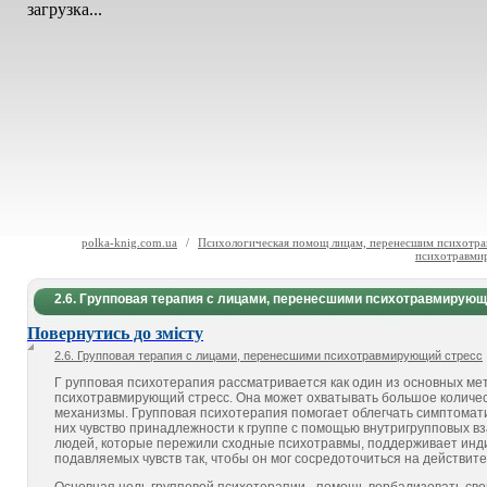
загрузка...
polka-knig.com.ua
/
Психологическая помощ лицам, перенесшим психотрав
психотравми
2.6. Групповая терапия с лицами, перенесшими психотравмирующ
Повернутись до змісту
2.6. Групповая терапия с лицами, перенесшими психотравмирующий стресс
Г
рупповая
психотерапия рассматривается как один из основных ме
психотравмирующий стресс. Она может охватывать большое количе
механизмы. Групповая психотерапия помогает облегчать симптомати
них чувство принадлежности к группе с помощью внутригрупповых в
людей, которые пережили сходные
психотравмы
, поддерживает инд
подавляемых чувств так, чтобы он мог сосредоточиться на действи