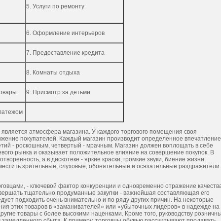
5. Услуги по ремонту
6. Оформление интерьеров
7. Предоставление кредита
8. Комнаты отдыха
товары
9. Присмотр за детьми
платежом
 является атмосфера магазина. У каждого торгового помещения своя
вижение покупателей. Каждый магазин производит определенное впечатление
етий - роскошным, четвертый - мрачным. Магазин должен воплощать в себе
евого рынка и оказывает положительное влияние на совершение покупок. В
оренность, а в дискотеке - яркие краски, громкие звуки, биение жизни.
вместить зрительные, слуховые, обонятельные и осязательные раздражители
говцами, - ключевой фактор конкуренции и одновременно отражение качеств
овершать тщательно продуманные закупки - важнейшая составляющая его
дует подходить очень внимательно и по ряду других причин. На некоторые
ния этих товаров в «заманивателей» или «убыточных лидеров» в надежде на
 другие товары с более высокими наценками. Кроме того, руководству розничн
 замедленного сбыта. К примеру, торговцы обувью рассчитывают продавать