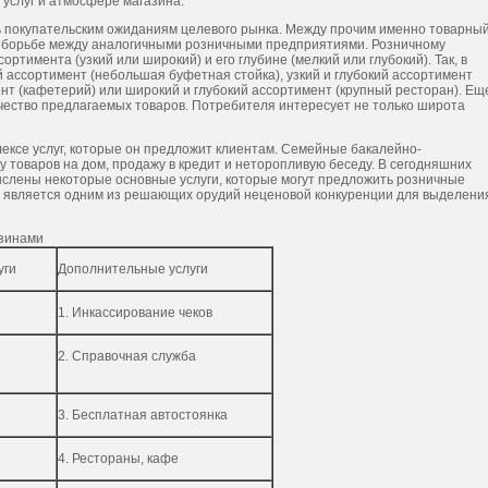
услуг и атмосфере магазина.
ь покупательским ожиданиям целевого рынка. Между прочим именно товарны
й борьбе между аналогичными розничными предприятиями. Розничному
ртимента (узкий или широкий) и его глубине (мелкий или глубокий). Так, в
 ассортимент (небольшая буфетная стойка), узкий и глубокий ассортимент
нт (кафетерий) или широкий и глубокий ассортимент (крупный ресторан). Ещ
чество предлагаемых товаров. Потребителя интересует не только широта
лексе услуг, которые он предложит клиентам. Семейные бакалейно-
 товаров на дом, продажу в кредит и неторопливую беседу. В сегодняшних
числены некоторые основные услуги, которые могут предложить розничные
г является одним из решающих орудий неценовой конкуренции для выделени
азинами
уги
Дополнительные услуги
1. Инкассирование чеков
2. Справочная служба
3. Бесплатная автостоянка
4. Рестораны, кафе