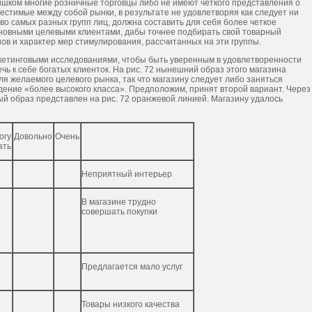
ишком многие розничные торговцы либо не имеют четкого представления о
естимые между собой рынки, в результате не удовлетворяя как следует ни
о самых разных групп лиц, должна составить для себя более четкое
 основными целевыми клиентами, дабы точнее подбирать свой товарный
ов и характер мер стимулирования, рассчитанных на эти группы.
кетинговыми исследованиями, чтобы быть уверенным в удовлетворенности
чь к себе богатых клиенток. На рис. 72 нынешний образ этого магазина
я желаемого целевого рынка, так что магазину следует либо заняться
дение «более высокого класса». Предположим, принят второй вариант. Через
ый образ представлен на рис. 72 оранжевой линией. Магазину удалось
огу
Довольно
Очень
ать
Неприятный интерьер
В магазине трудно
совершать покупки
Предлагается мало услуг
Товары низкого качества