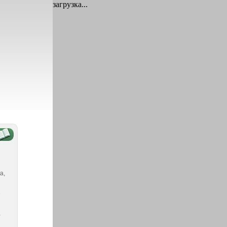
загрузка...
а,
е
-