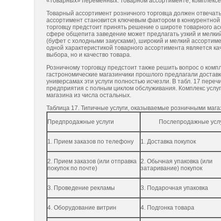
«товарных» переменных: товарном ассортименте, комплексе 
Товарный ассортимент розничного торговца должен отвечат
ассортимент становится ключевым фактором в конкурентно
торговцу предстоит принять решение о широте товарного ассо
сфере общепита заведение может предлагать узкий и мелкий
(буфет с холодными закусками), широкий и мелкий ассортиме
одной характеристикой товарного ассортимента является ка
выбора, но и качество товара.
Розничному торговцу предстоит также решить вопрос о комп
гастрономические магазинчики прошлого предлагали доставку
универсамах эти услуги полностью исчезли. В табл. 17 пере
предприятия с полным циклом обслуживания. Комплекс услу
магазина из числа остальных.
Таблица 17. Типичные услуги, оказываемые розничными маг
Предпродажные услуги
Послепродажные усл
1. Прием заказов по телефону
1. Доставка покупок
2. Прием заказов (или отправка
2. Обычная упаковка (или
покупок по почте)
затаривание) покупок
3. Проведение рекламы
3. Подарочная упаковка
4. Оборудование витрин
4. Подгонка товара