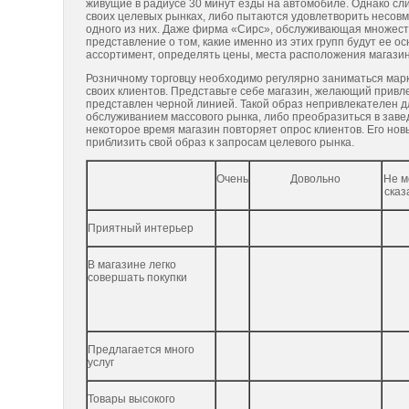
живущие в радиусе 30 минут езды на автомобиле. Однако сл
своих целевых рынках, либо пытаются удовлетворить несовм
одного из них. Даже фирма «Сирс», обслуживающая множеств
представление о том, какие именно из этих групп будут ее
ассортимент, определять цены, места расположения магазин
Розничному торговцу необходимо регулярно заниматься мар
своих клиентов. Представьте себе магазин, желающий привле
представлен черной линией. Такой образ непривлекателен дл
обслуживанием массового рынка, либо преобразиться в заве
некоторое время магазин повторяет опрос клиентов. Его нов
приблизить свой образ к запросам целевого рынка.
Очень
Довольно
Не м
сказ
Приятный интерьер
В магазине легко
совершать покупки
Предлагается много
услуг
Товары высокого