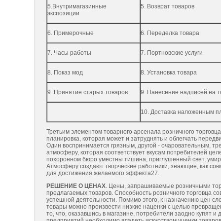
5.Внутримагазинные
5. Возврат товаров
экспозиции
6. Примерочные
6. Переделка товара
7. Часы работы
7. Портновские услуги
8. Показ мод
8. Установка товара
9. Принятие старых товаров
9. Нанесение надписей на 
10. Доставка наложенным 
Третьим элементом товарного арсенала розничного торговца
планировка, которая может и затруднять и облегчать перед
Один воспринимается грязным, другой - очаровательным, тр
атмосферу, которая соответствует вкусам потребителей цел
похоронном бюро уместны тишина, приглушенный свет, умиротв
Атмосферу создают творческие работники, знающие, как со
для достижения желаемого эффекта27.
РЕШЕНИЕ О ЦЕНАХ
. Цены, запрашиваемые розничными тор
предлагаемых товаров. Способность розничного торговца с
успешной деятельности. Помимо этого, к назначению цен сле
товары можно произвести низкие наценки с целью превраще
то, что, оказавшись в магазине, потребители заодно купят и
предприятий необходимо владеть искусством уценки товаров