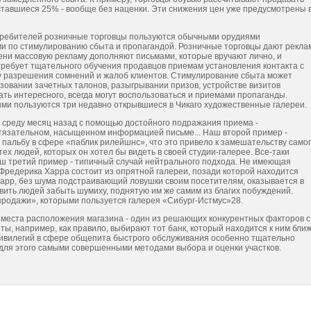
оставшиеся 25% - вообще без наценки. Эти снижения цен уже предусмотрены 
отребителей розничные торговцы пользуются обычными орудиями
ми по стимулированию сбыта и пропагандой. Розничные торговцы дают рекла
мени массовую рекламу дополняют письмами, которые вручают лично, и
ребует тщательного обучения продавцов приемам установления контакта с
ку разрешения сомнений и жалоб клиентов. Стимулирование сбыта может
зовании зачетных талонов, разыгрывании призов, устройстве визитов
ать интересного, всегда могут воспользоваться и приемами пропаганды.
ми пользуются три недавно открывшиеся в Чикаго художественные галереи.
 среду месяц назад с помощью достойного подражания приема -
итязательном, насыщенном информацией письме... Наш второй пример -
альбу в сфере «паблик рилейшнс», что это привело к замешательству само
тех людей, которых он хотел бы видеть в своей студии-галерее. Все-таки
 Наш третий пример - типичный случай нейтрального подхода. Не имеющая
 Фредерика Харра состоит из опрятной галереи, позади которой находится
Харр, без шума подстраивающий ловушки своим посетителям, оказывается в
вить людей забыть шумиху, поднятую им же самим из благих побуждений.
родажи», которыми пользуется галерея «Сибург-Истмус»28.
 места расположения магазина - один из решающих конкурентных факторов с
ы, например, как правило, выбирают тот банк, который находится к ним бли
ривилегий в сфере общепита быстрого обслуживания особенно тщательно
для этого самыми совершенными методами выбора и оценки участков.