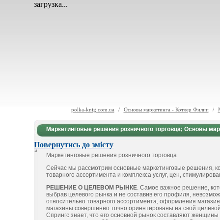
загрузка...
polka-knig.com.ua
/
Основы маркетинга - Котлер Филип
/
Маркетинговые решения розничного торговца; Основы мар
Повернутись до змісту
Маркетинговые решения розничного торговца
Сейчас мы рассмотрим основные маркетинговые решения, ко
товарного ассортимента и комплекса услуг, цен, стимулиров
РЕШЕНИЕ О ЦЕЛЕВОМ РЫНКЕ
. Самое важное решение, кот
выбрав целевого рынка и не составив его профиля, невозм
относительно товарного ассортимента, оформления магазина
магазины совершенно точно ориентированы на свой целевой
Спрингс знает, что его основной рынок составляют женщины с