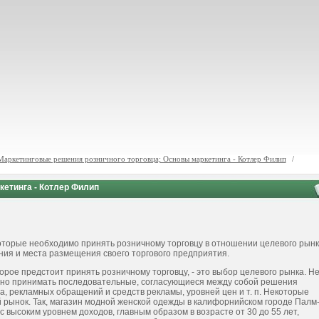
Маркетинговые решения розничного торговца; Основы маркетинга - Котлер Филип
/
кетинга - Котлер Филип
торые необходимо принять розничному торговцу в отношении целевого рынк
ания и места размещения своего торгового предприятия.
орое предстоит принять розничному торговцу, - это выбор целевого рынка. Н
ожно принимать последовательные, согласующиеся между собой решения
, рекламных обращений и средств рекламы, уровней цен и т. п. Некоторые
 рынок. Так, магазин модной женской одежды в калифорнийском городе Палм
 высоким уровнем доходов, главным образом в возрасте от 30 до 55 лет,