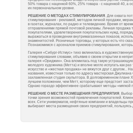
50% товара с наценкой 60%, 25% товара - с наценкой 40, а 
их первоначальном уровне.
РЕШЕНИЕ О МЕТОДАХ СТИМУЛИРОВАНИЯ
. Для охвата п
стимулирования - рекламой, методом личной продажи, мера
в газетах, журналах, по радио и телевидению. Время от вре
отправлениями прямой почтовой рекламы. Личная продажа т
покупателями, удовлетворения покупательских нужд, поряд
выражаться в проведении внутримагазинных показов, исполь
знаменитостей. Розничные торговцы, у которых есть что сказ
Познакомимся с арсеналом приемов стимулирования, которы
Галерея «Сибург-Истмус» тихо вклинилась в художественную
стимулирования словами, объявив о своем открытии в непр
галерея «Ориджин». Она вломилась под такую устрашающую п
молодого художника (Метта) и вполне могло испугать как раз 
искусство и «жесткая продажа» не вяжутся друг с другом...
названия, известная только по адресу мастерская Джулиана
захламленная студия скульптора. В долговременном плане 
лучшем положении, чем Метт, которому еще предстоит заста
Однако гораздо эффективнее срабатывают методы «мягкой п
РЕШЕНИЕ О МЕСТЕ РАЗМЕЩЕНИЯ ПРЕДПРИЯТИЯ
. Выбор
точки зрения возможностей привлечения покупателей. Клиент
всех. Сети универмагов, нефтяные компании и владельцы п
выбирают места размещения своих предприятий, пользуясь 