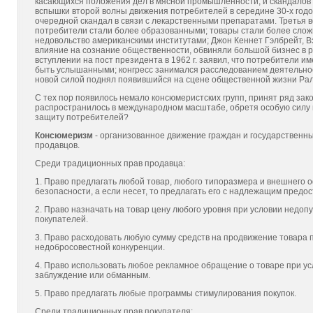
касающихся положения дел в мясной промышленности, и скандалов
вспышки второй волны движения потребителей в середине 30-х годо
очередной скандал в связи с лекарственными препаратами. Третья в
потребители стали более образованными; товары стали более сло
недовольство американскими институтами; Джон Кеннет Гэлбрейт, Вэ
влияние на сознание общественности, обвиняли большой бизнес в р
вступлении на пост президента в 1962 г. заявил, что потребители 
быть услышанными; конгресс занимался расследованием деятельно
новой силой поднял появившийся на сцене общественной жизни Ра
С тех пор появилось немало консюмеристских групп, принят ряд з
распространилось в международном масштабе, обретя особую силу в
защиту потребителей?
Консюмеризм
- организованное движение граждан и государственн
продавцов.
Среди традиционных прав продавца:
1. Право предлагать любой товар, любого типоразмера и внешнего о
безопасности, а если несет, то предлагать его с надлежащим пред
2. Право назначать на товар цену любого уровня при условии недо
покупателей.
3. Право расходовать любую сумму средств на продвижение товара 
недобросовестной конкуренции.
4. Право использовать любое рекламное обращение о товаре при усл
заблуждение или обманным.
5. Право предлагать любые программы стимулирования покупок.
Среди традиционных прав покупателя: