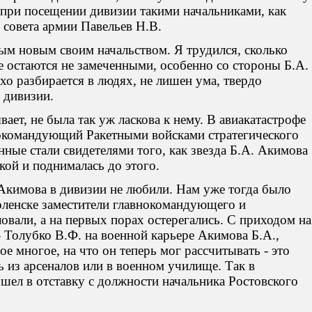
 при посещении дивизии такими начальниками, как
совета армии Павельев Н.В.
ым новым своим начальством. Я трудился, сколько
не остаются не замеченными, особенно со стороны Б.А.
хо разбирается в людях, не лишен ума, твердо
 дивизии.
вает, не была так уж ласкова к нему. В авиакатастрофе
нокомандующий Ракетными войсками стратегического
ые стали свидетелями того, как звезда Б.А. Акимова
акой и поднималась до этого.
Акимова в дивизии не любили. Нам уже тогда было
моленске заместители главнокомандующего и
вали, а на первых порах остерегались. С приходом на
- Толубко В.Ф. на военной карьере Акимова Б.А.,
ое многое, на что он теперь мог рассчитывать - это
 из арсеналов или в военном училище. Так в
ел в отставку с должности начальника Ростовского