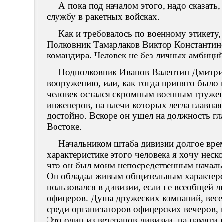
А пока под началом этого, надо сказать
службу в ракетных войсках.
Как и требовалось по военному этикету
Полковник Тамарлаков Виктор Константино
командира. Человек не без личных амбици
Подполковник Иванов Валентин Дмитрие
вооружению, или, как тогда принято было 
человек остался скромным военным тружен
инженеров, на плечи которых легла главная
достойно. Вскоре он ушел на должность гл
Востоке.
Начальником штаба дивизии долгое вре
характеристике этого человека я хочу неск
что он был моим непосредственным начальн
Он обладал живым общительным характером
пользовался в дивизии, если не всеобщей
офицеров. Душа дружеских компаний, весел
среди организаторов офицерских вечеров, 
Это один из ветеранов дивизии, на памяти 