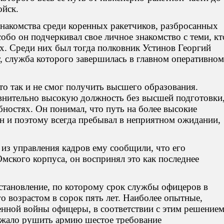
ойск.
знакомства среди коренных ракетчиков, разбросанных
обо он подчеркивал свое личное знакомство с теми, кт
ах. Среди них был тогда полковник Устинов Георгий
т, служба которого завершилась в главном оперативном
то так и не смог получить высшего образования.
авнительно высокую должность без высшей подготовки
ностях. Он понимал, что путь на более высокие
н и поэтому всегда пребывал в неприятном ожидании,
 из управления кадров ему сообщили, что его
Омского корпуса, он воспринял это как последнее
становление, по которому срок службы офицеров в
о возрастом в сорок пять лет. Наиболее опытные,
нной войны офицеры, в соответствии с этим решение
лжало рушить армию шестое требование