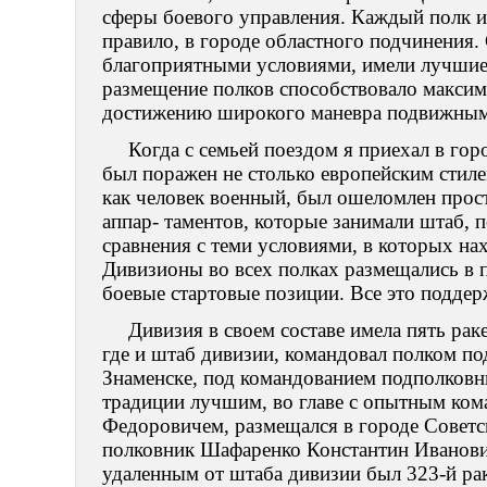
сферы боевого управления. Каждый полк и
правило, в городе областного подчинения
благоприятными условиями, имели лучшие 
размещение полков способствовало макси
достижению широкого маневра подвижным
Когда с семьей поездом я приехал в гор
был поражен не столько европейским стиле
как человек военный, был ошеломлен про
аппар- таментов, которые занимали штаб, 
сравнения с теми условиями, в которых на
Дивизионы во всех полках размещались в 
боевые стартовые позиции. Все это подде
Дивизия в своем составе имела пять рак
где и штаб дивизии, командовал полком по
Знаменске, под командованием подполковн
традиции лучшим, во главе с опытным ко
Федоровичем, размещался в городе Советс
полковник Шафаренко Константин Иванови
удаленным от штаба дивизии был 323-й ра