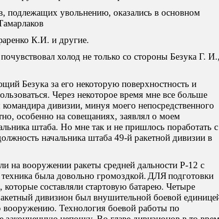
ов, подлежащих увольнению, оказались в основном
 Тамарлаков
ренко К.И. и другие.
почувствовал холод не только со стороны Безука Г. И.
щий Безука за его некоторую поверхностность и
пользоваться. Через некоторое время мне все больше
 командира дивизии, минуя моего непосредственного
тно, особенно на совещаниях, заявлял о моем
льника штаба. Но мне так и не пришлось поработать с
 должность начальника штаба 49-й ракетной дивизии в
ели на вооружении ракеты средней дальности Р-12 с
техника была довольно громоздкой.
ДЛЯ
подготовки
к, которые составляли стартовую батарею. Четыре
 Ракетный дивизион был внушительной боевой единице
 по вооружению. Технология боевой работы по
не законченную цепочку. Во главе дивизионов в то вре