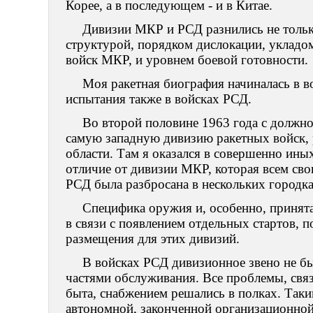
Корее, а в последующем - и в Китае.
Дивизии МКР и РСД разнились не тольк
структурой, порядком дислокации, укладо
войск МКР, и уровнем боевой готовности.
Моя ракетная биография начиналась в в
испытания также в войсках РСД.
Во второй половине 1963 года с должно
самую западную дивизию ракетных войск,
области. Там я оказался в совершенно иных 
отличие от дивизии МКР, которая всем сво
РСД была разбросана в нескольких городка
Специфика оружия и, особенно, принят
в связи с появлением отдельных стартов, 
размещения для этих дивизий.
В войсках РСД дивизионное звено не б
частями обслуживания. Все проблемы, свя
быта, снабжением решались в полках. Таки
автономной, законченной организационной