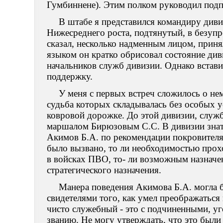
Гумбиннене). Этим полком руководил под
В штабе я представился командиру див
Нижесреднего роста, подтянутый, в безуп
сказал, несколько надменным лицом, прин
языком он кратко обрисовал состояние див
начальников служб дивизии. Однако вставил
поддержку.
У меня с первых встреч сложилось о не
судьба которых складывалась без особых у
ковровой дорожке. До этой дивизии, служ
маршалом Бирюзовым С.С. В дивизии знати
Акимов Б.А. по рекомендации покровителя
было вызвано, то ли необходимостью прох
в войсках ПВО, то- ли возможным назначе
стратегического назначения.
Манера поведения Акимова Б.А. могла б
свидетелями того, как умел преображаться 
чисто служебный - это с подчиненными, у
званию. Не могу утверждать, что это были