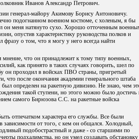
полковник Иванов Александр Петрович.
изии генерал-майору Акимову Борису Антоновичу.
речно подогнанном военном костюме, с холеным, я бы
ял он меня натянуто сухо. Хорошо отточенным военны
изии, опустив характеристику руководства полков и
 фразу о том, что я могу у него всегда найти
м мнение, что он принадлежит к тому типу военных,
силий, как принято в таких случаях говорить, шел по
бу он проходил в войсках ПВО страны, пригретый
, что после окончания академии генерального штаба
 был определен на ракетную дивизию. Не знаю, чем эт
ождения такой ступени, но этого можно было достичь 
нием самого Бирюзова С.С. на ракетные войска
ыть отпечатком характера его службы. Все были
в зависимости от того, с кем он общался. Холодный,
годливый подобострастный и даже - со старшими по
 черты подхалимства, но он умел создавать обстановку