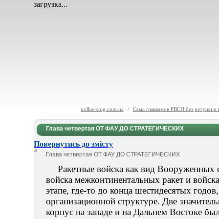
загрузка...
polka-knig.com.ua
/
Семь главкомов РВСН без ретуши и
Глава четвертая ОТ ФАУ ДО СТРАТЕГИЧЕСКИХ
Повернутись до змісту
Глава четвертая
ОТ ФАУ ДО СТРАТЕГИЧЕСКИХ
Ракетные войска как вид Вооруженных си
войска межконтинентальных ракет и войска
этапе, где-то до конца шестидесятых годов
организационной структуре. Две значитель
корпус на западе и на Дальнем Востоке б