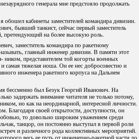
, незаурядного генерала мне предстояло продолжать
, я обошел кабинеты заместителей командира дивизии.
вич, бывший танкист, сейчас первый заместитель
й, претендующий на более высокую роль.
вич, заместитель командира по ракетному
называть, главный инженер дивизии. В памяти этот
- ником, представителем той когорты военных
 и самая тяжелая ноша. Он ее нес добросовестно и
авного инженера ракетного корпуса на Дальнем
мя бессменно был Безук Георгий Иванович. На
олько задержать внимание читателя не только потому,
иком, но как на неординарной, интересной личности.
. Благодаря своей открытости, доступности, он
 любовью, то довольно широким уважением среди
ьчак, танцор, он постоянно выступал в первой роли
встреч и различного рода коллективных мероприятий.
которого весь ее путь от инженерно-ракетной части до