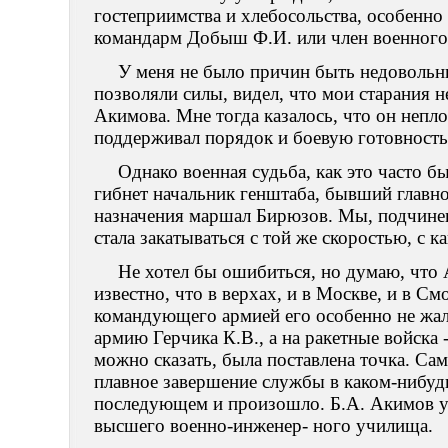
гостеприимства и хлебосольства, особенно
командарм Добыш Ф.И. или член военного 
У меня не было причин быть недовольн
позволяли силы, видел, что мои старания 
Акимова. Мне тогда казалось, что он непло
поддерживал порядок и боевую готовность
Однако военная судьба, как это часто бы
гибнет начальник генштаба, бывший глав
назначения маршал Бирюзов. Мы, подчиненн
стала закатываться с той же скоростью, с к
Не хотел бы ошибиться, но думаю, что 
известно, что в верхах, и в Москве, и в С
командующего армией его особенно не жало
армию Герчика К.В., а на ракетные войска 
можно сказать, была поставлена точка. Сам
плавное завершение службы в каком-нибудь
последующем и произошло. Б.А. Акимов уш
высшего военно-инженер- ного училища.