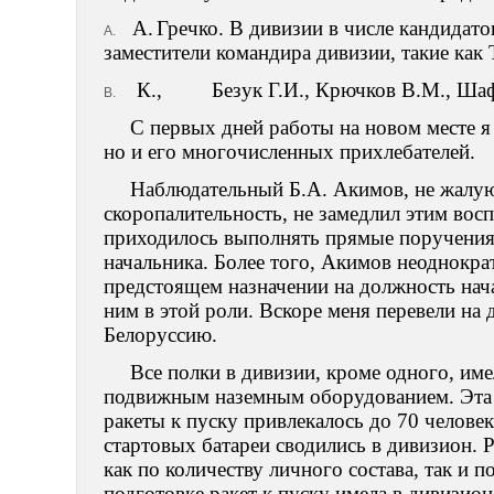
A.
Гречко. В дивизии в числе кандидат
A.
заместители командира дивизии, такие как
К., Безук Г.И., Крючков В.М., Шафа
B.
С первых дней работы на новом месте я 
но и его многочисленных прихлебателей.
Наблюдательный Б.А. Акимов, не жалую
скоропалительность, не замедлил этим вос
приходилось выполнять прямые поручения
начальника. Более того, Акимов неоднокра
предстоящем назначении на должность нача
ним в этой роли. Вскоре меня перевели на
Белоруссию.
Все полки в дивизии, кроме одного, им
подвижным наземным оборудованием. Эта 
ракеты к пуску привлекалось до 70 челове
стартовых батареи сводились в дивизион.
как по количеству личного состава, так и
подготовке ракет к пуску имела в дивизио