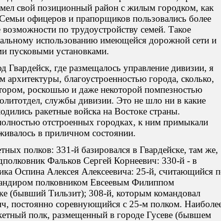
мел свой позиционный район с жилым городком, как
. Семьи офицеров и прапорщиков пользовались более
возможности по трудоустройству семей. Такое
мальному использованию имеющейся дорожной сети и
и пусковыми установками.
од Гвардейск, где размещалось управление дивизии, я
м архитектуры, благоустроенностью города, сколько,
стором, роскошью и даже некоторой помпезностью
политотдел, службы дивизии. Это не шло ни в какие
ходились ракетные войска на Востоке страны.
полностью отстроенных городках, к ним примыкали
рживалось в приличном состоянии.
етных полков: 331-й базировался в Гвардейске, там же,
дполковник Фальков Сергей Корнеевич: 330-й - в
ика Оспина Алексея Алексеевича: 25-й, считающийся 
мандиром полковником Евсеевым Филиппом
ке (бывший Тильзит); 308-й, которым командовал
ч, постоянно соревнующийся с 25-м полком. Наиболе
кетный полк, размещенный в городе Гусеве (бывшем