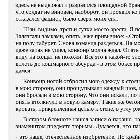
здесь не выдержал и разразился площадной бран
что солдат не виновен, наоборот, он проявил ко
отказался фашист, было сверх моих сил.
Шли, видимо, третьи сутки моего ареста. Я п
Залязгали замками, опять, уже привычное: «Сто
на полу табурет. Снова команда раздеться. На 
даже запах не ушел, конвоир молча ждал. Опять 
виду на солдат не похожи. Все это в какой-то з
вплоть до кошмарного абсурда - в этом боксе пр
дамся.
Конвоир ногой отбросил мою одежду к стоя
в мою сторону, они прощупывали каждый шов,
они бросали в мою сторону. Что они искали, по
опять втолкнули в новую камеру. Такие же бето
кровать, прикрепленная цепью к стене, в углу р
В старом блокноте нашел записи о параше, на
знаменитом предмете тюрьмы. Думается, что па
это наше, отечественное изобретение. По крайн
-