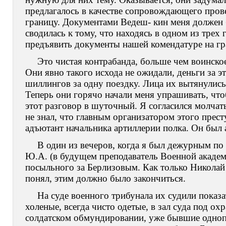
предлагалось в качестве сопровождающего пров
границу. Документами Ведеш- кин меня должен
сводилась к тому, что находясь в одном из трех 
предъявить документы нашей комендатуре на гр
Это чистая контрабанда, больше чем воинское
Они явно такого исхода не ожидали, деньги за 
шиллингов за одну поездку. Лица их вытянулись,
Теперь они горячо начали меня упрашивать, что
этот разговор в шуточный. Я согласился молчать
не знал, что главным организатором этого прес
адъютант начальника артиллерии полка. Он был 
В один из вечеров, когда я был дежурным по
Ю.А. (в будущем преподаватель Военной академ
посыльного за Берлизовым. Как только Николай з
понял, этим должно было закончиться.
На суде военного трибунала их судили показ
холеные, всегда чисто одетые, в зал суда под о
солдатском обмундировании, уже бывшие одноп