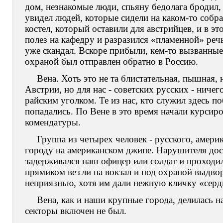
дом, незнакомые люди, спьяну бедолага бродил
увидел людей, которые сидели на каком-то собра
костел, который оставили для австрийцев, и в э
полез на кафедру и разразился «пламенной» реч
уже скандал. Вскоре прибыли, кем-то вызванные
охраной был отправлен обратно в Россию.
Вена. Хоть это не та блистательная, пышная,
Австрии, но для нас - советских русских - ниче
райским уголком. Те из нас, кто служил здесь п
попадались. По Вене в это время начали курсир
комендатуры.
Группа из четырех человек - русского, амери
городу на американском джипе. Нарушителя до
задерживался наш офицер или солдат и проходи
прямиком вез
ли на вокзал и под охраной выдво
неприязнью, хотя им дали нежную кличку «серд
Вена, как и наши крупные города, делилась 
секторы включен не был.