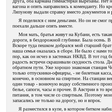
друга, оба кармана гимнастерки вырезаны. Нет 
вагона и опять направились к коменданту. Но кр
Ляпунову выдали справку вместо документов и 
Я поделился с ним деньгами. Но он не смог 
поехали дальше опять вместе.
Моя мать, братья живут на Кубани, есть така
дороги, в бездорожной глубинке. Была осень. В
Вскоре туда пешком добрался мой старший брат 
наша семья оказалась в сборе. Не было с нами то
пор, как он исчез в застенках НКВД. В тот год 
радость встречи скрашивали скудность стола. Дн
обратном пути. Уже хорошо знакомая станция Чоп
только отпускники-офицеры, - не билетная касса,
конечно, в основном на спиртное. На станции в
один товар - вонючую водку собственного произв
белье, сапоги, часы и прочее. В Австрии в то в
питания, в том числе со спиртным. Поэтому мои 
запасались не только на дорогу, но и впрок.
Я разместился в купе, в котором битком набил