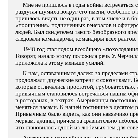
Мне не пришлось в годы войны встречаться с
раздутая шумиха вокруг его имени, особенно в 
пришлось видеть не один раз, в том числе и в бо
«поощрения» подчиненных генералов и офицеров 
людей. Был свидетелем такого безобразного зре
следовали командармы, командиры всех рангов.
1948 год стал годом всеобщего «похолодания
Говорят, начало этому положила речь У. Черчил
приложила к этому меньше усилий.
К нам, остававшимся далеко за пределами ст
продолжали дружеские встречи с союзниками. Б
которые отличались простотой, грубоватостью, 
привычным становилось встречаться нашим офиц
в ресторанах, в театрах. Американцы постоянно
меняться часами. К нашей гостинице в десятом р
Привычным было видеть, как они навязчиво пре
меркам, джипы, причем за сравнительно небол
что становилось одной из любимых тем для сов
Англичане с нами общались мало, видимо бр