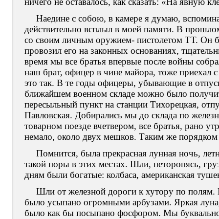
ничего не оставалось, как сказать: «На явную кл
Наедине с собою, в камере я думаю, вспомин
действительно всплыл в моей памяти. В прошлом
со своим личным оружием- пистолетом ТТ. Он б
провозил его на законных основаниях, тщательн
время мы все братья впервые после войны собра
наш брат, офицер в чине майора, тоже приехал 
это так. В те годы офицеры, убывающие в отпуск
ближайшем военном складе можно было получит
пересыльный пункт на станции Тихорецкая, отп
Павловская. Добирались мы до склада по железн
товарном поезде вчетвером, все братья, рано у
немало, около двух мешков. Таким же порядком 
Помнится, была прекрасная лунная ночь, летн
такой поры в этих местах. Шли, неторопясь, г
дням были богатые: колбаса, американская тушен
Шли от железной дороги к хутору по полям. 
было усыпано огромными арбузами. Яркая луна, к
было как бы посыпано фосфором. Мы буквально 