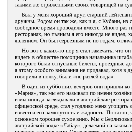
такими же стриженными своих товарищей на суд
Был у меня хороший друг, старший лейтенан
дружны. Родом он так же, как и я, с Кубани, и
свободное время проводили вместе. Много раз н
ресторанах, но пьяным я его никогда не видел,
явлением. Он был серьезным не по годам, отлича
Но вот с каких-то пор я стал замечать, что о
видеть в обществе помощника начальника штаба
которого были отпускные билеты, проездные док
я этому особого внимания не придавал, хотя в д
говорили в полку, были «не разлей вода».
В один из субботних вечеров они пришли ко 
«Мария», так мы его называли по имени хозяйки.
и мы иногда заглядывали в австрийские рестора
офицерской среде, стал угодливо меня угощать за
известна его замкнутость и жадность. Понятно, 
основном хорошее сухое вино. Мы с Берлизовым
австрийской водке «Лабау», делаемой на каком-
нужную для них тему. Оказывается, они задумал