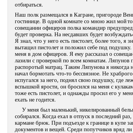
отбираться.
Наш полк размещался в Кагране, пригороде Вен
гостинице. В одной комнате со мною жил мой
то
совещании офицеров полка командир предупреди
будет проверка. На несдавших будет возбуждать
Я знал, что у него есть пистолет, более того, я з
вытащил пистолет и положил себе под подушку. 
меня в дом офицеров. Я ему рассказал о совещан
лазили с проверкой по всем комнатам. Ляпунов п
распоротый матрац. Таким Ляпунова я никогда н
начал бормотать что-то бессвязное. Не храброго 
испугался за него, поднял свою подушку, где ле
вспышкой ярости, он бросился на меня с кулакам
тоже есть пистолет, и однажды просил его у мен
ехать не годится.
У меня был маленький, никелированный бельг
собирался. Когда ехал в отпуск в последний раз,
кармане брюк. При подъезде к границе в купе з
документов и вещей. Среди попутчиков вряд ли б