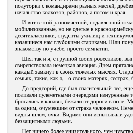
полуторки с командирами разных мастей, дребез
начальство колхозов, районов, а потом и края.
И вот в этой разномастной, подавленной отч
мобилизованные, но не одетые в красноармейс
десятиклассники, студенты училищ и техникумо
казавшиеся нам глубокими стариками. Шли понур
знакомству по учебе, просто симпатии.
Шел так и я, с группой своих ровесников, в
свирепствовала немецкая авиация. Днем прятали
каждый замкнут в своих тяжелых мыслях. Старш
семьях, такие, как я, - о своих матерях, сестрах,
До предгорий, где был спасительный лес, е
поливали пулеметными очередями изнуренные т
бросались в канавы, бежали от дороги в поле. М
за одним, очумевшим от страха человеком. Немец
видны шлем, очки. Видимо они испытывали удо
беззащитными людьми.
Нет ничего более унизительного, чем чувств