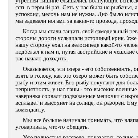
утренней тишине слышались волнующие всплеск
сеть в первый раз. Сеть у нас была не рыбачья,
успокоил, мелочь нам не нужна. Дно бы
ло илис
мы задевали ногами за какие-то провода, проход
Когда мы стали тащить свой самодельный нево
стороны дороги услышали истошный крик. Уже п
нашу сторону ехал на велосипеде какой-то челов
подбежал к нам и, путая австрийские и чешские 
нас начало доходить.
Оказывается, эти озера - его собственность, 
взять в голову, как это озеро может быть собств
рыбу и этим живет. Его рыбу покупают для боль
неприятность, у нас паны - это высокие военные
наверняка сорвали подвязанные мешочки с икро
всплывет и высохнет на солнце, он разорен. Ему 
коменданту.
Мы все больше начинали понимать, что вляпал
уговаривать, что-то обещать.
Уже полностью рассвело, показалось солнце,