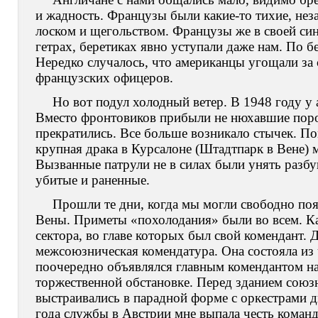
и жадность. Французы были какие-то тихие, нез
лоском и щегольством. Французы же в своей син
гетрах, беретиках явно уступали даже нам. По 
Нередко случалось, что американцы угощали за 
французских офицеров.
Но вот подул холодный ветер. В 1948 году у 
Вместо фронтовиков прибыли не нюхавшие пор
прекратились. Все больше возникало стычек. По
крупная драка в Курсалоне (Штадтпарк в Вене)
Вызванные патрули не в силах были унять разб
убитые и раненные.
Прошли те дни, когда мы могли свободно поя
Вены. Приметы «похолодания» были во всем. Ка
сектора, во главе которых был свой комендант.
межсоюзническая комендатура. Она состояла из
поочередно объявлялся главным комендантом на
торжественной обстановке. Перед зданием союз
выстраивались в парадной форме с оркестрами д
года службы в Австрии мне выпала честь команд