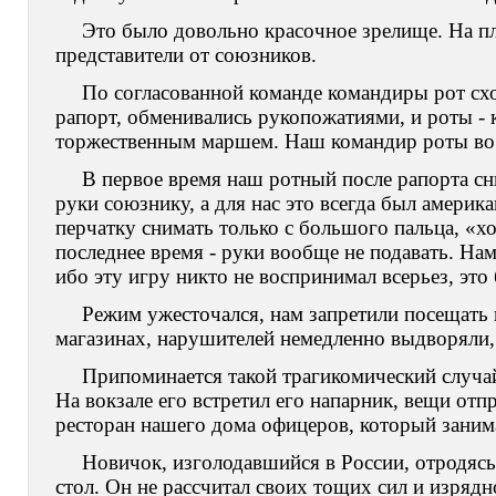
Это было довольно красочное зрелище. На п
представители от союзников.
По согласованной команде командиры рот схо
рапорт, обменивались рукопожатиями, и роты - 
торжественным маршем. Наш командир роты во 
В первое время наш ротный после рапорта сн
руки союзнику, а для нас это всегда был америк
перчатку снимать только с большого пальца, «хо
последнее время - руки вообще не подавать. На
ибо эту игру никто не воспринимал всерьез, это
Режим ужесточался, нам запретили посещать в
магазинах, нарушителей немедленно выдворяли, 
Припоминается такой трагикомический случай
На вокзале его встретил его напарник, вещи отпр
ресторан нашего дома офицеров, который заним
Новичок, изголодавшийся в России, отродясь
стол. Он не рассчитал своих тощих сил и изряд