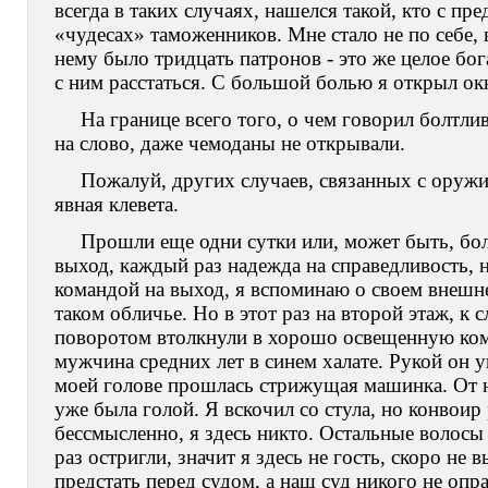
всегда в таких случаях, нашелся такой, кто с п
«чудесах» таможенников. Мне стало не по себе, 
нему было тридцать патронов - это же целое бог
с ним расстаться. С большой болью я открыл ок
На границе всего того, о чем говорил болтли
на слово, даже чемоданы не открывали.
Пожалуй, других случаев, связанных с оружи
явная клевета.
Прошли еще одни сутки или, может быть, бол
выход, каждый раз надежда на справедливость, н
командой на выход, я вспоминаю о своем внешне
таком обличье. Но в этот раз на второй этаж, к 
поворотом втолкнули в хорошо освещенную комна
мужчина средних лет в синем халате. Рукой он ук
моей голове прошлась стрижущая машинка. От не
уже была голой. Я вскочил со стула, но конвоир
бессмысленно, я здесь никто. Остальные волосы
раз остригли, значит я здесь не гость, скоро не 
предстать перед судом, а наш суд никого не оп