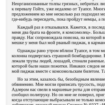
Неорганизованные толпы грязных, небритых лю
к перевалу Гойтх, уже недалеко от Туапсе. Мног
предложением ко мне несколько раз подходил мо
где-нибудь пересидеть, пока пройдут немцы, а 
Каждый раз я отказывался. Кажется, в послед
меня два брата на фронте, я комсомолец». Больше
правду. Нас сопровождала повозка, на которой 
мешке у меня был мой рваный пиджак, в карман
Однажды рано утром вблизи Туапсе, в том ме
колонна подверглась страшной бомбардировке. 
лежали трупы людей, лошадей, стонали раненые.
которой были наши пожитки. Никаких следов не 
мой пиджак вместе с комсомольским билетом. Та
Но за этим, казалось бы, безобидным явлени
обвинению. Мне могли приписать трусость, подго
Адлером нас свели в маршевые роты для отправк
сообщил политруку. Но он мне не поверил, приг
когда отступающие выбрасывали не только комс
действовать грозный приказ Сталина № 0227 «