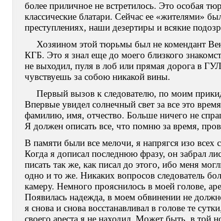
более приличное не встретилось. Это особая тю
классические блатари. Сейчас ее «жителями» б
преступлениях, наши дезертиры и всякие подоз
Хозяином этой тюрьмы был не комендант Вен
КГБ. Это я знал еще до моего близкого знакомс
не выходил, пуля в лоб или прямая дорога в ГУЛ
чувствуешь за собою никакой вины.
Первый вызов к следователю, по моим прикидк
Впервые увидел солнечный свет за все это время
фамилию, имя, отчество. Больше ничего не спра
Я должен описать все, что помню за время, пров
В памяти были все мелочи, я напрягся изо всех 
Когда я дописал последнюю фразу, он забрал лис
писать так же, как писал до этого, ибо меня мог
одно и то же. Никаких вопросов следователь бол
камеру. Немного прояснилось в моей голове, аре
Появилась надежда, в моем обвинении не должно
я снова и снова восстанавливал в голове те сутк
своего ареста я не находил. Может быть, в той 