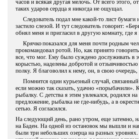
часов и всякая другая мелочь. От всего этого, о
таких ударов сердца я никогда не ощущал.
Следователь подал мне какой-то лист бумаги и
застило слезой. И тут следователь говорит: «Бе
обнял меня и пригласил в другую комнату, где я
Крячко
показался для меня почти родным че
прокомандовал ротой. Но, как принято говорить 
все, что мог. Ему было суждено дослуживать в э
корыстью, наделены добротой и отзывчивостью 
полку. Я благоволил к нему, он, в свою очередь,
Помнится один курьезный случай, связанный
если можно так сказать, удачно «порыбачили». 
рыбалку. С детства я этим увлекался, родился на
предложение, рыбалка не где-нибудь, а в окрест
сетью. Я согласился.
На следующий день, рано утром, еще затемно, н
на Баден. На одной из остановок мы вышли и н
были три небольших озерца на разных уровнях. 