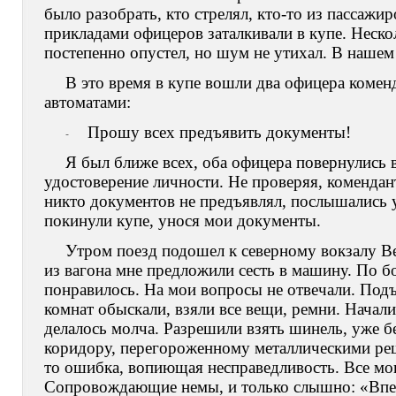
было разобрать, кто стрелял, кто-то из пассажи
прикладами офицеров заталкивали в купе. Неско
постепенно опустел, но шум не утихал. В нашем 
В это время в купе вошли два офицера комен
автоматами:
Прошу всех предъявить документы!
-
Я был ближе всех, оба офицера повернулись 
удостоверение личности. Не проверяя, комендан
никто документов не предъявлял, послышались 
покинули купе, унося мои документы.
Утром поезд подошел к северному вокзалу В
из вагона мне предложили сесть в машину. По бо
понравилось. На мои вопросы не отвечали. Подъ
комнат обыскали, взяли все вещи, ремни. Начали
делалось молча. Разрешили взять шинель, уже б
коридору, перегороженному металлическими реш
то ошибка, вопиющая несправедливость. Все мои
Сопровождающие немы, и только слышно: «Впер