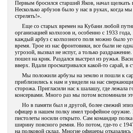
Первым бросился старший Яков, начал щелкать 
Несколько арбузов было у нас в руках, когда мы
стрелять!».
Еще со старых времен на Кубани любой путн
организацией колхозов и, особенно с 1933 года,
каждый арбуз с колхозного поля можно было уго
время. Трое из нас фронтовики, все были не од
угрозой, вызвал не испуг, а только раздражение
пошел на крик. Раздался выстрел из ружья. Васи
вверх. Вдали просматривался какой-то сарай, в
Мы положили арбузы на землю и пошли к сар
приблизились к нам и увидели на нас сверкающ
сторожа. Пригласили нас к шалашу, где лежала 
консервами. Много раз мы потом вспоминали эт
Но в памяти был и другой, более свежий эпи
офицер в нашем полку имел трофейное оружие. В
пистолеты носили открыто. Сам командир полка 
ширину поясного ремня. Но потом, где-то с 194
на полковой склад. Многие офицеры отказались 