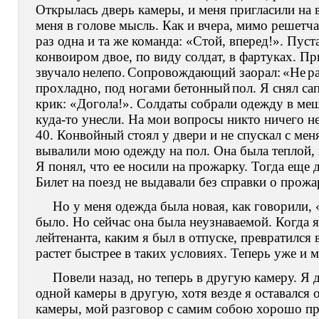
Открылась дверь камеры, и меня пригласили на 
меня в голове мысль. Как и вчера, мимо решетч
раз одна и та же команда: «Стой, вперед!». Пуст
конвоиром двое, по виду солдат, в фартуках. П
звучало
нелепо.
Сопровождающий заорал:
«Не
р
прохладно, под ногами бе
тонный
пол. Я снял са
крик: «Догола!». Солдаты собрали одежду в ме
куда-то унесли. На мои вопросы никто ничего не
40. Конвойный стоял у двери и не спускал с меня
вывалили мою одежду на пол. Она была теплой, 
Я понял, что ее носили на прожарку. Тогда еще 
Билет на поезд не выдавали без справки о прож
Но у меня одежда была новая, как говорили, 
было. Но сейчас она была неузнаваемой. Когда я 
лейтенанта, каким я был в отпуске, превратился 
растет быстрее в таких условиях. Теперь уже и 
Повели назад, но теперь в другую камеру. Я 
одной камеры в другую, хотя везде я оставался 
камеры, мой разговор с самим собою хорошо пр