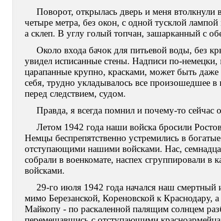
Поворот, открылась дверь и меня втолкнули в
четыре метра, без окон, с одной тусклой лампой
а склеп. В углу голый топчан, зашарканный с обе
Около входа бачок для питьевой воды, без к
увидел исписанные стены. Надписи по-немецки, 
царапанные крупно, красками, может быть даже к
себя, трудно укладывалось все произошедшее в г
перед следствием, судом.
Правда, я всегда помнил и почему-то сейчас 
Летом 1942 года наши войска бросили Ростов-
Немцы беспрепятственно устремились в богатые 
отступающими нашими войсками. Нас, семнадца
собрали в военкомате, наспех сгруппировали в 
войсками.
29-го июля 1942 года начался наш смертный 
мимо Березанской, Кореновской к Краснодару, а
Майкопу - по раскаленной палящим солнцем раз
перемешавшись с отступающими красноармейцам