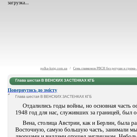
загрузка...
polka-knig.com.ua
/
Семь главкомов РВСН без ретуши и грима-
Глава шестая В ВЕНСКИХ ЗАСТЕНКАХ КГБ
Повернутись до змісту
Глава шестая
В ВЕНСКИХ ЗАСТЕНКАХ КГБ
Отдалились годы войны, но основная часть оф
1948 год для нас, служивших за границей, был 
Вена, столица Австрии, как и Берлин, была р
Восточную, самую большую часть, занимали мы,
дворцами и виллами отошел англичанам. Неболь