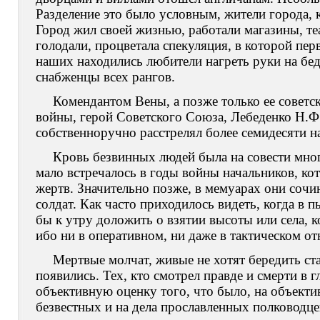
Разделение это было условным, жители города, 
Город жил своей жизнью, работали магазины, те
голодали, процветала спекуляция, в которой пе
наших находились любители нагреть руки на бед
снабженцы всех рангов.
Комендантом Вены, а позже только ее советс
войны, герой Советского Союза, Лебеденко Н.Ф.
собственноручно расстрелял более семидесяти н
Кровь безвинных людей была на совести мн
мало встречалось в годы войны начальников, ко
жертв. Значительно позже, в мемуарах они сочи
солдат. Как часто приходилось видеть, когда в 
бы к утру доложить о взятии высоты или села, к
ибо ни в оперативном, ни даже в тактическом о
Мертвые молчат, живые не хотят бередить ст
появились. Тех, кто смотрел правде и смерти в 
объективную оценку того, что было, на объекти
безвестных и на дела прославленных полководце