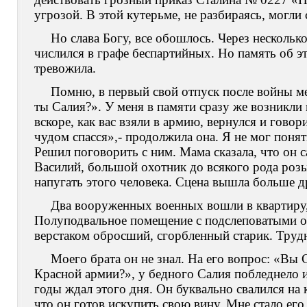
угрозой. В этой кутерьме, не разбираясь, могл
Но слава Богу, все обошлось. Через нескольк
числился в графе беспартийных. Но память об э
тревожила.
Помню, в первый свой отпуск после войны ме
ты Салия?». У меня в памяти сразу же возникли 
вскоре, как вас взяли в армию, вернулся и говор
чудом спасся»,- продолжила она. Я не мог понят
Решил поговорить с ним. Мама сказала, что он 
Василий, большой охотник до всякого рода розы
напугать этого человека. Сцена вышла больше д
Два вооруженных военных вошли в квартиру, 
Полуподвальное помещение с подслеповатыми окна
верстаком обросший, сгорбленный старик. Труд
Моего брата он не знал. На его вопрос: «Вы 
Красной армии?», у бедного Салия побледнело и 
годы ждал этого дня. Он буквально свалился на к
что он готов искупить свою вину. Мне стало его