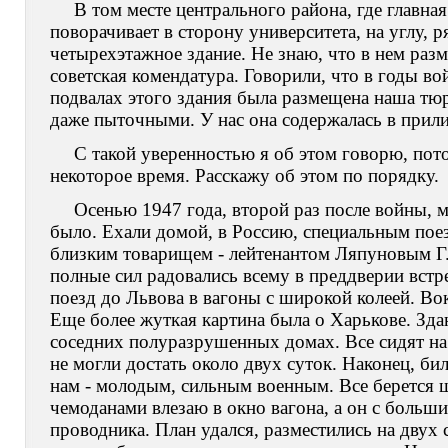
В том месте центрального района, где главна
поворачивает в сторону университета, на углу, 
четырехэтажное здание. Не знаю, что в нем разме
советская комендатура. Говорили, что в годы в
подвалах этого здания была размещена наша тюр
даже пыточными. У нас она содержалась в прил
С такой уверенностью я об этом говорю, пот
некоторое время. Расскажу об этом по порядку.
Осенью 1947 года, второй раз после войны, м
было. Ехали домой, в Россию, специальным пое
близким товарищем - лейтенантом Ляпуновым Г.
полные сил радовались всему в преддверии встре
поезд до Львова в вагоны с широкой колеей. Вок
Еще более жуткая картина была о Харькове. Зда
соседних полуразрушенных домах. Все сидят на п
не могли достать около двух суток. Наконец, бил
нам - молодым, сильным военным. Все берется 
чемоданами влезаю в окно вагона, а он с больш
проводника. План удался, разместились на двух 