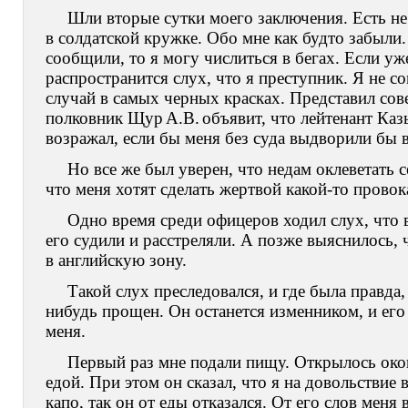
Шли вторые сутки моего заключения. Есть не 
в солдатской кружке. Обо мне как будто забыли. 
сообщили, то я могу числиться в бегах. Если у
распространится слух, что я преступник. Я не со
случай в самых черных красках. Представил со
полковник Щур
A.B.
объявит, что лейтенант Каз
возражал, если бы меня без суда выдворили бы 
Но все же был уверен, что недам оклеветать
что меня хотят сделать жертвой какой-то провок
Одно время среди офицеров ходил слух, что 
его судили и расстреляли. А позже выяснилось,
в английскую зону.
Такой слух преследовался, и где была правда,
нибудь прощен. Он останется изменником, и его
меня.
Первый раз мне подали пищу. Открылось окош
едой. При этом он сказал, что я на довольствие 
капо, так он от еды отказался. От его слов меня