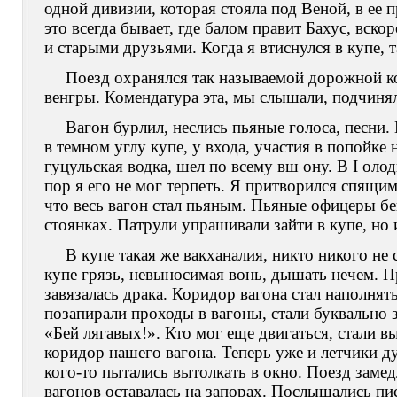
одной дивизии, которая стояла под Веной, в ее 
это всегда бывает, где балом правит Бахус, вско
и старыми друзьями. Когда я втиснулся в купе, 
Поезд охранялся так называемой дорожной к
венгры. Комендатура эта, мы слышали, подчинял
Вагон бурлил, неслись пьяные голоса, песни.
в темном углу купе, у входа, участия в попойке 
гуцульская водка, шел по всему вш ону. В I оло
пор я его не мог терпеть. Я притворился спящим
что весь вагон стал пьяным. Пьяные офицеры бе
стоянках. Патрули упрашивали зайти в купе, но 
В купе такая же вакханалия, никто никого не 
купе грязь, невыносимая вонь, дышать нечем. П
завязалась драка. Коридор вагона стал наполнят
позапирали проходы в вагоны, стали буквально 
«Бей лягавых!». Кто мог еще двигаться, стали вы
коридор нашего вагона. Теперь уже и летчики ду
кого-то пытались вытолкать в окно. Поезд замед
вагонов оставалась на запорах. Послышались пи