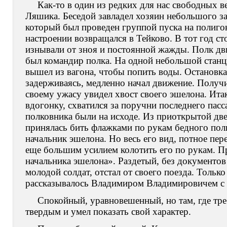
Как-то в один из редких для нас свободных в
Ляшика. Беседой завладел хозяин небольшого з
который был проведен группой пуска на полиго
настроении возвращался в Тейково. В тот год ст
изнывали от зноя и постоянной жажды. Полк дв
был командир полка. На одной небольшой станци
вышел из вагона, чтобы попить воды. Остановка 
задерживаясь, медленно начал движение. Получ
своему ужасу увидел хвост своего эшелона. Ита
вдогонку, схватился за поручни последнего пасс
полковника были на исходе. Из приоткрытой две
принялась бить флажками по рукам бедного полк
начальник эшелона. Но весь его вид, потное пе
еще большим усилием колотить его по рукам. Пр
начальника эшелона». Раздетый, без документов
молодой солдат, отстал от своего поезда. Только
рассказывалось Владимиром Владимировичем с т
Спокойный, уравновешенный, но там, где тре
твердым и умел показать свой характер.