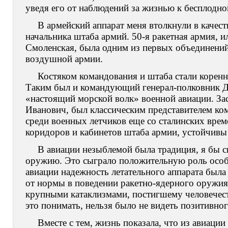
уведя его от наблюдений за жизнью к бесплодно
В армейский аппарат меня втолкнули в качест
начальника штаба армий. 50-я ракетная армия, и
Смоленская, была одним из первых объединений
воздушной армии.
Костяком командования и штаба стали коре
Таким был и командующий генерал-полковник До
«настоящий морской волк» военной авиации. За
Иванович, был классическим представителем ко
среди военных летчиков еще со сталинских врем
коридоров и кабинетов штаба армии, устойчивы
В авиации незыблемой была традиция, я бы ск
оружию. Это сыграло положительную роль особе
авиации надежность летательного аппарата была
от нормы в поведении ракетно-ядерного оружия 
крупными катаклизмами, постигшему человечест
это понимать, нельзя было не видеть позитивно
Вместе с тем, жизнь показала, что из авиаци