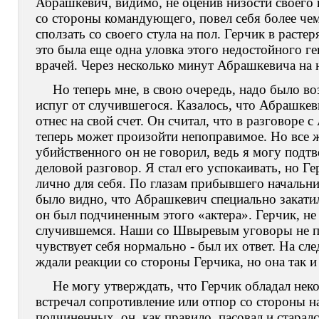
Абрашкевич, видимо, не оценив низости своего
со стороны командующего, повел себя более чем
сползать со своего стула на пол. Герчик в расте
это была еще одна уловка этого недостойного ге
врачей. Через несколько минут Абрашкевича на н
Но теперь мне, в свою очередь, надо было во
испуг от случившегося. Казалось, что Абрашкеви
отнес на свой счет. Он считал, что в разговоре 
теперь может произойти непоправимое. Но все ж
убийственного он не говорил, ведь я могу подтв
деловой разговор. Я стал его успокаивать, но Г
лично для себя. По глазам прибывшего начальн
было видно, что Абрашкевич специально закатил 
он был подчиненным этого «актера». Герчик, не
случившемся. Наши со Швыревым уговоры не п
чувствует себя нормально - был их ответ. На с
ждали реакции со стороны Герчика, но она так и
Не могу утверждать, что Герчик обладал неко
встречал сопротивление или отпор со стороны н
подчиненных, он, как правило, пасовал и стара