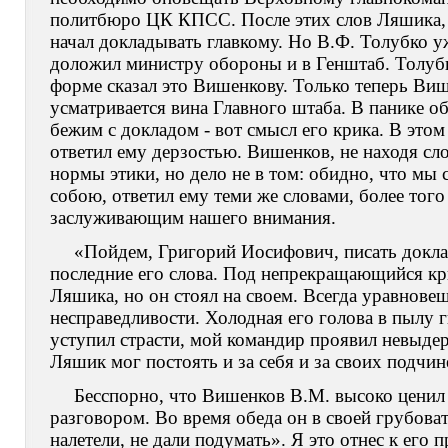
политбюро ЦК КПСС. После этих слов Ляшика, 
начал докладывать главкому. Но В.Ф. Толубко уж
доложил министру обороны и в Генштаб. Толубк
форме сказал это Вишенкову. Только теперь Више
усматривается вина Главного штаба. В панике 
бежим с докладом - вот смысл его крика. В это
ответил ему дерзостью. Вишенков, не находя сл
нормы этики, но дело не в том: обидно, что мы 
собою, ответил ему теми же словами, более тог
заслуживающим нашего внимания.
«Пойдем, Григорий Иосифович, писать докла
последние его слова. Под непрекращающийся к
Ляшика, но он стоял на своем. Всегда уравнов
несправедливости. Холодная его голова в пылу г
уступил страсти, мой командир проявил невыдерж
Ляшик мог постоять и за себя и за своих подчи
Бесспорно, что Вишенков В.М. высоко ценил
разговором. Во время обеда он в своей грубова
налетели, не дали подумать». Я это отнес к его