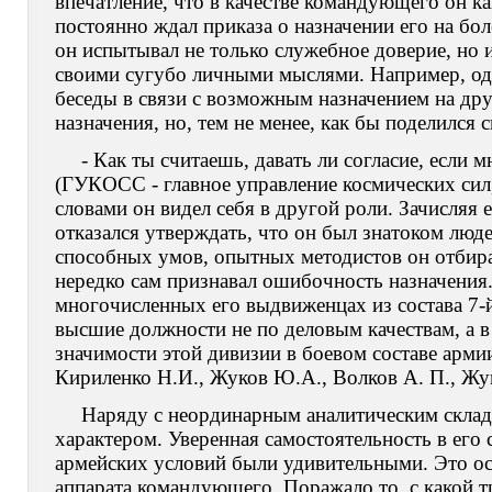
впечатление, что в качестве командующего он ка
постоянно ждал приказа о назначении его на бо
он испытывал не только служебное доверие, но 
своими сугубо личными мыслями. Например, одн
беседы в связи с возможным назначением на дру
назначения, но, тем не менее, как бы поделился
- Как ты считаешь, давать ли согласие, если
(
ГУКОСС - главное управление космических сил, 
словами он видел себя в другой роли. Зачисляя 
отказался утверждать, что он был знатоком люд
способных умов, опытных методистов он отбира
нередко сам признавал ошибочность назначения
многочисленных его выдвиженцах из состава 7-й
высшие должности не по деловым качествам, а 
значимости этой дивизии в боевом составе арми
Кириленко Н.И., Жуков Ю.А., Волков А. П., Жук
Наряду с неординарным аналитическим склад
характером. Уверенная самостоятельность в его
армейских условий были удивительными. Это ос
аппарата командующего. Поражало то, с какой 