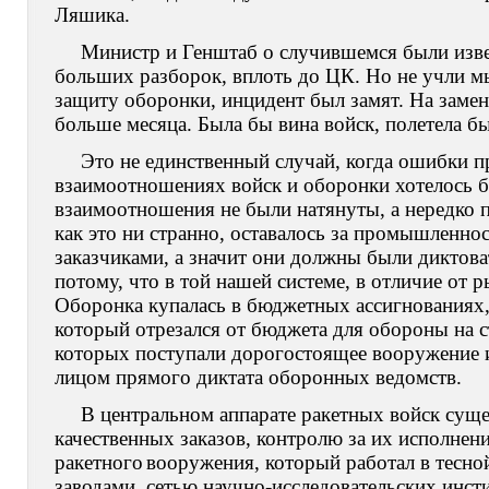
Ляшика.
Министр и Генштаб о случившемся были изв
больших разборок, вплоть до ЦК. Но не учли м
защиту оборонки, инцидент был замят. На замен
больше месяца. Была бы вина войск, полетела бы
Это не единственный случай, когда ошибки п
взаимоотношениях войск и оборонки хотелось б
взаимоотношения не были натянуты, а нередко п
как это ни странно, оставалось за промышленно
заказчиками, а значит они должны были диктовать
потому, что в той нашей системе, в отличие от р
Оборонка купалась в бюджетных ассигнованиях,
который отрезался от бюджета для обороны на с
которых поступали дорогостоящее вооружение и 
лицом прямого диктата оборонных ведомств.
В центральном аппарате ракетных войск сущ
качественных заказов, контролю за их исполнен
ракетного
вооружения, который работал в тесно
заводами, сетью научно-исследовательских инст