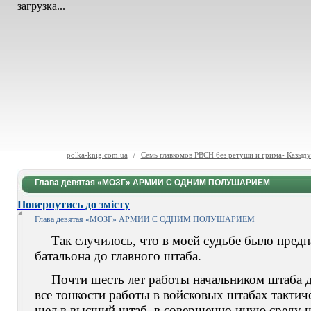
загрузка...
polka-knig.com.ua
/
Семь главкомов РВСН без ретуши и грима- Казыд
Глава девятая «МОЗГ» АРМИИ С ОДНИМ ПОЛУШАРИЕМ
Повернутись до змісту
Глава девятая
«МОЗГ» АРМИИ С ОДНИМ ПОЛУШАРИЕМ
Так случилось, что в моей судьбе было пред
батальона до главного штаба.
Почти шесть лет работы начальником штаба 
все тонкости работы в войсковых штабах тактичес
шел в высший штаб, в совершенно иную среду 