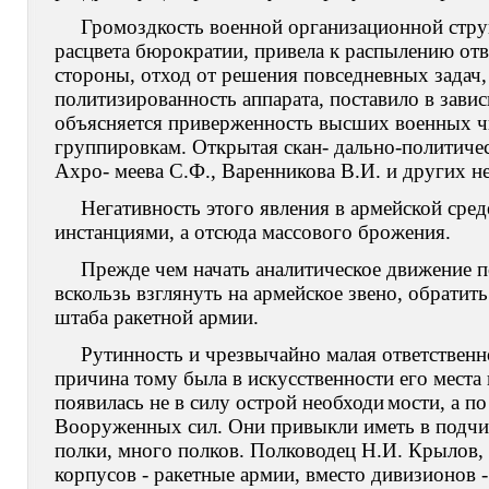
Громоздкость военной организационной стру
расцвета бюрократии, привела к распылению от
стороны, отход от решения повседневных задач
политизированность аппарата, поставило в зав
объясняется приверженность высших военных ч
группировкам. Открытая скан- дально-политичес
Ахро- меева С.Ф., Варенникова В.И. и других не
Негативность этого явления в армейской сре
инстанциями, а отсюда массового брожения.
Прежде чем начать аналитическое движение п
вскользь взглянуть на армейское звено, обрати
штаба ракетной армии.
Рутинность и чрезвычайно малая ответственно
причина тому была в искусственности его места
появилась не в силу острой необходи
мости, а п
Вооруженных сил. Они привыкли иметь в подчи
полки, много полков. Полководец Н.И. Крылов, 
корпусов - ракетные армии, вместо дивизионов -