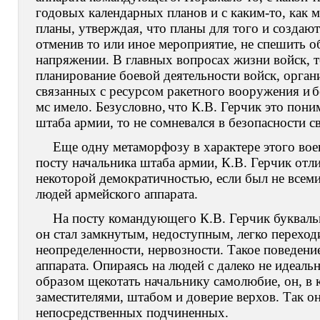
годовых календарных планов и с каким-то, как м
планы, утверждая, что планы для того и создаю
отменив то или иное мероприятие, не спешить о
напряжении. В главных вопросах жизни войск, те
планирование боевой деятельности войск, орган
связанных с ресурсом ракетного вооружения и
б
мс имело. Безусловно,
что К.В. Герчик это пони
штаба армии, то не сомневался в безопасности с
Еще одну метаморфозу в характере этого вое
посту начальника штаба армии, К.В. Герчик отл
некоторой демократичностью, если был не всем
людей армейского аппарата.
На посту командующего К.В. Герчик буквальн
он стал замкнутым, недоступным, легко переходи
неопределенности, нервозности. Такое поведен
аппарата. Опираясь на людей с далеко не идеа
образом щекотать начальнику самолюбие, он, в к
заместителями, штабом и доверие верхов. Так о
непосредственных подчиненных.