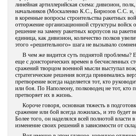
линейная артиллерийская схема: дивизион, полк
начальников (Москаленко К.С., Бирюзов С.С. и,
в коренные вопросы строительства ракетных вой
отторжение организационной структуры войск о
решение на замену ракетных корпусов на ракетн
единица, как дивизион, количество полков увели
этого «решительного» шага не вызывало сомнен
В чем же видится суть поднятой проблемы? Ес
еще с доисторических времен в бесчисленных ст
сражений творцом военной мысли выступал вожд
стратегические решения всегда принимались ве
претворение всегда наделяется тот, кто руководи
или боя. По Наполеону, полководец не тот, кто по
претворяет их в жизнь.
Короче говоря, основная тяжесть в подготов
сражение или бой всегда ложилась, и это будет 
Более того, он наделялся всей полнотой власти 
изменение своих решений в зависимости от скл
Вот именно в этом главное, коренное отличие