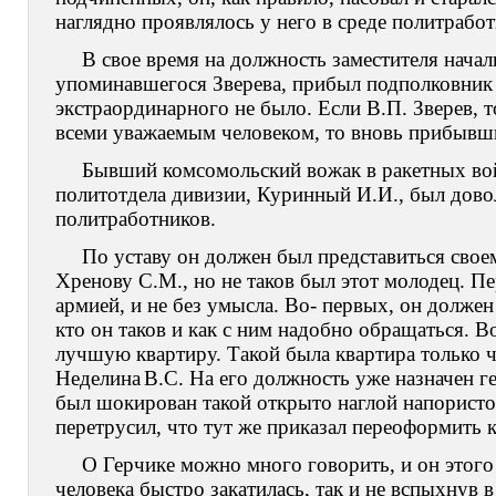
наглядно проявлялось у него в среде политработ
В свое время на должность заместителя начал
упоминавшегося Зверева, прибыл подполковник 
экстраординарного не было. Если В.П. Зверев, 
всеми уважаемым человеком, то вновь прибыв
Бывший комсомольский вожак в ракетных вой
политотдела дивизии, Куринный И.И., был дово
политработников.
По уставу он должен был представиться свое
Хренову С.М., но не таков был этот молодец. 
армией, и не без умысла. Во- первых, он должен
кто он таков и как с ним надобно обращаться. 
лучшую квартиру. Такой была квартира только 
Неделина
B
.
C
. На его должность уже назначен 
был шокирован такой открыто наглой напористо
перетрусил, что тут же приказал переоформить 
О Герчике можно много говорить, и он этого 
человека быстро закатилась, так и не вспыхнув 