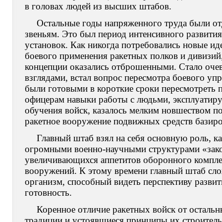
в головах людей из высших штабов.
Остальные годы напряженного труда были о
звеньям. Это был период интенсивного развити
установок. Как никогда потребовались новые и
боевого применения ракетных полков и дивизи
концепции оказались отброшенными. Стало оче
взглядами, встал вопрос пересмотра боевого уп
были готовыми в короткие сроки пересмотреть 
офицерам навыки работы с людьми, эксплуатиру
обучения войск, казалось мелким новшеством п
ракетное вооружение подвижных средств базиро
Главный штаб взял на себя основную роль, ка
огромными военно-научными структурами «зако
увеличивающихся аппетитов оборонного комплек
вооружений. К этому времени главный штаб сло
организм, способный видеть перспективу разви
готовность.
Коренное отличие ракетных войск от осталь
традиции и устоявшиеся принципы их строительс