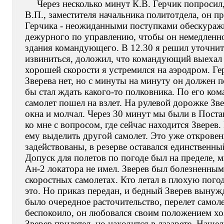
Через несколько минут К.В. Герчик попросил,
В.П., заместителя начальника политотдела, он п
Герчика - неожиданными поступками обескураж
дежурного по управлению, чтобы он немедленно
здания командующего. В 12.30 я решил уточнит
извиниться, доложил, что командующий выехал 
хорошей скорости я устремился на аэродром. Гер
Зверева нет, но с минуты на минуту он должен 
бы стал ждать какого-то полковника. По его ком
самолет пошел на взлет. На рулевой дорожке Зве
окна и молчал. Через 30 минут мы были в Поста
ко мне с вопросом, где сейчас находится Зверев
ему выделить другой самолет. Это уже откровен
задействованы, в резерве оставался единственны
Допуск для полетов по погоде был на пределе, м
Ан-2 локатора не имел. Зверев был болезненным
скоростных самолетах. Кто летал в плохую погод
это. Но приказ передан, и бедный Зверев вынужд
было очередное расточительство, перелет самоле
беспокоило, он любовался своим положением хоз
Зверев прилетел, но находится в лазарете. Нашел