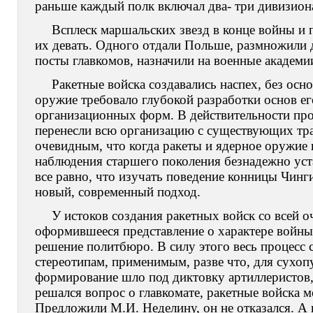
раньше каждый полк включал два- три дивизион
Всплеск маршальских звезд в конце войны и 
их девать. Одного отдали Польше, размножили д
посты главкомов, назначили на военные академи
Ракетные войска создавались наспех, без ос
оружие требовало глубокой разработки основ ег
организационных форм. В действительности прои
перенесли всю организацию с существующих тра
очевидным, что когда ракеты и ядерное оружие и
наблюдения старшего поколения безнадежно уста
все равно, что изучать поведение конницы Чинг
новый, современный подход.
У истоков создания ракетных войск со всей 
оформившееся представление о характере войны
решение политбюро. В силу этого весь процесс
стереотипам, применимым, разве что, для сухоп
формирование шло под диктовку артиллеристов, 
решался вопрос о главкомате, ракетные войска м
Предложили М.И. Неделину, он не отказался. А