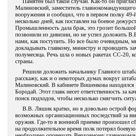
Памятен был такой случай. Как-то он пригласи
Малиновский, заместитель главнокомандующего 
вооружения и сообщил, что в первом полку 49-й
несколько дней, как поставлен на боевое дежурст
Промышленность дала брак, это грозит большой
позвонили из дивизии, но не успел доложить В.
нами, как поступить. Но все было очевидным, 
докладывать главкому, министру и проводить зам
полумесяца. Речь шла о новых ракетах СС-20, к
страны.
Решили доложить начальнику Главного штаба
расскажу, как и о некоторых думах вокруг штаба
Малиновский. В кабинете Вишенкова находился 
Бородай. Этот главк несет ответственность за ка
поиск подходов, чтобы несколько смягчить ситу
В.В. Ляшик кратко, но в довольно острой фо
возможных организационных последствий за яв
оружия. Где-то в военной приемке произошел сб
на продолжительное время полк потерял боевую
необходимо оповещать Верховному главнокоманд