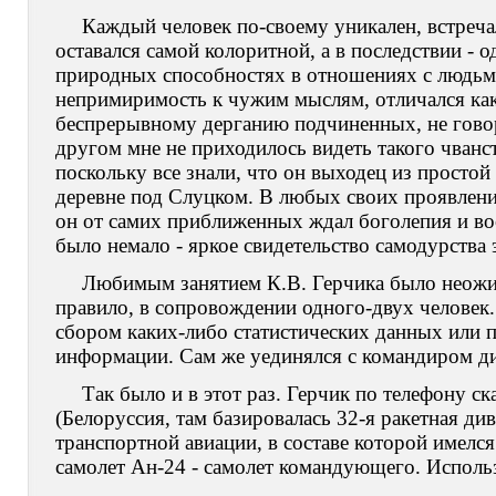
Каждый человек по-своему уникален, встреча
оставался самой колоритной, а в последствии - 
природных способностях в отношениях с людьми
непримиримость к чужим мыслям, отличался как
беспрерывному дерганию подчиненных, не говоря
другом мне не приходилось видеть такого чванст
поскольку все знали, что он выходец из простой
деревне под Слуцком. В любых своих проявлени
он от самих приближенных ждал боголепия и во
было немало - яркое свидетельство самодурства 
Любимым занятием К.В. Герчика было неожид
правило, в сопровождении одного-двух человек
сбором каких-либо статистических данных или 
информации. Сам же уединялся с командиром ди
Так было и в этот раз. Герчик по телефону ск
(Белоруссия, там базировалась 32-я ракетная ди
транспортной авиации, в составе которой имел
самолет Ан-24 - самолет командующего. Использ