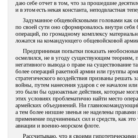
даю себе отчет в том, что за прошедшие десяти
и в
этом
есть
некая константа, неподвластная теп
Задуманное общевойсковыми головами как оп
по своей сути оно сформировалось внутри себя
операций, по громадному комплексу материальн
ложатся на командующего общевойсковой арми
Предпринимая попытки показать необоснованн
осмелился, не в угоду существующим теориям, 
негативного вывода о праве на существование т
более операций ракетной армии или группы арми
стратегического воздействия призваны решать за
войны, путем нанесения ударов с ее началом ил
это были бы одноактные действия, которые мог
этих условиях проблематично найти место опера
армейских объединений. Ни главнокомандующи
а тем более низшие звенья не наделены правами 
применение подчиненных сил и средств, как это
авиации и военно-морском флоте.
Рассчитываю, что я своими гипотетическими