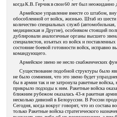
когда
К.В.
Герчик
в
свои
60 лет был неожиданно д
Армейское управление вместе со штабом, вну
обособленной от войск, жизнью. Штаб из шести 
количество специальных служб (автомобильная, 
медицинская и Другие), особняком стоящий по
дублировали аналогичные органы высшего звена
специалистов, изъятых из войск и поставленных 
состояние боевой готовности войск, исправно 
командующего.
Армейское звено не несло снабженческих функ
Существование подобной структуры было явн
не было сомнения, что это звено будет упразднен
бы в армии так и не затронула ракетные войска
прикрыло подходы к ним. Ракетные войска оказ
ближним рубежом оказалась 43-я ракетная арми
несколько дивизий в Белоруссии. В России прод
Сегодня, когда вокруг говорят, что из состава
только Ракетные войска стратегического назначе
высказать что-либо об их реорганизации, а тем 