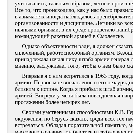
учитывались, главным образом, летные происшес
Все то, что происходило, как у нас было правило
в авиачастях иногда наблюдалось пренебрежите
организованности и дисциплине. Летчики во все
пьяными оргиями, в их среде процветало паниб
командующий ракетной армией в Смоленске.
Однако объективности ради, я должен сказат
сплоченный, работоспособный организм. Безоши
принадлежала начальнику штаба армии генерал-л
мнению, заслуживает того, чтобы о нем было ск
Впервые я с ним встретился в 1963 году, ког
армию. Первое мое впечатление о его незауряд
близким к истине. Когда я прибыл в штаб арми
армией. Впереди у меня была повседневная напр
протяжении более четырех лет.
Своими умственными способностями К.В. Гер
окружения, но берусь сказать, среди всех тех н
встречаться. Обладая поразительной памятью, 
массового сознания, он быстрее и глубже воспр