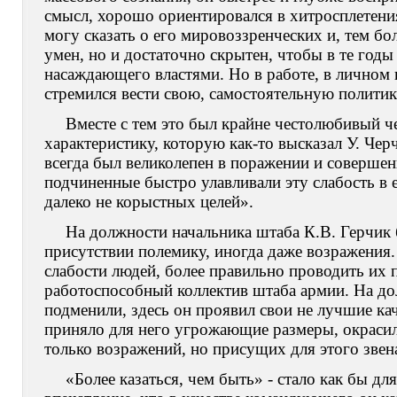
смысл, хорошо ориентировался в хитросплетени
могу сказать о его мировоззренческих и, тем бо
умен, но и достаточно скрытен, чтобы в те годы
насаждающего властями. Но в работе, в личном 
стремился вести свою, самостоятельную политик
Вместе с тем это был крайне честолюбивый ч
характеристику, которую как-то высказал У. Че
всегда был великолепен в поражении и соверше
подчиненные быстро улавливали эту слабость в е
далеко не корыстных целей».
На должности начальника штаба К.В. Герчик 
присутствии полемику, иногда даже возражения.
слабости людей, более правильно проводить их п
работоспособный коллектив штаба армии. На д
подменили, здесь он проявил свои не лучшие ка
приняло для него угрожающие размеры, окраси
только возражений, но присущих для этого звен
«Более казаться, чем быть» - стало как бы дл