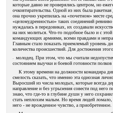
которые давно не проверялись центром, но ежег
очковтирательства. Одной из них была ракетная
она прочно укрепилась на «почетном» месте сре
«целомудренностью» таких соединений ревниво 
нуждалась в передовиках, их создавали искусст
на них молиться. Что-то подобное было и с это
командующих армиями, всеми правдами и неправ
Главным стало показать приемлемый уровень ди
количества происшествий. Для достижения этог
молодец. При этом, что мы считали недопуст
-
состоянием выучки и боевой готовности полков 
К этому времени на должности командира ди
смелость сказать, что именно эта одиозная личн
Выросший из числа молодых, которые всегда дер
направление и без угрызения совести под него п
знаю, что где-то в глубине души у него сохранил
стать неплохим малым. Но время людей ломало, 
него - не врожденное чувство, а приобретенное.