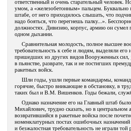
ответственный и очень старательный человек. Но
умом, а «железобетонным» пальцем. Буквально в 
штабе, от него приходилось слышать, что подчин
надо бояться, что перегнешь палку...». Бесспорн
должностях. Дивизию, корпус, армию он сумел п
одном дыхании.
Сравнительная молодость, полное высшее вое
требовательность к себе и людям, выделяли его
пришедших из других видов
Вооруженных
сил,
в пьянстве, разврате, так и не постигших премуд
ракетных войск.
Шли годы, ушли первые командармы, команд
горячие, быстро вникающие в обстановку, в тру
таких был и В.М. Вишенков. Годы бежали, служб
Однако назначение его на Главный штаб был
Михайлович, трудно сказать, но в центральном а
возвратившийся в ракетные войска после почетн
номенклатурных постах ошибочных назначений н
и безжалостная требовательность не играли той 