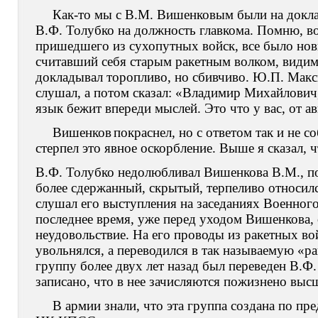
Как-то мы с В.М. Вишенковым были на докла
В.Ф. Толубко на должность главкома. Помню, в
пришедшего из сухопутных войск, все было нов
считавший себя старым ракетным волком, видимо
докладывал торопливо, но сбивчиво. Ю.П. Макс
слушал, а потом сказал: «Владимир Михайлович,
язык бежит впереди мыслей. Это что у вас, от а
Вишенков
покраснел, но с ответом так и не с
стерпел это явное оскорбление. Выше я сказал, 
В.Ф. Толубко недолюбливал Вишенкова В.М., по
более сдержанный, скрытый, терпеливо относилс
слушал его выступления на заседаниях Военного
последнее время, уже перед уходом Вишенкова, 
неудовольствие. На его проводы из ракетных во
увольнялся, а переводился в так называемую «ра
группу более двух лет назад был переведен В.Ф
записано, что в нее зачисляются пожизнено выс
В армии знали, что эта группа создана по п