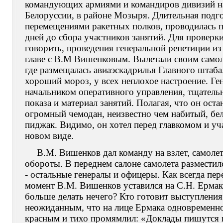
командующих армиями и командиров дивизий на 
Белоруссии, в районе Мозыря. Длительная подго
перемещениями ракетных полков, проводилась п
дней до сбора участников занятий. Для проверки
говорить, проведения генеральной репетиции из
главе с В.М Вишенковым. Вылетали своим само
где размещалась авиаэскадрилья Главного штаба
хороший мороз, у всех неплохое настроение. Ге
начальником оперативного управления, тщательн
показа и материал занятий. Полагая, что он оста
огромный чемодан, неизвестно чем набитый, бе
пиджак. Видимо, он хотел перед главкомом и уч
новом виде.
В.М. Вишенков дал команду на взлет, самоле
обороты. В переднем салоне самолета размести
- остальные генералы и офицеры. Как всегда пер
момент В.М. Вишенков уставился на С.Н. Ермака
больше делать нечего? Кто готовит выступления
неожиданным, что на лице Ермака одновременно 
красным и тихо промямлил: «Доклады пишутся и