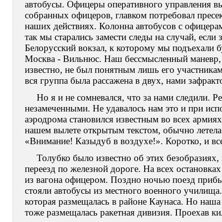
автобусы. Офицеры оперативного управления в
собранных офицеров, главком потребовал прес
наших действиях. Колонна автобусов с офицера
так мы старались замести следы на случай, если 
Белорусский вокзал, к которому мы подъехали б
Москва - Вильнюс. Наш бессмысленный маневр,
известно, не был понятным лишь его участника
вся группа была рассажена в двух, нами зафракт
Но я и не сомневался, что за нами следили. 
незамеченными. Не удавалось нам это и при исп
аэродрома становился известным во всех армиях.
нашем вылете открытым текстом, обычно летел
«Внимание! Казыдуб в воздухе!». Коротко, и вс
Толубко было известно об этих безобразиях,
переезд по железной дороге. На всех остановк
из вагона офицером. Поздно ночью поезд приб
стояли автобусы из местного военного училища.
которая размещалась в районе Каунаса. Но наша 
тоже размещалась ракетная дивизия. Проехав кил