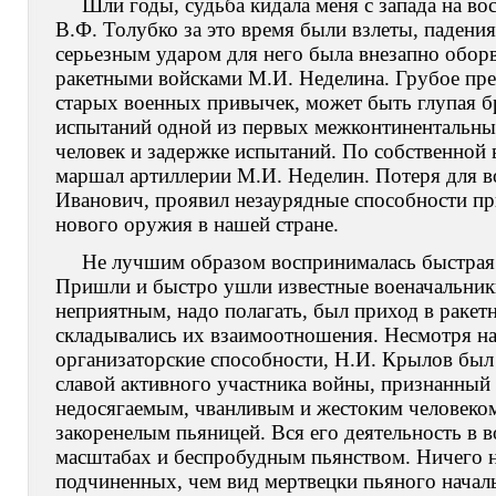
Шли годы, судьба кидала меня с запада на во
В.Ф. Толубко за это время были взлеты, падени
серьезным ударом для него была внезапно обо
ракетными войсками М.И. Неделина. Грубое пре
старых военных привычек, может быть глупая бр
испытаний одной из первых межконтинентальных 
человек и задержке испытаний. По собственной 
маршал артиллерии М.И. Неделин. Потеря для 
Иванович, проявил незаурядные способности пр
нового оружия в нашей стране.
Не лучшим образом воспринималась быстрая 
Пришли и быстро ушли известные военачальник
неприятным, надо полагать, был приход в ракет
складывались их взаимоотношения. Несмотря н
организаторские способности, Н.И. Крылов был
славой активного участника войны, признанный 
недосягаемым, чванливым и жестоким человеком.
закоренелым пьяницей. Вся его деятельность в 
масштабах и беспробудным пьянством. Ничего н
подчиненных, чем вид мертвецки пьяного начал