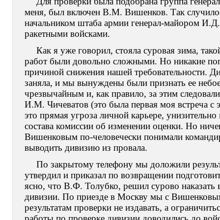
Для проверки была подобрана группа генерал
меня, был включен В.М. Вишенков. Так случило
начальником штаба армии генерал-майором И.
ракетными войсками.
Как я уже говорил, стояла суровая зима, так
работ были довольно сложными. Но никакие пог
причиной снижения нашей требовательности. Ди
заняла, и мы вынуждены были признать ее небо
чрезвычайным и, как правило, за этим следова
И.М. Чичеватов (это была первая моя встреча с э
это прямая угроза личной карьере, унизительно
состава комиссии об изменении оценки. Но нич
Вишенковым по-человечески понимали командир
выводить дивизию из провала.
По закрытому телефону мы доложили результ
утвердил и приказал по возвращении подготовит
ясно, что В.Ф. Толубко, решил сурово наказать
дивизии. По приезде в Москву мы с Вишенковым
результатам проверки не издавать, а ограничить
работы по проверке дивизии доводились до войс