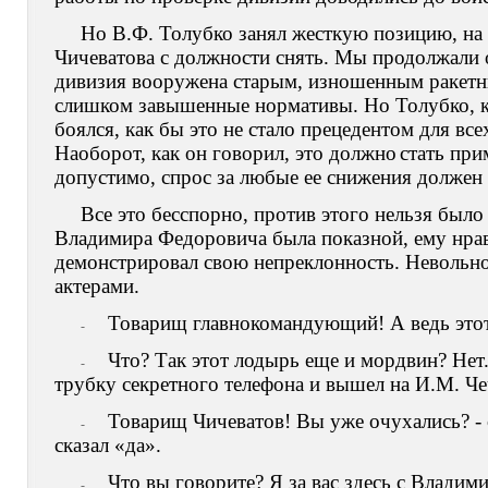
Но В.Ф. Толубко занял жесткую позицию, на
Чичеватова с должности снять. Мы продолжали 
дивизия вооружена старым, изношенным ракетн
слишком завышенные нормативы. Но Толубко, ко
боялся, как бы это не стало прецедентом для все
Наоборот, как он говорил, это должно
стать при
допустимо, спрос за любые ее снижения должен
Все это бесспорно, против этого нельзя было
Владимира Федоровича была показной, ему нрави
демонстрировал свою непреклонность. Невольно
актерами.
Товарищ главнокомандующий! А ведь этот 
-
Что? Так этот лодырь еще и мордвин? Нет..
-
трубку секретного телефона и вышел на И.М. Чеч
Товарищ Чичеватов! Вы уже очухались? -
-
сказал «да».
Что вы говорите? Я за вас здесь с Влад
-