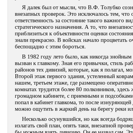
Я далек был от мысли, что В.Ф. Толубко соз
внезапных проверок. Это исключалось тем, что 
ответственность за состояние такого важного ви
стратегического назначения. А то, что внезапно
приблизить
ся к объективности оценки состояния
знали прекрасно. В войсках начало процветать о
беспощадно с этим бороться.
В 1982 году лето было, как никогда знойным 
вызван к главкому. Зная его привычки, стиль р
районов тех дивизий, которые, как я полагал, 
Второй этаж первого здания, устеленный коврам
нашем, третьем этаже, где размещено оперативн
комнатах трудится более 80 полковников, здесь 
громадном кабинете, с приемными и подсобками 
попал в кабинет главкома, то после изнуряющей
можно ощутить в жаркий день на берегу реки ил
Несколько осунувшийся, но как всегда бодря
излагать свой план, опять таки, внезапной прове
бы нужным взять дивизию. Он ее назвал сам. Эт