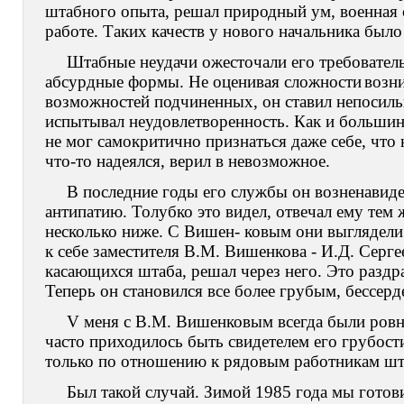
штабного опыта, решал природный ум, военная 
работе. Таких качеств у нового начальника было
Штабные неудачи ожесточали его требователь
абсурдные формы. Не оценивая сложности
возн
возможностей подчиненных, он ставил непосиль
испытывал неудовлетворенность. Как и большинс
не мог самокритично признаться даже себе, что н
что-то надеялся, верил в невозможное.
В последние годы его службы он возненавиде
антипатию. Толубко это видел, отвечал ему тем 
несколько ниже. С Вишен- ковым они выглядели
к себе заместителя В.М. Вишенкова - И.Д. Серге
касающихся штаба, решал через него. Это раздр
Теперь он становился все более грубым, бессер
V меня с В.М. Вишенковым всегда были ров
часто приходилось быть свидетелем его грубост
только по отношению к рядовым работникам шт
Был такой случай. Зимой 1985 года мы готов