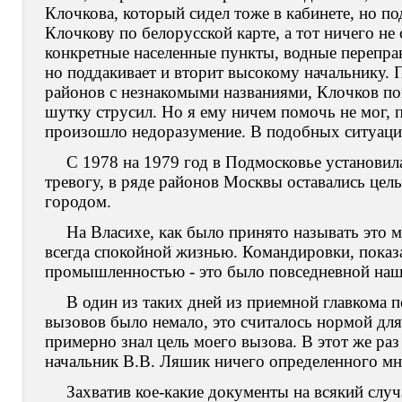
Клочкова, который сидел тоже в кабинете, но по
Клочкову по белорусской карте, а тот ничего не
конкретные населенные пункты, водные перепра
но поддакивает и вторит высокому начальнику. 
районов с незнакомыми названиями, Клочков поня
шутку струсил. Но я ему ничем помочь не мог, 
произошло недоразумение. В подобных ситуация
С 1978 на 1979 год в Подмосковье установила
тревогу, в ряде районов Москвы оставались целы
городом.
На Власихе, как было принято называть это 
всегда спокойной жизнью. Командировки, показа
промышленностью - это было повседневной наш
В один из таких дней из приемной главкома п
вызовов было немало, это считалось нормой для 
примерно знал цель моего вызова. В этот же ра
начальник В.В. Ляшик ничего определенного мне
Захватив кое-какие документы на всякий случ