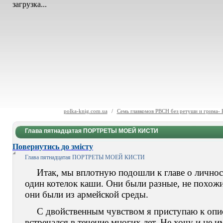
загрузка...
polka-knig.com.ua
/
Семь главкомов РВСН без ретуши и грима-
Глава пятнадцатая ПОРТРЕТЫ МОЕЙ КИСТИ
Повернутись до змісту
Глава пятнадцатая
ПОРТРЕТЫ МОЕЙ КИСТИ
Итак, мы вплотную подошли к главе о личнос
один котелок каши. Они были разные, не похожи
они были из армейской среды.
С двойственным чувством я приступаю к опи
встречался в течение многих лет. Не хочу и не и