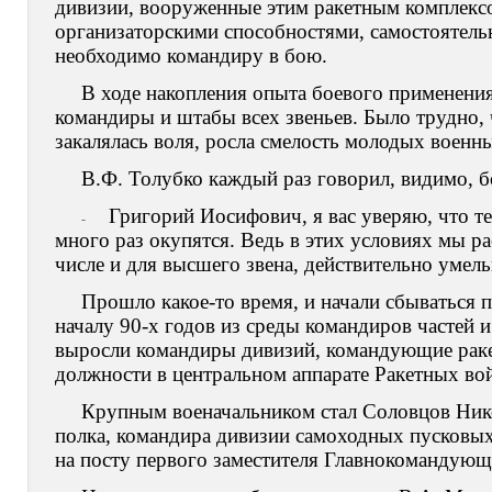
дивизии, вооруженные этим ракетным комплекс
организаторскими способностями, самостоятельн
необходимо командиру в бою.
В ходе накопления опыта боевого применени
командиры и штабы всех звеньев. Было трудно, 
закалялась воля, росла смелость молодых военн
В.Ф. Толубко каждый раз говорил, видимо, б
Григорий Иосифович, я вас уверяю, что те
-
много раз окупятся. Ведь в этих условиях мы р
числе и для высшего звена, действительно умель
Прошло какое-то время, и начали сбываться п
началу 90-х годов из среды командиров частей 
выросли командиры дивизий, командующие рак
должности в центральном аппарате Ракетных вой
Крупным военачальником стал Соловцов Ник
полка, командира дивизии самоходных пусковых
на посту первого заместителя Главнокомандующе