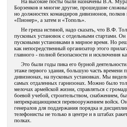
На высокие посты были назначены В.А. Мурав
Борзенков и многие другие, прошедшие сложный
но должностях командиров дивизионов, полков
«Пионер», а затем и «Тополь».
Не греша истиной, надо сказать, что В.Ф. 
пусковых установок с отдельными стартами. О
пусковыми установками в мирное время. Но реш
как непосредственный организатор этого прилаг
главного - полной безопасности и исключения ка
Это были годы пика его бурной деятельности.
этаже первого здания, большую часть времени п
дивизионах, на пусковых установках. Мы видели,
самых отдаленных гарнизонах. Можно было толь
мелочах армейской жизни, справляться с грома
боевой учебой, строительством, снабжением, бы
непрекращающимся перевооружением войск. Он 
генералов для поддержания порядка и дисциплин
телефонисты не только в центре и в штабах раке
полках.