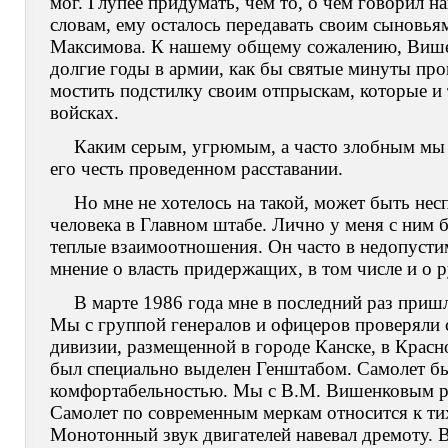
мог. Глупее придумать, чем то, о чем говорил н
словам, ему осталось передавать своим сыновьям
Максимова. К нашему общему сожалению, Више
долгие годы в армии, как бы святые минуты про
мостить подстилку своим отпрыскам, которые и 
войсках.
Каким серым, угрюмым, а часто злобным мы ег
его честь проведенном расставании.
Но мне не хотелось на такой, может быть нес
человека в Главном штабе. Лично у меня с ним б
теплые взаимоотношения. Он часто в недопусти
мнение о власть придержащих, в том числе и о 
В марте 1986 года мне в последний раз приш
Мы с группой генералов и офицеров проверяли 
дивизии, размещенной в городе Канске, в Крас
был специально выделен Генштабом. Самолет б
комфортабельностью. Мы с В.М. Вишенковым ра
Самолет по современным меркам относится к ти
Монотонный звук двигателей навевал дремоту. Ви