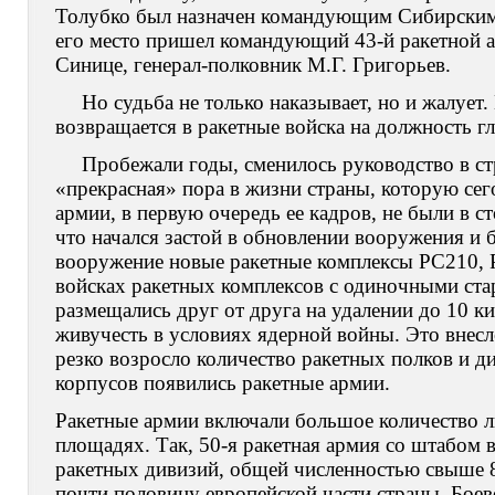
Толубко был назначен командующим Сибирским,
его место пришел командующий 43-й ракетной а
Синице, генерал-полковник М.Г. Григорьев.
Но судьба не только наказывает, но и жалует
возвращается в ракетные войска на должность 
Пробежали годы, сменилось руководство в ст
«прекрасная» пора в жизни страны, которую сег
армии, в первую очередь ее кадров, не были в ст
что начался застой в обновлении вооружения и 
вооружение новые ракетные комплексы РС210, Р
войсках ракетных комплексов с одиночными ста
размещались друг от друга на удалении до 10 ки
живучесть в условиях ядерной войны. Это внес
резко возросло количество ракетных полков и 
корпусов появились ракетные армии.
Ракетные армии включали большое количество л
площадях. Так, 50-я ракетная армия со штабом в
ракетных дивизий, общей численностью свыше 8
почти половину европейской части страны. Бое