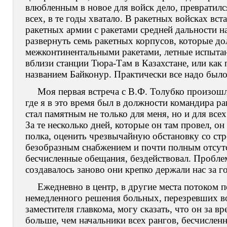
влюбленным в новое для войск дело, превратился
всех, в те годы хватало. В ракетных войсках вст
ракетных армии с ракетами средней дальности на
развернуть семь ракетных корпусов, которые д
межконтинентальными ракетами, летные испыта
вблизи станции Тюра-Там в Казахстане, или как
названием Байконур. Практически все надо было 
Моя первая встреча с В.Ф. Толубко произошл
где я в это время был в должности командира ра
стал памятным не только для меня, но и для всех
За те несколько дней, которые он там провел, о
полка, оценить чрезвычайную обстановку со стр
безобразным снабжением и почти полным отсутс
бесчисленные обещания, бездействовал. Проблем 
создавалось заново они крепко держали нас за г
Ежедневно в центр, в другие места потоком
немедленного решения больных, перезревших во
заместителя главкома, могу сказать, что он за 
больше, чем начальники всех рангов, бесчисленн