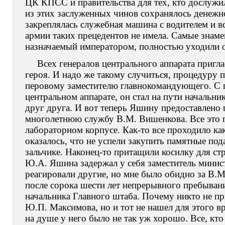
ЦК КПСС и правительства для тех, кто дослуж
из этих заслуженных чинов сохранялось денежн
закреплялась служебная машина с водителем и в
армии таких прецедентов не имела. Самые знам
назначаемый императором, полностью уходили от
Всех генералов центрального аппарата пригл
героя. И надо же такому случиться, процедуру
перовому заместителю главнокомандующего. С п
центральном аппарате, он стал на пути начальни
друг друга. И вот теперь Яшину предоставлено 
многолетнюю службу В.М. Вишенкова. Все это п
лабораторном корпусе. Как-то все проходило как
оказалось, что не успели закупить памятные по
зальчике. Наконец-то притащили косилку для ст
Ю.А. Яшина задержал у себя заместитель минис
реагировали другие, но мне было обидно за В.М
после сорока шести лет непрерывного пребывани
начальника Главного штаба. Почему никто не п
Ю.П. Максимова, но и тот не нашел для этого в
на душе у него было не так уж хорошо. Все, кто