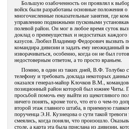
Большую озабоченность он проявлял к выбор
войск были разработаны основные положения о 
многочисленные показательные занятия, где ком
управлению подвижными пусковыми установкам
полевой район. Он мог в любое время суток выз
доклад о преимуществах и недостатках каждого 
казусов. Любил Владимир Федорович вызвать по
командира дивизии и задать ему неожиданный в
изворачиваться, особенно, когда он не был готов
недостоверным ответом, а то просто враньем.
Помню, в один из таких дней, В.Ф. Толубко 
телефону и требовать доклада некоторых данны
оказался генерал-майор Клочков В.М., командов
позиционный район которой был южнее Читы. По
просьбой помочь ему выйти из щекотливого поло
ничего понять, кроме того, что его о чем-то до
второй этаж главного штаба, в приемную главк
порученца Э.Н. Кузнецова о сути такой тревоги
смеялись, когда поняли, что произошло. Оказыва
столе, а карта эта была прислана из дивизии, к