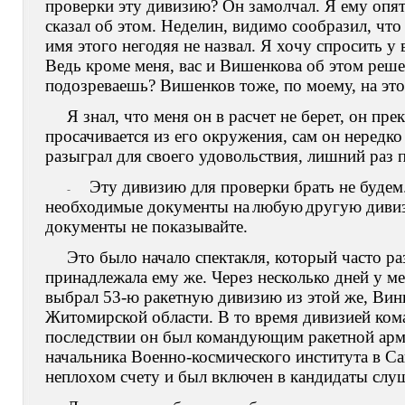
проверки эту дивизию? Он замолчал. Я ему опят
сказал об этом. Неделин, видимо сообразил, что
имя этого негодяя не назвал. Я хочу спросить у
Ведь кроме меня, вас и Вишенкова об этом реш
подозреваешь? Вишенков тоже, по моему, на это 
Я знал, что меня он в расчет не берет, он пр
просачивается из его окружения, сам он нередко
разыграл для своего удовольствия, лишний раз 
Эту дивизию для проверки брать не будем.
-
необходимые документы на
любую
другую диви
документы не показывайте.
Это было начало спектакля, который часто ра
принадлежала ему же. Через несколько дней у ме
выбрал 53-ю ракетную дивизию из этой же, Вин
Житомирской области. В то время дивизией ком
последствии он был командующим ракетной арми
начальника Военно-космического института в Са
неплохом счету и был включен в кандидаты слу