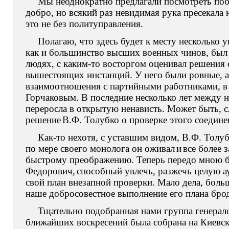
Мы неоднократно предлагали посмотреть побл
добро, но всякий раз невидимая рука пресекала
это не без политуправления.
Полагаю, что здесь будет к месту несколько 
как и большинство высших военных чинов, был 
людях, с каким-то восторгом оценивал решени
вышестоящих инстанций. У него были ровные, а
взаимоотношения с партийными работниками, в 
Горчаковым. В последние несколько лет между н
переросла в открытую ненависть. Может быть, 
решение
В.Ф. Толубко о проверке этого соедине
Как-то нехотя, с уставшим видом, В.Ф. Толуб
по мере своего монолога он оживал
и
все более 
быстрому преображению. Теперь передо мною 
Федорович,
способный увлечь, разжечь целую а
свой план внезапной проверки. Мало дела, больш
наше добросовестное выполнение его плана бро
Тщательно подобранная нами группа генерало
ближайших воскресений была собрана на Киевс