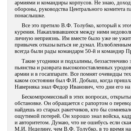
армиями и командиры корпусов. Не знаю, доход
обороны, руководства Центрального комитета пар
понаслышке.
Все это претило В.Ф. Толубко, который к эт
курения. Накапливавшееся между ними недоволь
личную неприязнь. Им вместе было уже не ужит
привычек отказы
ваться не думал. Излюбленным
всегда были рады командарм 50-й и командир П
Такие угодники и подхалимы, беззастенчиво з
пьянства и разврата высокопоставленных уродов 
армии и в госаппарате. Все помнят очевидцы те
каком состоянии был Ф.И. Добыш, когда пришла
Наверняка знал Федор Иванович, что дни его н
Бескомпромиссный в этих вопросах, открытый
обстановке. Он обращается с рапортом о перевод
найдешь из старых ракетчиков, кто бы сомневалс
ощутимой потерей. Он хорошо знал войска, кад
и авторитетом. Думаю, что не ошибусь если ск
М.И. Неделину, чем В.Ф. Толубко, в то время н