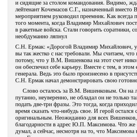
и сидящие за столом командования. Видимо, жда
лейтенант Кочемасов С.Г., назначенный вместо
мероприятием руководил преемник. Как всегда по
того момента, когда Владимир Михайлович посту
в ракетные войска. Стали говорить соратники, 
необдуманно ляпнул
С.Н. Ермак: «Дорогой Владимир Михайлович, у 
вы так жестко с нас требовали. Мы считаем, что
потому, что у В.М. Вишенкова на этот счет нико
он обеспечил себе карьеру. Вместе с тем, в этом
генерала. Ведь это было произнесено в присутст
С.Н. Ермак начал демонстрировать свою готовно
Слово осталось за В.М. Вишенковым. Он на л
путанно, неуверенно, не обладал он не только т
подать две-три фразы. Это тогда, когда приходи
время сказать что-нибудь свое. И герой остался 
оригинальным. Неожиданно для всех Вишенков, к
благодарности в адрес Ю.П. Максимова. Что же 
думал, а сейчас, несмотря на то, что Максимова