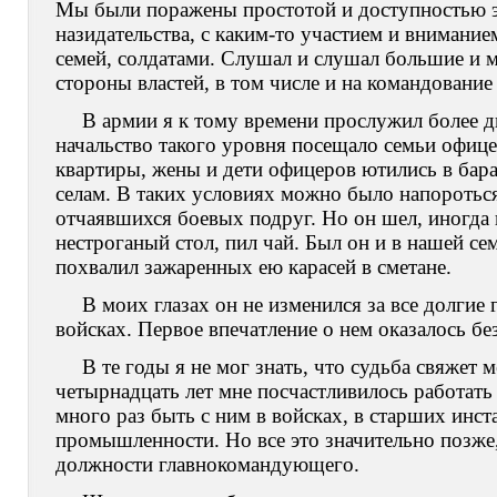
Мы были поражены простотой и доступностью это
назидательства, с каким-то участием и внимание
семей, солдатами. Слушал и слушал большие и 
стороны властей, в том числе и на командование
В армии я к тому времени прослужил более д
начальство такого уровня посещало семьи офицер
квартиры, жены и дети офицеров ютились в ба
селам. В таких условиях можно было напоротьс
отчаявшихся боевых подруг. Но он шел, иногда в
нестроганый стол, пил чай. Был он и в нашей сем
похвалил зажаренных ею карасей в сметане.
В моих глазах он не изменился за все долги
войсках. Первое впечатление о нем оказалось 
В те годы я не мог знать, что судьба свяжет 
четырнадцать лет мне посчастливилось работать 
много раз быть с ним в войсках, в старших инст
промышленности. Но все это значительно позже,
должности главнокомандующего.