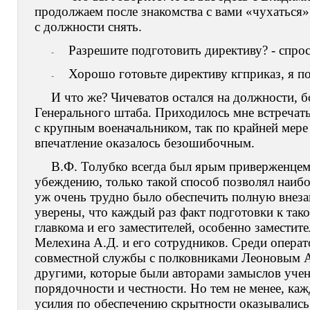
продолжаем после знакомства с вами «чухаться»
с должности снять.
Разрешите подготовить директиву? - спрос
-
Хорошо готовьте директиву кгприказ, я по
-
И что же? Чичеватов остался на должности, 
Генерального штаба. Приходилось мне встречать
с крупным военачальником, так по крайней мере 
впечатление оказалось безошибочным.
В.Ф. Толубко всегда был ярым приверженцем
убеждению, только такой способ позволял наибо
уж очень трудно было обеспечить полную внеза
уверены, что каждый раз факт подготовки к так
главкома и его заместителей, особенно заместит
Мелехина А.Д. и его сотрудников. Среди операт
совместной службы с полковниками Леоновым 
другими, которые были авторами замыслов учени
порядочности и честности. Но тем не менее, ка
усилия по обеспечению скрытности оказывалис