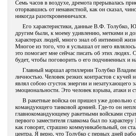
Семь часов в воздухе, дремота прерывалась пр
оторвавшись от ненавистной, как он сказал, чи
никогда разоткровенничался.
Его характеристики, данные В.Ф. Толубко, Ю
другим были, к моему удивлению, меткими и до
характерах людей, много знал об интимной жизн
Многое из того, что я услышал от него являлось
это помогает мне сейчас писать об этих людях
будет, чтобы поговорить о его подчиненных и н
Главный маршал артиллерии Толубко Владим
личностью. Человек резких контрастов с кучей н
являл собою сгусток энергии и незатухающего з
эмоциональности. Это человек взрыва, атаки и 
В ракетные войска он пришел уже довольно 
командующего танковой армией. Где-то он непл
главнокомандующему ракетными войсками страт
первого заместителя главкома был по характеру
как говорят, страшно коммуникабельный, он ста
центра. Я верю, что Толубко с первых дней рабо