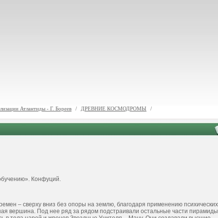
изации Атлантиды - Г. Бореев
/
ДРЕВНИЕ КОСМОДРОМЫ
/
обучению». Конфуций.
времен – сверху вниз без опоры на землю, благодаря применению психических
чная вершина. Под нее ряд за рядом подстраивали остальные части пирамиды