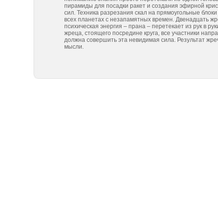
пирамиды для посадки ракет и создания эфирной кри
сил. Техника разрезания скал на прямоугольные блок
всех планетах с незапамятных времен. Двенадцать жре
психическая энергия – прана – перетекает из рук в рук
жреца, стоящего посредине круга, все участники нап
должна совершить эта невидимая сила. Результат жре
мысли.