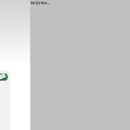
загрузка...
.