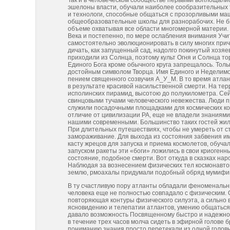
Так и в человеческом сообществе первыми воплощалис
эшелоны власти, обучали наиболее сообразительных 
и технологи, способные общаться с прозорливыми ма
общеобразовательные школы для разнорабочих. Не был
объеме охватывая все области многомерной материи.
Века и постепенно, по мере ослабления внимания Учи
самостоятельно эволюционировать в силу многих при
дичать, как запущенный сад, надолго покинутый хозя
приходили из Солнца, поэтому культ Огня и Солнца т
Единого Бога кроме обычного круга запрещалось. Толь
достойным символом Творца. Имя Единого и Неделимог
пением священного созвучия А_У_М. В то время атлан
в результате красивой насильственной смерти. На те
исполинских пирамид, высотою до полукилометра. Се
свинцовыми тучами человеческого невежества. Люди п
служили посадочными площадками для космических кор
отличие от цивилизации РА, еще не владели знаниями
нашими современными. Большинство таких гостей жил
При длительных путешествиях, чтобы не умереть от с
замораживание. Для выхода из состояния забвения им
касту жрецов для запуска и приема космолетов, обу
запуском ракеты эти «боги» ложились в свои криогенн
состояние, подобное смерти. Вот откуда в сказках на
Наблюдая за вознесением физических тел космонавто
землю, рмоахалы придумали подобный обряд мумифиц
В ту счастливую пору атланты обладали феноменальн
человека еще не полностью совпадало с физическим. 
повторяющая контуры физического силуэта, а сильно в
ясновидению и телепатии атлантов, умению общаться 
давало возможность Посвященному быстро и надежно 
в течение трех часов молча сидеть в эфирной голове
пониманию знания просто перетекали из одной голо