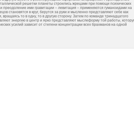
сталлической решетки планеты строились жрецами при помощи психических
и и преодоление ими гравитации – левитация – применяются гуманоидами на
цов становятся в круг, берутся за руки и мысленно представляют себе как
и, вращаясь то в одну, то в другую сторону. Затем по команде тринадцатого
равляют энергию в центр и ярко представляют мыслеформу той работы, котор
ческих усилий зависит от степени концентрации всех брахманов на одной