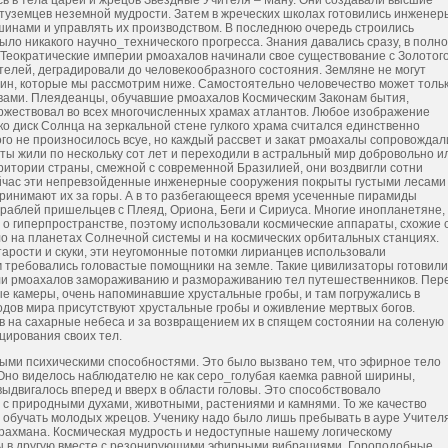
ь в тела царей и жрецов Звездные Учителя – Ману. Они создавали высшие
туземцев неземной мудрости. Затем в жреческих школах готовились инженер
шинами и управлять их производством. В последнюю очередь строились
о никакого научно_технического прогресса. Знания давались сразу, в полн
 Теократические империи рмоахалов начинали свое существование с Золотог
телей, деградировали до человекообразного состояния. Земляне не могут
чин, которые мы рассмотрим ниже. Самостоятельно человечество может толь
евами. Плеядеанцы, обучавшие рмоахалов Космическим Законам бытия,
оржествовал во всех многочисленных храмах атлантов. Любое изображение
ко диск Солнца на зеркальной стене гулкого храма считался единственно
о не произносилось всуе, но каждый рассвет и закат рмоахалы сопровождал
ты жили по нескольку сот лет и переходили в астральный мир добровольно и
рритории страны, смежной с современной Бразилией, они воздвигли сотни
йчас эти непревзойденные инженерные сооружения покрыты густыми лесами
ринимают их за горы. А в то разбегающееся время усеченные пирамиды
аблей пришельцев с Плеяд, Ориона, Беги и Сириуса. Многие инопланетяне, 
 о гиперпространстве, поэтому использовали космические аппараты, схожие 
о на планетах Солнечной системы и на космических орбитальных станциях.
тарости и скуки, эти неугомонные потомки лирианцев использовали
 требовались головастые помощники на земле. Такие цивилизаторы готовили
чали рмоахалов замораживанию и размораживанию тел путешественников. Пер
ые камеры, очень напоминавшие хрустальные гробы, и там погружались в
родов мира присутствуют хрустальные гробы и оживление мертвых богов.
в на сахарные небеса и за возвращением их в спящем состоянии на соленую
ирования своих тел.
ыми психическими способностями. Это было вызвано тем, что эфирное тело
Оно виделось наблюдателю не как серо_голубая каемка равной ширины,
ыдвигалось вперед и вверх в области головы. Это способствовало
с природными духами, животными, растениями и камнями. То же качество
обучать молодых жрецов. Ученику надо было лишь пребывать в ауре Учителя
 брахмана. Космическая мудрость и недоступные нашему логическому
вы в другую вместе с резонирующими эфирными вибрациями. Гороподобные