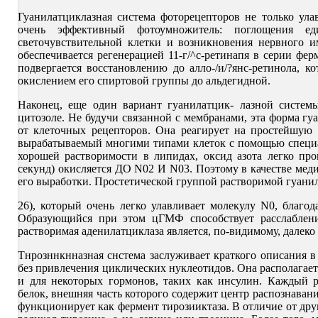
Гуанилатциклазная система фоторецепторов не только ула
очень эффективный фотоумножитель: поглощения ед
светочувствительной клетки и возникновения нервного и
обеспечивается регенерацией 11-г/^с-ретинапя в серии фе
подвергается восстановлению до алло-/и/?янс-ретинола, 
окислением его спиртовой группы до альдегидной.
Наконец, еще один вариант гуанилатцик- лазной системы
цитозоле. Не будучи связанной с мембранами, эта форма гу
от клеточных рецепторов. Она реагирует на простейшую 
вырабатываемый многими типами клеток с помощью специаль
хорошей растворимости в липидах, оксид азота легко про
секунд) окисляется ДО N02 И N03. Поэтому в качестве меди
его выработки. Простетической группой растворимой гуанила
26), который очень легко улавливает молекулу N0, благод
Образующийся при этом цГМФ способствует расслаблени
растворимая аденилатциклаза является, по-видимому, далеко
Тнрозннкнназная снстема заслуживает краткого описания в
без привлечения циклических нуклеотидов. Она располагае
и для некоторых гормонов, таких как инсулин. Каждый 
белок, внешняя часть которого содержит центр распознава
функционирует как фермент тирозииктаза. В отличие от др