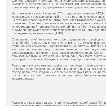
аденилатциклазой и покидает ее. В итоге фермент возвращается
комплекс а-субъединицы с ГТФ действует как своеобразный та
предопределена сроком, требуемым комплексу для самоинактивации
Но и это еще не все. Расщепив ГТФ и удерживая возникший ГДФ, 
мономерами, а реставрированный в итоге в-протеин способен вновь п
на этом все и завершится: рецептор останется в готовности в очер
появлении). Если же сигнальная молекула еще не успела покинуть р
конформационной перестройке с заменой ГДФ на ГТФ, - и все повто
а-субъединица будет снова и снова перемещаться от него к аденил
посредника (в данном случае - цАМФ).
Совершенно иной механизм контроля осуществляет фосфодиэсте
(«линейной») формы АМФ (см. рис. 2-10). Этим обеспечиваетс
гормональной стимуляции аденилатциклазной системы. Вместе с
контроля со стороны ряда гормонов, включая те, что регулирую
ферментативная активность некоторых фоефодиэстераз). Влияют на
производные пурина, как кофеин и теофиллин, вызывают обратим
имитируя состояние возбуждения соответствующих клеточных реце
Реализация внутриклеточных эффектов происходит путем влияния
не единственной способностью этого вторичного посредника являе
группу ферментов, каждый из которых катализирует перенос фосфат
группу сери на или треонина в составе этого белка-«мишени
макромолекулы:
Реакция эта протекает за счет энергии макроэргической связи АТФ