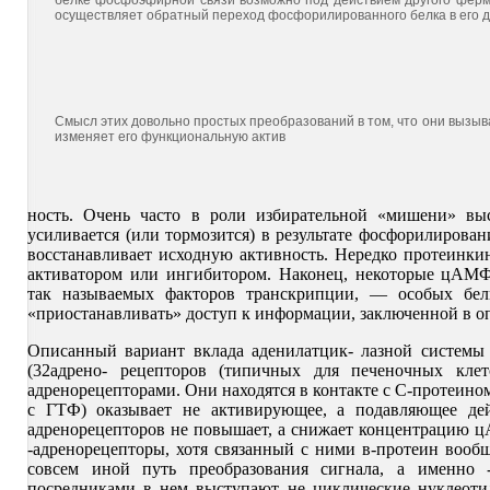
белке фосфоэфирной связи возможно под действием другого фер
осуществляет обратный переход фосфорилированного белка в его 
Смысл этих довольно простых преобразований в том, что они вызыв
изменяет его функциональную актив
ность. Очень часто в роли избирательной «мишени» выс
усиливается (или тормозится) в результате фосфорилиров
восстанавливает исходную активность. Нередко протеинки
активатором или ингибитором. Наконец, некоторые цАМФ
так называемых факторов транскрипции, — особых белк
«приостанавливать» доступ к информации, заключенной в о
Описанный вариант вклада аденилатцик- лазной системы 
(32адрено- рецепторов (типичных для печеночных кле
адренорецепторами. Они находятся в контакте с С-протеином
с ГТФ) оказывает не активирующее, а подавляющее дейс
адренорецепторов не повышает, а снижает концентрацию цА
-адренорецепторы, хотя связанный с ними в-протеин вооб
совсем иной путь преобразования сигнала, а именно -
посредниками в нем выступают не циклические нуклеоти