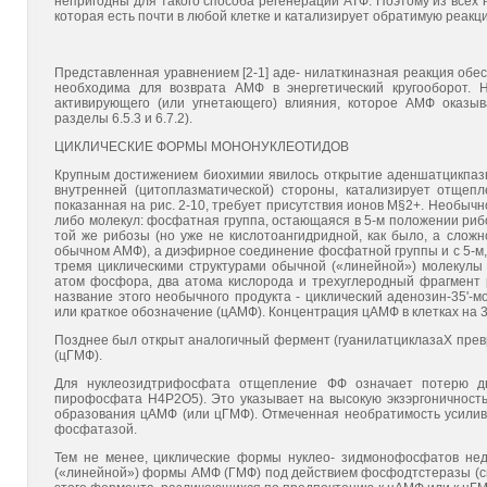
непригодны для такого способа регенерации АТФ. Поэтому из всех
которая есть почти в любой клетке и катализирует обратимую реак
Представленная уравнением [2-1] аде- нилаткиназная реакция обе
необходима для возврата АМФ в энергетический кругооборот. 
активирующего (или угнетающего) влияния, которое АМФ оказыв
разделы 6.5.3 и 6.7.2).
ЦИКЛИЧЕСКИЕ ФОРМЫ МОНОНУКЛЕОТИДОВ
Крупным достижением биохимии явилось открытие аденшатцикпазы
внутренней (цитоплазматической) стороны, катализирует отщеп
показанная на рис. 2-10, требует присутствия ионов М§2+. Необычно
либо молекул: фосфатная группа, остающаяся в 5-м положении риб
той же рибозы (но уже не кислотоангидридной, как было, а сложн
обычном АМФ), а диэфирное соединение фосфатной группы и с 5-м, и
тремя циклическими структурами обычной («линейной») молекулы
атом фосфора, два атома кислорода и трехуглеродный фрагмент р
название этого необычного продукта - циклический аденозин-35'
или краткое обозначение (цАМФ). Концентрация цАМФ в клетках на 3
Позднее был открыт аналогичный фермент (гуанилатциклазаХ пре
(цГМФ).
Для нуклеозидтрифосфата отщепление ФФ означает потерю дву
пирофосфата Н4Р2О5). Это указывает на высокую экзэргоничност
образования цАМФ (или цГМФ). Отмеченная необратимость усилив
фосфатазой.
Тем не менее, циклические формы нуклео- зидмонофосфатов нед
(«линейной») формы АМФ (ГМФ) под действием фосфодтстеразы (см.