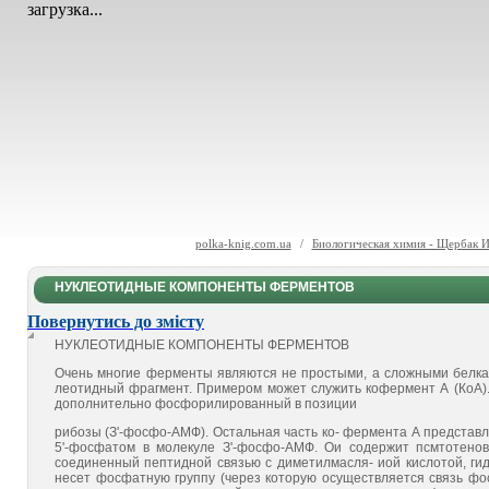
загрузка...
polka-knig.com.ua
/
Биологическая химия - Щербак И
НУКЛЕОТИДНЫЕ КОМПОНЕНТЫ ФЕРМЕНТОВ
Повернутись до змісту
НУКЛЕОТИДНЫЕ КОМПОНЕНТЫ ФЕРМЕНТОВ
Очень многие ферменты являются не простыми, а сложными белкам
леотидный фрагмент. Примером может служить кофермент А (КоА). 
дополнительно фосфорилированный в позиции
рибозы (З'-фосфо-АМФ). Остальная часть ко- фермента А предста
5'-фосфатом в молекуле З'-фосфо-АМФ. Ои содержит псмтотенову
соединенный пептидной связью с диметилмасля- иой кислотой, гид
несет фосфатную группу (через которую осуществляется связь фо