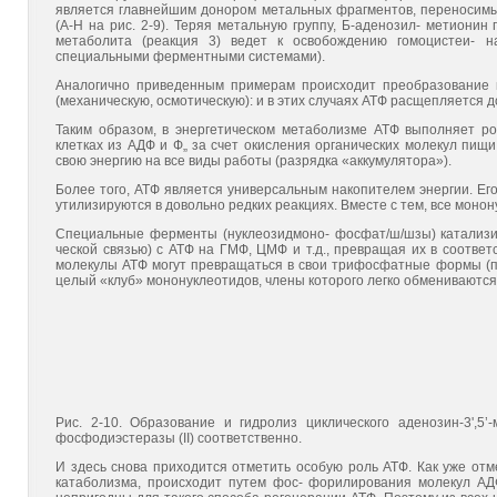
является главнейшим донором метальных фрагментов, переносим
(А-Н на рис. 2-9). Теряя метальную группу, Б-аденозил- метионин
метаболита (реакция 3) ведет к освобождению гомоцистеи- 
специальными ферментными системами).
Аналогично приведенным примерам происходит преобразование п
(механическую, осмотическую): и в этих случаях АТФ расщепляется д
Таким образом, в энергетическом метаболизме АТФ выполняет ро
клетках из АДФ и Ф„ за счет окисления органических молекул пищи
свою энергию на все виды работы (разрядка «аккумулятора»).
Более того, АТФ является универсальным накопителем энергии. Его
утилизируются в довольно редких реакциях. Вместе с тем, все моно
Специальные ферменты (нуклеозидмоно- фосфат/ш/шзы) катализи
ческой связью) с АТФ на ГМФ, ЦМФ и т.д., превращая их в соотве
молекулы АТФ могут превращаться в свои трифосфатные формы (по
целый «клуб» мононуклеотидов, члены которого легко обмениваютс
Рис. 2-10. Образование и гидролиз циклического аденозин-3',
фосфодиэстеразы (II) соответственно.
И здесь снова приходится отметить особую роль АТФ. Как уже отм
катаболизма, происходит путем фос- форилирования молекул АД