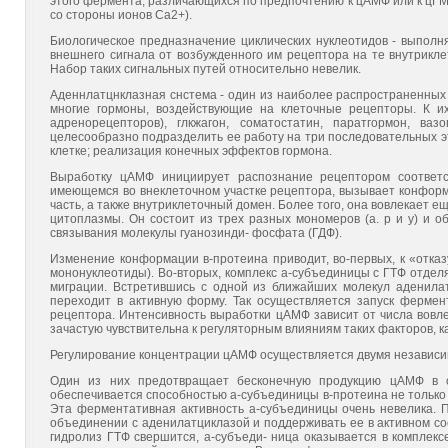
этого фермента, различающихся по предпочтению к цАМФ или к цГМФ,
со стороны ионов Са2+).
Биологическое предназначение циклических нуклеотидов - выполня
внешнего сигнала от возбужденного им рецептора на те внутрикл
Набор таких сигнальных путей относительно невелик.
Аденнлатцнклазная снстема - один из наиболее распространенных 
многие гормоны, воздействующие на клеточные рецепторы. К их
адренорецепторов), глкжагон, соматостатин, паратгормон, ва
целесообразно подразделить ее работу на три последовательных э
клетке; реализация конечных эффектов гормона.
Выработку цАМФ инициирует распознание рецептором соответс
имеющемся во внеклеточном участке рецептора, вызывает конформ
часть, а также внутриклеточный домен. Более того, она вовлекает 
цитоплазмы. Он состоит из трех разных мономеров (а. р и у) и об
связывания молекулы гуанозинди- фосфата (ГДФ).
Изменение конформации в-протеина приводит, во-первых, к «отказ
мононуклеотиды). Во-вторых, комплекс а-субъединицы с ГТФ отдел
миграции. Встретившись с одной из ближайших молекул аденилат
переходит в активную форму. Так осуществляется запуск ферме
рецептора. Интенсивность выработки цАМФ зависит от числа вовле
зачастую чувствительна к регуляторным влияниям таких факторов, к
Регулирование концентрации цАМФ осуществляется двумя независ
Один из них предотвращает бесконечную продукцию цАМФ в о
обеспечивается способностью а-субъединицы в-протеина не только п
Эта ферментативная активность а-субъединицы очень невелика. 
объединении с аденилатциклазой и поддерживать ее в активном со
гидролиз ГТФ свершится, а-субъеди- ница оказывается в комплексе