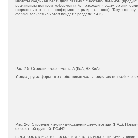
кислоты соединен пептидной связью с тиоэтано- ламином (продукт 
реактивным центром кофермента А, присоединяющим органические 
сокращение от слов «кофермент ацилирова- ния»). Такую же фун
ферментов (речь об этом пойдет в разделе 7.4.3).
Рис. 2-5. Строение кофермента А (КоА; Н8-КоА).
У ряда других ферментов небелковая часть представляет собой соед
Рис. 2-6. Строение никотинамидадениндинуклеотида (НАД). Приме
фосфатной группой -РОзН2
надстроек отличается только тем, что в качестве пиримидинового