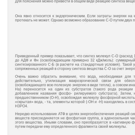
Для пояснения можно привести в общем виде реакцию синтеза веще
Она явно относится к эндэргоническим. Если затраты энергии на 
протекать не может. Однако возможно образование С-О путем двух 
Приведенный пример показывает, что синтез молекул С-О (расход 1
до АДФ и Фн (освобождающим примерно 32 кДж/моль): суммарный 
синтезированного С-Б (в расчете на стандартные условия). Такой 
сопряженных реакций в сторону синтеза вещества С-О за счет энер
Очень важно обратить внимание, что вода, необходимая для та
действительно, утилизация макроэргической связи для обес
(освобождающего всю полезную энергию в виде тепла), а совсем ин
На) переносится на один из субстратов (такого рода реакции
добавлением названия фосфо- рилируемого субстрата). Затем,
предшественником (О-Н), освобождая молекулу фосфорной кислоты 
«скрытая» вода, - та, элементы которой {-ОН и -Н) находились в со
Н3РО4.
Нередко использование АТФ в целях энергообеспечения реакций си
веществ присоединяется не фосфатная группа, а аденозильная ча
этого вещества. Иными словами, оно преобразуется в «активную фо
путем передачи ему определенного фрагмента своей молекулы.