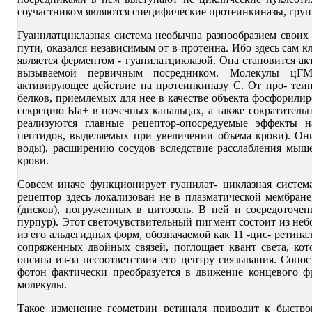
соучастником являются специфические протеинкиназы, групп
Гуаннлатцнклазная система необычна разнообразием своих
пути, оказался независимым от в-протеина. Ибо здесь сам 
является ферментом - гуанилатциклазой. Она становится а
вызываемой первичным посредником. Молекулы цГМФ
активирующее действие на протеинкиназу С. От про- теин
белков, приемлемых для нее в качестве объекта фосфорилир
секрецию Ыа+ в почечных канальцах, а также сократитель
реализуются главные рецептор-опосредуемые эффекты н
пептидов, выделяемых при увеличении объема крови). О
воды), расширению сосудов вследствие расслабления мыш
крови.
Совсем иначе функционирует гуанилат- циклазная система
рецептор здесь локализован не в плазматической мембра
(дисков), погруженных в цитозоль. В ней и сосредоточе
пурпур). Этот светочувствительный пигмент состоит из неб
из его альдегидных форм, обозначаемой как 11 -цис- ретинал
сопряженных двойных связей, поглощает квант света, кот
опсина из-за несоответствия его центру связывания. Сопо
фотон фактически преобразуется в движение концевого ф
молекулы.
Такое изменение геометрии ретиналя приводит к быстро