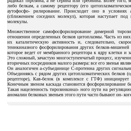
радикал тирозина, а не серина или треонина. Более того
либо белкам, а самому рецептору (его цитоплазматическ
аутофосфо- рилирование. Происходит оно в условиях 
(сближением соседних молекул), которая наступает под
молекулы.
Множественное самофосфорилирование димерной тирози
отношении определенных белков цитоплазмы. Часть из них
их каталитическую активность и, следовательно, скоро
теинкиназного фосфорилирования других белков-мишеней 
которое ведет от мембранного рецептора к ядру клетки и 
Это сложный, зачастую многоступенчатый процесс, изученный
вторичных посредников малого размера: все его звенья яв
Он аналогичен а-субъединице С-протеина других сигнальн
Объединяясь с рядом других цитоплазматических белков (
рецепторе), Кав-белок (в комплексе с ГТФ) инициирует
Конечным звеном каскада становится фосфорилироваиие б
Такая нацеленность тирозинкиназ- ного пути на регуляцию
аномалии белковых звеньев этого пути часто бывают он- ко