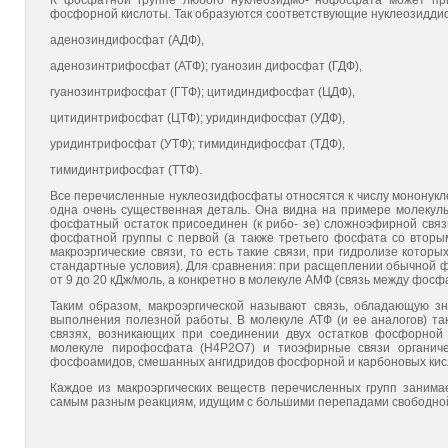
К фосфатной группе любого нуклеозидмо- нофосфата может пр
фосфорной кислоты. Так образуются соответствующие нуклеозидд
аденозиндифосфат (АДФ),
аденозинтрифосфат (АТФ); гуанозин дифосфат (ГДФ),
гуанозинтрифосфат (ГТФ); цитидиндифосфат (ЦДФ),
цитидинтрифосфат (ЦТФ); уридиндифосфат (УДФ),
уридинтрифосфат (УТФ); тимидиндифосфат (ТДФ),
тимидинтрифосфат (ТТФ).
Все перечисленные нуклеозидфосфаты относятся к числу мононукле
одна очень существенная деталь. Она видна на примере молекулы
фосфатный остаток присоединен (к рибо- зе) сложноэфирной связь
фосфатной группы с первой (а также третьего фосфата со вторым
макроэргические связи, то есть такие связи, при гидролизе котор
стандартные условия). Для сравнения: при расщеплении обычной 
от 9 до 20 кДж/моль, а конкретно в молекуле АМФ (связь между фосф
Таким образом, макроэргической называют связь, обладающую з
выполнения полезной работы. В молекуле АТФ (и ее аналогов) та
связях, возникающих при соединении двух остатков фосфорной 
молекуле пирофосфата (Н4Р2О7) и тиоэфирные связи органич
фосфоамидов, смешанных ангидридов фосфорной и карбоновых кислот
Каждое из макроэргических веществ перечисленных групп занимае
самым разным реакциям, идущим с большими перепадами свободной 