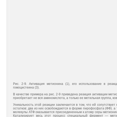
Рис. 2-9. Активация метионина (1), его использование в реа
гомоцистеина (3).
В качестве примера на рис. 2-9 приведена реакция активации мет
приобретает не вся аминокислота, а только ее метильная группа, к
Уникальность этой реакции заключается в том, что ей сопутствует
остатков: два из них освобождаются в форме пирофосфата (ФФ). а 
молекулы АТФ оказывается присоединенным к атому серы метионина
Катализирует весь этот процесс специальный фермент — мети