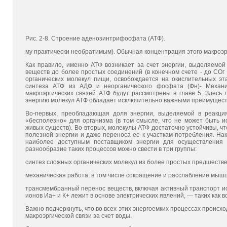
Рис. 2-8. Строение аденозинтрифосфата (АТФ).
му практически необратимым). Обычная концентрация этого макроэрг
Как правило, именно АТФ возникает за счет энергии, выделяемой 
веществ до более простых соединений (в конечном счете - до СОг 
органических молекул пищи, освобождается на окислительных эт
синтеза АТФ из АДФ и неорганического фосфата (Фн)- Механи
макроэргических связей АТФ будут рассмотрены в главе 5. Здесь
энергию молекул АТФ обладает исключительно важными преимущест
Во-первых, преобладающая доля энергии, выделяемой в реакция
«бесполезно» для организма (в том смысле, что не может быть 
живых существ). Во-вторых, молекулы АТФ достаточно устойчивы, ч
полезной энергии и даже переноса ее к участкам потребления. Нак
наиболее доступным поставщиком энергии для осуществления эн
разнообразие таких процессов можно свести в три группы:
синтез сложных органических молекул из более простых предшестве
механическая работа, в том числе сокращение и расслабление мышц
трансмембранный перенос веществ, включая активный транспорт ио
ионов Иа+ и К+ лежит в основе электрических явлений, — таких как 
Важно подчеркнуть, что во всех этих энергоемких процессах происх
макроэргической связи за счет воды.