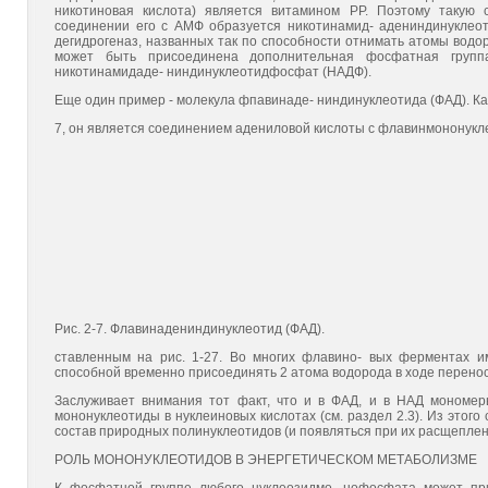
никотиновая кислота) является витамином РР. Поэтому такую 
соединении его с АМФ образуется никотинамид- адениндинуклеот
дегидрогеназ, названных так по способности отнимать атомы вод
может быть присоединена дополнительная фосфатная групп
никотинамидаде- ниндинуклеотидфосфат (НАДФ).
Еще один пример - молекула фпавинаде- ниндинуклеотида (ФАД). Как
7, он является соединением адениловой кислоты с флавинмононукл
Рис. 2-7. Флавинадениндинуклеотид (ФАД).
ставленным на рис. 1-27. Во многих флавино- вых ферментах 
способной временно присоединять 2 атома водорода в ходе переноса
Заслуживает внимания тот факт, что и в ФАД, и в НАД мономер
мононуклеотиды в нуклеиновых кислотах (см. раздел 2.3). Из этого 
состав природных полинуклеотидов (и появляться при их расщеплен
РОЛЬ МОНОНУКЛЕОТИДОВ В ЭНЕРГЕТИЧЕСКОМ МЕТАБОЛИЗМЕ