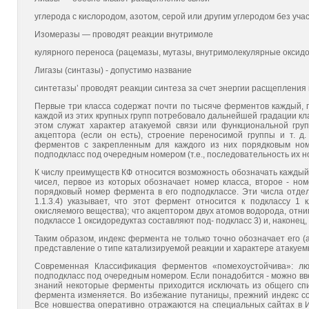
углерода с кислородом, азотом, серой или другим углеродом без уча
Изомеразы — проводят реакции внутримоле
кулярного переноса (рацемазы, мутазы, внутримолекулярные оксидор
Лигазы (синтазы) - допустимо название
синтетазы’ проводят реакции синтеза за счет энергии расщепления м
Первые три класса содержат почти по тысяче ферментов каждый, п
каждой из этих крупных групп потребовало дальнейшей градации кла
этом служат характер атакуемой связи или функциональной груп
акцептора (если он есть), строение переносимой группы и т. д
ферментов с закрепленным для каждого из них порядковым но
подподкласс под очередным номером (т.е., последовательность их но
К числу преимуществ КФ относится возможность обозначать кажды
чисел, первое из которых обозначает номер класса, второе - ном
порядковый номер фермента в его подподклассе. Эти числа отделя
1.1.3.4) указывает, что этот фермент относится к подклассу 1 
окисляемого вещества); что акцептором двух атомов водорода, отн
подклассе 1 оксидоредуктаз составляют под- подкласс 3) и, наконец,
Таким образом, индекс фермента не только точно обозначает его (
представление о типе катализируемой реакции и характере атакуем
Современная Классификация ферментов «помехоустойчива»: л
подподкласс под очередным номером. Если понадобится - можно вве
знаний некоторые ферменты приходится исключать из общего спис
фермента изменяется. Во избежание путаницы, прежний индекс сох
Все новшества оперативно отражаются на специальных сайтах в И