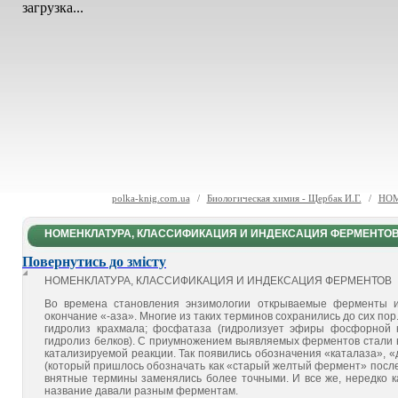
загрузка...
polka-knig.com.ua
/
Биологическая химия - Щербак И.Г.
/
НОМ
НОМЕНКЛАТУРА, КЛАССИФИКАЦИЯ И ИНДЕКСАЦИЯ ФЕРМЕНТО
Повернутись до змісту
НОМЕНКЛАТУРА, КЛАССИФИКАЦИЯ И ИНДЕКСАЦИЯ ФЕРМЕНТОВ
Во времена становления энзимологии открываемые ферменты и
окончание «-аза». Многие из таких терминов сохранились до сих по
гидролиз крахмала; фосфатаза (гидролизует эфиры фосфорной к
гидролиз белков). С приумножением выявляемых ферментов стали во
катализируемой реакции. Так появились обозначения «каталаза»,
(который пришлось обозначать как «старый желтый фермент» после 
внятные термины заменялись более точными. И все же, нередко к
название давали разным ферментам.