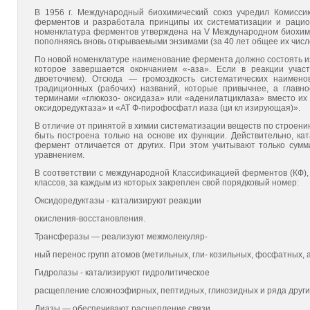
В 1956 г. Международный биохимический союз учредил Комисси
ферментов и разработала принципы их систематизации и рацио
номенклатура ферментов утверждена на V Международном биохимиче
пополняясь вновь открываемыми энзимами (за 40 лет общее их число 
По новой номенклатуре наименование фермента должно состоять из
которое завершается окончанием «-аза». Если в реакции учас
двоеточием). Отсюда — громоздкость систематических наимен
традиционных (рабочих) названий, которые привычнее, а главно
терминами «глюкозо- оксидаза» или «аденилатциклаза» вместо их н
оксидоредуктаза» и «АТ Ф-пирофосфатл иаза (ци кл изирующая)».
В отличие от принятой в химии систематизации веществ по строени
быть построена только на основе их функции. Действительно, ка
фермент отличается от других. При этом учитывают только су
уравнением.
В соответствии с международной Классификацией ферментов (КФ),
классов, за каждым из которых закреплен свой порядковый номер:
Оксидоредуктазы - катализируют реакции
окисления-восстановления.
Трансферазы — реализуют межмолекуляр-
ный перенос групп атомов (метильных, гли- козильных, фосфатных, ам
Гидролазы - катализируют гидролитическое
расщепление сложноэфирных, пептидных, гликозидных и ряда други
Лиазы — обеспечивают расщепление связи