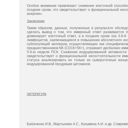
Особое внимание привлекает снижение клеточной способн
поздние сроки, что свидетельствует о функциональной нес
анергии».
Заключение
Таким образом, данные, полученные в результате обслед
сделать вывод о том, что иммунный ответ развивается п
доминирует клеточный ответ, а в поздние сроки (на 3-6-
лимфоцитов, заключающиеся в повышении абсолютного кол
субпопуляций киллеров, осуществляющих как специфически
предшественников NK (CD16+56+), отражают дисбаланс имму
5-6-ю недели ПСК. Снижение индуцированной активности
свидетельствует о функциональной несостоятельности имм
статуса анализировать не только их сывороточные конце
индуцированной продукции цитокинов.
ЛИТЕРАТУРА
Бабаченко И.В., Мартынкин А.С., Кузьмина А.И. и др. Соврем