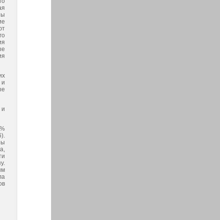
го
ая
пы
ие
ют
го
ия
ые
ия
их
 и
ые
 и
 %
).
пы
а,
ти
у.
ым
ла
ов