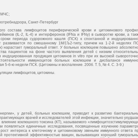
 МЧС;
потребнадзора, Санкт-Петербург
ого состава лимфоцитов периферической крови и цитокинового профи
инов (IL-2, IL-4) и интерферонов (IFNa и IFNy) в сыворотке крови, а так
 сроки периода судорожного кашля (ПСК) к спонтанной и индуцированн
ет развивается по смешанному 1М/1Ъ2-типу, причем на 1-2-й неделях П
лях) нарастает гуморальный ответ. У больных коклюшем повышено абсолютн
ства пациентов на фоне частого выявления детей с низким относительн
 индуцированная продукция цитокинов in vitro при их высокой сывороточн
остоятельности иммуноцитов больных коклюшем и дисбалансе иммунн
 5-б-ю недели ПСК. (Цитокины и воспаление. 200б. Т. 5, № 4. С. 3-9.)
пуляции лимфоцитов, цитокины.
нергии», у детей, больных коклюшем, приводит к развитию бактериальн
практикующих врачей и исследователей этой инфекции, значительно ухудша
ано влияние коклюшного токсина (КТ), называемого «лимфоцитозстимулирующ
али появляться единичные исследования, посвященные изучению параметр
ы рост интереса к клеточному и цитокиновому звеньям иммунного ответа п
ой протективной эффективностью вакцин, вызывающих хороший гуморальн