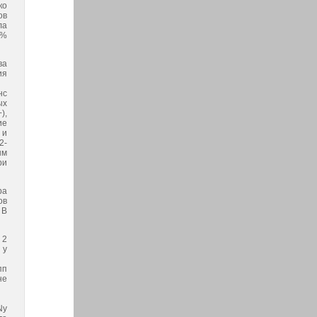
ко
ов
ла
 %
ва
ия
нс
ых
),
ие
 и
2-
ым
ри
ра
ов
 В
 2
 у
пп
не
Ny