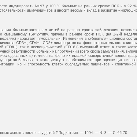
ости индуцировать №N7 у 100 % больных на ранних сроках ПСК и у 92 %
остоятельности иммуноци- тов и вносит весомый вклад в развитие «коклюшн
ования больных коклюшем детей на разных сроках заболевания, позволя
о смешанному ТЫ/^2-типу, причем в ранние сроки ПСК (на 1-2-й неделя
й неделях) нарастает гуморальный. Изменения в субпопуля- ционном соста
ичества CD3+-, CD4+-, CD8+-лимфоцитов на фоне относительного снижен
й (CD8+), так и неспецифический (CD16+) иммунный ответ, а также клето
нной реактивности больных на протяжении всего срока заболевания, включ
 исследованных цитокинов на фоне их высокой сывороточной концентрац
уноцитов больных, а также диктует необходимость при оценке цитокиново
нтрации, но и способность клеток обследуемых пациентов к спонтанной
енные аспекты коклюша у детей // Педиатрия. — 1994. — № 3. — С. 66-70.