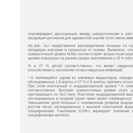
подтверждают диссоциацию между сывороточными и клето
продукции цитокинов для адекватной оценки этого звена имм
На рис. 2а-г представлено распределение больных по с
продукции клетками в процентах от нормы. Выявлено, чт
сывороточный уровни №Ма соответствуют возрастным нормам
уровни повышены на ранних сроках заболевания у 19 % обсл
% и 27 % детей соответственно, что может свидетел
способствовать наслоению острых вирусных инфекций.
^-4, являющийся одним из ключевых медиаторов, опреде
обследованных 1-й группы и 37 % 2-й группы, причем у оста
При этом спонтанный и индуцированный уровни ^-4 сни
соответственно. Высокие сывороточные уровни этого ц
протекающего по №2-типу. Угнетение индуцированной выра
обследованных в поздние сроки также может наблюдаться
Уменьшение доли больных с пониженным уровнем индуцир
ростом числа обследованных с высокой спонтанной выра
специфических Т-киллеров (CD8+) маркирует усиление 
специфических антител.