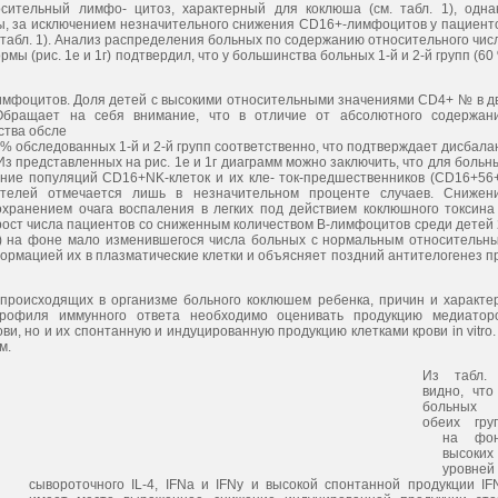
ительный лимфо- цитоз, характерный для коклюша (см. табл. 1), одна
ы, за исключением незначительного снижения CD16+-лимфоцитов у пациент
 табл. 1). Анализ распределения больных по содержанию относительного чис
ы (рис. 1е и 1г) подтвердил, что у большинства больных 1-й и 2-й групп (60
имфоцитов. Доля детей с высокими относительными значениями CD4+ № в д
Обращает на себя внимание, что в отличие от абсолютного содержан
ства обсле
 % обследованных 1-й и 2-й групп соответственно, что подтверждает дисбала
з представленных на рис. 1е и 1г диаграмм можно заключить, что для больн
ние популяций CD16+NK-клеток и их кле- ток-предшественников (CD16+56+
телей отмечается лишь в незначительном проценте случаев. Снижен
хранением очага воспаления в легких под действием коклюшного токсина
 рост числа пациентов со сниженным количеством В-лимфоцитов среди детей 
о) на фоне мало изменившегося числа больных с нормальным относительн
формацией их в плазматические клетки и объясняет поздний антителогенез п
происходящих в организме больного коклюшем ребенка, причин и характе
рофиля иммунного ответа необходимо оценивать продукцию медиатор
ви, но и их спонтанную и индуцированную продукцию клетками крови in vitro.
м.
Из табл.
видно, что
больных
обеих гру
на фо
высоких
уровней
сывороточного IL-4, IFNa и IFNy и высокой спонтанной продукции IF