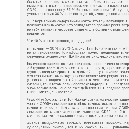
больных, вероятно, свидетельствует об истощении резер
иммунитета, и создает предпосылки для частого наслоени
CD20+, повышенное у 57 % больных коклюшем 1-й группы, в
уменьшается до 36 % количество детей, имеющих повышенное
%) с нормальным содержанием клеток этой субпопуляции. 
плазматические клетки, что совпадает со сроками роста ти
на себя внимание несоответствие числа больных с повышенн
пациентов
% и 40 % соответственно, среди детей
й группы — 36 % и 25 % (см. рис. 1а и 16). Учитывая, что 
на активированных Т-лимфоцитах, можно предполагать, чт
сниженной экспрессией HLA II и является функционально не
Количество пациентов, имеющих повышенное число активир
2-й группах (23 % и 29 % соответственно), что, вероятно, 
групп. В поздние сроки ПСК дальнейшее увеличение объе
хелперов может быть обусловлено появлением регуляторных
у половины пациентов 1-й группы отмечаются повышенны
системы, так и готовность к апоптозу. Маркер CD95 предст
значительно повышено за счет действия КТ. В поздние срок
CD95+-клеток, снижается с
% до 44 % (см. рис. 1а и 16). Наряду с этим, количество паци
уровни CD95+-лимфоцитов в обеих группах остаются выше нор
группе количество больных с повышенным числом CD95+
лимфоцитов с активационным маркером CD25; во 2-й гр
свидетельствует о сохраняющемся в поздние сроки воспали
Анализ иммунограмм больных показывает важность пар
субпопуляций лимфоцитов и их соотношений. Сравнение