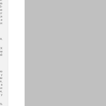
я.
ва
В-
ое
ют
ся
 и
ых
в,
СК
ем
ий
ую
 у
ми
я,
 в
ых
к,
 у
 %