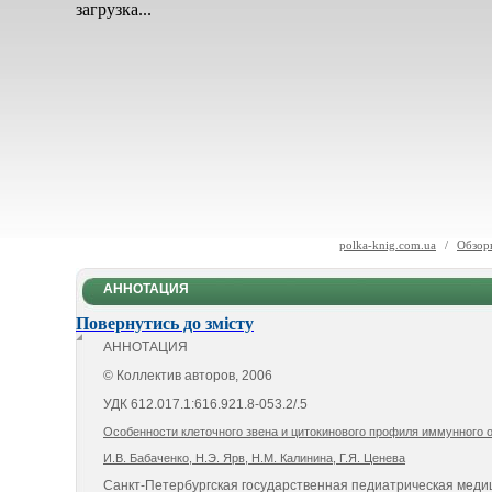
загрузка...
polka-knig.com.ua
/
Обзоры
АННОТАЦИЯ
Повернутись до змісту
АННОТАЦИЯ
© Коллектив авторов, 2006
УДК 612.017.1:616.921.8-053.2/.5
Особенности клеточного звена и цитокинового профиля иммунного 
И.В. Бабаченко, Н.Э. Ярв, Н.М. Калинина, Г.Я. Ценева
Санкт-Петербургская государственная педиатрическая меди