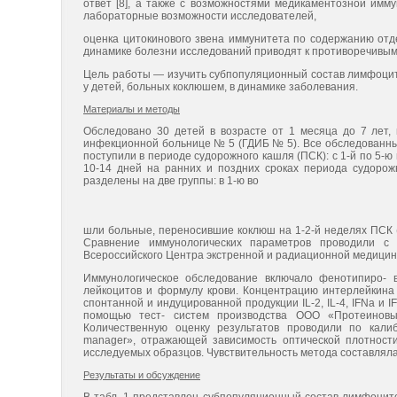
ответ [8], а также с возможностями медикаментозной имм
лабораторные возможности исследователей,
оценка цитокинового звена иммунитета по содержанию отд
динамике болезни исследований приводят к противоречивы
Цель работы — изучить субпопуляционный состав лимфоцит
у детей, больных коклюшем, в динамике заболевания.
Материалы и методы
Обследовано 30 детей в возрасте от 1 месяца до 7 лет,
инфекционной больнице № 5 (ГДИБ № 5). Все обследованн
поступили в периоде судорожного кашля (ПСК): с 1-й по 5-
10-14 дней на ранних и поздних сроках периода судорожн
разделены на две группы: в 1-ю во
шли больные, переносившие коклюш на 1-2-й неделях ПСК (15
Сравнение иммунологических параметров проводили с 
Всероссийского Центра экстренной и радиационной медицин
Иммунологическое обследование включало фенотипиро- 
лейкоцитов и формулу крови. Концентрацию интерлейкина 4 
спонтанной и индуцированной продукции IL-2, IL-4, IFNa 
помощью тест- систем производства ООО «Протеиновый 
Количественную оценку результатов проводили по кали
manager», отражающей зависимость оптической плотност
исследуемых образцов. Чувствительность метода составляла 
Результаты и обсуждение