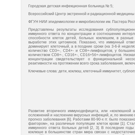
Городская детская инфекционная больница № 5;
Всероссийский Центр экстренной и радиационной медицины
ФГУН НИИ эпидемиологии и микробиологии им. Пастера Рос
Представлены результаты исследования субпопуляционн
иммунного ответа по концентрации и соотношению интерлейк
способности клеток детей, больных коклюшем, в разные
выработке этих цитокинов. Показано, что иммунный отв
доминирует клеточный, а в поздние сроки (на 3-6-й неде
количество CD3+-, CD4+- и CD8+-лимфоцитов, у большин
количеством CD8+-, CD16+-, CD1б+5б+-лимфоцитов. Низкая
концентрации свидетельствует о функциональной нес
реактивности на протяжении всего срока заболевания, включая
Ключевые слова: дети, коклюш, клеточный иммунитет, субпо
Развитие вторичного иммунодефицита, или «коклюшной а
осложнений и наслоению вирусных инфекций, и, по мнению 
прогноз заболевания [6]. Работами 80-90-х гг. было показ
фактором», на различные популяции клеток крови [1]. Ст
иммунного ответа больных детей [2, 3]. В последние год
коклюше в большинстве стран мира связан с недостаточн