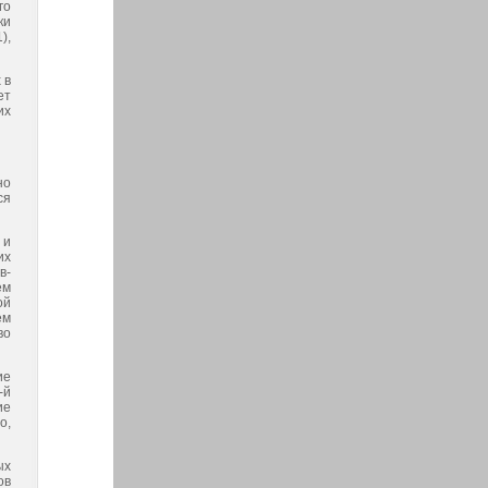
го
ки
),
 в
ет
их
но
ся
 и
их
в-
ем
ой
ем
во
ие
-й
ие
о,
ых
ов