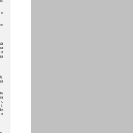
ые
 в
ов
ой
ни
ом
ли
).
ии
ла
ни
 с
).
te
им