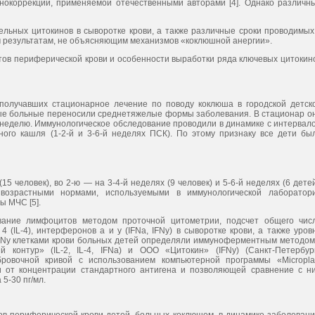
унокоррекции, применяемой отечественными авторами [4]. Однако различн
ельных цитокинов в сыворотке крови, а также различные сроки проводимых
м результатам, не объясняющим механизмов «коклюшной анергии».
ов периферической крови и особенности выработки ряда ключевых цитокин
 получавших стационарное лечение по поводу коклюша в городской детск
ые больные переносили среднетяжелые формы заболевания. В стационар о
ю неделю. Иммунологическое обследование проводили в динамике с интервал
ого кашля (1-2-й и 3-6-й неделях ПСК). По этому признаку все дети бы
 человек), во 2-ю — на 3-4-й неделях (9 человек) и 5-6-й неделях (6 детей
возрастными нормами, используемыми в иммунологической лаборатор
ы МЧС [5].
вание лимфоцитов методом проточной цитометрии, подсчет общего чис
(IL-4), интерферонов а и y (IFNa, IFNy) в сыворотке крови, а также уров
и IFNy клетками крови больных детей определяли иммуноферментным методом
контур» (IL-2, IL-4, IFNa) и ООО «Цитокин» (IFNy) (Санкт-Петербург
бровочной кривой с использованием компьютерной программы «Micropla
и от концентрации стандартного антигена и позволяющей сравнение с н
5-30 пг/мл.