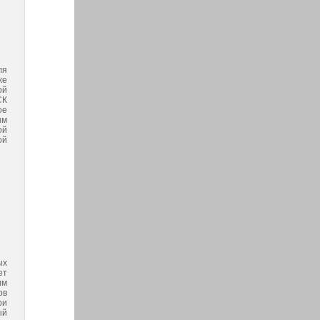
ля
же
ой
СК
ое
ым
ой
ой
ых
ет
им
ов
ри
ый