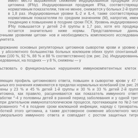
имеет место выраженное снижение индуцированной продукции это
цитокина (IFNy). Индуцированная продукция IFNa, соответствующ
нормативным показателям, тем не менее, снижается у больных 2-й груп
в 1,8 раз. Индуцированные уровни IL-2 и IL-4, также соответствующ
нормативным показателям по средним значениям (М), напротив, име
тенденцию к повышению в поздние сроки ПСК. Уровень индуцированно
IFNy повышается у детей 2-й группы в 1,7 раз, хотя его продукц
остается значительно ниже нормы. Представленные данн
чными уровнями цитоки- нов и необходимость комплексного исследован
унитета.
одержанию основных регуляторных цитокинов сыворотки крови и уровню 
о у абсолютного большинства больных коклюшем обеих групп спонтанный
 (100 %, 92 %, 88 % и 88 % соответственно) (см. рис. 2а). Индуцированн
едованных, на поздних — у 8 %, снижены — у
ьствовать о функциональных нарушениях иммунокомпетентных клеток
ляющих профиль цитокинового ответа, повышен в сыворотке крови у 47
льных его значения изменяются в пределах нормальных колебаний (см. рис. 26
жены у 23 % и 45 % детей 1-й группы и 30 % и 33 % детей 2-й груп
итокина, как правило, расцениваются как показатель иммунного ответ
ботки ^-4 у половины детей в ранний период заболевания и у одной тре
 при длительном иммунопатологическом процессе, протекающем по №2-тип
ованного ^-4 в поздние сроки коклюшной инфекции, наряду с трехкратн
боткой этого цитокина, а также достоверное снижение абсолютного чис
гуморального иммунного ответа и совпадает с ростом защитных титр