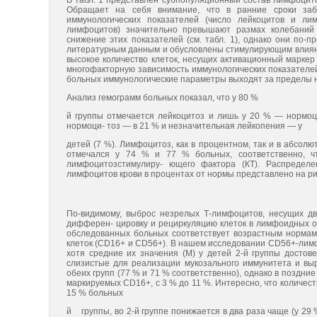
В табл. 1 представлен субпопуляционный состав лимфоцит
Обращает на себя внимание, что в ранние сроки забо
иммунологических показателей (число лейкоцитов и ли
лимфоцитов) значительно превышают размах колебаний 
снижение этих показателей (см. табл. 1), однако они по
литературным данным и обусловлены стимулирующим влиянием 
высокое количество клеток, несущих активационный марке
многофакторную зависимость иммунологических показателей
больных иммунологические параметры выходят за пределы 
Анализ гемограмм больных показал, что у 80 %
й группы отмечается лейкоцитоз и лишь у 20 % — нормоци
нормоци- тоз — в 21 % и незначительная лейкопения — у
детей (7 %). Лимфоцитоз, как в процентном, так и в абсолю
отмечался у 74 % и 77 % больных, соответственно, ч
лимфоцитозстимулиру- ющего фактора (КТ). Распредел
лимфоцитов крови в процентах от нормы представлено на рис.
По-видимому, выброс незрелых Т-лимфоцитов, несущих д
дифферен- цировку и рециркуляцию клеток в лимфоидных о
обследованных больных соответствует возрастным нормам
клеток (CD16+ и CD56+). В нашем исследовании CD56+-лимф
хотя средние их значения (М) у детей 2-й группы достовер
слизистые для реализации мукозального иммунитета и в
обеих групп (77 % и 71 % соответственно), однако в поздни
маркируемых CD16+, с 3 % до 11 %. Интересно, что количес
15 % больных
й группы, во 2-й группе понижается в два раза чаще (у 29 