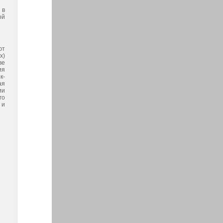
 в
ой
ют
х)
ве
ия
к-
ая
ии
го
 и