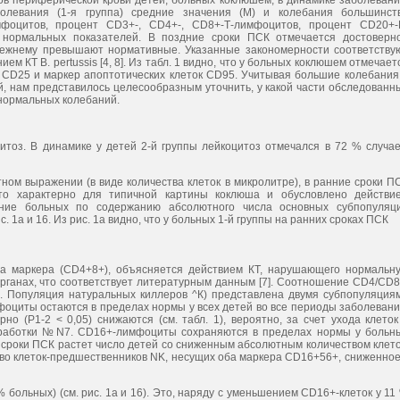
ов периферической крови детей, больных коклюшем, в динамике заболевани
левания (1-я группа) средние значения (М) и колебания большинст
мфоцитов, процент CD3+-, CD4+-, CD8+-Т-лимфоцитов, процент CD20+-
нормальных показателей. В поздние сроки ПСК отмечается достоверн
-прежнему превышают нормативные. Указанные закономерности соответству
КТ B. pertussis [4, 8]. Из табл. 1 видно, что у больных коклюшем отмечает
р CD25 и маркер апоптотических клеток CD95. Учитывая большие колебания
, нам представилось целесообразным уточнить, у какой части обследованн
нормальных колебаний.
тоз. В динамике у детей 2-й группы лейкоцитоз отмечался в 72 % случае
тном выражении (в виде количества клеток в микролитре), в ранние сроки П
то характерно для типичной картины коклюша и обусловлено действи
ение больных по содержанию абсолютного числа основных субпопуляц
 1а и 16. Из рис. 1а видно, что у больных 1-й группы на ранних сроках ПСК
ва маркера (CD4+8+), объясняется действием КТ, нарушающего нормальн
рганах, что соответствует литературным данным [7]. Соотношение CD4/CD8
. Популяция натуральных киллеров ^К) представлена двумя субпопуляция
оциты остаются в пределах нормы у всех детей во все периоды заболевани
но (Р1-2 < 0,05) снижаются (см. табл. 1), вероятно, за счет ухода клеток
ыработки №N7. CD16+-лимфоциты сохраняются в пределах нормы у больн
е сроки ПСК растет число детей со сниженным абсолютным количеством клето
тво клеток-предшественников NK, несущих оба маркера CD16+56+, сниженное
% больных) (см. рис. 1а и 16). Это, наряду с уменьшением CD16+-клеток у 11