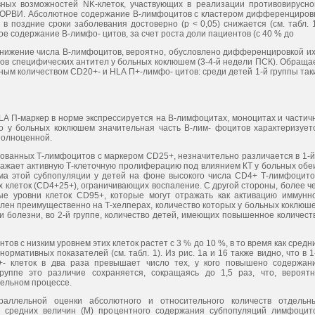
вных возможностей NK-клеток, участвующих в реализации противовирусно
я ОРВИ. Абсолютное содержание В-лимфоцитов с кластером дифференциров
 поздние сроки заболевания достоверно (р < 0,05) снижается (см. табл. 1
 содержание В-лимфо- цитов, за счет роста доли пациентов (с 40 % до
Снижение числа В-лимфоцитов, вероятно, обусловлено дифференцировкой их
тров специфических антител у больных коклюшем (3-4-й недели ПСК). Обраща
ым количеством CD20+- и HLA П+-лимфо- цитов: среди детей 1-й группы так
HLA П-маркер в норме экспрессируется на В-лимфоцитах, моноцитах и частич
о у больных коклюшем значительная часть В-лим- фоцитов характеризует
полноценной.
ованных Т-лимфоцитов с маркером CD25+, незначительно различается в 1-й
отражает активную Т-клеточную пролиферацию под влиянием КТ у больных обе
ма этой субпопуляции у детей на фоне высокого числа CD4+ Т-лимфоцито
 клеток (CD4+25+), ограничивающих воспаление. С другой стороны, более ч
е уровни клеток CD95+, которые могут отражать как активацию иммунн
авлен преимущественно на Т-хелперах, количество которых у больных коклюш
и болезни, во 2-й группе, количество детей, имеющих повышенное количест
ентов с низким уровнем этих клеток растет с 3 % до 10 %, в то время как средн
мативных показателей (см. табл. 1). Из рис. 1а и 16 также видно, что в 1
- клеток в два раза превышает число тех, у кого повышено содержан
уппе это различие сохраняется, сокращаясь до 1,5 раз, что, вероятн
тельном процессе.
аллельной оценки абсолютного и относительного количеств отдельн
 средних величин (М) процентного содержания субпопуляций лимфоцит