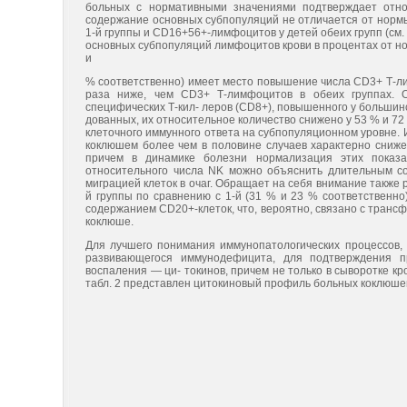
больных с нормативными значениями подтверждает относ
содержание основных субпопуляций не отличается от норм
1-й группы и CD16+56+-лимфоцитов у детей обеих групп (см.
основных субпопуляций лимфоцитов крови в процентах от норм
и
% соответственно) имеет место повышение числа CD3+ Т-л
раза ниже, чем CD3+ Т-лимфоцитов в обеих группах. 
специфических Т-кил- леров (CD8+), повышенного у большин
дованных, их относительное количество снижено у 53 % и 72
клеточного иммунного ответа на субпопуляционном уровне. И
коклюшем более чем в половине случаев характерно сниже
причем в динамике болезни нормализация этих показа
относительного числа NK можно объяснить длительным со
миграцией клеток в очаг. Обращает на себя внимание также
й группы по сравнению с 1-й (31 % и 23 % соответственн
содержанием CD20+-клеток, что, вероятно, связано с транс
коклюше.
Для лучшего понимания иммунопатологических процессов, 
развивающегося иммунодефицита, для подтверждения п
воспаления — ци- токинов, причем не только в сыворотке кро
табл. 2 представлен цитокиновый профиль больных коклюше