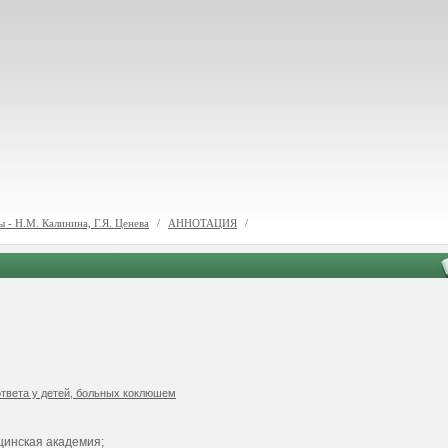
 - Н.М. Калинина, Г.Я. Ценева
/
АННОТАЦИЯ
/
ответа у детей, больных коклюшем
цинская академия;