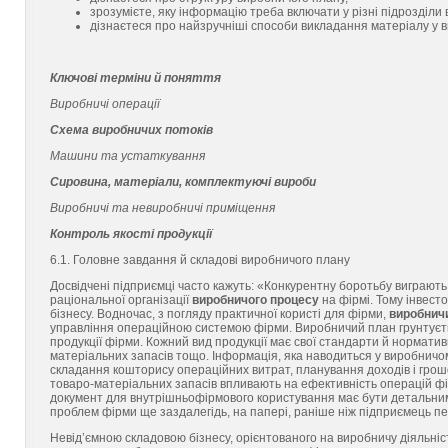
зрозумієте, яку інформацію треба включати у різні підрозділи
дізнаєтеся про найзручніші способи викладання матеріалу у 
Ключові терміни й поняття
Виробничі операції
Схема виробничих потоків
Машини та устаткування
Сировина, матеріали, комплектуючі вироби
Виробничі та невиробничі приміщення
Контроль якості продукції
6.1. Головне завдання й складові виробничого плану
Досвідчені підприємці часто кажуть: «Конкурентну боротьбу виграють
раціональної організації
виробничого процесу
на фірмі. Тому інвесто
бізнесу. Водночас, з погляду практичної користі для фірми,
виробнич
управління операційною системою фірми. Виробничий план грунтуєть
продукції фірми. Кожний вид продукції має свої стандарти й нормати
матеріальних запасів тощо. Інформація, яка наводиться у виробничо
складання кошторису операційних витрат, планування доходів і грошо
товаро-матеріальних запасів впливають на ефективність операцій фі
документ для внутрішньофірмового користування має бути детальним 
проблем фірми ще заздалегідь, на папері, раніше ніж підприємець пе
Невід’ємною складовою бізнесу, орієнтованого на виробничу діяльніс