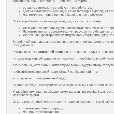
завдання виробничого плану — довести, що фірма:
реально спроможна організувати виробництво;
здатна виготовляти необхідну кількість товарів відповідної якос
має можливості придбати необхідні для цього ресурси.
Отже, виробничий план має дати відповіді на такі запитання:
Які виробничі операції будуть застосовуватись фірмою в проце
Які конкретно матеріально-технічні ресурси потрібні для виго
Які зовнішні фактори впливатимуть (або можуть вплинути) на
Виробничий план доцільно розпочинати з короткої характеристики ви
послідовності.
Розкриваючи
технологічний процес
виготовлення продукції на фірмі,
які саме машини, обладнання та інструменти необхідні у виробничом
яка сировина, матеріали і комплектуючі вироби будуть використовува
робітників яких професій і кваліфікацій необхідно найняти;
які конкретно приміщення необхідні;
які роботи будуть виконуватися самою фірмою, а які на стороні за ко
У виробничому плані необхідно також вказати і на зовнішні фактори
можливості фірми.
Отже, у складі виробничого плану, як правило, виділяють такі блоки (п
основні виробничі операції;
машини та устаткування;