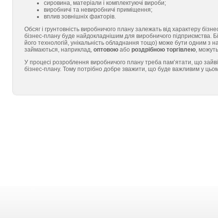
сировина, матеріали і комплектуючі вироби;
виробничі та невиробничі приміщення;
вплив зовнішніх факторів.
Обсяг і грунтовність виробничого плану залежать від характеру бізне
бізнес-плану буде найдокладнішим для виробничого підприємства. Бі
його технологій, унікальність обладнання тощо) може бути одним з на
займаються, наприклад,
оптовою
або
роздрібною торгівлею
, можуть
У процесі розроблення виробничого плану треба пам’ятати, що зайві
бізнес-плану. Тому потрібно добре зважити, що буде важливим у цьом