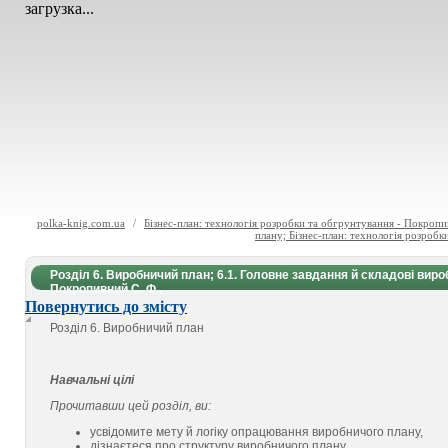
загрузка...
polka-knig.com.ua
/
Бізнес-план: технологія розробки та обгрунтування - Покропи
плану; Бізнес-план: технологія розробк
Розділ 6. Виробничий план; 6.1. Головне завдання й складові виро
Покропивний С. Ф.,
Повернутись до змісту
Розділ 6. Виробничий план
Навчальні цілі
Прочитавши цей розділ, ви:
усвідомите мету й логіку опрацювання виробничого плану,
дізнаєтеся про структуру виробничого плану,