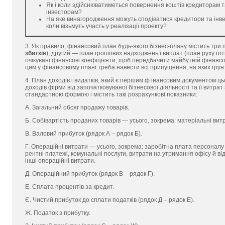
Як і коли здійснюватиметься повернення коштів кредиторам т
інвесторам?
На яке винагородження можуть сподіватися кредитори та інв
коли візьмуть участь у реалізації проекту?
3. Як правило, фінансовий план будь-якого бізнес-плану містить три
збитків
); другий — план грошових надходжень і виплат (план руху го
очікувані фінансові коефіцієнти, щоб передбачити майбутній фінансо
цим у фінансовому плані треба навести всі припущення, на яких грун
4. План доходів і видатків, який є першим ф інансовим документом ць
доходів фірми від започатковуваної бізнесової діяльності та її витрат
стандартною формою і містить такі розрахункові показники:
А. Загальний обсяг продажу товарів.
Б. Собівартість проданих товарів — усього, зокрема: матеріальні вит
В. Валовий прибуток (рядок А – рядок Б).
Г. Операційні витрати — усього, зокрема: заробітна плата персоналу
рентні платежі, комунальні послуги, витрати на утримання офісу й ві
інші операційні витрати.
Д. Операційний прибуток (рядок В – рядок Г).
Е. Сплата процентів за кредит.
Є. Чистий прибуток до сплати податків (рядок Д – рядок Е).
Ж. Податок з прибутку.