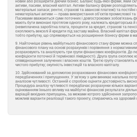
новий або розширити діючий бізнес. Баланс будь-якої фірми, який ск
активи, пасиви, власний капітал. Активи балансу фірми розподіляються
матеріальні запаси; рентні, страхові та авансові платежі) та постійн
нематеріальні активи — права використання об’єктів промислової та 
Пасивами вважаються суми поточних і довгострокових зобов’язань фі
мають бути виконані протягом одного року, належать кредиторська й 
(невиплачена заробітна плата, проценти за кредит, страхові та пенсі
охоплюють векселі й кредити під заставу майна. Власний капітал фір
тобто прибутку, що спрямовується на розширення бізнесу фірми в м
9. Найточніше рівень майбутнього фінансового стану фірми можна сп
фінансового плану на основі розрахунків і порівняння з нормативним
розраховують та аналізують три групи фінансових коефіцієнтів. До пе
коефіцієнти поточної й термінової ліквідності). Друга група охоплює
співвідношення залучених і власних коштів. Третю групу становлять 
чистого прибутку; окупність інвестицій та власного капіталу.
10. Здійснюваний за допомогою розрахованих фінансових коефіцієнті
передбаченнях і припущеннях. У зв’язку з цим виникає нагальна пот
аналізом чутливості. Останній є спробою оцінити достовірність висно
Процедура аналізу чутливості передбачає розрахунки кількох варіан
оцінюванням їхнього впливу на майбутні фінансові результати діяльно
варіацій вихідних припущень, за межами котрого здійснення запропо
можливі варіанти реалізації такого проекту, спираючись на здоровий 