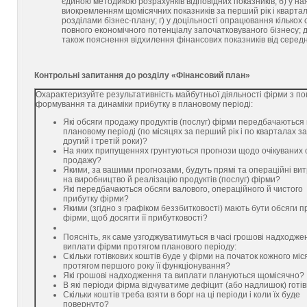
єдиною методикою розрахунків відповідних показників; б) у на
виокремленням щомісячних показників за перший рік і квартал
розділами бізнес-плану; г) у доцільності опрацювання кількох
повного економічного потенціалу започатковуваного бізнесу; д
також пояснення відхилення фінансових показників від середнь
Контрольні запитання до розділу «Фінансовий план»
Охарактеризуйте результативність майбутньої діяльності фірми з по
формування та динаміки прибутку в плановому періоді:
Які обсяги продажу продуктів (послуг) фірми передбачаються 
плановому періоді (по місяцях за перший рік і по кварталах за
другий і третій роки)?
На яких припущеннях грунтуються прогнози щодо очікуваних 
продажу?
Якими, за вашими прогнозами, будуть прямі та операційні ви
на виробництво й реалізацію продуктів (послуг) фірми?
Які передбачаються обсяги валового, операційного й чистого
прибутку фірми?
Якими (згідно з графіком беззбитковості) мають бути обсяги 
фірми, щоб досягти її прибутковості?
Поясніть, як саме узгоджуватимуться в часі грошові надходже
виплати фірми протягом планового періоду:
Скільки готівкових коштів буде у фірми на початок кожного міс
протягом першого року її функціонування?
Які грошові надходження та виплати плануються щомісячно?
В які періоди фірма відчуватиме дефіцит (або надлишок) готі
Скільки коштів треба взяти в борг на ці періоди і коли їх буде
повернуто?