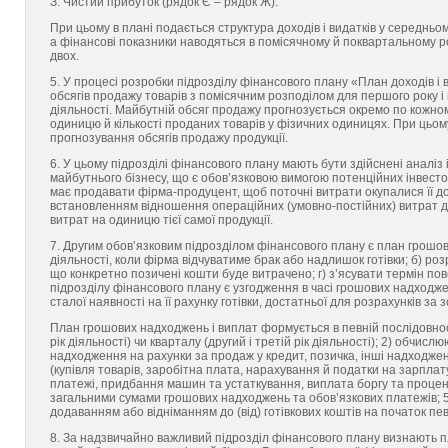
З. Чистий прибуток (рядок Є – рядок Ж).
При цьому в плані подається структура доходів і видатків у середньом
а фінансові показники наводяться в помісячному й поквартальному роз
двох.
5. У процесі розробки підрозділу фінансового плану «План доходів і
обсягів продажу товарів з помісячним розподілом для першого року і 
діяльності. Майбутній обсяг продажу прогнозується окремо по кожному
одиницю й кількості проданих товарів у фізичних одиницях. При цьом
прогнозування обсягів продажу продукції.
6. У цьому підрозділі фінансового плану мають бути здійснені аналіз 
майбутнього бізнесу, що є обов’язковою вимогою потенційних інвесторі
має продавати фірма-продуцент, щоб поточні витрати окупалися її д
встановленням відношення операційних (умовно-постійних) витрат до 
витрат на одиницю тієї самої продукції.
7. Другим обов’язковим підрозділом фінансового плану є план грошов
діяльності, коли фірма відчуватиме брак або надлишок готівки; б) роз
що конкретно позичені кошти буде витрачено; г) з’ясувати термін п
підрозділу фінансового плану є узгодження в часі грошових надходже
сталої наявності на її рахунку готівки, достатньої для розрахунків за
План грошових надходжень і виплат формується в певній послідовност
рік діяльності) чи кварталу (другий і третій рік діяльності); 2) обчи
надходження на рахунки за продаж у кредит, позичка, інші надходженн
(купівля товарів, заробітна плата, нарахування й податки на зарплату
платежі, придбання машин та устаткування, виплата боргу та проценті
загальними сумами грошових надходжень та обов’язкових платежів; 5)
додаванням або відніманням до (від) готівкових коштів на початок певн
8. За надзвичайно важливий підрозділ фінансового плану визнають п