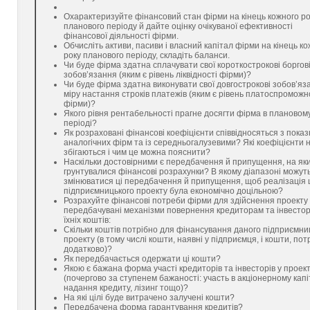
Охарактеризуйте фінансовий стан фірми на кінець кожного ро
планового періоду й дайте оцінку очікуваної ефективності
фінансової діяльності фірми.
Обчисліть активи, пасиви і власний капітал фірми на кінець к
року планового періоду, складіть баланси.
Чи буде фірма здатна сплачувати свої короткострокові боргов
зобов’язання (яким є рівень ліквідності фірми)?
Чи буде фірма здатна виконувати свої довгострокові зобов’яз
міру настання строків платежів (яким є рівень платоспроможн
фірми)?
Якого рівня рентабельності прагне досягти фірма в плановом
періоді?
Як розраховані фінансові коефіцієнти співвідносяться з пока
аналогічних фірм та із середньогалузевими? Які коефіцієнти 
збігаються і чим це можна пояснити?
Наскільки достовірними є передбачення й припущення, на як
грунтувалися фінансові розрахунки? В якому діапазоні можут
змінюватися ці передбачення й припущення, щоб реалізація 
підприємницького проекту була економічно доцільною?
Розрахуйте фінансові потреби фірми для здійснення проекту
передбачувані механізми повернення кредиторам та інвесто
їхніх коштів:
Скільки коштів потрібно для фінансування даного підприємни
проекту (в тому числі кошти, наявні у підприємця, і кошти, пот
додатково)?
Як передбачається одержати ці кошти?
Якою є бажана форма участі кредиторів та інвесторів у проект
(почергово за ступенем бажаності: участь в акціонерному капі
надання кредиту, лізинг тощо)?
На які цілі буде витрачено залучені кошти?
Передбачена форма гарантування кредитів?