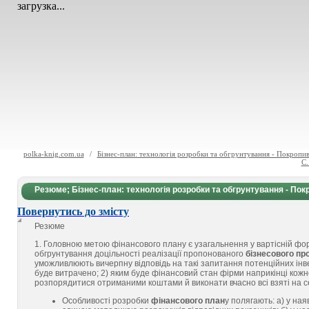
загрузка...
polka-knig.com.ua
/
Бізнес-план: технологія розробки та обгрунтування - Покропив
С.
Резюме; Бізнес-план: технологія розробки та обгрунтування - Покр
Повернутись до змісту
Резюме
1. Головною метою фінансового плану є узагальнення у вартісній форм
обгрунтування доцільності реалізації пропонованого
бізнесового пр
уможливлюють вичерпну відповідь на такі запитання потенційних інвес
буде витрачено; 2) яким буде фінансовий стан фірми наприкінці кож
розпорядитися отриманими коштами й виконати вчасно всі взяті на с
Особливості розробки
фінансового план
у полягають: а) у на