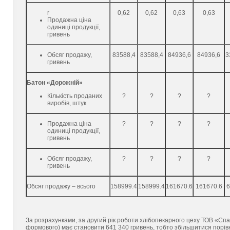
r
0,62
0,62
0,63
0,63
Продажна ціна
одиниці продукції,
гривень
Обсяг продажу,
83588,4
83588,4
84936,6
84936,6
3
гривень
Батон «Дорожній»
Кількість проданих
?
?
?
?
виробів, штук
Продажна ціна
?
?
?
?
одиниці продукції,
гривень
Обсяг продажу,
?
?
?
?
гривень
Обсяг продажу – всього
158999.4
158999.4
161670.6
161670.6
6
За розрахунками, за другий рік роботи хлібопекарного цеху ТОВ «Спар
формового) має становити 641 340 гривень, тобто збільшитися порівн