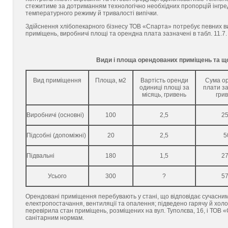
стежитиме за дотриманням технологічно необхідних пропорцій інгреді
температурного режиму й тривалості випічки.
Здійснення хлібопекарного бізнесу ТОВ «Спарта» потребує певних 
приміщень, виробничі площі та орендна плата зазначені в табл. 11.7.
Види і площа орендованих приміщень та щ
Вид приміщення
Площа, м2
Вартість оренди
Сума о
одиниці площі за
плати за
місяць, гривень
гри
Виробничі (основні)
100
2,5
2
Підсобні (допоміжні)
20
2,5
5
Підвальні
180
1,5
2
Усього
300
?
5
Орендовані приміщення перебувають у стані, що відповідає сучасним
електропостачання, вентиляції та опалення; підведено гарячу й хол
перевірила стан приміщень, розміщених на вул. Туполєва, 16, і ТОВ «
санітарним нормам.