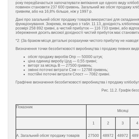
року передбачається започаткувати випікання ще одного виду хлібоб
повинен становити 237 600 гривень. Загальний же обсяг продажу хл
гривням, або на 16,8% більше, ніж у 1997 р.
Дані про загальний обсяг продажу товарів використані для складання 
функціонування. Зокрема, як видно з табл. 11.13, дохідність хлібопека
розмірі 258 892 гривні, а чистий прибуток — 116 733 гривні, або відпо
збереження досить високої дохідності чистий прибуток має становити: 
*2: {За браком місця детальні розрахунки чистого прибутку не наводя
Визначення точки беззбитковості виробництва і продажу певних видів 
обсяг продажу виробів Опр — 50000 штук;
ціна одиниці виробу Цод — 0,55 гривні;
виторг за місяць В — 27500 гривень;
змінні поточні витрати Сзм — 12788 гривень;
постійні поточні витрати Спост — 7082 гривні.
Графічне визначення беззбитковості виробництва і продажу хлібобул
Рис. 11.2. Графік бе
Показник
Місяці
1
2
3
4
А. Загальний обсяг продажу товарів
27500
48972
48972
489