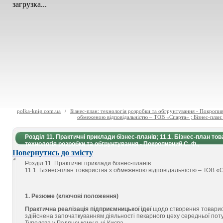
загрузка...
polka-knig.com.ua
/
Бізнес-план: технологія розробки та обгрунтування - Покропив
обмеженою відповідальністю – ТОВ «Спарта» ; Бізнес-план:
Розділ 11. Практичні приклади бізнес-планів; 11.1. Бізнес-план т
технологія розробки та обгрунтування - Покропивний С. Ф.,
Повернутись до змісту
Розділ 11. Практичні приклади бізнес-планів
11.1. Бізнес-план товариства з обмеженою відповідальністю – ТОВ 
1. Резюме (ключові положення)
Практична реалізація підприємницької ідеї
щодо створення товарис
здійснена започаткуванням діяльності пекарного цеху середньої пот