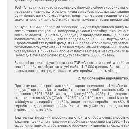
Туполєва у Радянському р-ні Києва.
ТОВ «Спарта» є заново створюваною фірмою у сфері виробництва х
переважно Радянського району Києва в якісному продукті харчування
білий формовий і хліб український, попит на які в цьому районі не з
вважати перспективною. У майбутньому можливі оптовий продаж хліба
Конкурентними перевагами пропонованих для внутрішнього ринку в
використання спеціальної паперової упаковки і постійну наявність у
важливо додати, що нові види продукції є продуктами підвищеної якос
компонентів. На виробництво та продаж виробів ТОВ «Спарта» отрим
Сформований
статутний фонд
ТОВ «Спарта» є основним джерелом вл
технологічного устаткування та необхідної кількості сировини. Оскіль
устаткування. Прийнятний процент плати за кредит має становити н
Необхідна сума грошового кредиту становить 30000 гривень.
За перші два тижні функціонування ТОВ «Спарта» має вийти на безз
чистий прибуток очікується в сумі майже 117 000 гривень. За такого р
разом з платою за кредит становитиме приблизно п’ять місяців.
2. Хлібопекарне виробництво,
Протягом останніх років для хлібопекарної промисловості України ст
продукції, що є наслідком глибокої кризової ситуації в національній е
порівняно з 6701 і 7348 тис. т відповідно у 1990 і 1985 р. Це означає
скоротилося на 48,3% [(7348 – 3796/7348) ? 100], а за останні 6 рокі
хлібобулочних виробів — на 52%, кондитерських виробів — на 45%. Л
виробів продано менше на 22%. Разом з тим у Києві за період, що ан
а збільшилось на 3,6%.
Таке велике зниження виробництва хліба та хлібобулочних виробів 
закупівлі пшениці та спаданням виробництва борошна (за 1991 – 1996
скорочення випуску діабетичних хлібобулочних виробів за браком таки