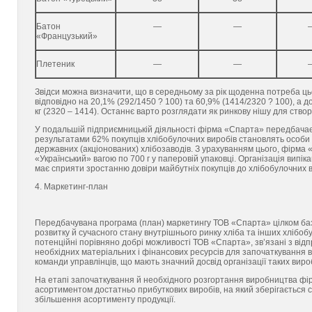
Батон
—
—
«Французький»
Плетеник
—
—
Звідси можна визначити, що в середньому за рік щоденна потреба цьо
відповідно на 20,1% (292/1450 ? 100) та 60,9% (1414/2320 ? 100), а д
кг (2320 – 1414). Останнє варто розглядати як ринкову нішу для ств
У подальшій підприємницькій діяльності фірма «Спарта» передбачає 
результатами 62% покупців хлібобулочних виробів становлять особи с
державних (акціонованих) хлібозаводів. З урахуванням цього, фірма
«Український» вагою по 700 г у паперовій упаковці. Організація випі
має сприяти зростанню довіри майбутніх покупців до хлібобулочних 
4. Маркетинг-план
Передбачувана програма (план) маркетингу ТОВ «Спарта» цілком базу
розвитку й сучасного стану внутрішнього ринку хліба та інших хлібо
потенційні порівняно добрі можливості ТОВ «Спарта», зв’язані з відп
необхідних матеріальних і фінансових ресурсів для започаткування ви
команди управлінців, що мають значний досвід організації таких виро
На етапі започаткування й необхідного розгортання виробництва фі
асортиментом достатньо прибуткових виробів, на який зберігається с
збільшення асортименту продукції.