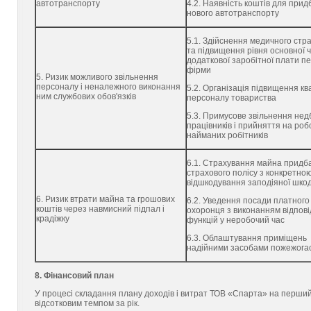
автотранспорту
4.2. Наявність коштів для при
нового автотранспорту
5.1. Здійснення медичного стр
та підвищення рівня основної 
додаткової заробітної плати п
фірми
5. Ризик можливого звільнення
персоналу і неналежного виконання
5.2. Організація підвищення ква
ним службових обов'язків
персоналу товариства
5.3. Примусове звільнення не
працівників і прийняття на роб
найманих робітників
6.1. Страхування майна прид
страхового полісу з конкретно
відшкодування заподіяної шко
6. Ризик втрати майна та грошових
6.2. Уведення посади платного
коштів через навмисний підпал і
охоронця з виконанням відпов
крадіжку
функцій у неробочий час
6.3. Облаштування приміщень
надійними засобами пожежога
8. Фінансовий план
У процесі складання плану доходів і витрат ТОВ «Спарта» на перший 
відсотковим темпом за рік.