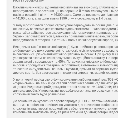
Росії та Узбекистану.
Важливим чинником, що негативно впливає на економіку хлібопекарно
необгрунтоване зростання цін на борошно й готові хлібобулочні вироб
разів, а роздрібні ціни — у 46300 разів. Саме це призвело до підвище
у 44100 разів, а за один тільки 1996 р. — у середньому в 1,4 раза.
У галузі розпочався процес структурної перебудови виробництва. Як
основному великими державними підприємствами — хлібозаводами й х
масштабах здійснюється акціонування різногалузевих підприємств, у т
України започатковується діяльність приватних мініпекарень, хлібоп
передумовою їх створення є стійкий попит на хлібобулочні вироби, я
Виходячи з такої економічної ситуації, було прийнято рішення про з
хлібопекарного цеху середньої потужності, місіє ю котрого є задов
високоякісних і різноманітних хлібобулочних виробах. При цьому ТОВ 
ураховувати окремі важливі результати ситуаційного аналізу. По-пер
завантажені в середньому на 45%. По-друге, на київських хлібопекар
виробів, спрощується товарний асортимент; в обмеженій кількості ви
та батони «Студентські», ванильні бублики, гірчичні та вершкові суха
другого сортів, без застосування молочної сироватки, модифікованог
У початковий період свого функціонування хлібопекарний цех ТОВ «С
«Український», на який існує сталий попит населення Радянського ра
ліцензію Радянської райдержадміністрації Києва за № 248072 від 15 
для цих виробів. У перспективі передбачається значно розширити а
споживачів також буде розширено.
До основних конкурентних переваг продукції ТОВ «Спарта» належать
система; спеціальна оригінальна упаковка для тривалішого збереженн
споживачів властивості продукції, які забезпечуються використанням 
компонентів, включаючи воду та різні вітамінні добавки; помірні відп