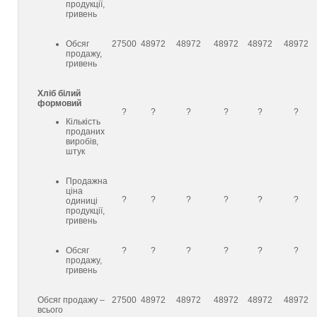
продукції,
гривень
Обсяг
27500
48972
48972
48972
48972
48972
продажу,
гривень
Хліб білий
формовий
?
?
?
?
?
?
Кількість
проданих
виробів,
штук
Продажна
ціна
?
?
?
?
?
?
одиниці
продукції,
гривень
Обсяг
?
?
?
?
?
?
продажу,
гривень
Обсяг продажу –
27500
48972
48972
48972
48972
48972
всього