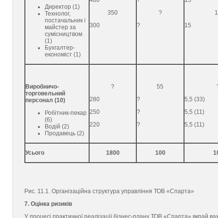
400
?
15
Директор (1)
350
?
1
Технолог,
постачальник і
300
?
15
майстер за
сумісництвом
(1)
Бухгалтер-
економіст (1)
Виробничо-
?
55
торговельний
280
?
5,5 (33)
персонал (10)
250
?
5,5 (11)
Робітник-пекар
(6)
220
?
5,5 (11)
Водій (2)
Продавець (2)
Усього
1800
100
1
Рис. 11.1. Організаційна структура управління ТОВ «Спарта»
7. Оцінка ризиків
У процесі практичної реалізації бізнес-плану ТОВ «Спарта» вкрай ва