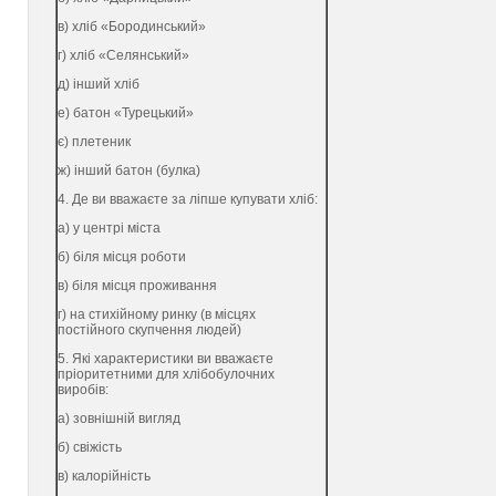
в) хліб «Бородинський»
г) хліб «Селянський»
д) інший хліб
е) батон «Турецький»
є) плетеник
ж) інший батон (булка)
4. Де ви вважаєте за ліпше купувати хліб:
а) у центрі міста
б) біля місця роботи
в) біля місця проживання
г) на стихійному ринку (в місцях
постійного скупчення людей)
5. Які характеристики ви вважаєте
пріоритетними для хлібобулочних
виробів:
а) зовнішній вигляд
б) свіжість
в) калорійність