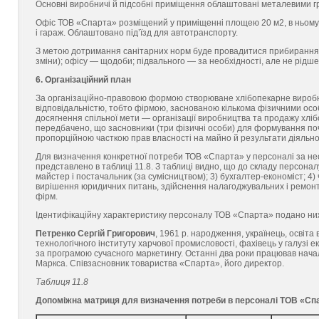
Основні виробничі й підсобні приміщення облаштовані металевими гра
Офіс ТОВ «Спарта» розміщений у приміщенні площею 20 м2, в ньому д
і гараж. Облаштовано під’їзд для автотранспорту.
З метою дотримання санітарних норм буде провадитися прибирання п
зміни); офісу — щодоби; підвального — за необхідності, але не рідш
6. Організаційний план
За організаційно-правовою формою створюване хлібопекарне вироб
відповідальністю, тобто фірмою, заснованою кількома фізичними осо
досягнення спільної мети — організації виробництва та продажу хл
передбачено, що засновники (три фізичні особи) для формування поч
пропорційною часткою прав власності на майно й результати діяльно
Для визначення конкретної потреби ТОВ «Спарта» у персоналі за нео
представлено в таблиці 11.8. З таблиці видно, що до складу персонал
майстер і постачальник (за сумісництвом); 3) бухгалтер-економіст; 4) 
вирішення юридичних питань, здійснення налагоджувальних і ремонтн
фірм.
Ідентифікаційну характеристику персоналу ТОВ «Спарта» подано ни
Петренко Сергій Григорович
, 1961 р. народження, українець, освіта
технологічного інституту харчової промисловості, фахівець у галузі 
за програмою сучасного маркетингу. Останні два роки працював началь
Маркса. Співзасновник товариства «Спарта», його директор.
Таблиця 11.8
Допоміжна матриця для визначення потреби в персоналі ТОВ «Сп