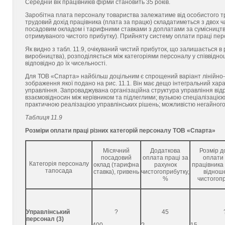
Середній вік працівників фірми становить 35 років.
Заробітна плата персоналу товариства залежатиме від особистого тр
трудовий дохід працівника (плата за працю) складатиметься з двох ча
посадовим окладом і тарифними ставками з доплатами за сумісництво)
отримуваного чистого прибутку). Прийняту систему оплати праці пер
Як видно з табл. 11.9, очікуваний чистий прибуток, що залишається 
виробництва), розподіляється між категоріями персоналу у співвіднош
відповідно до їх чисельності.
Для ТОВ «Спарта» найбільш доцільним є спрощений варіант лінійно-ф
зображення якої подано на рис. 11.1. Він має дещо інтегральний хара
управління. Запроваджувана організаційна структура управління від
взаємовідносин між керівником та підлеглими; вузькою спеціалізаціє
практичною реалізацією управлінських рішень; можливістю негайног
Таблиця 11.9
Розміри оплати праці різних категорій персоналу ТОВ «Спарта»
Місячний
Додаткова
Розмір д
посадовий
оплата праці за
оплати 
Категорія персоналу
оклад (тарифна
рахунок
працівника 
тапосада
ставка), гривень
чистогоприбутку,
віднош
%
чистогопр
Управлінський
?
45
персонал (3)