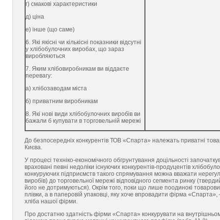
г) смакові характеристики
д) ціна
е) інше (що саме)
6. Які якісні чи кількісні показники відсутні
у хлібобулочних виробах, що зараз
виробляються
7. Яким хлібовиробникам ви віддаєте
перевагу:
а) хлібозаводам міста
б) приватним виробникам
8. Які нові види хлібобулочних виробів ви
бажали б купувати в торговельній мережі
До безпосередніх конкурентів ТОВ «Спарта» належать приватні товар
Києва.
У процесі техніко-економічного обгрунтування доцільності започатку
враховані певні недоліки існуючих конкурентів-продуцентів хлібобул
конкуруючих підприємств такого спрямування можна вважати нерегуляр
виробів) до торговельної мережі відповідного сегмента ринку (твердий
його не дотримуються). Окрім того, поки що лише поодинокі товаровир
плівки, а в паперовій упаковці, яку хоче впровадити фірма «Спарта»
хліба нашої фірми.
Про достатню здатність фірми «Спарта» конкурувати на внутрішньому