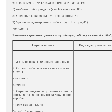
6) хлібокомбінат № 12 (бульв. Ромена Роллана, 16);
7) комбінат хлібопродуктів (вул. Межигірська, 83);
8) дослідний хлібозавод (вул. Ежена Потьє, 4);
9) булочно-кондитерський комбінат (вул. Косіора, 41).
Таблиця 11.1
Запитання для анкетування покупців щодо обсягу та якості хлібобу
Перелік питань
Відповідь(пряма чи ум
1. З кількох осіб складається ваша сім’я
2. Скільки хліба споживає ваша сім’я за
добу, кг:
а) чорного
б) білого
3. Середні щоденні асортимент і кількість
споживаних вашою сім’єю хлібобулочних
виробів:
а) хліб «Український»
б) хліб «Дарницький»