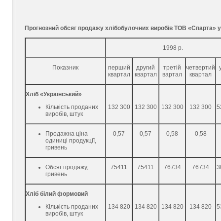
Прогнозний обсяг продажу хлібобулочних виробів ТОВ «Спарта» у 
1998 р.
Показник
перший
другий
третій
четвертий
квартал
квартал
вартал
квартал
Хліб «Український»
Кількість проданих
132 300
132 300
132 300
132 300
5
виробів, штук
Продажна ціна
0,57
0,57
0,58
0,58
одиниці продукції,
гривень
Обсяг продажу,
75411
75411
76734
76734
3
гривень
Хліб білий формовий
Кількість проданих
134 820
134 820
134 820
134 820
5
виробів, штук