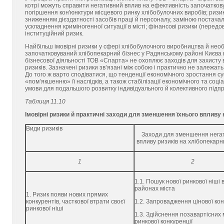
котрі можуть справити негативний вплив на ефективність започатков
погіршення кон'юнктури місцевого ринку хлібобулочних виробів; ризик
зниженням дієздатності засобів праці й персоналу, заміною постачал
ускладнення криміногенної ситуації в місті; фінансові ризики (перед
інституційний ризик.
Найбільш імовірні ризики у сфері хлібобулочного виробництва й необхі
започатковуваний хлібопекарний бізнес у Радянському районі Києва н
бізнесової діяльності ТОВ «Спарта» не охоплює заходів для захисту 
ризиків. Зазначені ризики зв’язані між собою і практично не залежать
До того ж варто сподіватися, що тенденції економічного зростання с
«пом’якшенню» її наслідків, а також стабілізації економічного та соц
умови для подальшого розвитку індивідуального й колективного підпр
Таблиця 11.10
Імовірні ризики й практичні заходи для зменшення їхнього впливу
Види ризиків
Заходи для зменшення нега
впливу ризиків на хлібопекарн
1
2
1.1. Пошук нової ринкової ніші 
районах міста
1. Ризик появи нових прямих
конкурентів, часткової втрати своєї
1.2. Запровадження цінової кон
ринкової ніші
1.3. Здійснення позавартісних 
ринкової конкуренції