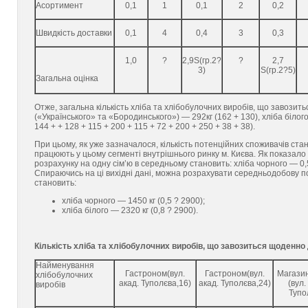
Асортимент
0,1
1
0,1
2
0,2
Швидкість доставки
0,1
4
0,4
3
0,3
1,0
?
2,9S(гр.2?
?
2,7
3)
S(гр.2?5)
Загальна оцінка
Отже, загальна кількість хліба та хлібобулочних виробів, що завозит
(«Українського» та «Бородинського») — 292кг (162 + 130), хліба біло
144 + + 128 + 115 + 200 + 115 + 72 + 200 + 250 + 38 + 38).
При цьому, як уже зазначалося, кількість потенційних споживачів ст
працюють у цьому сегменті внутрішнього ринку м. Києва. Як показало
розрахунку на одну сім’ю в середньому становить: хліба чорного — 0,5 
Спираючись на ці вихідні дані, можна розрахувати середньодобову по
становить:
хліба чорного — 1450 кг (0,5 ? 2900);
хліба білого — 2320 кг (0,8 ? 2900).
Кількість хліба та хлібобулочних виробів, що завозиться щоденно 
Найменування
Гастроном(вул.
Гастроном(вул.
Магазин
хлібобулочних
акад. Туполєва,16)
акад. Туполєва,24)
(вул.
виробів
Тупо