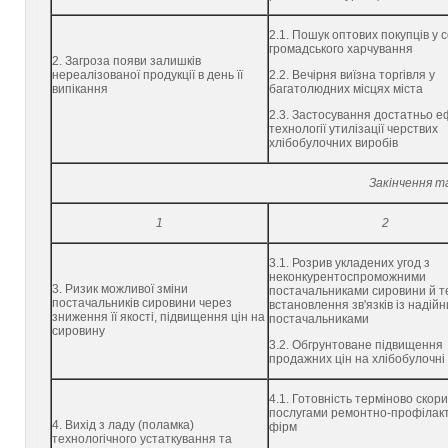
2.1. Пошук оптових покупців у 
громадського харчування
2. Загроза появи залишків
нереалізованої продукції в день її
2.2. Вечірня виїзна торгівля у
випікання
багатолюдних місцях міста
2.3. Застосування достатньо е
технології утилізації черствих
хлібобулочних виробів
Зак
інчення т
1
2
3.1. Розрив укладених угод з
неконкурентоспроможними
3. Ризик можливої зміни
постачальниками сировини й т
постачальників сировини через
встановлення зв'язків із надій
зниження її якості, підвищення цін на
постачальниками
сировину
3.2. Обгрунтоване підвищення
продажних цін на хлібобулочні
4.1. Готовність терміново скор
послугами ремонтно-профілак
4. Вихід з ладу (поламка)
фірм
технологічного устаткування та