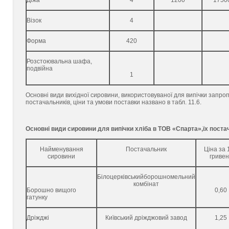
Діжа
4
1200
1750
Візок
4
Форма
420
Розстоювальна шафа,
подвійна
1
Основні види вихідної сировини, використовуваної для випічки запро
постачальників, ціни та умови поставки названо в табл. 11.6.
Основні види сировини для випічки хліба в ТОВ «Спарта»,їх поста
Найменування
Постачальник
Ціна за 1
сировини
гривен
Білоцерківськийборошномельний
комбінат
Борошно вищого
0,60
гатунку
Дріжджі
Київський дріжджовий завод
1,25