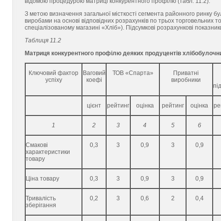
відомою процедурою матриці конкурентного профілю (табл. 11.2).
З метою визначення загальної місткості сегмента районного ринку б
виробами на основі відповідних розрахунків по трьох торговельних то
спеціалізованому магазині «Хліб»). Підсумкові розрахункові показники
Таблиця 11.2
Матриця конкурентного профілю деяких продуцентів хлібобулочни
Ключовий фактор
Ваговий
ТОВ «Спарта»
Приватні
успіху
коефі
виробники
пі
цієнт
рейтинг
оцінка
рейтинг
оцінка
ре
1
2
3
4
5
6
Смакові
0,3
3
0,9
3
0,9
характеристики
товару
Ціна товару
0,3
3
0,9
3
0,9
Тривалість
0,2
3
0,6
2
0,4
зберігання