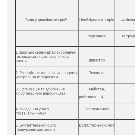
Види управлінських робіт
Необхідна категорія
Фахівець
р
персоналу
за труд
1.Загальне керівництво виробничо-
господарською діяльністю това­
Директор
риства
2. Розробка технологічних процесів і
Технолог
контроль за їх перебігом
3. Організація та здійснення
Майстер,
хлібопекарного виробництва
робітники — 4
4. Укладання угод з
Постачальник
постачальниками
5. Бухгалтерський облік і
Бухгалтер-економіст
планування діяльності