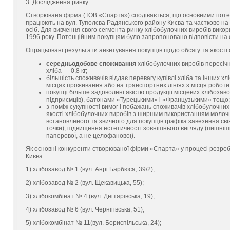
3. Дослідження ринку
Створювана фірма (ТОВ «Спарта») сподівається, що основними потенц
працюють на вул. Туполєва Радянського району Києва та частково на 
осіб. Для вивчення свого сегмента ринку хлібобулочних виробів вико
1996 року. Потенційним покупцям було запропоновано відповісти на с
Опрацьовані результати анкетування покупців щодо обсягу та якості 
середньодобове споживання
хлібобулочних виробів пересічно
хліба — 0,8 кг;
більшість споживачів віддає перевагу купівлі хліба та інших х
місцях проживання або на транспортних лініях з місця роботи
покупці більше задоволені якістю продукції місцевих хлібозаво
підприємців), батонами «Турецькими» і «Французькими» тощо;
з-поміж сукупності вимог і побажань споживачів хлібобулочни
якості хлібобулочних виробів з ширшим використанням молочно
встановленого та звичного для покупців графіка завезення сві
точки); підвищення естетичності зовнішнього вигляду (пишні
паперової, а не целофанової).
Як основні конкуренти створюваної фірми «Спарта» у процесі розроб
Києва:
1) хлібозавод № 1 (вул. Анрі Барбюса, 39/2);
2) хлібозавод № 2 (вул. Щекавицька, 55);
3) хлібокомбінат № 4 (вул. Дегтярівська, 19);
4) хлібозавод № 6 (вул. Чернігівська, 51);
5) хлібокомбінат № 11(вул. Бориспільська, 24);