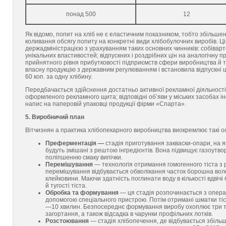
понад 500
12
Як відомо, попит на хліб не є еластичним показником, тобто збільше
коливання обсягу попиту на конкретні види хлібобулочних виробів. Ц
держадміністрацією з урахуванням таких основних чинників: собіварто
унікальних властивостей; відпускних і роздрібних цін на аналогічну 
прийнятного рівня прибутковості підприємств сфери виробництва й т
власну продукцію з державним регулюванням і встановила відпускні ці
60 коп. за одну хлібину.
Передбачається здійснення достатньо активної рекламної діяльності
оформленого рекламного щита; відповідні об’яви у міських засобах ін
напис на паперовій упаковці продукції фірми «Спарта».
5. Виробничий план
Вітчизнян а практика хлібопекарного виробництва виокремлює такі осн
Преферментація —
стадія приготування закваски-опари, на я
будуть змішані з рештою інгредієнтів. Вона підвищує газоутво
поліпшенню смаку випічки.
Перемішування
— технологія отримання гомогенного тіста з рі
перемішування відбувається обволікання часток борошна вол
клейковини. Маючи здатність поглинати воду в кількості вдвіч
й тугості тіста.
Обробка та формування
— ця стадія розпочинається з операц
допомогою спеціального пристрою. Потім отримані шматки ті
—10 хвилин. Безпосереднє формування виробу охоплює три тех
загортання, а також відсадка в чарунки профільних лотків.
Розстоювання
— стадія хлібопечення, де відбувається збільш