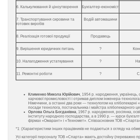
6. Калькулювання й ціноутворення
Бухгалтер-економіст
7. Транспортування сировини та
Водій автомашини
гото­вих виробів
8. Реалізація готової продукції
Продавець
9. Вирішення юридичних питань
?
Кон
10. Налагодження устаткування
?
На
11. Ремонтні роботи
?
С
Клименко Микола Юрійович
, 1954 р. народження, українець, 
харчової промисловості і отримав диплом інженера-технолога
Німеччини, а останні два роки — технологом на хлібопекарні 
посади технолога, постачальника і майстра хлібопекарного це
Орлова Ольга Богданівна
, 1967 р. народження, росіянка, ос
інституту народного господарства, а в 1990 р. — курси бухгалт
фірмах «Омарант» і «Техномет». Співзасновник ТОВ «Спарта»
*1: {Характеристики інших працівників не подаються з огляду на обм
Усі категорії персоналу ТОВ «Спарта» мають достойну (переважно проф