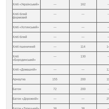
Хліб «Український»
—
162
Хліб білий
—
—
формовий
Хліб «Хотинський»
—
—
Хліб білий
—
—
Хліб пшеничний
—
114
1
Хліб
—
130
«Бородинський»
Хліб «Домашній»
—
—
1
Арнаутка
155
200
1
Батон
72
200
Батон «Дорожній»
—
—
2
Батон «Турецький»
38
38