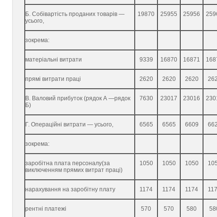
Б. Собівартість проданих товарів —
19870
25955
25956
259
усього,
зокрема:
матеріальні витрати
9339
16870
16871
168
прямі витрати праці
2620
2620
2620
26
В. Валовий прибуток (рядок А —рядок
7630
23017
23016
230
Б)
Г. Операційні витрати — усього,
6565
6565
6609
66
зокрема:
заробітна плата персоналу(за
1050
1050
1050
10
виключенням прямих витрат праці)
нарахування на заробітну плату
1174
1174
1174
11
рентні платежі
570
570
580
58