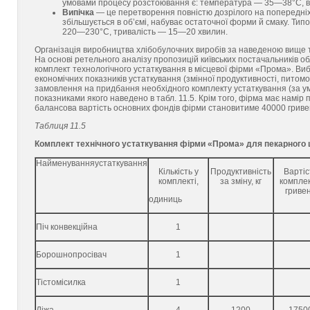
умовами процесу розстоювання є: температура — 35—38°С, ві
Випічка
— це перетворення повністю дозрілого на попередніх ст
збільшується в об’ємі, набуває остаточної форми й смаку. Тип
220—230°С, тривалість — 15—20 хвилин.
Організація виробництва хлібобулочних виробів за наведеною вище 
На основі ретельного аналізу пропозицій київських постачальників 
комплект технологічного устаткування в місцевої фірми «Прома». Виб
економічних показників устаткування (змінної продуктивності, питом
замовлення на придбання необхідного комплекту устаткування (за у
показниками якого наведено в табл. 11.5. Крім того, фірма має намір
балансова вартість основних фондів фірми становитиме 40000 гриве
Таблиця 11.5
Комплект технічного устаткування фірми «Прома» для пекарного
Найменуванняустаткування
Кількість у
Продуктивність
Вартіс
комплекті,
за зміну, кг
комплек
гриве
одиниць
Піч конвекційна
1
Борошнопросівач
1
Тістомісилка
1