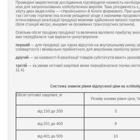
Проведені маркетингові дослідження підтвердили наявність необхідн
ніші для запропонованих хлібобулочних виробів. Така узгодженість
збуту двох видів хліба — «Українського» й білого формового. При цьо
так і оптову торгівлю (на основі укладеної угоди з окремими продово
інтенсифікації реалізації продукції можливе здійснення виїзної торгі
(біля станцій метро, кінцевих чи проміжних транспортних зупинок).
Оскільки обсяг продажу продукції та величина валового прибутку знач
має передбачати такі варіанти ціноутворення:
перший
— для продукції, що зараз відсутня на внутрішньому ринку, 
собівартості) і мінімально прийнятного для виробника прибутку (рент
другий
— за наявності й реалізації товарів-субститутів мають урахов
третій
— за умови оптової закупівлі може передбачатися гнучка систе
11.4).
Система знижок рівня відпускної ціни на хлібоб
Обсяг оптової закупівлі, кг
Розмір знижки рівня ціни, 
від 150 до 200
5
від 201 до 400
8
від 401 до 500
10