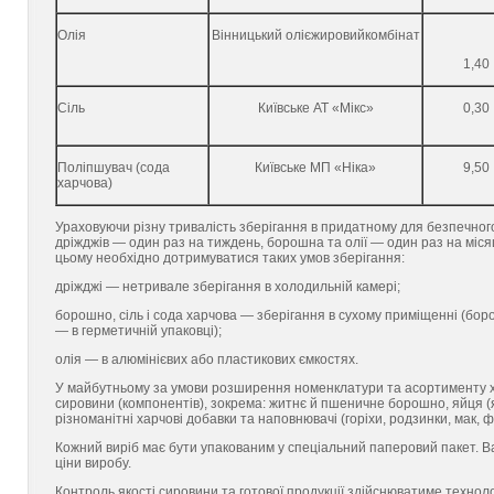
Олія
Вінницький олієжировийкомбінат
1,40
Сіль
Київське АТ «Мікс»
0,30
Поліпшувач (сода
Київське МП «Ніка»
9,50
харчова)
Ураховуючи різну тривалість зберігання в придатному для безпечног
дріжджів — один раз на тиждень, борошна та олії — один раз на місяц
цьому необхідно дотримуватися таких умов зберігання:
дріжджі — нетривале зберігання в холодильній камері;
борошно, сіль і сода харчова — зберігання в сухому приміщенні (бор
— в герметичній упаковці);
олія — в алюмінієвих або пластикових ємкостях.
У майбутньому за умови розширення номенклатури та асортименту хл
сировини (компонентів), зокрема: житнє й пшеничне борошно, яйця (я
різноманітні харчові добавки та наповнювачі (горіхи, родзинки, мак,
Кожний виріб має бути упакованим у спеціальний паперовий пакет. Ва
ціни виробу.
Контроль якості сировини та готової продукції здійснюватиме техноло