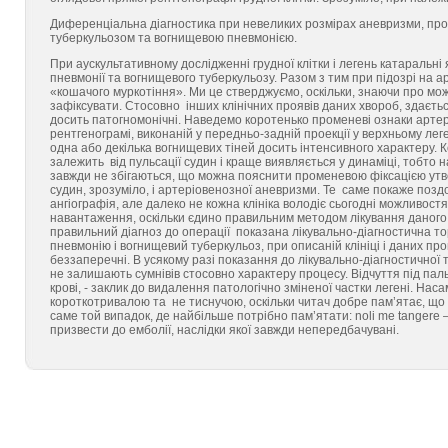
Диференціальна діагностика при невеликих розмірах аневризми, про
туберкульозом та вогнищевою пневмонією.
При аускультативному дослідженні грудної клітки і легень катаральні
пневмонії та вогнищевого туберкульозу. Разом з тим при підозрі на
«кошачого муркотіння». Ми це стверджуємо, оскільки, знаючи про мож
зафіксувати. Стосовно інших клінічних проявів даних хвороб, здаєть
досить патогномонічні. Наведемо коротенько променеві ознаки артер
рентгенограмі, виконаній у передньо-задній проекції у верхньому ле
одна або декілька вогнищевих тіней досить інтенсивного характеру. 
залежить від пульсації судин і краще виявляється у динаміці, тобто н
завжди не збігаються, що можна пояснити променевою фіксацією утворе
судин, зрозуміло, і артеріовенозної аневризми. Те саме покаже позд
ангіографія, але далеко не кожна клініка володіє сьогодні можливост
навантаження, оскільки єдино правильним методом лікування даного
правильний діагноз до операції показана лікувально-діагностична то
пневмонію і вогнищевий туберкульоз, при описаній клініці і даних п
беззаперечні. В усякому разі показання до лікувально-діагностичної тор
не залишають сумнівів стосовно характеру процесу. Відчуття під п
крові, - заклик до видалення патологічно зміненої частки легені. На
короткотривалою та не тиснучою, оскільки читач добре пам’ятає, що
саме той випадок, де найбільше потрібно пам’ятати: noli me tangere
призвести до емболії, наслідки якої завжди непередбачувані.