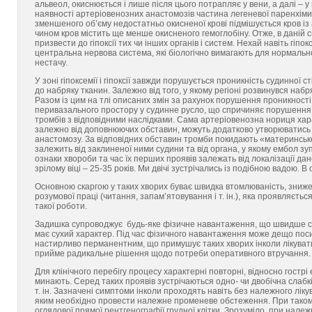
альвеол, окиснюється і лише після цього потрапляє у вени, а далі – у
наявності артеріовенозних анастомозів частина легеневої паренхіми 
зменшеного об’єму недостатньо окисненої крові підмішується кров із
чином кров містить ще менше окисненого гемоглобіну. Отже, в даній си
призвести до гіпоксії тих чи інших органів і систем. Нехай навіть гіпо
центральна нервова система, які біологічно вимагають для нормально
нестачу.
У зоні гіпоксемії і гіпоксії завжди порушується проникність судинної с
до набряку тканин. Залежно від того, у якому регіоні розвинувся набр
Разом із цим на тлі описаних змін за рахунок порушення проникност
перивазального простору у судинне русло, що спричиняє порушення 
тромбів з відповідними наслідками. Сама артеріовенозна нориця хара
залежно від доповнюючих обставин, можуть додатково утворюватись р
анастомозу. За відповідних обставин тромби покидають «материнськ
залежить від заклиненої ними судини та від органа, у якому ембол зупини
ознаки хвороби та час їх перших проявів залежать від локалізації да
зрілому віці – 25-35 років. Ми двічі зустрічались із подібною вадою. В 
Основною скаргою у таких хворих буває швидка втомлюваність, зниже
розумової праці (читання, запам’ятовування і т. ін.), яка проявляєть
такої роботи.
Задишка супроводжує будь-яке фізичне навантаження, що швидше сві
має сухий характер. Під час фізичного навантаження може дещо поси
настирливо перманентним, що примушує таких хворих інколи лікуватис
прийме радикальне рішення щодо потреби оперативного втручання.
Для клінічного перебігу процесу характерні повторні, відносно гостр
минають. Серед таких проявів зустрічаються одно- чи двобічна слабкі
т. ін. Зазначені симптоми інколи проходять навіть без належного лікува
яким необхідно провести належне променеве обстеження. При такому
оглядової прямої рентгенографії грудної клітки. Зрозуміло, при нале