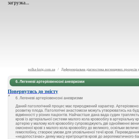
загрузка...
polka-knig.com.ua
/
Диференціальна діагностика вогнищевих процесів у
6. Легеневі артеріовенозні аневризми
Повернутись до змісту
6. Легеневі артеріовенозні аневризми
Даний патологічний процес має природжений характер. Артеріовеноз
розвитку плода. Патологічні анастомози можуть утворюватись на будь-я
відмінності у різних пацієнтів. Найчастіше дана вада судин трапляєт
крові із артеріальної системи малого кола кровообігу в артеріальну к
артерію у малому колі кровообігу супроводжують дві однойменні вени
окисненої крові з малого кола кровообігу до великого, оскільки вели
гемоглобіну, створює умови для уповільненої течії крові. Переведенн
«недопостачає» деяку масу еритроцитів крові до аерогематичного бар’