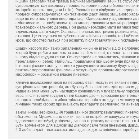
іншими авторами така травма викликає механічний забій та струс лег
супроводжуються виходом у перицелюлярний простір біологічно актив
калікреїн, простагландини і т. ін.). Разом із цим відбувається перер
процеси супроводжуються конгестивною (застійною) змішаного хара
веде до його поступової гіпергідратації. Одноразово у відповідних ді
амінокислоти – є вибірковим травним середовищем для мікрофлори, я
трахеобронхіального дерева. При цьому необхідно мати на увазі пер
«дочекалась свого часу». Ось вона і починає нестримно розвиватись,
атипово. Це стосується як суб'єктивних клінічних проявів, так і об'є
крові, що спостерігається при розвитку післятравматичних ускладнен
Скарги хворого при таких запаленнях «ніби не втекли від фізіологічн
хворий буде робити наголос на загальній млявості, кволості та на по
іншому відділі грудної клітки. Ось тут треба не помилитись, пішовш
переламаних» ребер. Найбільш правильним при цьому буде пряма огл
інтерстиціальних змін у легенях з урахуванням анамнезу будуть свід
рентгеноморфологічні феномени можуть бути проявом мікроателектазів
мікрофлори – розвитком власне пневмонії.
Клінічні дослідження крові на першому етапі можуть не виявити змін з 
зустрічається еритропенія, яка буває у більшості випадків проявом 
Рідше анемія може бути наслідком крововиливу у плевральну порожнин
версії після травми грудної клітки бажане дво –, триразове рентгеноло
випадках необхідна антибактеріальна терапія з огляду на можливу п
лікуванні таких хворих призначають препарати реологічної та антиагр
Таким чином, верифікаційя травматичної (післятравматичної) пневмон
обстеження. Мусимо наголосити, що «не потрібно» вишукувати якусь 
здавлення в автобусі, у підземці, чи навіть різкому повороті тіла і т
бути аргументом для відмови від діагнозу саме такої пневмонії. Шв
2-3 доби, а далі – все залежатиме від знахідок та клінічного перебігу