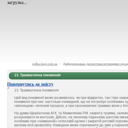
загрузка...
polka-knig.com.ua
/
Диференціальна діагностика вогнищевих проце
13. Травматична пневмонія
Повернутись до змісту
13. Травматична пневмонія
Цей вид пневмонії може розвиватись як при відкритих, так і при закри
пневмонії при них настільки очевидний, що не потребує особливих зу
«вогнищеві» легеневі процеси, а при проникаючих травмах вони у біл
На думку Щербатенка М.К. та Мамиляева Р.М. закрита травма, залежно в
розцінювати як контузію. Дійсно, на легеневу паренхіму раптово меха
особливо при «замкненій» голосовій щілині і закритій ротовій порожн
малому колі кровообігу. Наведене може спричинити до змін у паренхім