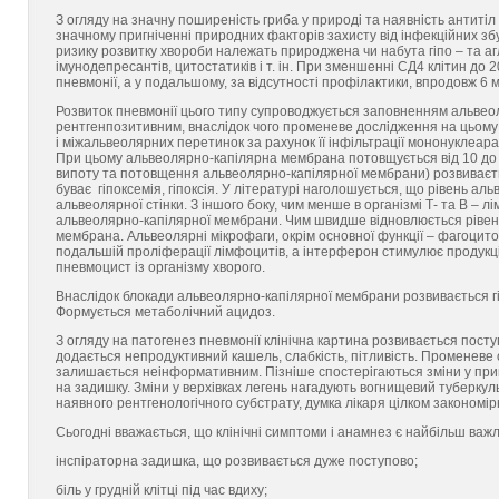
З огляду на значну поширеність гриба у природі та наявність антиті
значному пригніченні природних факторів захисту від інфекційних зб
ризику розвитку хвороби належать природжена чи набута гіпо – та аг
імунодепресантів, цитостатиків і т. ін. При зменшенні СД4 клітин до
пневмонії, а у подальшому, за відсутності профілактики, впродовж 6 
Розвиток пневмонії цього типу супроводжується заповненням альвеол
рентгенпозитивним, внаслідок чого променеве дослідження на цьому
і міжальвеолярних перетинок за рахунок її інфільтрації мононуклеар
При цьому альвеолярно-капілярна мембрана потовщується від 10 до 2
випоту та потовщення альвеолярно-капілярної мембрани) розвиваєтьс
буває гіпоксемія, гіпоксія. У літературі наголошується, що рівень а
альвеолярної стінки. З іншого боку, чим менше в організмі Т- та В –
альвеолярно-капілярної мембрани. Чим швидше відновлюється рівень
мембрана. Альвеолярні мікрофаги, окрім основної функції – фагоцито
подальшій проліферації лімфоцитів, а інтерферон стимулює продукці
пневмоцист із організму хворого.
Внаслідок блокади альвеолярно-капілярної мембрани розвивається гі
Формується метаболічний ацидоз.
З огляду на патогенез пневмонії клінічна картина розвивається пос
додається непродуктивний кашель, слабкість, пітливість. Променеве
залишається неінформативним. Пізніше спостерігаються зміни у прик
на задишку. Зміни у верхівках легень нагадують вогнищевий туберкул
наявного рентгенологічного субстрату, думка лікаря цілком закономір
Сьогодні вважається, що клінічні симптоми і анамнез є найбільш важ
інспіраторна задишка, що розвивається дуже поступово;
біль у грудній клітці під час вдиху;