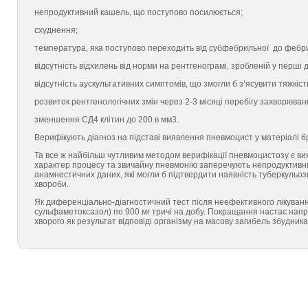
непродуктивний кашель, що поступово посилюється;
схуднення;
температура, яка поступово переходить від субфебрильної до фебри
відсутність відхилень від норми на рентгенограмі, зробленій у перші 
відсутність аускультативних симптомів, що змогли б з’ясувити тяжкіст
розвиток рентгенологічних змін через 2-3 місяці перебігу захворюван
зменшення СД4 клітин до 200 в мм3.
Верифікують діагноз на підставі виявлення пневмоцист у матеріалі 
Та все ж найбільш чутливим методом верифікації пневмоцистозу є в
характер процесу та звичайну пневмонію заперечують непродуктивний
анамнестичних даних, які могли б підтвердити наявність туберкульозно
хвороби.
Як диференціально-діагностичний тест після неефективного лікуванн
сульфаметоксазол) по 900 мг тричі на добу. Покращання настає напри
хворого як результат відповіді організму на масову загибель збудни