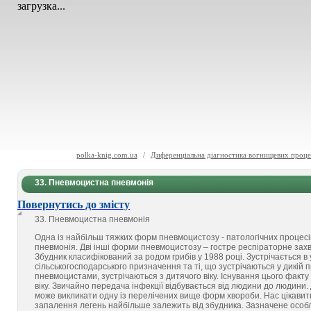
загрузка...
polka-knig.com.ua
/
Диференціальна діагностика вогнищевих процес
33. Пневмоцистна пневмонія
Повернутись до змісту
33. Пневмоцистна пневмонія
Одна із найбільш тяжких форм пневмоцистозу - патологічних процес
пневмонія. Дві інші форми пневмоцистозу – гостре респіраторне за
Збудник класифікований за родом грибів у 1988 році. Зустрічається в 
сільськогосподарського призначення та ті, що зустрічаються у дикій п
пневмоцистами, зустрічаються з дитячого віку. Існування цього факт
віку. Звичайно передача інфекції відбувається від людини до людини.
може викликати одну із перелічених вище форм хвороби. Нас цікавит
запалення легень найбільше залежить від збудника. Зазначене особл