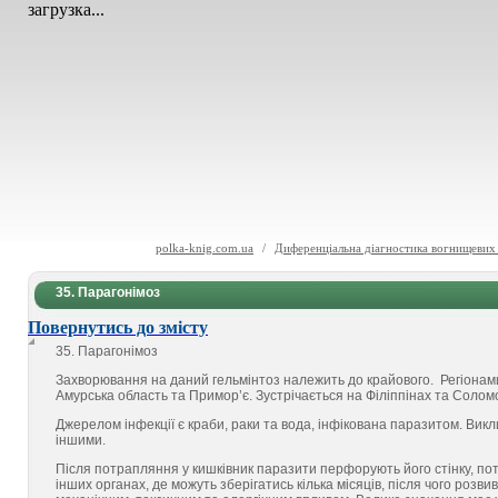
загрузка...
polka-knig.com.ua
/
Диференціальна діагностика вогнищевих 
35. Парагонімоз
Повернутись до змісту
35. Парагонімоз
Захворювання на даний гельмінтоз належить до крайового. Регіонами
Амурська область та Примор’є. Зустрічається на Філіппінах та Соло
Джерелом інфекції є краби, раки та вода, інфікована паразитом. Вик
іншими.
Після потрапляння у кишківник паразити перфорують його стінку, поті
інших органах, де можуть зберігатись кілька місяців, після чого роз