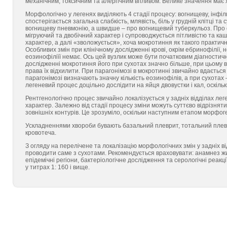
механічним, токсичним та алергічним впливом. Велике значення має х
Морфологічно у легенях виділяють 4 стадії процесу: вогнищеву, інфіль
спостерігається загальна слабкість, млявість, біль у грудній клітц
вогнищеву пневмонію, а швидше – про вогнищевий туберкульоз. Про о
мігруючий та двобічний характер і супроводжується пітливістю та к
характер, а далі «зволожується», хоча мокротиння як такого практич
Особливих змін при клінічному дослідженні крові, окрім ебринофілії, н
еозинофіліїї немає. Ось цей вузлик може бути початковим діагностич
дослідженні мокротиння його при сухотах значно більше, при цьому ви
права їх відхилити. При парагонімозі в мокротинні звичайно вдається
парагонімозі визначають значну кількість еозинофілів, а при сухотах
легеневий процес доцільно дослідити на яйця двовустки і кал, оскіл
Рентгенологічно процес звичайно локалізується у задніх відділах лег
характер. Залежно від стадії процесу зміни можуть суттєво відрізнят
зовнішніх контурів. Це зрозуміло, оскільки наступним етапом морфог
Ускладненнями хвороби бувають базальний плеврит, тотальний плевр
кровотеча.
З огляду на перелічене та локалізацію морфологічних змін у задніх 
проводити саме з сухотами. Рекомендується враховувати: анамнез жи
епідемічні регіони, бактеріологічне дослідження та серологічні реак
у титрах 1: 160 і вище.