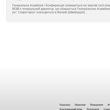
Генеральна Асамблея і Конференція скликаються на чергові сесії ко
ВОІВ є генеральний дирек­тор, що обирається Генеральною Асамблеє
ро". Секретаріат знаходиться в Женеві (Швейцарія).
Економіка
Маркетинг
Менеджмент
Фі
Бухгалтерський облік
Політологія
Страх