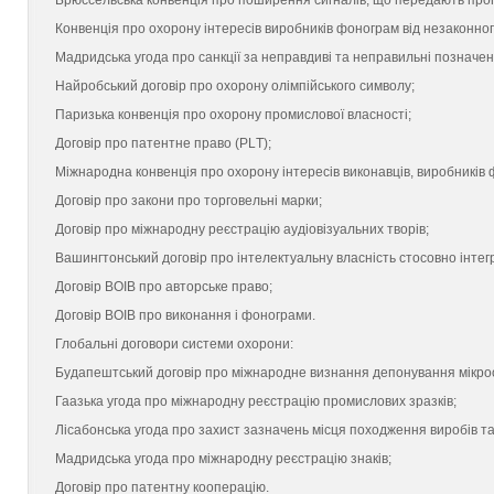
Брюссельська конвенція про поширення сигналів, що передають прог
Конвенція про охорону інтересів виробників фонограм від незаконног
Мадридська угода про санкції за неправдиві та неправильні позначен
Найробський договір про охорону олімпійсь­кого символу;
Паризька конвенція про охорону промисло­вої власності;
Договір про патентне право (РLТ);
Міжнародна конвенція про охорону інтересів виконавців, виробників ф
Договір про закони про торговельні марки;
Договір про міжнародну реєстрацію аудіові­зуальних творів;
Вашингтонський договір про інтелектуальну власність стосовно інтег
Договір ВОІВ про авторське право;
Договір ВОІВ про виконання і фонограми.
Глобальні договори системи охорони:
Будапештський договір про міжнародне ви­знання депонування мікро
Гаазька угода про міжнародну реєстрацію промислових зразків;
Лісабонська угода про захист зазначень міс­ця походження виробів та 
Мадридська угода про міжнародну реєстра­цію знаків;
Договір про патентну кооперацію.