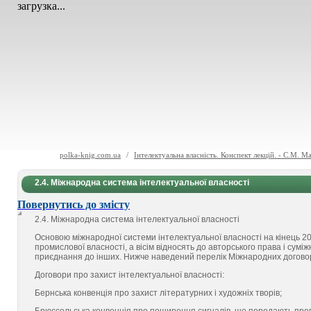
загрузка...
polka-knig.com.ua
/
Інтелектуальна власність. Конспект лекцій. - С.М. 
2.4. Міжнародна система інтелектуальної власності
Повернутись до змісту
2
.4. Міжнародна система інтелектуальної власності
Основою міжнародної системи інтелектуальної вла­сності на кінець 20
промислової власності, а вісім від­носять до авторського права і сум
приєднання до інших. Нижче наведений перелік Міжнарод­них договор
Договори про захист інтелектуальної власності:
Бернська конвенція про захист літературних і художніх творів;