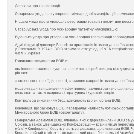
Договори про класифікації:
Локарнська угода про утворення міжнарод­ної класифікації промислови
Ніццька угода про міжнародну реєстрацію товарів і послуг для реєстра
Страсбурзька угода про міжнародну патент­ну класифікацію;
Віденська угода про утворення міжнародної класифікації зображувал
Адмініструє ці договори Всесвітня організація інтелектуальної власн
у Стокгольмі. У 1974 р. ВОІВ отримала статус однієї з 16 спеціалізов
числі й Україна.
Головними завданнями ВОІВ є:
поліпшення взаєморозуміння і розвиток співробіт­ництва між державами 
рівності;
заохочення творчої діяльності, сприяння охороні ін­телектуальної влас
модернізація та підвищення ефективності адмініст­ративної діяльнос
власності, а також охорона літературних і художніх творів.
Контроль за виконанням Угод здійснюють керівні органи ВОІВ.
Конвенція, що засновує ВОІВ, передбачає наявність чотирьох органів:
Міжнародного бюро ВОІВ (секре­таріату).
Генеральна Асамблея ВОІВ, членами якої є держави-члени ВОІВ за умо
Союзів, а також Швей­царської Конфедерації — країни місця перебува
мблеї у Конференції беруть участь усі держави, що є чле­нами ВОІВ. Ч
Координаційний комітет — це ви­конавчий орган Генеральної Асамблеї 