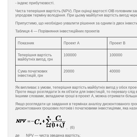
- індекс прибутковості.
Чиста теперішня вартість (NPV). При оцінці вартості ОІВ головним з
упродовж терміну володіння. При цьому майбутня вартість вигод чере
Припустимо, що необхідно ухвалити рішення за одним із двох інвестиц
Таблиця 4 — Порівняння інвестиційних проектів
Показник
Проект А
Проект В
Теперішня вартість
100000
100000
майбутніх вигод, грн
Сума початкових
20000
40000
інвестицій, грн
Як випливає з умови, теперішня вартість майбутніх вигод у обох прое
Проте якщо розглядати їх як об'єкти для інвестицій, то перевагу слід 
Іншими словами, вкладаючи гроші в проект А, можна отримати більший
Якщо розглядати це завдання в термінах аналізу дисконтованого грош
дисконтованих грошових потоків і початковими інвестиціями, яка наз
, (6)
де NРV — чиста зведена вартість;