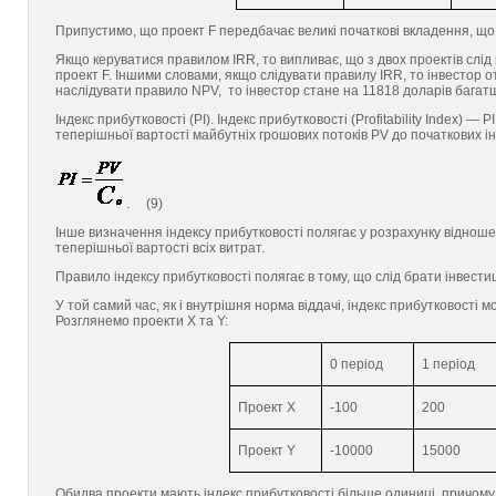
Припустимо, що проект F передбачає великі початкові вкладення, що
Якщо керуватися правилом IRR, то випливає, що з двох проектів слід
проект F. Іншими словами, якщо слідувати правилу IRR, то інвестор 
наслідувати правило NPV, то інвестор стане на 11818 доларів багат
Індекс прибутковості (РI). Індекс прибутковості (Pгоfitability Index) — Р
теперішньої вартості майбутніх грошових потоків PV до початкових ін
. (9)
Інше визначення індексу прибутковості полягає у розрахунку віднош
теперішньої вартості всіх витрат.
Правило індексу прибутковості полягає в тому, що слід брати інвестиц
У той самий час, як і внутрішня норма віддачі, індекс прибутковості 
Розглянемо проекти X та Y:
0 період
1 період
Проект X
-100
200
Проект Y
-10000
15000
Обидва проекти мають індекс прибутковості більше одиниці, причому 