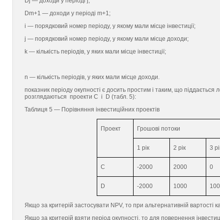
Dj — доходи у періоді j;
Dm+1 — доходи у періоді m+1;
i — порядковий номер періоду, у якому мали місце інвестиції;
j — порядковий номер періоду, у якому мали місце доходи;
k — кількість періодів, у яких мали місце інвестиції;
n — кількість періодів, у яких мали місце доходи.
показник періоду окупності є досить простим і таким, що піддається 
розглядаються проекти С і D (табл. 5):
Таблиця 5 — Порівняння інвестиційних проектів
Проект
Грошові потоки
1 рік
2 рік
3 рі
C
-2000
2000
0
D
-2000
1000
100
Якщо за критерій застосувати NPV, то при альтернативній вартості 
Якщо за критерій взяти період окупності, то для повернення інвестиц