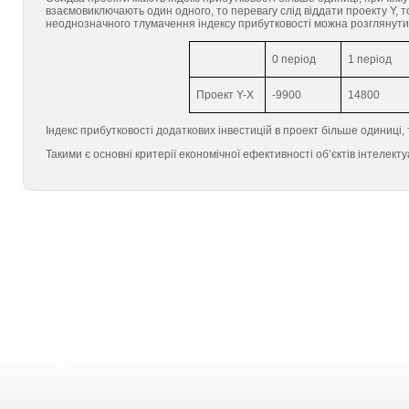
взаємовиключають один одного, то перевагу слід віддати проекту Y,
неоднозначного тлумачення індексу прибутковості можна розглянути і
0 період
1 період
Проект Y-X
-9900
14800
Індекс прибутковості додаткових інвестицій в проект більше одиниці,
Такими є основні критерії економічної ефективності об’єктів інтелект