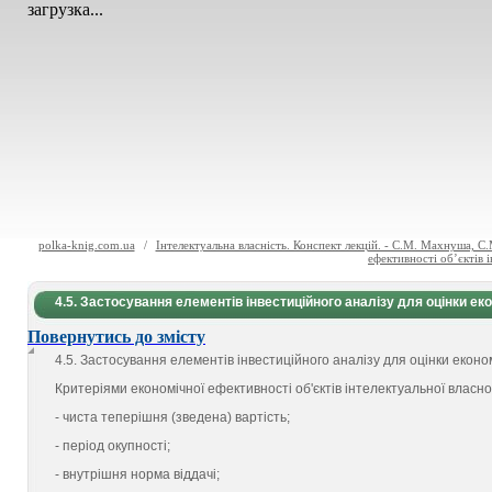
загрузка...
polka-knig.com.ua
/
Інтелектуальна власність. Конспект лекцій. - С.М. Махнуша, С
ефективності об’єктів 
4.5. Застосування елементів інвестиційного аналізу для оцінки ек
Повернутись до змісту
4.5
.
Застосування елементів інвестиційного аналізу для оцінки економ
Критеріями економічної ефективності об'єктів інтелектуальної власнос
- чиста теперішня (зведена) вартість;
- період окупності;
- внутрішня норма віддачі;