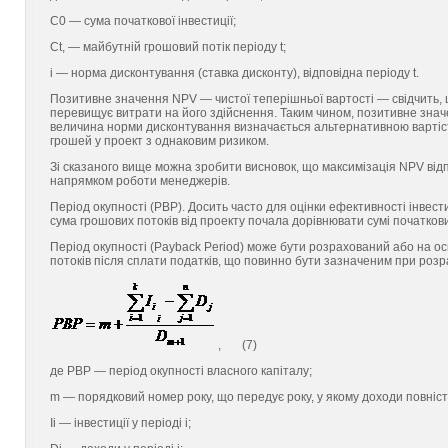
С0 — сума початкової інвестиції;
Ct, — майбутній грошовий потік періоду t;
i — норма дисконтування (ставка дисконту), відповідна періоду t.
Позитивне значення NРV — чистої теперішньої вартості — свідчить, 
перевищує витрати на його здійснення. Таким чином, позитивне знач
величина норми дисконтування визначається альтернативною вартістю 
грошей у проект з однаковим ризиком.
Зі сказаного вище можна зробити висновок, що максимізація NPV відп
напрямком роботи менеджерів.
Період окупності (РВР). Досить часто для оцінки ефективності інвест
сума грошових потоків від проекту почала дорівнювати сумі початкови
Період окупності (Рayback Period) може бути розрахований або на осн
потоків після сплати податків, що повинно бути зазначеним при розр
, (7)
де РВР — період окупності власного капіталу;
m — порядковий номер року, що передує року, у якому доходи повністю
Ii — інвестиції у періоді і;