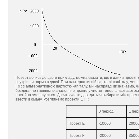
Повертаючись до цього прикладу, можна сказати, що в даний проект д
внутрішня норма віддачі. При альтернативній вартості капіталу, мен
IRR з альтернативною вартістю капіталу, ми насправді визначаємо, 
бездоганно і повністю аналогічне правилу чистої теперішньої варто
постійно зменшується. Досить часто доводиться вибирати між проект
ввести в оману. Розглянемо проекти Е і F:
0 період
1 пер
Проект Е
-10000
2000
Проект F
-20000
3500