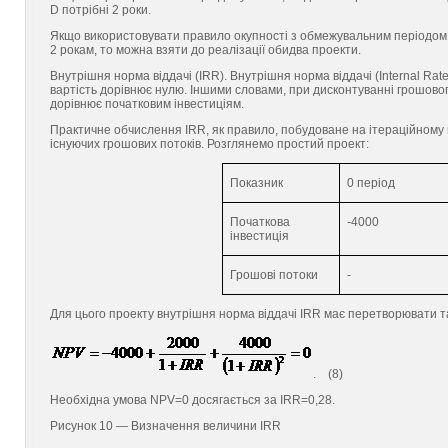
D потрібні 2 роки.
Якщо використовувати правило окупності з обмежувальним періодом о
2 рокам, то можна взяти до реалізації обидва проекти.
Внутрішня норма віддачі (IRR). Внутрішня норма віддачі (Internal Ra
вартість дорівнює нулю. Іншими словами, при дисконтуванні грошово
дорівнює початковим інвестиціям.
Практичне обчислення IRR, як правило, побудоване на ітераційному п
існуючих грошових потоків. Розглянемо простий проект:
Показник
0 період
Початкова
-4000
інвестиція
Грошові потоки
-
Для цього проекту внутрішня норма віддачі IRR має перетворювати т
. (8)
Необхідна умова NPV=0 досягається за IRR=0,28.
Рисунок 10 — Визначення величини IRR