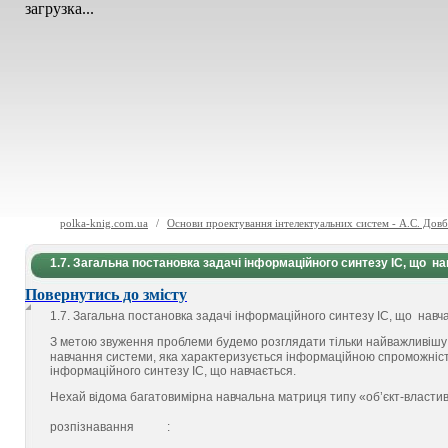
загрузка...
polka-knig.com.ua
/
Основи проектування інтелектуальних систем - А.С. Дов
1.7. Загальна постановка задачі інформаційного синтезу ІС, що н
Повернутись до змісту
1.7. Загальна постановка задачі інформаційного синтезу ІС, що навч
З метою звуження проблеми будемо розглядати тільки найважливішу 
навчання системи, яка характеризується інформаційною спроможністю
інформаційного синтезу ІС, що навчається.
Нехай відома багатовимірна навчальна матриця типу «об’єкт-властив
розпізнавання
: