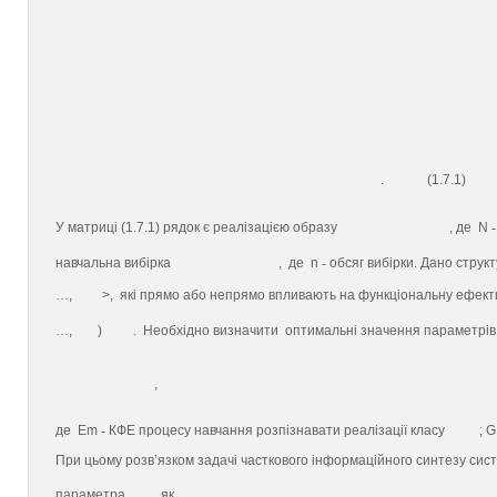
. (1.7.1)
У матриці (1.7.1) рядок є реалізацією образу
, де N
-
навчальна вибірка
, де n
-
обсяг вибірки. Дано стру
…,
>, які прямо або непрямо впливають на функціональну ефекти
…,
)
. Необхідно визначити оптимальні значення параметрі
,
де Еm
-
КФЕ процесу навчання розпізнавати реалізації класу
; G
При цьому розв’язком задачі часткового інформаційного синтезу си
параметра
як