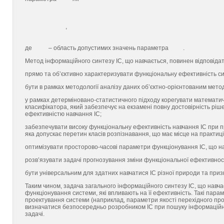
,
де
– область допустимих значень параметра
.
Метод інформаційного синтезу ІС, що навчається, повинен відповіда
прямо та об’єктивно характеризувати функціональну ефективність с
бути в рамках методології аналізу даних об’єктно-орієнтованим мет
у рамках детерміновано-статистичного підходу корегувати математич
класифікатора, який забезпечує на екзамені повну достовірність рі
ефективністю навчання ІС;
забезпечувати високу функціональну ефективність навчання ІС при прийн
яка допускає перетин класів розпізнавання, що має місце на практиці
оптимізувати просторово-часові параметри функціонування ІС, що н
розв’язувати задачі прогнозування зміни функціональної ефективності
бути універсальним для здатних навчатися ІС різної природи та при
Таким чином, задача загального інформаційного синтезу ІС, що навчає
функціонування системи, які впливають на її ефективність. Такі пар
проектування системи (наприклад, параметри якості перехідного проце
визначатися безпосередньо розробником ІС при пошуку інформаційн
задачі.