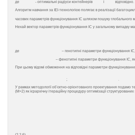
де
-
оптимальні радіуси контейнерів
і
відповідно.
Алгоритм навчання за ІЕІ-технологією полягає в реалізації багатоцик
часових параметрів функціонування ІС шляхом пошуку глобального
Нехай вектор параметрів функціонування ІС у загальному випадку має
де
– генотипні параметри функціонування ІС,
– фенотипні параметри функціонування ІС, я
При цьому відомі обмеження на відповідні параметри функціонуванн
;
.
У рамках методології об’єктно-орієнтованого проектування подамо те
(М>2) як ієрархічну ітераційну процедуру оптимізації структурованих
(2.2.6)