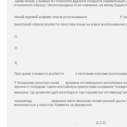
Таким чином, у рамках ІЕІ-технології вдалося поєднати нормалізацію 
еталонного образу, і безпосередньо етап навчання, на якому будуют
Нехай відомий алфавіт класів розпізнавання
. У з
реалізацій образу розбиття простору ознак на класи розпізнавання
1)
2)
3)
При цьому елементи розбиття
є нечіткими класами розпізнава
У бінарному просторі ознак
формою оптимального контейнера клас
зручності побудови такого контейнера припустимо існування “псевдог
вершини. Це дозволяє далі розглядати такі параметри оптимізації к
наприклад,
, вершина якого визначає геометричний центр
визначається у просторі Хеммінга за формулою
, (2.2.2)