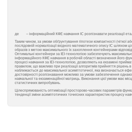
де
– інформаційний КФЕ навчання ІС розпізнавати реалізації ет
Таким чином, за умови обґрунтування гіпотези компактності (чіткої аб
послідовній нормалізації вхідного математичного опису ІС шляхом ц
образів з метою максимального їх захоплення контейнерами відповідн
Оптимальні контейнери за ІЕІ-технологією забезпечують максимальну 
інформаційного КФЕ навчання в робочій області визначення його фун
процесі навчання за ІЕІ-технологією, дозволяють на екзамені прий
правилом, що важливо при реалізації алгоритмів прийняття рішень в
наближається до максимальної асимптотичної, яка визначається ефе
достовірності розпізнавання можливо за умови забезпечення однакови
навчальної та екзаменаційної матриць. Виконання цієї умови має міс
статистичних випробувань.
Цілеспрямованість оптимізації просторово-часових параметрів функц
тенденції зміни асимптотичних точнісних характеристик процесу нав