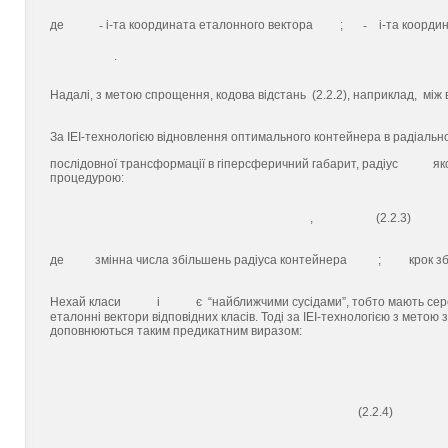
де
-
i-та координата еталонного вектора
;
-
i-та координ
.
Надалі, з метою спрощення, кодова відстань (2.2.2), наприклад, мі
За ІЕІ-технологією відновлення оптимального контейнера в радіальн
послідовної трансформації в гіперсферичний габарит, радіус
яко
процедурою:
, (2.2.3)
де
змінна числа збільшень радіуса контейнера
;
крок з
Нехай класи
і
є “найближчими сусідами”, тобто мають сер
еталонні вектори відповідних класів. Тоді за ІЕІ-технологією з метою
доповнюються таким предикатним виразом:
(2.2.4)