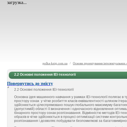
загрузка...
polka-knig.com.ua
/
Основи проектування інтелектуальних 
2.2 Основні положення ІЕІ-технології
Повернутись до змісту
2.2 Основні положення ІЕІ-технології
Основна ідея машинного навчання у рамках ІЕІ-технології полягає в 
простору ознак у чітке розбиття класів еквівалентності шляхом ітера
здійснюється цілеспрямовано пошук глобального максимуму багатоек
(допустимій) області її визначення і одночасного відновлення оптим
бінарного простору ознак розпізнавання. Відмінністю методів ІЕІ-техн
образів в чітке здійснюється в процесі оптимізації системи контроль
розпізнавання і дозволяє побудувати безпомилкові за багатовимірн