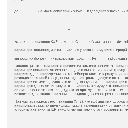
де
-
області допустимих значень відповідних генотипних 
–
усереднене значення КФЕ навчання ІС;
– область значень функц
параметра навчання, яке визначається у зовнішньому циклі ітерацій
відповідних фенотипних параметрів навчання. Тут
– інформаційн
Глибина циклів оптимізації визначається кількістю параметрів навчан
параметри навчання, які безпосередньо впливають на геометричну ф
наприклад, для гіперсферичних контейнерів класів є їх радіуси. До 
розподіл реалізацій класу (наприклад, контрольні допуски на ознаки 
параметри оптимізації словника ознак, плану навчання, параметри вп
параметрів дозволяє збільшувати значення максимуму КФЕ навчання,
екзамені. Обов’язковою процедурою алгоритму навчання за ІЕІ-технол
безпосередньо впливає на значення відповідних ознак розпізнавання,
При компараторному розпізнаванні (М=2), яке відбувається шляхом п
наприклад, в задачах ідентифікації кадрів, самонаведенні літальних
алгоритм навчання за ІЕІ-технологією має такий структурований вигл