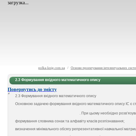
загрузка...
polka-knig.com.ua
/
Основи проектування інтелектуальних сист
2.3 Формування вхідного математичного опису
Повернутись до змісту
2.3 Формування вхідного математичного опису
Основною задачею формування вхідного математичного опису ІС є ст
. При цьому необхідно розв’язува
формування словника ознак та алфавіту класів розпізнавання;
визначення мінімального обсягу репрезентативної навчальної матриц