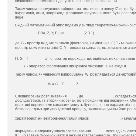
визначення нормованих допусків на ознаки розпізнавання.
Таким чином, формування вхідного математичного опису ІС потребує
інформації, яким, наприклад, у задачах керування може бути розподіл
інше.
Вхідний математичний опис подамо у вигляді теоретико-множинної с
D
В=
, Z, Y; П, Ф>, (2.3.1)
де G
-
простір вхідних сигналів (факторів), які діють на ІС; T
-
множина
простір можливих станів ІС; Y
-
множина сигналів, які знімаються з в
П: G
T
Z
-
оператор переходів, що відбиває механізм зміни с
Y
-
оператор формування вибіркової множини Y на вході ІС.
Таким чином, як універсум випробувань W розглядається декартовий 
W = G
T
Z.
Словник ознак розпізнавання
, де
, складаєтьс
досліджується, і з вторинних ознак, які є похідними від первинних. О
практиці первинними ознаками можуть бути значення параметрів, що 
безпосередньо при дослідженні процесу, включаючи умови його реалі
характеристики векторів-реалізацій класів
, навчал
Формування алфавіту класів розпізнавання
може здійснювати
ІС, що здатна функціонувати в режимі кластер-аналізу. При цьому в