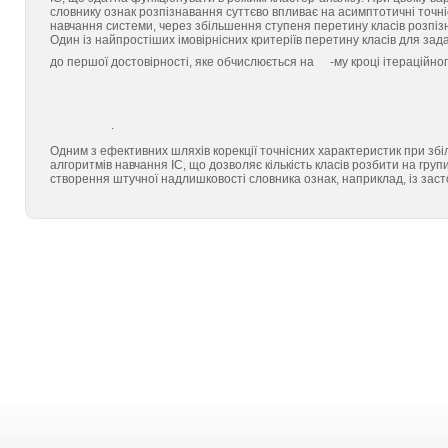
словнику ознак розпізнавання суттєво впливає на асимптотичні точн
навчання системи, через збільшення ступеня перетину класів розпізна
Один із найпростіших імовірнісних критеріїв перетину класів для за
до першої достовірності, яке обчислюється на
-му кроці ітераційно
.
Одним з ефективних шляхів корекції точнісних характеристик при збі
алгоритмів навчання ІС, що дозволяє кількість класів розбити на груп
створення штучної надлишковості словника ознак, наприклад, із зас