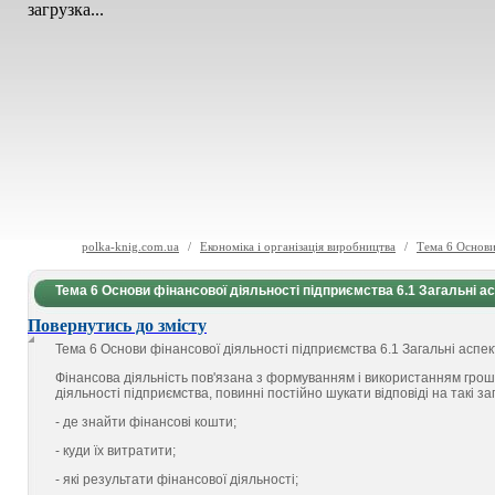
загрузка...
polka-knig.com.ua
/
Економіка і організація виробництва
/
Тема 6 Основи 
Тема 6 Основи фінансової діяльності підприємства 6.1 Загальні а
Повернутись до змісту
Тема 6 Основи фінансової діяльності підприємства
6.1 Загальні аспе
Фінансова діяльність пов'язана з формуванням і використанням грошов
діяльності підприємства, повинні постійно шукати відповіді на такі з
- де знайти фінансові кошти;
- куди їх витратити;
- які результати фінансової діяльності;