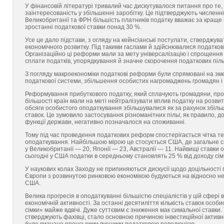
У фінансовій літературі тривалий час дискутувалося питання про те,
заінтересованість у збільшенні заробітку. Це підтверджують численн
Великобританії та ФРН більшість платників податку вважає за краще 
зростанні податкової ставки понад 30 %.
Усе це дало підстави, з огляду на кейнсіанські постулати, стверджу
економічного розвитку. Під такими гаслами й здійснювалися податков
Організаційно ці реформи мали за мету універсалізацію і спрощення
сплати податків, упорядкування й значне скорочення податкових піль
З погляду макроекономіки податкові реформи були спрямовані на зм
податкової системи, збільшення особистих нагромаджень громадян і
Реформування прибуткового податку, який сплачують громадяни, пр
більшості країн мали на меті нейтралізувати вплив податку на розви
обсяги особистого оподаткування збіль­шувалися як за рахунок збільш
ставок. Це зумовило застосування різноманітних пільг, як правило, 
функції держави, негативно позначалося на споживанні.
Тому під час проведення податкових реформ спостерігається чітка т
оподаткування. Найбільшою мірою це стосується США, де загальне ск
у Великобританії — 20, Японії — 23, Австралії — 11. Найвищі ставки 
сьогодні у США податки в середньому становлять 25 % від доходу сім’
У наукових колах Заходу не припиняються дискусії щодо доцільності 
Європи з розвинутою ринковою економікою будуються на відносно нев
США.
Велика прогресія в оподаткуванні більшістю спеціалістів у цій сфері
економічній активності. За останні десятиліття кількість ставок осо
сімки» майже вдвічі. Дуже суттєвим є зниження мак симальної ставки. Т
стверджують фахівці, стало основною причиною інвестиційної активно