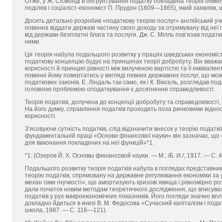
Отже, у Ж. Сісмонді в обґрунтування податку покладена теорія обм
поділяв і соціаліст-економіст П. Прудон (1809—1865), який заявляв, 
Досить детально розробив «податкову теорію послуг» англійський у
повинна віддати державі частину свого доходу за отримувану від неї
від держави безплатні блага та послуги. Дж. С. Мілль пов’язав пода
ними.
Ця теорія набула подальшого розвитку у працях шведських економістів
податкову концепцію будує на принципах теорії добробуту. Він вва
корисності й принцип рівності між вилученою вартістю та її еквівале
повинні йому повертатись у вигляді певних державних послуг, що м
податкових законів. Е. Ліндаль так само, як і К. Віксель, розглядав по
головною проблемою оподаткування є досягнення справедливості.
Теорія податків, долучена до концепції добробуту та справедливості, 
На його думку, справляння податків проходить поза ринковими відно
корисності.
З’ясовуючи сутність податків, слід відзначити внесок у теорію податкі
фундаментальній праці «Основи фінансової науки» він зазначає, що 
для виконання покладених на неї функцій»*1.
*1: {Озеров Й. Х. Основы финансовой науки. — М.: /Б. И./, 1917. — С. 4
Подальшого розвитку теорія податків набула в поглядах представни
теорію податків, спрямовану на державне регулювання економіки за 
механ ізми гнучкості», що амортизують кризові явища і рівномірно ро
дали початок новим методам теоретичного дослідження, що вписувал
податків у рух макроекономічних показників. Його погляди значно вп
докладно йдеться в книзі В. М. Федосова «Сучасний капіталізм і под
школа, 1987. — С. 116—121).