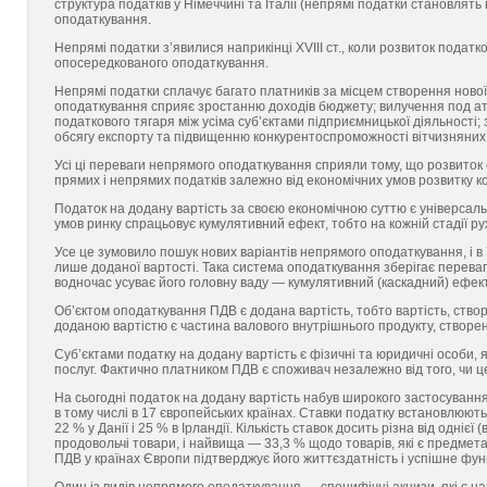
структура податків у Німеччині та Італії (непрямі податки становлять
оподаткування.
Непрямі податки з’явилися наприкінці XVIII ст., коли розвиток пода
опосередкованого оподаткування.
Непрямі податки сплачує багато платників за місцем створення нової
оподаткування сприяє зростанню доходів бюджету; вилучення под атк
податкового тягаря між усіма суб’єктами підприємницької діяльності
обсягу експорту та підвищенню конкурентоспроможності вітчизняних т
Усі ці переваги непрямого оподаткування сприяли тому, що розвито
прямих і непрямих податків залежно від економічних умов розвитку к
Податок на додану вартість за своєю економічною суттю є універсаль
умов ринку спрацьовує кумулятивний ефект, тобто на кожній стадії ру
Усе це зумовило пошук нових варіантів непрямого оподаткування, і в
лише доданої вартості. Така система оподаткування зберігає переваг
водночас усуває його головну ваду — кумулятивний (каскадний) ефект
Об’єктом оподаткування ПДВ є додана вартість, тобто вартість, ство
доданою вартістю є частина валового внутрішнього продукту, створе
Суб’єктами податку на додану вартість є фізичні та юридичні особи, я
послуг. Фактично платником ПДВ є споживач незалежно від того, чи ц
На сьогодні податок на додану вартість набув широкого застосування
в тому числі в 17 європейських країнах. Ставки податку встановлюютьс
22 % у Данії і 25 % в Ірландії. Кількість ставок досить різна від однієї
продовольчі товари, і найвища — 33,3 % щодо товарів, які є предмета
ПДВ у країнах Європи підтверджує його життєздатність і успішне фун