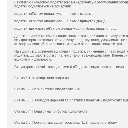
Важливою складовою податкового менеджменту є регулювання оподатк
податки поділяються на три групи:
податки, об’єктом оподаткування яких є виручка;
податки, об’єктом оподаткування яких є прибуток (дохід);
податки, що мають об’єктом оподаткування фонд оплати праці.
Для скорочення можливих податкових втрат необхідно враховувати о
всіх факторів, що впливають на базу оподаткування, уможливить не ті
штрафних санкцій, знизивши тим самим рівень податкових витрат.
На відміну від ухилення від сплати податків, уникнення сплати подат
податків, що мають бути сплачені згідно із законодавством. Корені 
економічній діяльності.
Структурно-логічні схеми до теми 6 «Податки і податкова система»
Схема 6.1. Класифікація податків
Схема 6.2. Роль системи оподаткування
Схема 6.3. Взаємодія держави та платників податків у податкових ві
Схема 6.4. Податок на прибуток підприємств
Схема 6.5. Порівняльна характеристика ПДВ і акцизного збору