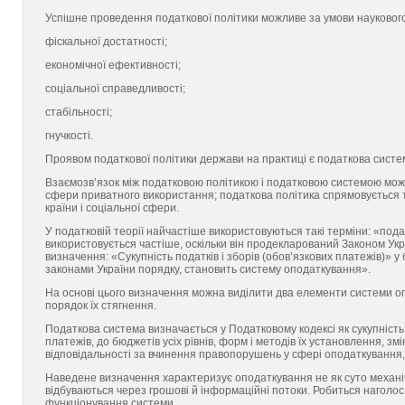
Успішне проведення податкової політики можливе за умови наукового
фіскальної достатності;
економічної ефективності;
соціальної справедливості;
стабільності;
гнучкості.
Проявом податкової політики держави на практиці є податкова систе
Взаємозв’язок між податковою політикою і податковою системою може
сфери приватного використання; податкова політика спрямовується 
країни і соціальної сфери.
У податковій теорії найчастіше використовуються такі терміни: «под
використовується частіше, оскільки він продекларований Законом Укр
визначення: «Сукупність податків і зборів (обо­в’язкових платежів)» 
законами України порядку, становить систему оподаткування».
На основі цього визначення можна виділити два елементи системи опо
порядок їх стягнення.
Податкова система визначається у Податковому кодексі як сукупність 
платежів, до бюджетів усіх рівнів, форм і методів їх установлення, з
відповідальності за вчинення правопорушень у сфері оподаткування, 
Наведене визначення характеризує оподаткування не як суто механічн
відбуваються через грошові й інформаційні потоки. Робиться наголос
функціонування системи.