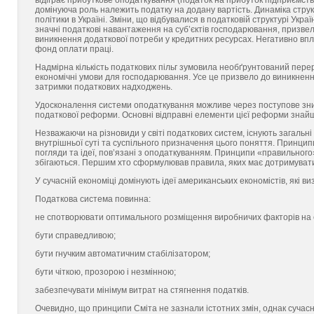
відіграє прибуткове оподаткування (податок на прибуток підприємств
домінуюча роль належить податку на додану вартість. Динаміка струк
політики в Україні. Зміни, що відбувалися в податковій структурі Ук
значні податкові навантаження на суб’єктів господарювання, призве
виникнення додаткової потреби у кредитних ресурсах. Негативно впли
фонд оплати праці.
Надмірна кількість податкових пільг зумовила необґрунтований пере
економічні умови для господарювання. Усе це призвело до виникнення
затримки податкових надходжень.
Удосконалення системи оподаткування можливе через поступове зниж
податкової реформи. Основні відправні елементи цієї реформи знайш
Незважаючи на різновиди у світі податкових систем, існують загальн
внутрішньої суті та суспільного призначення цього поняття. Принци
погляди та ідеї, пов’язані з оподаткуванням. Принципи «правильног
збігаються. Першим хто сформулював правила, яких має дотримуватис
У сучасній економіці домінують ідеї американських економістів, які 
Податкова система повинна:
не спотворювати оптимального розміщення виробничих факторів на 
бути справедливою;
бути гнучким автоматичним стабілізатором;
бути чіткою, прозорою і незмінною;
забезпечувати мінімум витрат на стягнення податків.
Очевидно, що принципи Сміта не зазнали істотних змін, однак сучасні 