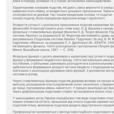
рівня в порядку, розмірах та у строки, встановлені законодавством».
Характерними ознаками податків, які дають змогу вирізнити їх серед 
еквівалентного обміну, ні конкретного цільового призначення. Також
сплачуватися як державі, так і іншим юридичним особам, то податки
ознака податку. Вона передбачає відносини влади і підлеглості.
Розкриття сутності і суспільного призначення податків неможливе без
фінансовій літературі існують різні точки зору. О. Д. Василик у своє
фіскальну і стимулювальну функції (Василик О. Д. Теорія фінансів: Пі
система України» за редакцією В. М. Федосова висловлюють думку, що
регулювальна (Податкова система України: Підручник / За ред. В. М. Фе
підручника «Фінанси» за редакцією Л. А. Дробозіної (М.: ЮНИТИ, 1999
які виконують фінанси, тобто розподільною і контрольною (Теория фин
Минск: Вышэйшая школа, 1997. — С. 299).
Фіскальна функція є досить важливою у характеристиці сутності подат
функції у формуванні бюджетного фонду, тобто матеріальних умов д
постійними, стабільними, рівномірно розподілятися в регіональному ро
здійснюється формування дохідної частини бюджету з подальшим нап
пов’язаних з реалізацією державою своїх функцій. З допомогою контр
системи в цілому.
Через стимулювальну функцію податків держава впливає на процес 
капіталу, розширюючи платоспроможний попит населення, створюючи д
до праці, підтримуючи рівень зайнятості. У процесі реалізації цієї 
через диференціацію податкових ставок і встановлення різних пільг, 
У законодавчих актах України передбачені такі види податкових пільг
певних елементів об’єкта; звільнення від сплати податків окремих осі
податкові пільги, включаючи податкові кредити (відстрочення справля
Преференції встановлюються у вигляді інвестиційного податкового кре