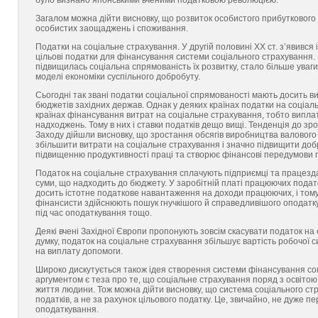
було визнано японськими вченими податковою революцією.
Загалом можна дійти висновку, що розвиток особистого прибуткового
особистих заощаджень і споживання.
Податки на соціальне страхування. У другій половині XX ст. з’я­вивс
цільові податки для фінансування системи соціального страхування.
підвищилась соціальна спрямованість їх розвитку, стало більше ува
моделі економіки суспільного добробуту.
Сьогодні так звані податки соціальної спрямованості мають досить ви
бюджетів західних держав. Однак у деяких країнах податки на соціал
країнах фінансування витрат на соціальне страхування, тобто виплат
надходжень. Тому в них і ставки податків дещо вищі. Тенденція до зр
Заходу дійшли висновку, що зростання обсягів виробництва валового 
збільшити витрати на соціальне страхування і значно підвищити доб
підвищенню продуктивності праці та створює фінансові передумови п
Податок на соціальне страхування сплачують підприємці та працезда
суми, що надходить до бюджету. У заробітній платі працюючих подат
досить істотне податкове навантаження на доходи працюючих, і тому
фінансисти здійснюють пошук гнучкішого й справедливішого оподатк
під час оподаткування тощо.
Деякі вчені Західної Європи пропонують зовсім скасувати податок на 
думку, податок на соціальне страхування збільшує вартість робочої 
на виплату допомоги.
Широко дискутується також ідея створення системи фінансування соц
аргументом є теза про те, що соціальне страхування поряд з освітою
життя людини. Тож можна дійти висновку, що система соціального ст
податків, а не за рахунок цільового податку. Це, звичайно, не дуже пе
оподаткування.