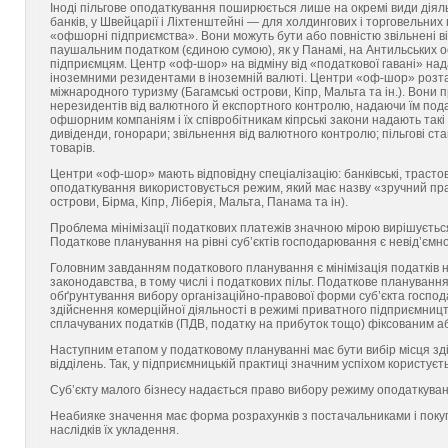
Іноді пільгове оподаткування поширюється лише на окремі види діял
банків, у Швейцарії і Ліхтенштейні — для холдингових і торговельних 
«офшорні підприємства». Вони можуть бути або повністю звільнені від
паушальним податком (єдиною сумою), як у Панамі, на Антильських ост
підприємцям. Центр «оф-шор» на відміну від «податкової гавані» нада
іноземними резидентами в іноземній валюті. Центри «оф-шор» розта
міжнародного туризму (Багамські острови, Кіпр, Мальта та ін.). Вони
нерезидентів від валютного й експортного контролю, надаючи їм пода
офшорним компаніям і їх співробітникам кіпрські закони надають такі
дивіденди, гонорари; звільнення від валютного контролю; пільгові ст
товарів.
Центри «оф-шор» мають відповідну спеціалізацію: банківські, трастов
оподаткування використовується режим, який має назву «зручний пр
острови, Бірма, Кіпр, Ліберія, Мальта, Панама та ін).
Проблема мінімізації податкових платежів значною мірою вирішуєтьс
Податкове планування на рівні суб’єктів господарювання є невід’єм
Головним завданням податкового планування є мінімізація податків
законодавства, в тому числі і податкових пільг. Податкове планування
обґрунтування вибору організаційно-право­вої форми суб’єкта господ
здійснення комерційної діяльності в режимі приватного підприємниц
сплачуваних податків (ПДВ, податку на прибуток тощо) фіксованим а
Наступним етапом у податковому плануванні має бути вибір місця здій
відділень. Так, у підприємницькій практиці значним успіхом користує
Суб’єкту малого бізнесу надається право вибору режиму оподаткува
Неабияке значення має форма розрахунків з постачальниками і покуп
наслідків їх укладення.