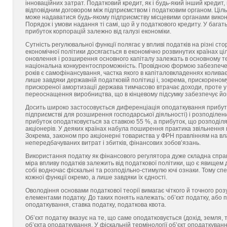
інноваційних затрат. Податковий кредит, як і будь-який інший креди
відповідним договором між підприємством і податковим органом. Цільо
може надаватися будь-якому підприємству місцевими органами викона
Порядок і умови надання ті самі, що й у податкового кредиту. У бага
прибуток корпорацій залежно від галузі економіки.
Сутність регулювальної функції полягає у впливі податків на різні сто
економічної політики досягається в економічно розвинутих країнах 
оновлення і розширення основного капіталу залежать в основному те
національна конкурентоспроможність. Провідною формою забезпечен
років є самофінансування, частка якого в капіталовкладеннях колив
лише завдяки державній податковій політиці і, зокрема, прискорено
прискореної амортизації держава тимчасово втра­чає доходи, проте у
переоснащення виробництва, що в кінцевому підсумку забезпечує його
Досить широко застосовується диференціація оподаткування прибутк
підприємстві для розширення господарської діяльності) і розподілен
прибуток оподатковується за ставкою 55 %, а прибуток, що розподіля
акціонерів. У деяких країнах набула поширення практика звільнення 
Зокрема, законом про акціонерні товариства у ФРН правлінням на в
непередбачуваних витрат і збитків, фінансових зобов’язань.
Використання податку як фінансового регулятора дуже складна справ
міра впливу податків залежить від податкової політики, що є явищем 
собі водночас фіскальні та розподільно-стимулю ючі ознаки. Тому сп
кожної функції окремо, а лише завдяки їх єдності.
Оволодіння основами податкової теорії вимагає чіткого й точного роз
елементами податку. До таких понять належать: об’єкт податку, або п
оподаткування, ставка податку, податкова квота.
Об’єкт податку вказує на те, що саме оподатковується (дохід, земля
об’єкта оподаткування. У фіскальній термінології об’єкт оподаткува