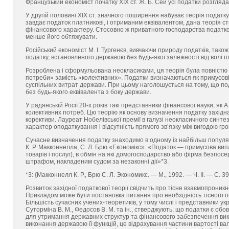
Французький економіст початку ХІХ ст. Ж. Б. Сей усі податки розгляда
У другій половині ХІХ ст. значного поширення набуває теорія податку
завдає податок платникові, і отриманим еквівалентом, дана теорія с
фінансового характеру. Стосовно ж приватного господарства подат
менше його обтяжувати.
Російський економіст М. І. Тургенєв, вивчаючи природу податків, тако
податку, встановленого державою без будь-якої залежності від волі п
Розроблена і сформульована неокласиками, ця теорія була повністю 
потреби» замість «колективних». Податки визначаються як примусові
суспільних витрат держави. При цьому наголошується на тому, що п
без будь-якого еквівалента з боку держави.
У радянській Росії 20-х років такі представники фінансової науки, як 
колективних потреб. Цю теорію як основу визначення податку західна 
корективи. Лауреат Нобе­лівської премії в галузі неокласичного синт
характер оподаткування і відсутність прямого зв’язку між вигодою гро
Сучасне визначення податку знаходимо в одному із найбільш популяр
К. Р. Макконнелла, С. Л. Брю «Економікс»: «Податок — примусова в
товарів і послуг), в обмін на які домогосподарство або фірма безпос
штрафом, накладеним судом за незаконні дії»*3.
*3: {Макконнелл К. Р., Брю С. Л. Экономикс. — М., 1992. — Ч. ІІ. — С. 39
Розвиток західної податкової теорії свідчить про тісне взаємопроник
Прикладом може бути постановка питання про необхідність тісного п
Більшість сучасних учених-теоретиків, у тому числі і представники ук
Суторміна В. М., Федосов В. М. та ін., стверджують, що податки є об
для утримання державних структур та фінансового забезпечення вик
виконання державою її функцій, це відрахування частини вартості ва