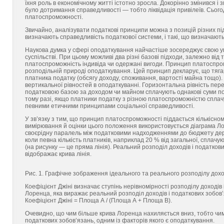
їхня роль в економічному житті істотно зросла. Докорінно змінився і 
було дотримання справедливості — тобто ліквідація привілеїв. Сього
платоспроможності.
Звичайно, аналізувати податкові принципи можна з позицій різних пі
визначають справедливість податкової системи, і такі, що визначають 
Наукова думка у сфері оподаткування найчастіше зосереджує свою у
суспільстві. При цьому можливі два різні базові підходи, залежно від
платоспроможність індивіда чи одержані вигоди. Принцип платоспр
розподільній природі оподаткування. Цей принцип декларує, що тяг
платника податку (обсягу доходу, спожи­вання, вартості майна тощо)
вертикальної рівностей в оподаткуванні. Горизонтальна рівність пе
податковою базою за доходом чи майном сплачують однакові суми пода
тому разі, якщо платники податку з різною платоспроможністю сплачу
певними етичними принципами соціальної справедливості.
У зв’язку з тим, що принцип платоспроможності піддається кількісно
вимірювання й оцінки цього положення використовується діаграма Ло
своєрідну паралель між податковими надходженнями до бюджету держа
коли певна кількість платників, наприклад 20 % від загальної, сплач
(на рисунку — це пряма лінія). Реальний розподіл доходів і податкови
відображає крива лінія.
Рис. 1. Графічне зображення ідеального та реального розподілу дохо
Коефіцієнт Джіні визначає ступінь нерівномірності розподілу доході
Лоренца, яка виражає реальний розподіл доходів і податкових зобов
Коефіцієнт Джіні = Площа А / (Площа А + Площа В).
Очевидно, що чим більше крива Лоренца нахиляється вниз, тобто чим 
податкових зобов’язань, одним із факторів якого є оподаткування.