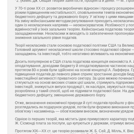
*2: {Кейнс Дж. Общая теория занятости, процента и денег. — М.: Прог
У 70-ті роки ХХ ст. розвиток виробничих відносин і процесу розшире
різким підвищенням нестабільності, сповільненням темпів економічн
бюджетного дефіциту та державного боргу. У зв’язку з цими явищами
На зміну кейнсіанським методам регулювання приходить неокласична
один із неокласичних напрямів — неоконсерватизм. Розбіжності у пог
відмінностей у їхніх загальних теоріях. Кейнсіанська податкова теор
заощадженнями. Неокласики ж виходять із забезпечення пропонуванн
зниження загального рівня податків.
Теорії неокласиків стали основою податкової політики США та Великоб
Головний аргумент неокласичної школи стосовно податкової сфери 
заощаджень та інвестицій, тобто негативно впливають на економічне
Досить популярною в США стала податкова концепція економіста А. 
оподаткування, доходами бюджету й оподатковуваною частиною наці
протягом 80-х років були здійснені на основі концепції А. Лаффера.
підвищення податків до певного рівня сприяє зростанню доходів бюдже
інвестиційної активності приватного сектору. За цією межею почина
стягуються на основі високих ставок цієї шкали, стримують підприєм
інвестицій, знижується випуск продукції і, як наслідок, звужується п
розроблена у такий спосіб, щоб не підривати податкової бази. На ду
бюджетного дефіциту, зменшенню державного боргу.
Отже, визначення економічної природи й суті податків пройшло у фін
розглядались як подарунок урядові, потім були формою виконання п
обов’язку і насамкінець — обов’язковим внеском, визначеним урядом
Однією із перших теорій, яка містить ідею примусового характеру пода
Ж. Сісмонді плата за послуги, що купуються у держави, отримує визн
Протягом ХІХ—ХХ ст. цю теорію розвивали Ж. Б. Сей, Д. Мілль, К. Вікс