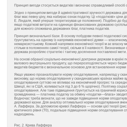
Принцип вигоди стосується видатків і визначає справедливий спосіб о
Згідно з принципом вигоди й адміністративної зручності державна ді
благ має певну ціну, яка набирає ознак податку. Ці «податкові» ціни 
Е. Ліндаля, який уперше теоретизував це положення). Подібно до будь
якщо податкові витрати на одиницю фінансованих державою суспільн
для кожного споживача державних благ, платника податків.
Принцип визначальної бази. В основу побудови певної податкової с
ґрунтуватись на одному із напрямків економічної думки — класичному 
немарксистському. Кожний напрямок економічної теорії м ає власну мо
стільки в положеннях самої теорії, скільки в її наявності. Визначивши
держава розробляє стратегію і тактику досягнення поставленої мети.
На основі обраної соціально-економічної доктрини держави в країні 
валового внутрішнього продукту, що перерозподіляється через бюдже
видатків бюджетів є визначальною основою для встановлення норми 
Якщо уважно проаналізувати норму оподаткування, наприклад у скан
висновку, що норма оподаткування у скандинавських країнах майже 
оподаткування суттєво не впливає на економічний прогрес та середнь
Швеції, як і в США, коливається під 3 до 6 % щорічно). Політика соц
оподаткування. Але таке підвищення ґрунтується на граничній корисн
громадянина — платника податку за обміну «податки—блага» зводить
Водночас треба визнати, що не завжди підвищення норми оподаткува
державної казни. Для аналізу оптимальної норми оподаткування вчен
А. Лаффера. За допомогою кривої Лаффера — основи цієї теорії (рис. 
критичного рівня (Т0), подальше підвищення норми оподаткування 
надходжень.
Рис. 2. Крива Лаффера