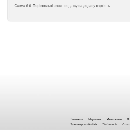
Схема 6.6. Порівняльні якості податку на додану вартість
Економіка
Маркетинг
Менеджмент
Фі
Бухгалтерський облік
Політологія
Страх