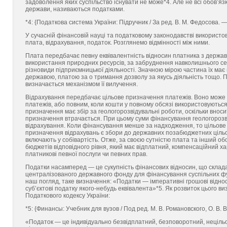
задоволення яких суспільство існувати не може*4. Але не всі обов’яз
держави, називаються податками.
*4: {Податкова система України: Підручник / За ред. В. М. Федосова. — 
У сучасній фінансовій науці та податковому законодавстві використ
плата, відрахування, податок. Розглянемо відмінності між ними.
Плата передбачає певну еквівалентність відносин платника з держа
використання природних ресурсів, за забруднення навколишнього сер
різновиди підприємницької діяльності. Значною мірою частина їх має
державою, платою за о тримання дозволу за якусь діяльність тощо. Пл
визначається механізмом її вилучення.
Відрахування передбачає цільове призначення платежів. Воно може б
платежів, або повним, коли кошти у повному обсязі використовуютьс
призначення має збір за геологорозвідувальні роботи, оскільки вноси
призначення втрачається. При цьому суми фінансування геологорозві
відрахування. Коли фінансування менше за надходження, то цільове
призначення відрахувань є збори до державних позабюджетних цільов
включають у собівартість. Отже, за своєю сутністю плата та інший об
бюджетів відповідного рівня, який має відплатний, компенсаційний х
платникові певної послуги чи певних прав.
Податки насамперед — це сукупність фінансових відносин, що склад
централізованого державного фонду для фінансування суспільних фун
наш погляд, таке визначення: «Податки — імперативні грошові відно
суб’єктові податку якого-небудь еквівалента»*5. Як розвиток цього в
Податкового кодексу України:
*5: {Финансы: Учебник для вузов / Под ред. М. В. Романовского, О. В. 
«Податок — це індивідуально безвідплатний, безповоротний, нецільо