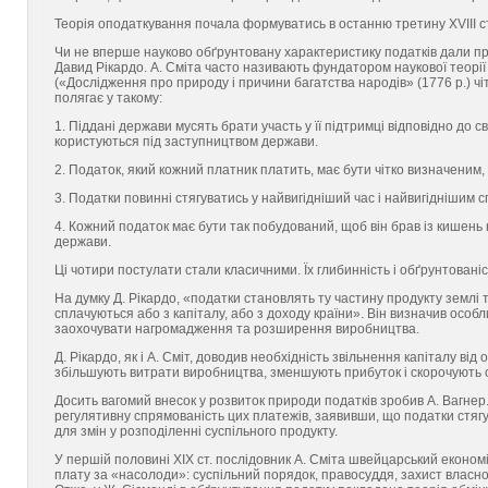
Теорія оподаткування почала формуватись в останню третину ХVIII ст
Чи не вперше науково обґрунтовану характеристику податків дали пре
Давид Рікардо. А. Сміта часто називають фундатором наукової теорії 
(«Дослідження про природу і причини багатства народів» (1776 р.) 
полягає у такому:
1. Піддані держави мусять брати участь у її підтримці відповідно до 
користуються під заступництвом держави.
2. Податок, який кожний платник платить, має бути чітко визначеним,
3. Податки повинні стягуватись у найвигідніший час і найвигіднішим 
4. Кожний податок має бути так побудований, щоб він брав із кишень
держави.
Ці чотири постулати стали класичними. Їх глибинність і обґрунтованіст
На думку Д. Рікардо, «податки становлять ту частину продукту землі 
сплачуються або з капіталу, або з доходу країни». Він визначив особл
заохочувати нагромадження та розширення виробництва.
Д. Рікардо, як і А. Сміт, доводив необхідність звільнення капіталу ві
збільшують витрати виробництва, зменшують прибуток і скорочують
Досить вагомий внесок у розвиток природи податків зробив А. Вагнер.
регулятивну спрямованість цих платежів, заявивши, що податки стяг
для змін у розподіленні суспільного продукту.
У першій половині ХІХ ст. послідовник А. Сміта швейцарський еконо
плату за «насолоди»: суспільний порядок, правосуддя, захист власнос