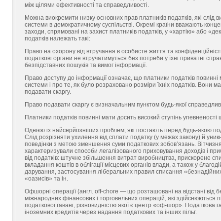
між цілями ефективності та справедливості.
Можна виокремити низку основних прав платників податків, які слід 
системи в демократичному суспільстві. Окремі країни вважають конце
заходи, спрямовані на захист платників податків, у «хартію» або «де
податків належать такі:
Право на охорону від втручання в особисте життя та конфіденційніст
податкові органи не втручатимуться без потреби у їхні приватні спра
безпідставних пошуків та вимог інформації.
Право доступу до інформації означає, що платники податків повинні
системи і про те, як було розраховано розміри їхніх податків. Вони 
подавати скаргу.
Право подавати скаргу є визначальним пунктом будь-якої справедлив
Платники податків повинні мати досить високий ступінь упевненості щ
Однією із найсерйозніших проблем, які постають перед будь-якою по
Слід розрізняти ухилення від сплати податку (у межах закону) й уник
поведінки з метою зменшення суми податкових зобов’язань. Вітчизнян
характеризували способи легалізованого приховування доходів і приб
від податків: штучне збільшення витрат виробництва, прискорене спи
вкладання коштів в облігації місцевих органів влади, а також у благо
дарування, застосування ліберальних правил списання «безнадійних»
«оазисів» та ін.
Офшорні операції (англ. off-chore — що розташовані на відстані від 
міжнародних фінансових і торговельних операцій, які здійснюються 
податкової гавані, різновидністю якої є центр «оф-шор». Податкова 
іноземних кредитів через надання податкових та інших пільг.