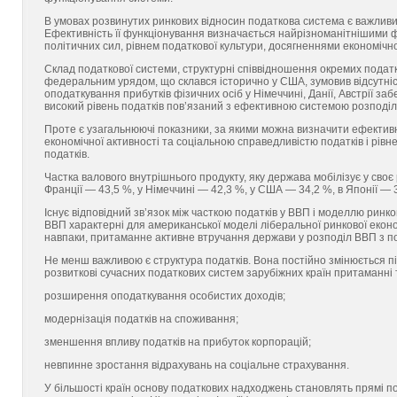
В умовах розвинутих ринкових відносин податкова система є важливи
Ефективність її функціонування визначається найрізноманітнішими
політичних сил, рівнем податкової культури, досягненнями економічно
Склад податкової системи, структурні співвідношення окремих податк
федеральним урядом, що склався історично у США, зумовив відсутність
оподаткування прибутків фізичних осіб у Німеччині, Данії, Австрії за
високий рівень податків пов’язаний з ефективною системою розподілу 
Проте є узагальнюючі показники, за якими можна визначити ефектив
економічної активності та соціальною справедливістю податків і рів
податків.
Частка валового внутрішнього продукту, яку держава мобілізує у своє
Франції — 43,5 %, у Німеччині — 42,3 %, у США — 34,2 %, в Японії — 
Існує відповідний зв’язок між часткою податків у ВВП і моделлю ринк
ВВП характерні для американської моделі ліберальної ринкової еконо
навпаки, притаманне активне втручання держави у розподіл ВВП з по
Не менш важливою є структура податків. Вона постійно змінюється пі
розвиткові сучасних податкових систем зарубіжних країн притаманні т
розширення оподаткування особистих доходів;
модернізація податків на споживання;
зменшення впливу податків на прибуток корпорацій;
невпинне зростання відрахувань на соціальне страхування.
У більшості країн основу податкових надходжень становлять прямі по