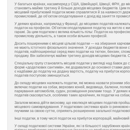
У багатьох країнах, насамперед у США, Швейцарії, Швеції, ФРН, до м
становить майже третину й більше доходів місцевих бюджетів. Цим п
місцевий прибутковий податок може справлятися й за наявності держ
промисловий, де об’єктом оподаткування є дохід від заняття промисл
У деяких країнах, наприклад у Франції, до місцевих податків належа
податок на професію. Об’єктом оподаткування податку на житло є жит
гаражі. За цим податком є велика кількість пільг. Податок на профес
промислову діяльність, а також особи вільних професій.
Досить поширеними є місцеві цільові податки — на збирання харчових
не мають істотного фіскального значення. У доходах бюджетів вони 
податків, найпоширеніші серед яких податки на тютюн, бензин, спожив
продажу. Він забезпечує майже третину доходів місцевих бюджетів. Ст
Спеціальну групу становлять місцеві податки у вигляді над бавок до с
формі «додаткових сантимів», які додавалися до основної ставки д
є надбавки до податку на додану вартість, податку на прибуток корп
податків поступово зменшується.
До складу місцевих належать податки, які можна назвати різними зб
включає податки на собак, верхових коней, видовища, балкони, полюва
паркування автомобілів, суден, розміщення реклами тощо. У деяких 
податків скасовується, особливо таких архаїчних, як податки на соба
Загалом можна дійти висновку, що еволюція місцевих податків пройш
місцевого самоврядування. У податкових системах країн із ринковою
гнучкими за своєю суттю, сприяють розширенню загальної податково
Інші податки, в тому числі податок на прибуток корпорацій, майнов
У складі податкової системи України, як і в більшості зарубіжних кр