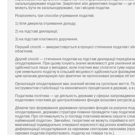
загальнодержавні податки. Закріплені або директивні податки — це 
можуть бути як загальнодержавні, так і місцеві податки.
Розрізняють три способи утримання податків:
1) біля джерела отримання доходу;
2) на підставі декларації;
3) на підставі платіжного доручення.
Перший спосіб — використовується в процесі стягнення податків і збо
обов’язків.
Другий спосіб — стягнення податків на підставі декларації передбач
оподаткування. При цьому існують значні можливості для ухилення ві
здійснюється лише у випадках, коли платник має сплатити суму нара
сум земельного податку в сільській місцевості здійснюється фахівця
цим органам декларацію про фактичні чи прогнозовані розміри об’єк
Організація оподаткування має значний вплив на суспільне життя. П
інструментом стабілізації та економічного процвітання в державі, а 
Податкова політика — це діяльність держави у сферах запровадження
податкових платежів до централізованих фондів грошових ресурсів 
Дбаючи про формування державних грошових фондів за рахунок подат
оподаткування, державні структури повинні провадити таку податкову
податків. Про оптимальність із погляду платників можна сказати сл
найменший податок». Звичайно, теоретики не можуть сприймати оптим
максимізації індивідуально очікуваної корисності від різних комбінац
диференціації оподаткування за окремими секторами економіки (пром
окремих податків (прибуткового, податку на товари та ін.).