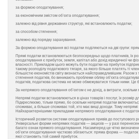
за формою оподаткування;
за економічним змістом об’єкта оподаткування;
залежно від рівня державних структур, які встановлюють податки;
за способом стягнення;
залежно від порядку зарахування.
За формою оподаткування всі податки поділяються на дві групи: прямі
Прямі податки встановлюються безпосередньо щодо платників, їх роз
оподаткування є прибуток, земля, капітал або дохід юридичної чи фіз
власності. Прикладом цього можуть бути податки на прибуток підпри
такому розподілу податкового тягаря, за якого більше платять ті чле
більшістю економістів світу визнається найсправедливішим. Разом з
стягнення податків, бо виникають проблеми обліку об’єкта оподаткув
податків, податкова система не може обмежуватися тільки ними. Це бу
За непрямого оподаткування об’єктом є не дохід, а витрати, оскільки п
Непрямі податки встановлюються в цінах товарів і послуг, їх розмір 
Підкреслюємо, тільки прямо, бо оскільки непрямі податки включаються
споживає, а більше споживає той, хто має вищі доходи. Тому непря
Найхарактернішими прикладами непрямого оподаткування є податок н
Історичний розвиток системи оподаткування привів до поступового 
Універсальні форми непрямих податків — акцизів — у разі перенесен
багато ознак прямого оподаткування. Насамперед це чітко визначени
об’єкти оподаткування частково збігаються: пряма форма — податок 
якої становить той самий прибуток.