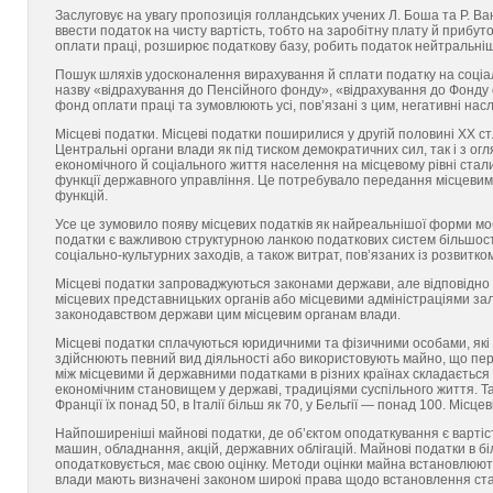
Заслуговує на увагу пропозиція голландських учених Л. Боша та Р. В
ввести податок на чисту вартість, тобто на заробітну плату й прибу
оплати праці, розширює податкову базу, робить податок нейтральні
Пошук шляхів удосконалення вирахування й сплати податку на соціаль
назву «відрахування до Пенсійного фонду», «відрахування до Фонду 
фонд оплати праці та зумовлюють усі, пов’язані з цим, негативні насл
Місцеві податки. Місцеві податки поширилися у другій по­ловині XX ст
Центральні органи влади як під тиском демократичних сил, так і з ог
економічного й соціального життя населення на місцевому рівні ста
функції державного управління. Це потребувало передання місцевим 
функцій.
Усе це зумовило появу місцевих податків як найреальнішої форми мобі
податки є важливою структурною ланкою податкових систем більшості
соціально-культурних заходів, а також витрат, пов’язаних із розвитко
Місцеві податки запроваджуються законами держави, але відповідно
місцевих представницьких органів або місцевими адміністраціями за
законодавством держави цим місцевим органам влади.
Місцеві податки сплачуються юридичними та фізичними особами, які
здійснюють певний вид діяльності або використовують майно, що пе
між місцевими й державними податками в різних країнах складається
економічним становищем у державі, традиціями суспільного життя. Так
Франції їх понад 50, в Італії більш як 70, у Бельгії — понад 100. Міс
Найпоширеніші майнові податки, де об’єктом оподаткування є вартіст
машин, обладнання, акцій, державних облігацій. Майнові податки в 
оподатковується, має свою оцінку. Методи оцінки майна встановлюють
влади мають визначені законом широкі права щодо встановлення ставо