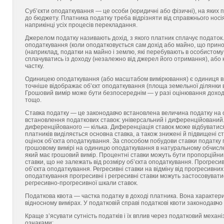
Суб’єкти оподаткування — це особи (юридичні або фізичні), на яких
до бюджету. Платника податку треба відрізняти від справжнього носі
наприкінці усіх процесів перекладання.
Джерелом податку називають дохід, з якого платник сплачує податок
оподаткування (коли оподатковується сам дохід або майно, що приноси
(наприклад, податки на майно і землю, які перебувають в особистому
сплачуватись із доходу (незалежно від джерел його отримання), або 
частку.
Одиницею оподаткування (або масштабом вимірювання) є одиниця вим
точніше відображає об’єкт оподаткування (площа земельної ділянки в 
Грошовий вимір може бути безпосереднім — у разі оцінювання доход
тощо.
Ставка податку — це законодавчо встановлена величина податку на 
встановлення податкових ставок: універсальний і диференційований. 
диференційованого — кілька. Диференціація ставок може відбуватися
платників виділяється основна ставка, а також знижені й підвищені ст
оцінок об’єкта оподаткування. За способом побудови ставки податку 
грошовому вимірі на одиницю оподаткування в натуральному обчисле
який має грошовий вимір. Процентні ставки можуть бути пропорційни
ставки, що не залежать від розміру об’єкта оподаткування. Прогресивн
об’єкта оподаткування. Регресивні ставки на відміну від прогресивни
оподаткування прогресивні і регресивні ставки можуть застосовуватись
регресивно-прогресивної шкали ставок.
Податкова квота — частка податку в доході платника. Вона характериз
відносному вимірах. У податковій справі податкові квоти законодавч
Краще з’ясувати сутність податків і їх вплив через податковий механ
ознаками: