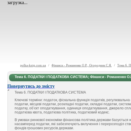
загрузка...
polka-knig.com.ua
/
Фінанси - Романенко О.Р., Огородник С.Я.
/
Тема 6. 
Тема 6. ПОДАТКИ І ПОДАТКОВА СИСТЕМА; Фінанси - Романенко О.Р.
Повернутись до змісту
Тема 6. ПОДАТКИ І ПОДАТКОВА СИСТЕМА
Ключові терміни: податок, фіскальна функція податків, регулювальна 
податки, місцеві подат­ки, розкладні податки, окладні податки, систе
податку, об’єкт оподаткування, одиниця оподаткування, джерело спла
податкова квота, податкова політика, податковий кодекс.
В умовах ринкової економіки фінансова політика держави базується 
насамперед податки, які забезпечують вилучення і перерозподіл ст
фондів грошових ресурсів держави.