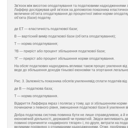
Зв’язок між висотою оподаткування та податковими надходженнями за
Лаффер досліджував цей зв’язок за допомогою показника еластичност
величини об’єкта оподаткування до процентної зміни норми оподатку
об’єкта (бази) податку.
де ЕТ — еластичність податкової бази;
В — вартісний вимір податкової бази (об’єкта оподаткування);
Т — норма оподаткування;
?В — приріст або процент збільшення податкової бази;
?Г — приріст або процент збільшення норми оподаткування.
На обсяг податкових надходжень впливає також процес ухилення від 
веде до збільшення доходів тіньової економіки та згортання легально
Рис. 3. Залежність показника обсягів ухиленнявід сплати податків ві
де В — податкова база;
Т — норма оподаткування.
Відкриття Лаффера якраз і полягає у тому, що зі збільшенням норми 
починаючи з певного рівня, зменшення податкової бази й ухилення ві
Добра податкова система повинна бути не лише справедливою, а й ефе
економічній діяльності, державній чи приватній. Звідси випливають д
повинні спричиняти «надмірного тягаря» і, по-друге, витрати на пода
великими порівняно з отриманими надходженнями. Отже, проблема ро