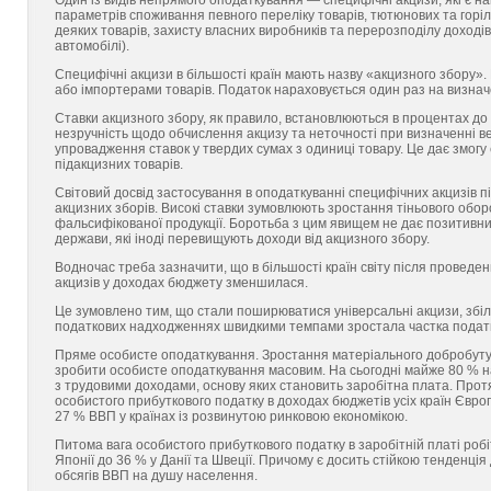
Один із видів непрямого оподаткування — специфічні акцизи, які є 
параметрів споживання певного переліку товарів, тютюнових та горі
деяких товарів, захисту власних виробників та перерозподілу доходів 
автомобілі).
Специфічні акцизи в більшості країн мають назву «акцизного збору»
або імпортерами товарів. Податок нараховується один раз на визнач
Ставки акцизного збору, як правило, встановлюються в процентах до 
незручність щодо обчислення акцизу та неточності при визначенні 
упровадження ставок у твердих сумах з одиниці товару. Це дає змог
підакцизних товарів.
Світовий досвід застосування в оподаткуванні специфічних акцизів 
акцизних зборів. Високі ставки зумовлюють зростання тіньового оборо
фальсифікованої продукції. Боротьба з цим явищем не дає позитивних
держави, які іноді перевищують доходи від акцизного збору.
Водночас треба зазначити, що в більшості країн світу після проведе
акцизів у доходах бюджету зменшилася.
Це зумовлено тим, що стали поширюватися універсальні акцизи, збі
податкових надходженнях швидкими темпами зростала частка податк
Пряме особисте оподаткування. Зростання матеріального добробуту на
зробити особисте оподаткування масовим. На сьогодні майже 80 % н
з трудовими доходами, основу яких становить заробітна плата. Протя
особистого прибуткового податку в доходах бюджетів усіх країн Євро
27 % ВВП у країнах із розвинутою ринковою економікою.
Питома вага особистого прибуткового податку в заробітній платі робіт
Японії до 36 % у Данії та Швеції. Причому є досить стійкою тенденція
обсягів ВВП на душу населення.