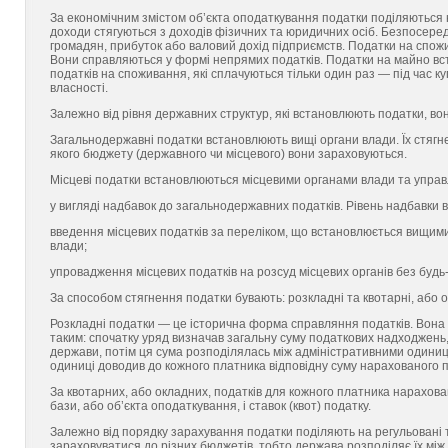
За економічним змістом об’єкта оподаткування податки поділяються н
доходи стягуються з доходів фізичних та юридичних осіб. Безпосеред
громадян, прибуток або валовий дохід підприємств. Податки на спожи
Вони справляються у формі непрямих податків. Податки на майно вс
податків на споживання, які сплачуються тільки один раз — під час к
власності.
Залежно від рівня державних структур, які встановлюють податки, во
Загальнодержавні податки встановлюють вищі органи влади. Їх стягнен
якого бюджету (державного чи місцевого) вони зараховуються.
Місцеві податки встановлюються місцевими органами влади та управл
у вигляді надбавок до загальнодержавних податків. Рівень надбавки 
введення місцевих податків за переліком, що встановлюється вищими
влади;
упровадження місцевих податків на розсуд місцевих органів без будь
За способом стягнення податки бувають: розкладні та квотарні, або о
Розкладні податки — це історична форма справляння податків. Вона в
таким: спочатку уряд визначав загальну суму податкових надходжень
держави, потім ця сума розподілялась між адміністративними одиниц
одиниці доводив до кожного платника відповідну суму нарахованого п
За квотарних, або окладних, податків для кожного платника нарахова
бази, або об’єкта оподаткування, і ставок (квот) податку.
Залежно від порядку зарахування податки поділяють на регульовані та
зараховуватися до різних бюджетів, тобто держава розподіляє їх між