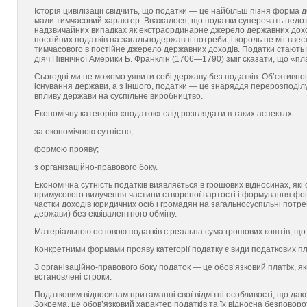
Історія цивілізації свідчить, що податки — це найбільш пізня форма 
мали тимчасовий характер. Вважалося, що податки суперечать недото
надзвичайних випадках як екстраординарне джерело державних доході
постійних податків на загальнодержавні потреби, і король не міг ввес
тимчасового в постійне джерело державних доходів. Податки стають
діяч Північної Америки Б. Франклін (1706—1790) зміг сказати, що «п
Сьогодні ми не можемо уявити собі державу без податків. Об’єктивною
існування держави, а з іншого, податки — це знаряддя перерозподіл
впливу держави на суспільне виробництво.
Економічну категорію «податок» слід розглядати в таких аспектах:
за економічною сутністю;
формою прояву;
з організаційно-правового боку.
Економічна сутність податків виявляється в грошових відносинах, як
примусового вилучення частини створеної вартості і формування фо
частки доходів юридичних осіб і громадян на загальносуспільні потре
держави) без еквівалентного обміну.
Матеріальною основою податків є реальна сума грошових коштів, що
Конкретними формами прояву категорії податку є види податкових п
З організаційно-правового боку податок — це обов’язковий платіж, 
встановлені строки.
Податковим відносинам притаманні свої відмітні особливості, що дають
Зокрема, це обов’язковий характер податків та їх відносна безповоро