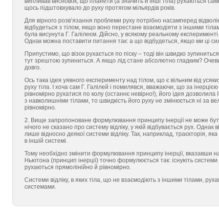
випливав висновок, що планети (а значить й інші тіла) рухаються сам
щось підштовхувало до руху протягом мільярдів років.
Для вірного розв’язання проблеми руху потрібно насамперед відволік
відбудеться з тілом, якщо воно перестане взаємодіяти з іншими тіла
була висунута Г. Галілеєм. Дійсно, у всякому реальному експерименті 
Однак можна поставити питання так: а що відбудеться, якщо ми ці с
Припустимо, що візок рухається по піску – тоді він швидко зупинитьс
тут зрештою зупиниться. А якщо лід стане абсолютно гладким? Очеви
довго.
Ось така ідея уявного експерименту над тілом, що є вільним від усяких
руху тіла. І хоча сам Г. Галілей і помилявся, вважаючи, що за інерціє
рівномірно рухатися по колу (останнє невірно!), його ідея дозволила
з навколишніми тілами, то швидкість його руху не змінюється ні за в
рівномірно.
2. Вище запропоноване формулювання принципу інерції не може бути
нічого не сказано про систему відліку, у якій відбувається рух. Одна
лише відносно деякої системи відліку. Так, наприклад, траєкторія, як
в іншій системі.
Тому необхідно змінити формулювання принципу інерції, вказавши на 
Ньютона (принцип інерції) точно формулюється так: існують системи ві
рухаються прямолінійно й рівномірно.
Системи відліку, в яких тіла, що не взаємодіють з іншими тілами, ру
системами.