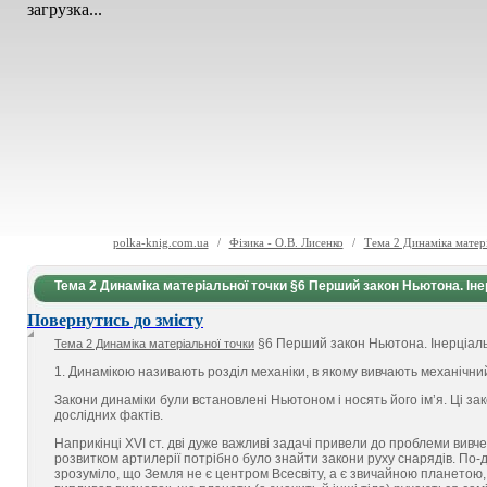
загрузка...
polka-knig.com.ua
/
Фізика - О.В. Лисенко
/
Тема 2 Динаміка матері
Тема 2 Динаміка матеріальної точки §6 Перший закон Ньютона. Інер
Повернутись до змісту
§6 Перший закон Ньютона. Інерціальн
Тема 2 Динаміка матеріальної точки
1. Динамікою називають розділ механіки, в якому вивчають механічний 
Закони динаміки були встановлені Ньютоном і носять його ім’я. Ці зак
дослідних фактів.
Наприкінці XVI ст. дві дуже важливі задачі привели до проблеми вивчен
розвитком артилерії потрібно було знайти закони руху снарядів. По-
зрозуміло, що Земля не є центром Всесвіту, а є звичайною планетою