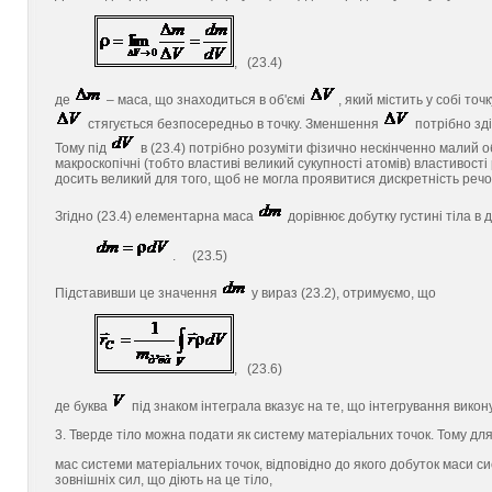
, (23.4)
де
– маса, що знаходиться в об'ємі
, який містить у собі точ
стягується безпосередньо в точку. Зменшення
потрібно зд
Тому під
в (23.4) потрібно розуміти фізично нескінченно малий об
макроскопічні (тобто властиві великий сукупності атомів) властивост
досить великий для того, щоб не могла проявитися дискретність речо
Згідно (23.4) елементарна маса
дорівнює добутку густині тіла в
. (23.5)
Підставивши це значення
у вираз (23.2), отримуємо, що
, (23.6)
де буква
під знаком інтеграла вказує на те, що інтегрування викон
3. Тверде тіло можна подати як систему матеріальних точок. Тому д
мас системи матеріальних точок, відповідно до якого добуток маси с
зовнішніх сил, що діють на це тіло,