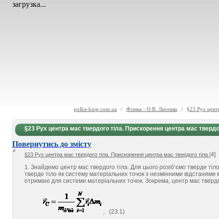
загрузка...
polka-knig.com.ua
/
Фізика - О.В. Лисенко
/
§23 Рух центр
§23 Рух центра мас твердого тіла. Прискорення центра мас твердог
Повернутись до змісту
4]
§23 Рух центра мас твердого тіла. Прискорення центра мас твердого тіла [
1. Знайдемо центр мас твердого тіла. Для цього розіб’ємо тверде ті
тверде тіло як систему матеріальних точок з незмінними відстанями м
отримані для системи матеріальних точок. Зокрема, центр мас тверд
, (23.1)