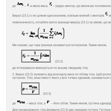
де
–
-а мала маса;
– радіус-вектор, що визначає положення 
Вираз (23.1) є не цілком однозначним, оскільки кожний з векторів
м
невизначеність, потрібно взяти границю виразу (23.1) за умови, що в
.
Ми знаємо, що така границя називається інтегралом. Таким чином,
, (23.2)
де інтегрування виконується по всьому твердому тілу.
2. Вираз (23.2) залежить від розподілу маси по об'єму тіла. Цей ро
густиною. Тіло, властивості якого у всіх точках однакові, називаєть
, (23.3)
де
– маса тіла, а
– його об'єм. Таким чином, густина однорід
Для неоднорідного тіла формула (23.3) дає середню густину. Густина