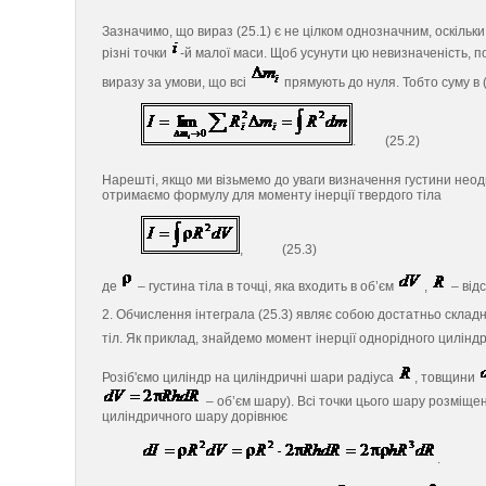
Зазначимо, що вираз (25.1) є не цілком однозначним, оскільки
різні точки
-й малої маси. Щоб усунути цю невизначеність, п
виразу за умови, що всі
прямують до нуля. Тобто суму в 
. (25.2)
Нарешті, якщо ми візьмемо до уваги визначення густини неод
отримаємо формулу для моменту інерції твердого тіла
, (25.3)
де
– густина тіла в точці, яка входить в об’єм
,
– відс
2. Обчислення інтеграла (25.3) являє собою достатньо скла
тіл. Як приклад, знайдемо момент інерції однорідного цилінд
Розіб'ємо циліндр на циліндричні шари радіуса
, товщини
– об’єм шару). Всі точки цього шару розміщені
циліндричного шару дорівнює
.