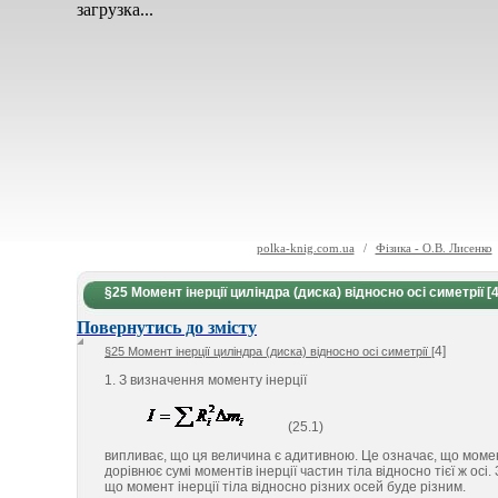
загрузка...
polka-knig.com.ua
/
Фізика - О.В. Лисенко
§25 Момент інерції циліндра (диска) відносно осі симетрії [4
Повернутись до змісту
4]
§25 Момент інерції циліндра (диска) відносно осі симетрії [
1. З визначення моменту інерції
(25.1)
випливає, що ця величина є адитивною. Це означає, що момент 
дорівнює сумі моментів інерції частин тіла відносно тієї ж осі
що момент інерції тіла відносно різних осей буде різним.