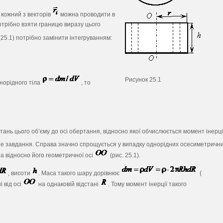
 кожний з векторів
можна проводити в
отрібно взяти границю виразу цього
(25.1) потрібно замінити інтегруванням:
Рисунок 25.1
норідного тіла
, то
тань цього об’єму до осі обертання, відносно якої обчислюється момент інерці
дне завдання. Справа значно спрощується у випадку однорідних осесиметричн
ра відносно його геометричної осі
(рис. 25.1).
, висоти
. Маса такого шару дорівнює
(
 від осі
на однаковій відстані
. Тому момент інерції такого