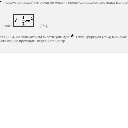
– радіус циліндра) і отримаємо момент інерції однорідного циліндра віднос
, тобто
(25.4)
аз (25.4) не залежить від висоти циліндра
. Отже, формула (25.4) визначає
ього осі, що проходить через його центр.