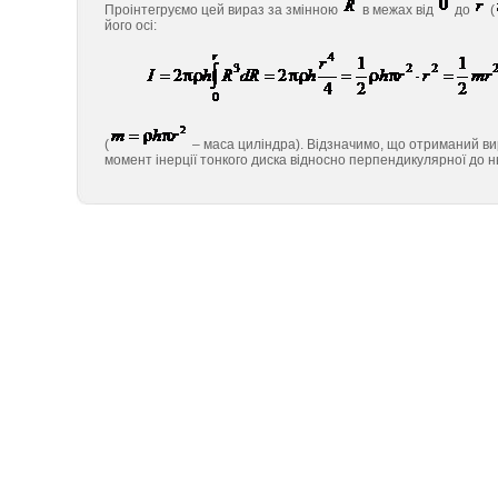
Проінтегруємо цей вираз за змінною
в межах від
до
(
його осі:
(
– маса циліндра). Відзначимо, що отриманий вир
момент інерції тонкого диска відносно перпендикулярної до н