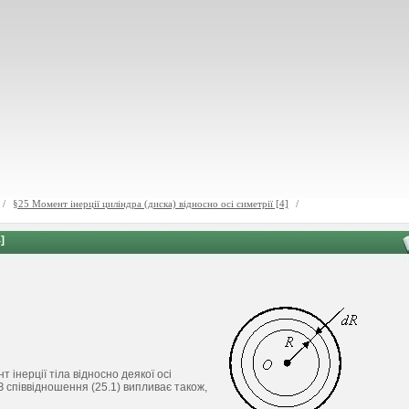
/
§25 Момент інерції циліндра (диска) відносно осі симетрії [4]
/
]
інерції тіла відносно деякої осі
. З співвідношення (25.1) випливає також,