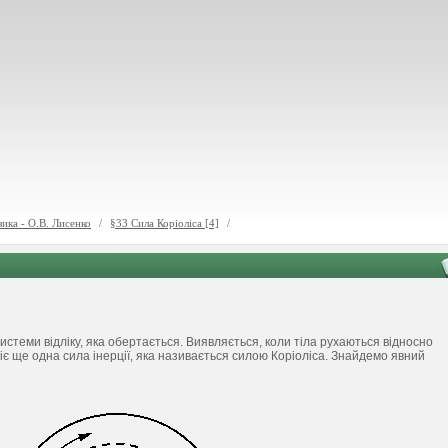
зика - О.В. Лисенко
/
§33 Сила Коріоліса [4]
/
истеми відліку, яка обертається. Виявляється, коли тіла рухаються відносно
ї діє ще одна сила інерції, яка називається силою Коріоліса. Знайдемо явний