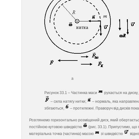
а 
Рисунок 33.1 – Частинка маси
рухається на диску,
– сила натягу нитки;
– нормаль, яка направлен
збігаються,
– протилежні. Праворуч від дисків пок
Розглянемо горизонтально розміщений диск, який обертається
постійною кутовою швидкістю
(рис. 33.1). Припустимо, що 
матеріальна точка (частинка) масою
зі швидкістю
відно