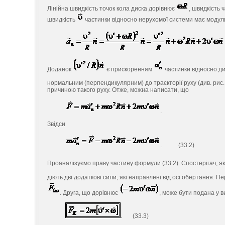
Лінійна швидкість точок кола диска дорівнює
, швидкість 
швидкість
частинки відносно нерухомої системи має модул
Доданок
є прискоренням
частинки відносно дис
нормальним (перпендикулярним) до траєкторії руху (див. рис.
причиною такого руху. Отже, можна написати, що
.
Звідси
. (33.2)
Проаналізуємо праву частину формули (33.2). Спостерігач, як
діють дві додаткові сили, які направлені від осі обертання. 
. Друга, що дорівнює
, може бути подана у в
. (33.3)