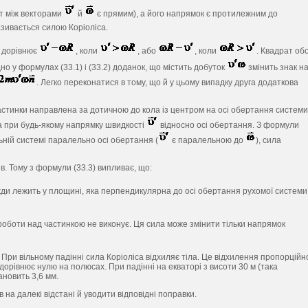
т між векторами
й
є прямим), а його напрямок є протилежним до
азивається силою Коріоліса.
дорівнює
, коли
, або
, коли
. Квадрат об
дно у формулах (33.1) і (33.2) доданок, що містить добуток
змінить знак н
. Легко переконатися в тому, що й у цьому випадку друга додаткова
частинки направлена за дотичною до кола із центром на осі обертання системи
а при будь-якому напрямку швидкості
відносно осі обертання. З формули
ьній системі паралельно осі обертання (
є паралельною до
), сила
. Тому з формули (33.3) випливає, що:
жди лежить у площині, яка перпендикулярна до осі обертання рухомої системи
 роботи над частинкою не виконує. Ця сила може змінити тільки напрямок
. При вільному падінні сила Коріоліса відхиляє тіла. Це відхилення пропорційн
дорівнює нулю на полюсах. При падінні на екваторі з висоти 30 м (така
новить 3,6 мм.
 на далекі відстані й уводити відповідні поправки.