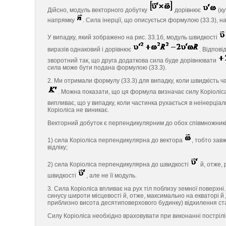
Дійсно, модуль векторного добутку
дорівнює
(ку
напрямку
. Сила інерції, що описується формулою (33.3), н
У випадку, який зображено на рис. 33.1б, модуль швидкості
виразів однаковий і дорівнює
. Відпові
зворотний так, що друга додаткова сила буде дорівнювати
сила може бути подана формулою (33.3).
2. Ми отримали формулу (33.3) для випадку, коли швидкість 
. Можна показати, що ця формула визначає силу Коріоліс
випливає, що у випадку, коли частинка рухається в неінерціал
Коріоліса не виникає.
Векторний добуток є перпендикулярним до обох співмножників
1) сила Коріоліса перпендикулярна до вектора
, тобто зав
відліку;
2) сила Коріоліса перпендикулярна до швидкості
й, отже,
швидкості
, але не її модуль.
3. Сила Коріоліса впливає на рух тіл поблизу земної поверхні
синусу широти місцевості й, отже, максимально на екваторі й 
приблизно висота десятиповерхового будинку) відхилення ста
Силу Коріоліса необхідно враховувати при виконанні пострілів