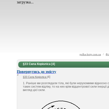
загрузка...
polka-knig.com.ua
/
Фі
§33 Сила Коріоліса [4]
Повернутись до змісту
4]
§33 Сила Коріоліса [
1. Раніше ми розглядали тіла, які були нерухомими відносно с
таких систем відліку, то на них крім відцентрової сили інерці
вигляд цієї сили.