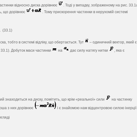
частинки відносно диска дорівнює
. Тоді у випадку, зображеному на рис. 33.1
ь, що дорівнює
. Тому прискорення частинки в нерухомій системі
. (33.1)
ка, тобто в системі відліку, що обертається. Тут
– одиничний вектор, який є
 33.1). Добуток маси частинки
на
дає силу натягу нитки
, яка є
ий знаходиться на диску, помітить, що крім «реальної» сили
на частинку
Перша з них дорівнює
і є знайомою нам відцентровою силою інерції
игляді