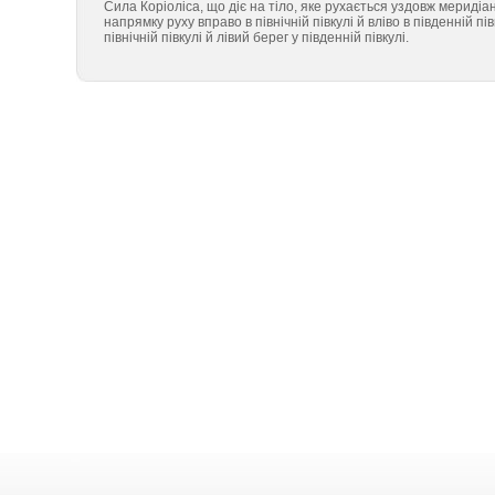
Сила Коріоліса, що діє на тіло, яке рухається уздовж меридіа
напрямку руху вправо в північній півкулі й вліво в південній п
північній півкулі й лівий берег у південній півкулі.