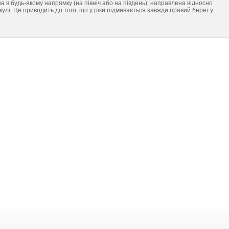
на в будь-якому напрямку (на північ або на південь), направлена відносно
івкулі. Це приводить до того, що у ріки підмивається завжди правий берег у