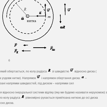
б
 який обертається, по колу радіуса
зі швидкістю
відносно диска (
а уздовж нитки). Напрямок
і напрямок обертання диска:
–
азані напрямки швидкостей, під диском – напрямки сил
 відносно інерціальної системи відліку (яку ми будемо називати нерухомою) 
по колу радіуса
рівномірно рухається прив'язана ниткою до осі диска
сно диска.