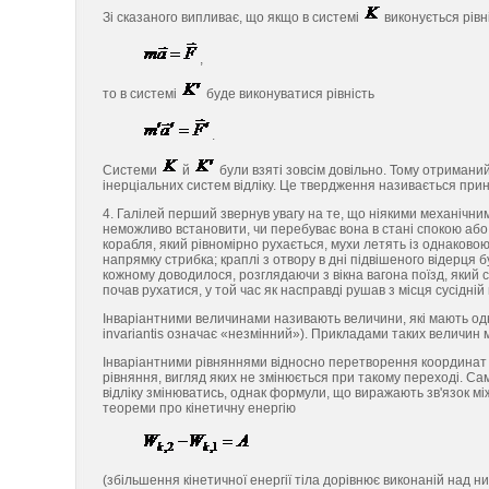
Зі сказаного випливає, що якщо в системі
виконується рівн
,
то в системі
буде виконуватися рівність
.
Системи
й
були взяті зовсім довільно. Тому отримани
інерціальних систем відліку. Це твердження називається прин
4. Галілей перший звернув увагу на те, що ніякими механічним
неможливо встановити, чи перебуває вона в стані спокою або в
корабля, який рівномірно рухається, мухи летять із однаковою
напрямку стрибка; краплі з отвору в дні підвішеного відерця 
кожному доводилося, розглядаючи з вікна вагона поїзд, який с
почав рухатися, у той час як насправді рушав з місця сусідній
Інваріантними величинами називають величини, які мають одне
invariantis означає «незмінний»). Прикладами таких величин 
Інваріантними рівняннями відносно перетворення координат і 
рівняння, вигляд яких не змінюється при такому переході. Са
відліку змінюватись, однак формули, що виражають зв'язок 
теореми про кінетичну енергію
(збільшення кінетичної енергії тіла дорівнює виконаній над ним