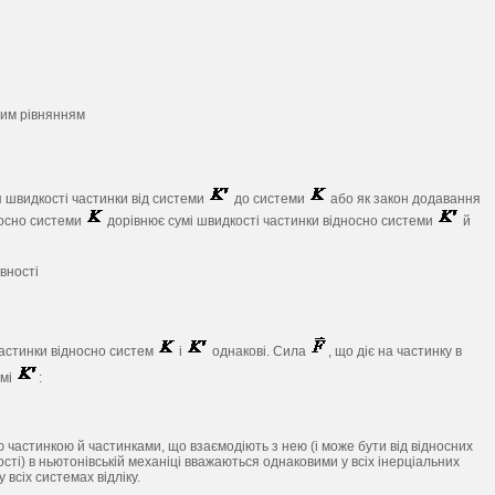
рним рівнянням
 швидкості частинки від системи
до системи
або як закон додавання
носно системи
дорівнює сумі швидкості частинки відносно системи
й
вності
частинки відносно систем
і
однакові. Сила
, що діє на частинку в
емі
:
ю частинкою й частинками, що взаємодіють з нею (і може бути від відносних
кості) в ньютонівській механіці вважаються однаковими у всіх інерціальних
всіх системах відліку.