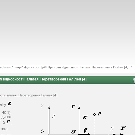
ціальної теорії відносності §40 Принцип відносності Галілея. Перетворення Галілея [4]
/
п відносності Галілея. Перетворення Галілея [4]
4]
сті Галілея. Перетворення Галілея [
ліку
. 40.1).
ординат
й
,
 того