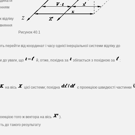
рдинати
шенням
 відліку
івняння
Рисунок 40.1
 перейти від координат і часу однієї інерціальної системи відліку до
и до уваги, що
й, отже, похідна за
збігається з похідною за
:
на вісь
цієї системи; похідна
є проекцією швидкості частинки
роекцією того ж вектора на вісь
).
ть до такого результату