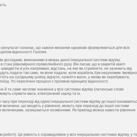
ість
й результат означає, що закони механіки однаково формулюються для всіх
ципом відносності Галілея.
и дослідами, виконаними в межах даної інерціальної системи відліку,
 стані рівномірного прямолінійного руху. Він писав, що в закритій каюті
 швидкістю в усіх напрямках; відстань, на яке ви стрибнете, не залежить від
будуть падати так само, як вони падали, коли корабель був нерухомим. Імовірно
тоїть на сусідньому шляху, відчути, начебто вагон, у якому ви перебуваєте,
 поїзд. Усі перелічені процеси є проявом принципу відносності.
 й те саме числове значення у всіх системах відліку (латинське слово
можуть служити маса, електричний заряд та ін.
часу при переході від однієї інерціальної системи відліку до іншої називають
мі величини, що входять у рівняння, можуть при переході до іншої системи
між величинами, залишаються незмінними. Як приклад можна навести рівняння
 роботі). Ця рівність є справедливою у всіх інерціальних системах відліку, у т