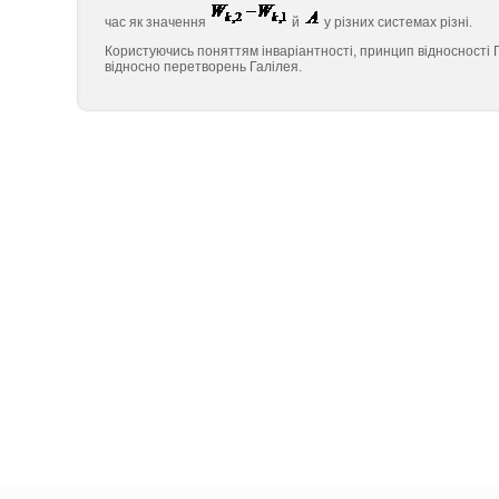
час як значення
й
у різних системах різні.
Користуючись поняттям інваріантності, принцип відносності 
відносно перетворень Галілея.