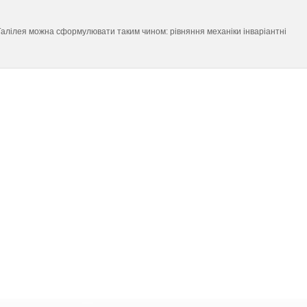
Галілея можна сформулювати таким чином: рівняння механіки інваріантні