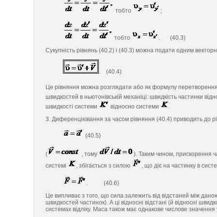
тобто
;
тобто
. (40.3)
Сукупність рівнянь (40.2) і (40.3) можна подати одним векто
. (40.4)
Це рівняння можна розглядати або як формулу перетворення
швидкостей в ньютонівській механіці: швидкість частинки від
швидкості системи
відносно системи
.
3. Диференціювання за часом рівняння (40.4) приводить до рі
(40.5)
(
, тому
). Таким чином, прискорення 
системі
, збігається з силою
, що діє на частинку в сист
. (40.6)
Це випливає з того, що сила залежить від відстаней між дано
швидкостей частинок). А ці відносні відстані (й відносні швид
системах відліку. Маса також має однакове числове значення у 