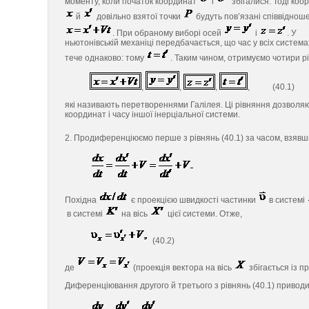
моменту, коли початок координат
і
збігалися. Тоді коо
й
довільно взятої точки
будуть пов’язані співвідно
. При обраному виборі осей
і
. У
ньютонівській механіці передбачається, що час у всіх системах
тече однаково: тому
. Таким чином, отримуємо чотири р
,
,
,
, (40.1)
які називають перетвореннями Галілея. Ці рівняння дозволяють
координат і часу іншої інерціальної системи.
2. Продиференціюємо перше з рівнянь (40.1) за часом, взявш
Похідна
є проекцією швидкості частинки
в системі
в системі
на вісь
цієї системи. Отже,
(40.2)
де
(проекція вектора на вісь
збігається із п
Диференціювання другого й третього з рівнянь (40.1) приводи