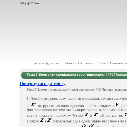
загрузка...
polka-knig.com.ua
/
Фізика - О.В. Лисенко
/
Тема 7 Елементи спе
Тема 7 Елементи спеціальної теорії відносності §40 Принци
Повернутись до змісту
Тема 7 Елементи спеціальної теорії відносності
§40 Принцип відносно
1. Порівняємо опис руху частинки в інерціальних системах від
й
, які рухаються одна відносно іншої зі швидкістю
(рис
Для спрощення математичних перетворень виберемо осі ко
так, як показано на рисунку. Тут осі
й
збігаються, осі
а також
і
паралельні одна одній. Відлік часу почнемо з