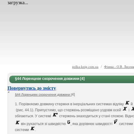
загрузка...
polka-knig.com.ua
/
Фізика - О.В. Лисенк
§44 Лоренцеве скорочення довжини [4]
Повернутись до змісту
4]
§44 Лоренцеве скорочення довжини [
1. Порівняємо довжину стержня в інерціальних системах відліку
й
(рис. 44.1). Припустимо, що стержень розміщено уздовж осей
і
збігаються. У системі
стержень знаходиться у стані спокою. Відн
він рухається зі швидкістю
, яка дорівнює швидкості
системи
системи
.