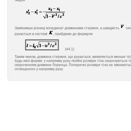
Звідси
.
Замінивши різниці координат довжинами стержня, а швидкість
си
рухається в системі
, прийдемо до формули
. (44.1)
Таким чином, довжина стержня, що рухається, виявляється менше тієї,
будь-якої форми: у напрямку руху лінійні розміри тіла скорочуються 
скороченням довжини Лоренца. Поперечні розміри тіла не змінюються.
сплющеного у напрямку руху.