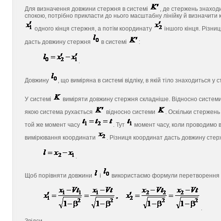
Для визначення довжини стержня в системі
, де стержень знаходи
спокою, потрібно прикласти до нього масштабну лінійку й визначити
одного кінця стержня, а потім координату
іншого кінця. Різни
дасть довжину стержня
в системі
:
.
Довжину
, що виміряна в системі відліку, в якій тіло знаходиться 
У системі
виміряти довжину стержня складніше. Відносно систем
якою система рухається
відносно системи
. Оскільки стержень
той же момент часу
. Тут
момент часу, коли проводимо
вимірювання координати
. Різниця координат дасть довжину сте
.
Щоб порівняти довжини
і
використаємо формули перетворення
.