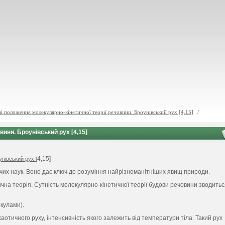
і положення молекулярно-кінетичної теорії речовини. Броунівський рух [4,15]
/
вини. Броунівський рух [4,15]
4,15]
нівський рух [
ичих наук. Воно дає ключ до розуміння найрізноманітніших явищ природи.
на теорія. Сутність молекулярно-кінетичної теорії будови речовини зводитьс
екулами).
аотичного руху, інтенсивність якого залежить від температури тіла. Такий рух