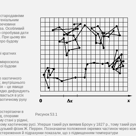
 стародавніми
 геніальним
 речовини
еза. Особливий
о спробував дати
. При цьому він
про будову
і кратних
 мікроскопа
ої будови
го хаотичного
, внутрішнього
зія – це явище
видко дифундують
вається в усіх
хаотичному руху
остерігаючи в
Рисунок 53.1
д, спорами
 стані у рідині,
му хаотичному русі. Уперше такий рух виявив Броун у 1827 р., тому такий рух
анцузький фізик Ж. Перрен. Позначаючи положення окремих частинок через кож
). Спостереження й підрахунки показали, що з підвищенням температури