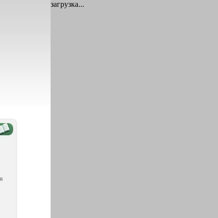
загрузка...
я