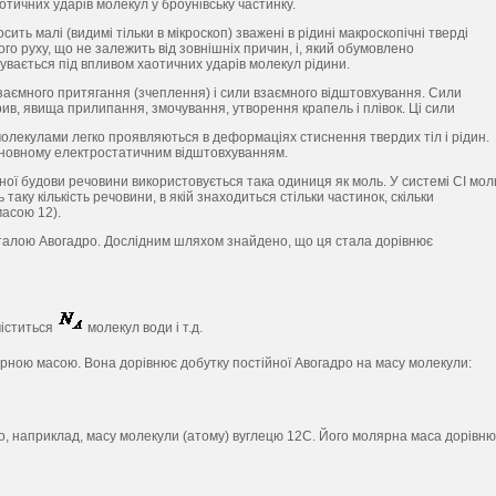
отичних ударів молекул у броунівську частинку.
сить малі (видимі тільки в мікроскоп) зважені в рідині макроскопічні тверді
о руху, що не залежить від зовнішніх причин, і, який обумовлено
увається під впливом хаотичних ударів молекул рідини.
аємного притягання (зчеплення) і сили взаємного відштовхування. Сили
ив, явища прилипання, змочування, утворення крапель і плівок. Ці сили
олекулами легко проявляються в деформаціях стиснення твердих тіл і рідин.
сновному електростатичним відштовхуванням.
рної будови речовини використовується така одиниця як моль. У системі СІ мол
ку кількість речовини, в якій знаходиться стільки частинок, скільки
масою 12).
 сталою Авогадро. Дослідним шляхом знайдено, що ця стала дорівнює
міститься
молекул води і т.д.
ною масою. Вона дорівнює добутку постійної Авогадро на масу молекули:
о, наприклад, масу молекули (атому) вуглецю 12С. Його молярна маса дорівню