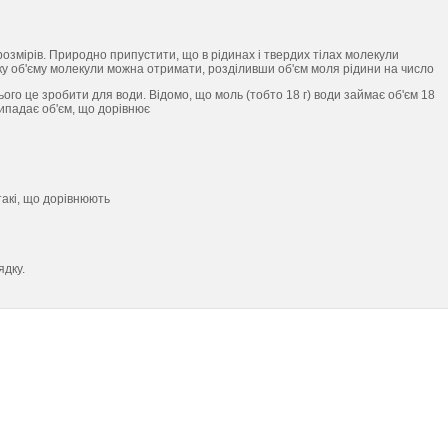
озмірів. Природно припустити, що в рідинах і твердих тілах молекули
ку об'єму молекули можна отримати, розділивши об'єм моля рідини на число
ього це зробити для води. Відомо, що моль (тобто 18 г) води займає об'єм 18
ипадає об'єм, що дорівнює
такі, що дорівнюють
ядку.