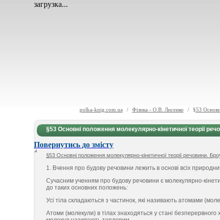
загрузка...
polka-knig.com.ua
/
Фізика - О.В. Лисенко
/
§53 Основн
§53 Основні положення молекулярно-кінетичної теорії речо
Повернутись до змісту
§53 Основні положення молекулярно-кінетичної теорії речовини. Броу
1. Вчення про будову речовини лежить в основі всіх природн
Сучасним ученням про будову речовини є молекулярно-кінетич
до таких основних положень:
Усі тіла складаються з частинок, які називають атомами (мол
Атоми (молекули) в тілах знаходяться у стані безперервного х