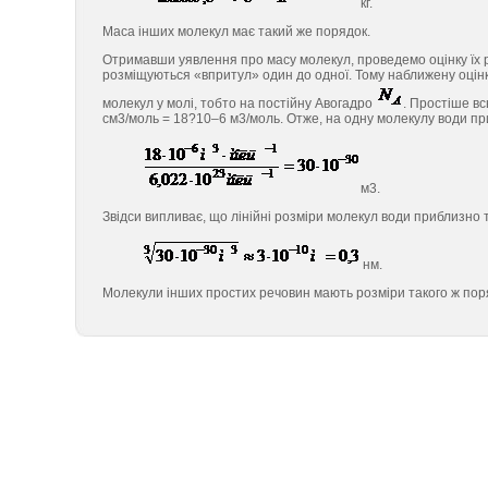
кг.
Маса інших молекул має такий же порядок.
Отримавши уявлення про масу молекул, проведемо оцінку їх р
розміщуються «впритул» один до одної. Тому наближену оцін
молекул у молі, тобто на постійну Авогадро
. Простіше вс
см3/моль = 18?10–6 м3/моль. Отже, на одну молекулу води пр
м3.
Звідси випливає, що лінійні розміри молекул води приблизно 
нм.
Молекули інших простих речовин мають розміри такого ж пор