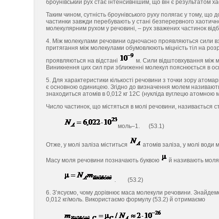
броунівський рух стає інтенсивнішим, що він є результатом ха
Таким чином, сутність броунівського руху полягає у тому, що до
частинки завжди перебувають у стані безперервного хаотичног
молекулярним рухом у речовині, – рух зважених частинок відб
4. Між молекулами речовини одночасно проявляються сили вз
притягання між молекулами обумовлюють міцність тіл на розр
проявляються на відстані
м. Сили відштовхування між м
Виникнення цих сил при зближенні молекул пояснюється в о
5. Для характеристики кількості речовини з точки зору атома
є основною одиницею. Згідно до визначення молем називають та
знаходиться атомів в 0,012 кг 12С (нукліда вуглецю атомною 
Число частинок, що містяться в молі речовини, називається
моль–1. (53.1)
Отже, у молі заліза міститься
атомів заліза, у молі води 
Масу моля речовини позначають буквою
й називають моляр
. (53.2)
6. З’ясуємо, чому дорівнює маса молекули речовини. Знайдем
0,012 кг/моль. Використаємо формулу (53.2) й отримаємо