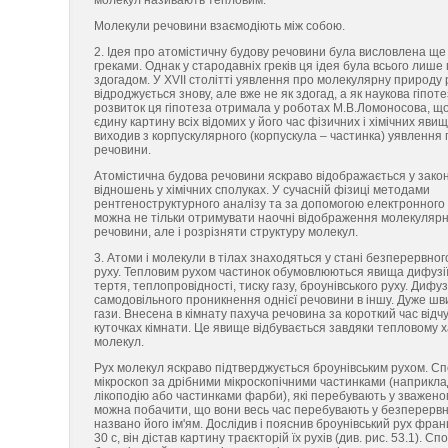
молекул називають тепловим.
Молекули речовини взаємодіють між собою.
2. Ідея про атомістичну будову речовини була висловлена ще
греками. Однак у стародавніх греків ця ідея була всього лише
здогадом. У XVII столітті уявлення про молекулярну природу
відроджується знову, але вже не як здогад, а як наукова гіпот
розвиток ця гіпотеза отримала у роботах М.В.Ломоносова, щ
єдину картину всіх відомих у його час фізичних і хімічних явищ
виходив з корпускулярного (корпускула – частинка) уявлення 
речовини.
Атомістична будова речовини яскраво відображається у закон
відношень у хімічних сполуках. У сучасній фізиці методами
рентгеноструктурного аналізу та за допомогою електронного
можна не тільки отримувати наочні відображення молекулярн
речовини, але і розрізняти структуру молекул.
3. Атоми і молекули в тілах знаходяться у стані безперервно
руху. Тепловим рухом частинок обумовлюються явища дифузії
тертя, теплопровідності, тиску газу, броунівського руху. Дифу
самодовільного проникнення однієї речовини в іншу. Дуже ш
гази. Внесена в кімнату пахуча речовина за короткий час відчу
куточках кімнати. Це явище відбувається завдяки тепловому 
молекул.
Рух молекул яскраво підтверджується броунівським рухом. Сп
мікроскоп за дрібними мікроскопічними частинками (наприкла
лікоподію або частинками фарби), які перебувають у зваженому
можна побачити, що вони весь час перебувають у безперервно
названо його ім'ям. Дослідив і пояснив броунівський рух фр
30 с, він дістав картину траєкторій їх рухів (див. рис. 53.1