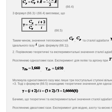
. (66.4)
З формул (66.3) і (66.4) випливає, що
. (66.5)
Таким чином, значення теплоємностей
,
та сталої адіабати
ідеального газу
(див. формулу (66.1)).
2. Порівняємо теоретичні та експериментальні значення сталої адіаб
Розглянемо одноатомні гази. Експеримент для гелію та аргону при
,
.
Молекула одноатомного газу має лише три поступальні ступені вільно
=3. Тоді з формули (66.5) знаходимо теоретичне значення для одноа
.
Бачимо, що теоретичні та експериментальні значення сталої адіабати
Розглянемо двоатомні гази. Експеримент для водню, азоту та кисню