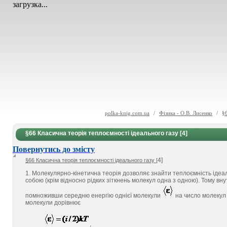
загрузка...
polka-knig.com.ua
/
Фізика - О.В. Лисенко
/
§
§66 Класична теорія теплоємності ідеального газу [4]
Повернутись до змісту
4]
§66 Класична теорія теплоємності ідеального газу [
1. Молекулярно-кінетична теорія дозволяє знайти теплоємність ідеаль
собою (крім відносно рідких зіткнень молекул одна з одною). Тому вн
помноживши середню енергію однієї молекули
на число молекул 
молекули дорівнює
,