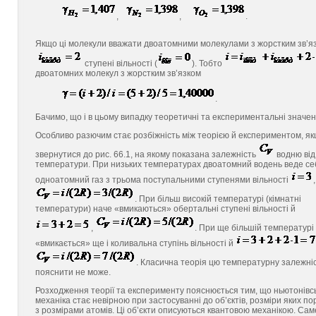
,
,
.
Якщо ці молекули вважати двоатомними молекулами з жорстким зв’яз
ступені вільності (
). Тобто
двоатомних молекул з жорстким зв’язком
.
Бачимо, що і в цьому випадку теоретичні та експериментальні значен
Особливо разючим стає розбіжність між теорією й експериментом, я
звернутися до рис. 66.1, на якому показана залежність
водню від
температури. При низьких температурах двоатомний водень веде се
одноатомний газ з трьома поступальними ступенями вільності
,
. При більш високій температурі (кімнатні
температури) наче «вмикаються» обертальні ступені вільності й
,
. При ще більшій температурі
«вмикається» ще і коливальна ступінь вільності й
. Класична теорія цю температурну залежні
пояснити не може.
Розходження теорії та експерименту пояснюється тим, що ньютонівс
механіка стає невірною при застосуванні до об’єктів, розміри яких по
з розмірами атомів. Ці об’єкти описуються квантовою механікою. Сам