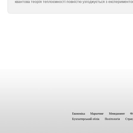
квантова теорія теплоємності повністю узгоджується з експерименто
Економіка
Маркетинг
Менеджмент
Фі
Бухгалтерський облік
Політологія
Страх