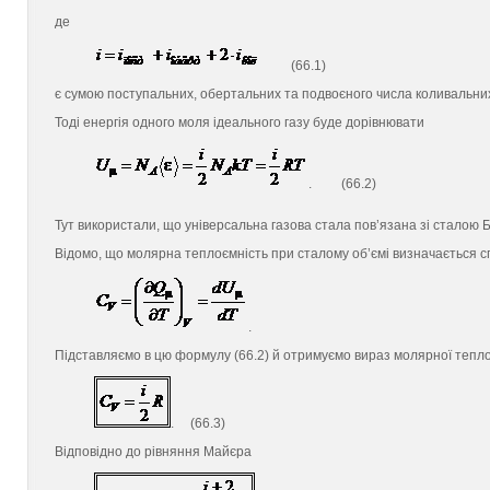
де
(66.1)
є сумою поступальних, обертальних та подвоєного числа коливальних
Тоді енергія одного моля ідеального газу буде дорівнювати
. (66.2)
Тут використали, що універсальна газова стала пов’язана зі стало
Відомо, що молярна теплоємність при сталому об’ємі визначається 
.
Підставляємо в цю формулу (66.2) й отримуємо вираз молярної теплоє
. (66.3)
Відповідно до рівняння Майєра