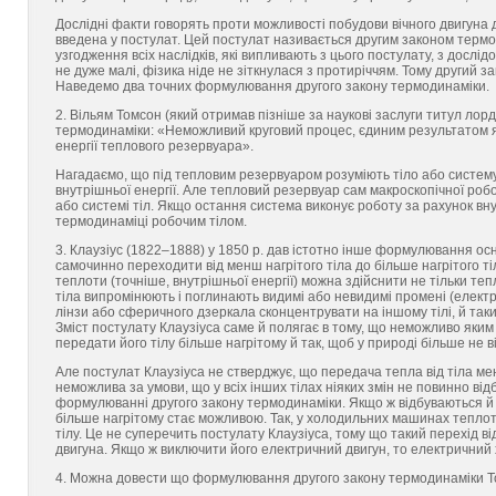
Дослідні факти говорять проти можливості побудови вічного двигуна д
введена у постулат. Цей постулат називається другим законом термод
узгодження всіх наслідків, які випливають з цього постулату, з дослі
не дуже малі, фізика ніде не зіткнулася з протиріччям. Тому другий 
Наведемо два точних формулювання другого закону термодинаміки.
2. Вільям Томсон (який отримав пізніше за наукові заслуги титул лор
термодинаміки: «Неможливий круговий процес, єдиним результатом я
енергії теплового резервуара».
Нагадаємо, що під тепловим резервуаром розуміють тіло або систему 
внутрішньої енергії. Але тепловий резервуар сам макроскопічної роб
або системі тіл. Якщо остання система виконує роботу за рахунок вну
термодинаміці робочим тілом.
3. Клаузіус (1822–1888) у 1850 р. дав істотно інше формулювання ос
самочинно переходити від менш нагрітого тіла до більше нагрітого т
теплоти (точніше, внутрішньої енергії) можна здійснити не тільки теп
тіла випромінюють і поглинають видимі або невидимі промені (елект
лінзи або сферичного дзеркала сконцентрувати на іншому тілі, й та
Зміст постулату Клаузіуса саме й полягає в тому, що неможливо яким 
передати його тілу більше нагрітому й так, щоб у природі більше не в
Але постулат Клаузіуса не стверджує, що передача тепла від тіла ме
неможлива за умови, що у всіх інших тілах ніяких змін не повинно ві
формулюванні другого закону термодинаміки. Якщо ж відбуваються й і
більше нагрітому стає можливою. Так, у холодильних машинах теплота
тілу. Це не суперечить постулату Клаузіуса, тому що такий перехід 
двигуна. Якщо ж виключити його електричний двигун, то електричний
4. Можна довести що формулювання другого закону термодинаміки То