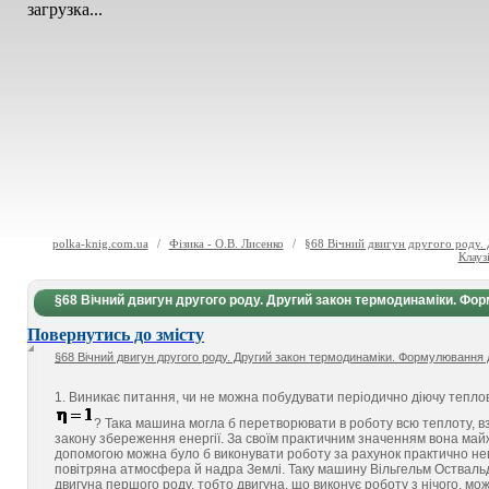
загрузка...
polka-knig.com.ua
/
Фізика - О.В. Лисенко
/
§68 Вічний двигун другого роду.
Клауз
§68 Вічний двигун другого роду. Другий закон термодинаміки. Фор
Повернутись до змісту
§68 Вічний двигун другого роду. Другий закон термодинаміки. Формулювання д
1. Виникає питання, чи не можна побудувати періодично діючу тепло
? Така машина могла б перетворювати в роботу всю теплоту, вз
закону збереження енергії. За своїм практичним значенням вона майж
допомогою можна було б виконувати роботу за рахунок практично неви
повітряна атмосфера й надра Землі. Таку машину Вільгельм Оствальд 
двигуна першого роду, тобто двигуна, що виконує роботу з нічого, мо