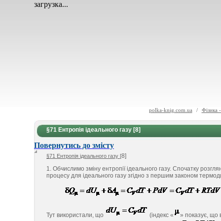
загрузка...
polka-knig.com.ua
/
Фізика 
§71 Ентропія ідеального газу [8]
Повернутись до змісту
8]
§71 Ентропія ідеального газу [
1. Обчислимо зміну ентропії ідеального газу. Спочатку розгл
процесу для ідеального газу згідно з першим законом термо
Тут використали, що
(індекс «
» показує, що