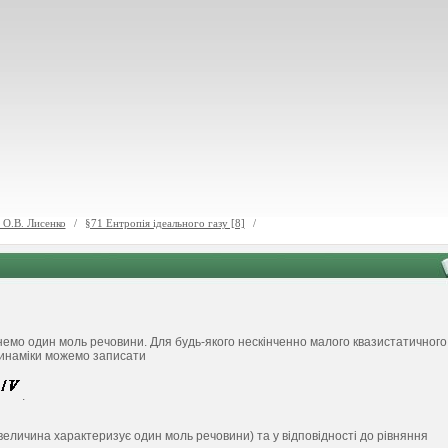
- О.В. Лисенко
/
§71 Ентропія ідеального газу [8]
/
янемо один моль речовини. Для будь-якого нескінченно малого квазистатичного
динаміки можемо записати
.
 величина характеризує один моль речовини) та у відповідності до рівняння