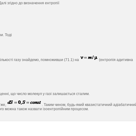
 Далі згідно до визначення ентропії
и. Тоді
 кількості газу знайдемо, помноживши (71.1) на
(ентропія адитивна
щенні, що число молекул у газі залишається сталим.
отже,
. Таким чином, будь-який квазистатичний адіабатични
його можна також назвати ізоентропійним процесом.