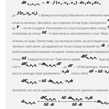
, (
де
є функцією розподілу Максвелла за компонентам
кількість молекул. Зрозуміло, що в одиниці об’єму буде знаходитися
де
– об’єм посудини. Розглянемо на стінці посудини малу площу
в напрямку до площі
, то вони можуть зіштовхнутися з нею. Якщо
зіткнень не буде. Припустимо, що молекули групи, що розглядається
молекул такої групи, що вдаряються об цю площу за малий час
. 
який розміщений усередині посудини. Кожна молекула досліджуваної г
площі
й вдаритися об неї. Тому число ударів
буде до
тобто
, де
– об'єм циліндра. Напра
висота циліндра буде дорівнювати
, а його об'єм
.
Зрозуміло, що число ударів молекул цієї групи об одиничну поверхн