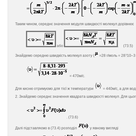
Таким чином, середнє значення модуля швидкості молекул дорівнює
або
. (73.5)
Знайдемо середню швидкість молекул азоту (
=28 г/моль = 28
?
10–3 
= 470м/с.
Для кисню отримуємо для тієї ж температури
= 440м/с, а для во
2. Знайдемо середнє значення квадрата швидкості молекул. Для цього
. (73.6)
Далі підставляємо в (73.4) розподіл
у явному вигляді