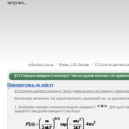
загрузка...
polka-knig.com.ua
/
Фізика - О.В. Лисенко
/
§73 Середні швидкості 
§73 Середні швидкості молекул. Число ударів молекул об одинич
Повернутись до змісту
§73 Середні швидкості молекул. Число ударів молекул об одиничну поверхню
Визначимо величини, які характеризують ідеальний газ, за допомого
1. Знайдемо середнє значення модуля швидкості
. Для цього
швидкості (модулям швидкості) молекул