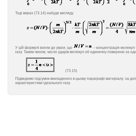
Тоді вираз (73.14) набуде вигляду
У цій формулі взяли до уваги, що
– концентрація молекул г
газу. Таким чином, число ударів молекул об одиничну поверхню за о
. (73.15)
Підведемо підсумок викладеного в цьому параграфі матеріалу: за д
характеристики ідеального газу.