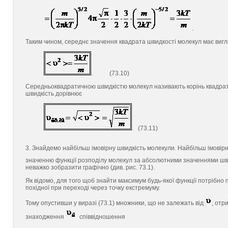
.
Таким чином, середнє значення квадрата швидкості молекул має виг
. (73.10)
Середньоквадратичною швидкістю молекул називають корінь квадратн
швидкість дорівнює
. (73.11)
3. Знайдемо найбільш імовірну швидкість молекули. Найбільш імові
значенню функції розподілу молекул за абсолютними значеннями ш
неважко зобразити графічно (див. рис. 73.1).
Як відомо, для того щоб знайти максимум будь-якої функції потрібно пр
похідної при переході через точку екстремуму.
Тому опустивши у виразі (73.1) множники, що не залежать від
, отр
знаходження
співвідношення