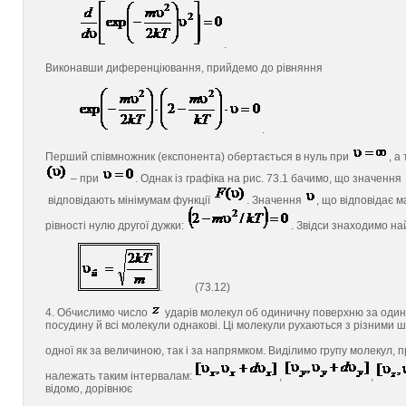
.
Виконавши диференціювання, прийдемо до рівняння
.
Перший співмножник (експонента) обертається в нуль при
, а
– при
. Однак із графіка на рис. 73.1 бачимо, що значення
відповідають мінімумам функції
. Значення
, що відповідає 
рівності нулю другої дужки:
. Звідси знаходимо на
. (73.12)
4. Обчислимо число
ударів молекул об одиничну поверхню за один
посудину й всі молекули однакові. Ці молекули рухаються з різними ш
одної як за величиною, так і за напрямком. Виділимо групу молекул, 
належать таким інтервалам:
,
,
відомо, дорівнює