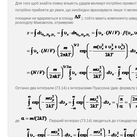
Для того щоб знайти повну кількість ударів молекул потрібно провес
потрібно прийняти до уваги, що необхідно враховувати лише ті молек
площини не вдаряються в площу
), тобто мають компоненту шви
розподілу Максвелла, отримуємо
Останні два інтеграли (73.14) є інтегралами Пуассона (див. формулу (
де
. Перший інтеграл (73.14) зводиться до стандартн