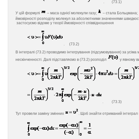
. (73.1)
У цій формулі
– маса однієї молекули газу;
– стала Больцмана;
ймовірності розподілу молекул за абсолютними значеннями швидкос
застосуємо відоме у теорії ймовірності співвідношення
. (73.2)
В інтегралі (73.2) проводимо інтегрування (підсумовування) за усім
нескінченності. Далі підставляємо в (73.2) розподіл
у явному в
. (73.3)
Тут провели заміну змінних
. Щоб знайти отриманий інтеграл 