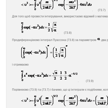
. (73.7)
Для того щоб провести інтегрування, використаємо відомий з матема
. (73.8)
Продиференціюємо інтеграл Пуассона (73.8) за параметром
два 
і отримаємо
. (73.9)
Порівнюємо (73.9) та (73.7) і бачимо, що ці інтеграли є подібними, к