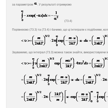
за параметром
. У результаті отримуємо
(73.4)
Порівнюємо (73.3) та (73.4) і бачимо, що ці інтеграли є подібними, ко
Зауважимо, що інтеграл (73.3) можна також знайти, використовуючи 