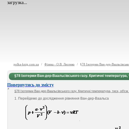
загрузка...
polka-knig.com.ua
/
Фізика - О.В. Лисенко
/
§78 Ізотерми Ван-дер-Ваальсівськог
§78 Ізотерми Ван-дер-Ваальсівського газу. Критичні температура, ти
Повернутись до змісту
§78 Ізотерми Ван-дер-Ваальсівського газу. Критичні температура, тиск, об'єм і
1. Перейдемо до дослідження рівняння Ван-дер-Ваальса
.