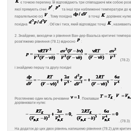
є точкою перегину. Їй відповідають три співпадаючі між собою розв
якої прямують січні
,
та інші при наближенні температури до к
паралельною осі
. Тому похідна
в точці
дорівнює нулю.
похідна
. Об’єм і тиск, який відповідає точці
, називают
2. Знайдемо, виходячи з рівняння Ван-дер-Ваальса критичні темпер
розв’яжемо рівняння (78.1) відносно
:
(78.2)
і знайдемо першу та другу похідні
.
Розглянемо один моль речовини
. Поклавши
,
дорівнювати нулю:
. (78.3)
На додаток до цих двох рівнянь напишемо рівняння (78.2) для критичн