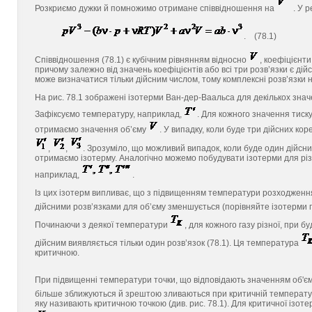
Розкриємо дужки й помножимо отримане співвідношення на
. У 
. (78.1)
Співвідношення (78.1) є кубічним рівнянням відносно
, коефіцієнт
причому залежно від значень коефіцієнтів або всі три розв’язки є дій
може визначатися тільки дійсним числом, тому комплексні розв’язки н
На рис. 78.1 зображені ізотерми Ван-дер-Ваальса для декількох зна
Зафіксуємо температуру, наприклад,
. Для кожного значення тиск
отримаємо значення об’єму
. У випадку, коли буде три дійсних кор
,
,
. Зрозуміло, що можливий випадок, коли буде один дійсний
отримаємо ізотерму. Аналогічно можемо побудувати ізотерми для рі
наприклад,
.
Із цих ізотерм випливає, що з підвищенням температури розходженн
дійсними розв’язками для об’єму зменшується (порівняйте ізотерми
Починаючи з деякої температури
, для кожного газу різної, при б
дійсним виявляється тільки один розв’язок (78.1). Ця температура
критичною.
При підвищенні температури точки, що відповідають значенням об'є
більше зближуються й зрештою зливаються при критичній температур
яку називають критичною точкою (див. рис. 78.1). Для критичної ізот