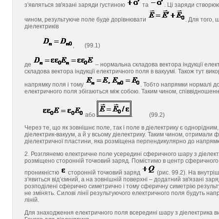
з'являться зв'язані заряди густиною
та
. Ці заряди створю
чином, результуюче поле буде дорівнювати
. Для того,
діелектриків
, (99.1)
де
– нормальна складова вектора індукції елек
складова вектора індукції електричного поля в вакуумі. Також тут в
напрямку поля і тому
. Тобто напрямки нормалі д
електричного поля збігаються між собою. Таким чином, співвідношенн
або
. (99.2)
Через те, що як зовнішнє поле, так і поле в діелектрику є однорідним
діелектрик-вакуум, а й у всьому діелектрику. Таким чином, отримали 
діелектричної пластини, яка розміщена перпендикулярно до напрямк
2. Розглянемо електричне поле усередині сферичного шару з діелектр
розміщено сторонній точковий заряд. Помістимо в центр сферичного 
проникністю
сторонній точковий заряд
(рис. 99.2). На внутрі
з'явиться від’ємний, а на зовнішній поверхні – додатний зв'язані зар
розподілені сферично симетрично і тому сферичну симетрію результ
не змінять. Силові лінії результуючого електричного поля будуть на
ліній.
Для знаходження електричного поля всередині шару з діелектрика 