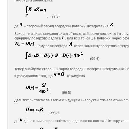
Гаусса для діелектрика
, (99.3)
де
– сторонній заряд всередині поверхні інтегрування
.
Виходячи з вище описаної симетрії поля, виберемо поверхню інтегру
сферичну поверхню радіуса
. Для всіх точок цієї поверхні через 
. Тому потік вектора
через замкнену поверхню інтегр
. (99.4)
Тепер знайдемо сторонній заряд всередині поверхні інтегрування. З
з урахуванням того, що
, отримуємо
. (99.5)
Далі використаємо зв’язок між індукцією і напруженістю електричног
, (99.6)
де
діелектрична проникність середовища на поверхні інтегруванн