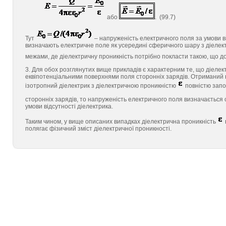
або
. (99.7)
Тут
– напруженість електричного поля за умови ві
визначають електричне поле як усередині сферичного шару з діелектри
межами, де діелектричну проникність потрібно покласти такою, що до
3. Для обох розглянутих вище прикладів є характерним те, що діелект
еквіпотенціальними поверхнями поля сторонніх зарядів. Отриманий н
ізотропний діелектрик з діелектричною проникністю
повністю запо
сторонніх зарядів, то напруженість електричного поля визначаєтьс
умови відсутності діелектрика.
Таким чином, у вище описаних випадках діелектрична проникність
полягає фізичний зміст діелектричної проникності.