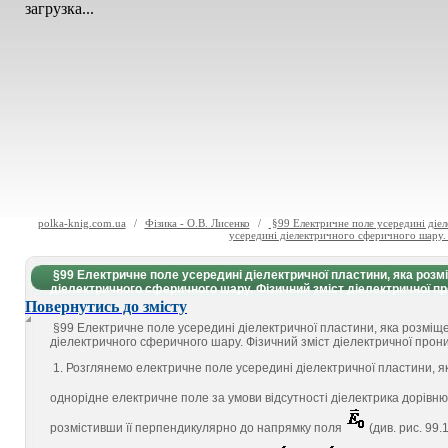
загрузка...
polka-knig.com.ua
/
Фізика - О.В. Лисенко
/
§99 Електричне поле усередині діел
усередині діелектричного сферичного шару. 
§99 Електричне поле усередині діелектричної пластини, яка роз
діелектричного сферичного шару. Фізичний зміст діелектричної про
Повернутись до змісту
§99 Електричне поле усередині діелектричної пластини, яка розміщ
діелектричного сферичного шару. Фізичний зміст діелектричної проник
1. Розглянемо електричне поле усередині діелектричної пластини, 
однорідне електричне поле за умови відсутності діелектрика дорівн
розмістивши її перпендикулярно до напрямку поля
(див. рис. 99