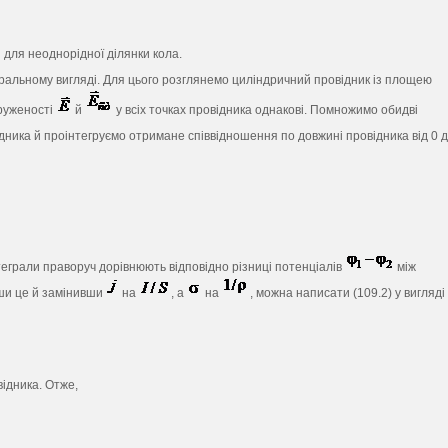
для неоднорідної ділянки кола.
гральному вигляді. Для цього розглянемо циліндричний провідник із площею
руженості
й
у всіх точках провідника однакові. Помножимо обидві
дника й проінтегруємо отримане співвідношення по довжині провідника від 0 
нтеграли праворуч дорівнюють відповідно різниці потенціалів
між
вши це й замінивши
на
, а
на
, можна написати (109.2) у вигляді
ідника. Отже,