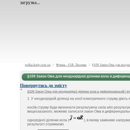
загрузка...
polka-knig.com.ua
/
Фізика - О.В. Лисенко
/
§109 Закон Ома для неоднор
§109 Закон Ома для неоднорідної ділянки кола в диференці
Повернутись до змісту
§109 Закон Ома для неоднорідної ділянки кола в диференціальній і ін
1. У неоднорідній ділянці на носії електричного струму діють 
носіїв струму буде визначати результуюча сила або результу
вищесказаного, можемо записати закон Ома в диференціально
однорідної ділянки кола (
), в якому замінимо напруж
результаті отримаємо