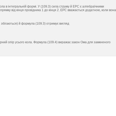
ла в інтегральній формі. У (109.3) сила струму й ЕРС є алгебраїчними
рямку від кінця провідника 1 до кінця 2. ЕРС вважається додатною, коли вона
 2 збігаються) й формула (109.3) отримує вигляд
рний опір усього кола. Формула (109.4) виражає закон Ома для замкненого