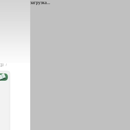
загрузка...
[5]
/