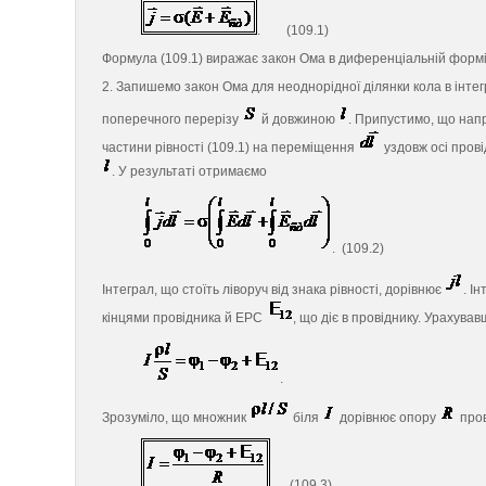
. (109.1)
Формула (109.1) виражає закон Ома в диференціальній формі 
2. Запишемо закон Ома для неоднорідної ділянки кола в інте
поперечного перерізу
й довжиною
. Припустимо, що нап
частини рівності (109.1) на переміщення
уздовж осі прові
. У результаті отримаємо
. (109.2)
Інтеграл, що стоїть ліворуч від знака рівності, дорівнює
. І
кінцями провідника й ЕРС
, що діє в провіднику. Урахува
.
Зрозуміло, що множник
біля
дорівнює опору
пров
. (109.3)