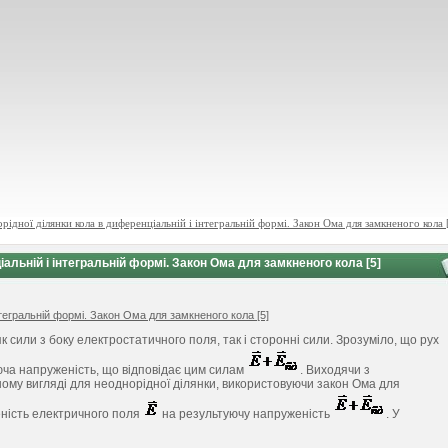
ідної ділянки кола в диференціальній і інтегральній формі. Закон Ома для замкненого кола 
альній і інтегральній формі. Закон Ома для замкненого кола [5]
тегральній формі. Закон Ома для замкненого кола [5]
як сили з боку електростатичного поля, так і сторонні сили. Зрозуміло, що рух
юча напруженість, що відповідає цим силам
. Виходячи з
му вигляді для неоднорідної ділянки, використовуючи закон Ома для
еність електричного поля
на результуючу напруженість
. У