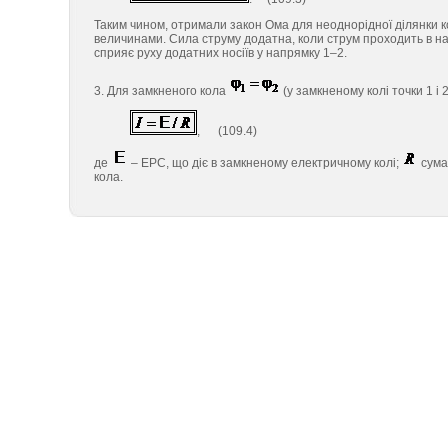
Таким чином, отримали закон Ома для неоднорідної ділянки ко
величинами. Сила струму додатна, коли струм проходить в нап
сприяє руху додатних носіїв у напрямку 1–2.
3. Для замкненого кола
(у замкненому колі точки 1 і
, (109.4)
де
– ЕРС, що діє в замкненому електричному колі;
сума
кола.