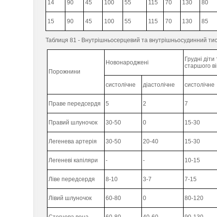
14
90
45
100
55
115
70
130
80
15
90
45
100
55
115
70
130
85
Таблиця 81 - Внутрішньосерцевий та внутрішньосудинний тиск 
Грудні діти 
Новонароджені
старшого ві
Порожнини
систолічне
діастолічне
систолічне
Праве передсердя
5
2
7
Правий шлуночок
30-50
0
15-30
Легенева артерія
30-50
20-40
15-30
Легеневі капіляри
-
-
10-15
Ліве передсердя
8-10
3-7
7-15
Лівий шлуночок
60-80
0
80-120