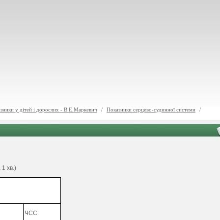
зники у дітей і дорослих - В.Е.Маркевич
/
Показники серцево-судинної системи
/
1 хв.)
ЧСС