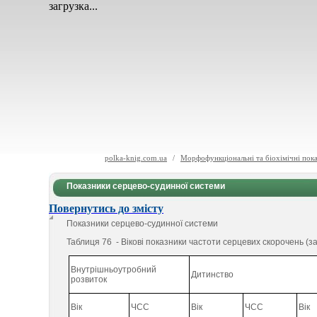
загрузка...
polka-knig.com.ua
/
Морфофункціональні та біохімічні пока
Показники серцево-судинної системи
Повернутись до змісту
Показники серцево-судинної системи
Таблиця 76 - Вікові показники частоти серцевих скорочень (за 
Внутрішньоутробний
Дитинство
розвиток
Вік
ЧСС
Вік
ЧСС
Вік