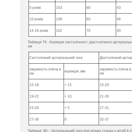
5 років
103
60
43
10 років
106
60
46
14-16 років
110
70
40
Таблиця 79 - Корекція систолічного і діастолічного артеріал
см
Систолічний артеріальний тиск
Діастолічний артер
окружність плеча в
окружність плеча в
корекція, мм
см
см
15-18
+ 15
15-20
19-22
+ 10
21-26
23-26
+ 5
27-31
27-30
0
32-37
Таблиця 80 – Артеріальний тиск при різних станах у дітей 6-15 