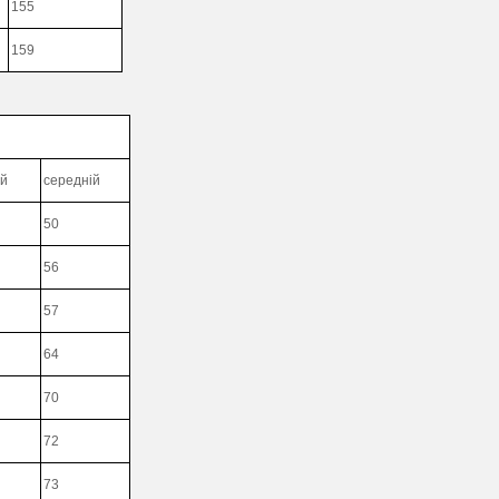
155
159
ий
середній
50
56
57
64
70
72
73