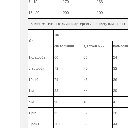
7 - 15
170
133
16 - 30
200
109
Таблиця 78 - Вікові величини артеріального тиску (мм рт. ст.)
Тиск
Вік
систолічний
діастолічний
пульсов
1-ша доба
60
36
24
5-та доба
72
40
32
10 діб
79
43
36
1 міс.
83
44
39
5 міс.
90
49
41
1 рік
95
57
38
3 роки
102
58
44