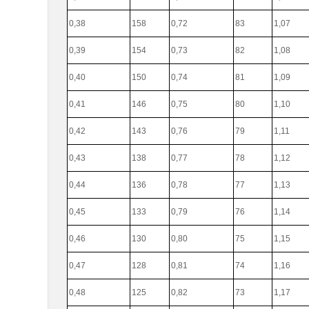
0,38
158
0,72
83
1,07
0,39
154
0,73
82
1,08
0,40
150
0,74
81
1,09
0,41
146
0,75
80
1,10
0,42
143
0,76
79
1,11
0,43
138
0,77
78
1,12
0,44
136
0,78
77
1,13
0,45
133
0,79
76
1,14
0,46
130
0,80
75
1,15
0,47
128
0,81
74
1,16
0,48
125
0,82
73
1,17