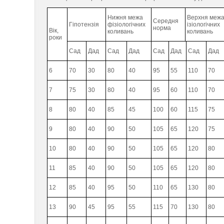
Нижня межа
Верхня меж
Середня
Гіпотензія
фізіологічних
ізіологічних
норма
Вік,
коливань
коливань
роки
Сад
Дад
Сад
Дад
Сад
Дад
Сад
Дад
6
70
30
80
40
95
55
110
70
7
75
30
80
40
95
60
110
70
8
80
40
85
45
100
60
115
75
9
80
40
90
50
105
65
120
75
10
80
40
90
50
105
65
120
80
11
85
40
90
50
105
65
120
80
12
85
40
95
50
110
65
130
80
13
90
45
95
55
115
70
130
80