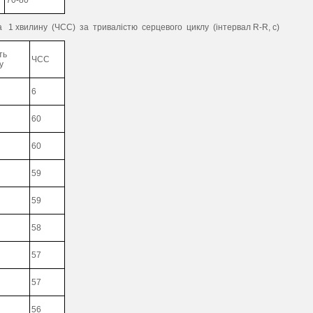
70-80
1 хвилину (ЧСС) за тривалістю серцевого циклу (інтервал R-R, с)
ть
ЧСС
у
6
60
60
59
59
58
57
57
56