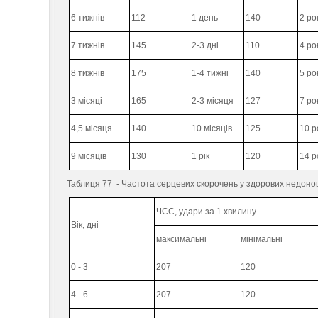
6 тижнів
112
1 день
140
2 ро
7 тижнів
145
2-3 дні
110
4 ро
8 тижнів
175
1-4 тижні
140
5 ро
3 місяці
165
2-3 місяця
127
7 ро
4,5 місяця
140
10 місяців
125
10 р
9 місяців
130
1 рік
120
14 р
Таблиця 77 - Частота серцевих скорочень у здорових недоно
ЧСС, удари за 1 хвилину
Вік, дні
максимальні
мінімальні
0 - 3
207
120
4 - 6
207
120