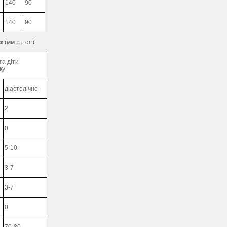
140
90
140
90
(мм рт. ст.)
та діти
ку
діастолічне
2
0
5-10
3-7
3-7
0