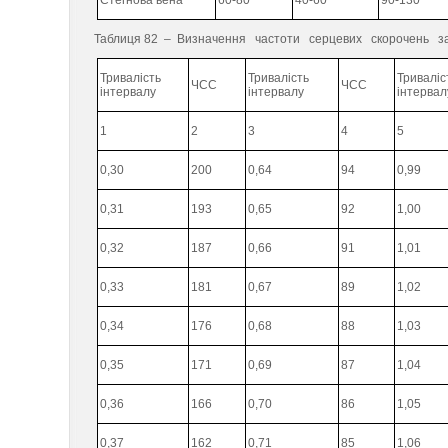
Стегнова вена
60-80
40-60
90-130
Таблиця 82 – Визначення частоти серцевих скорочень за 
Тривалість
Тривалість
Триваліс
ЧСС
ЧСС
інтервалу
інтервалу
інтервал
1
2
3
4
5
0,30
200
0,64
94
0,99
0,31
193
0,65
92
1,00
0,32
187
0,66
91
1,01
0,33
181
0,67
89
1,02
0,34
176
0,68
88
1,03
0,35
171
0,69
87
1,04
0,36
166
0,70
86
1,05
0,37
162
0,71
85
1,06