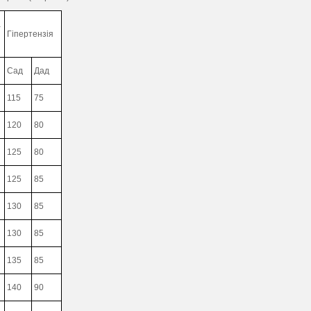
а
Гіпертензія
Сад
Дад
115
75
120
80
125
80
125
85
130
85
130
85
135
85
140
90