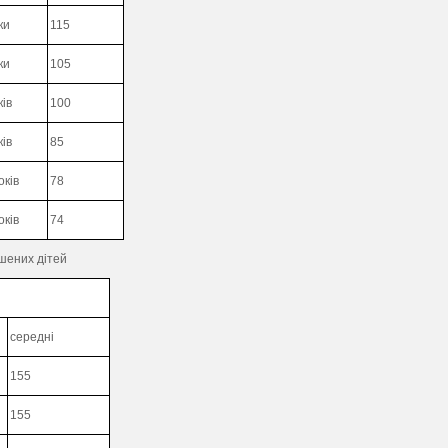
ки
115
ки
105
ків
100
ків
85
оків
78
оків
74
шених дітей
середні
155
155