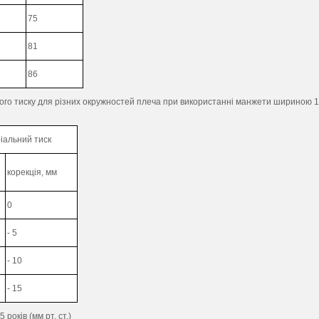
75
81
86
ьного тиску для різних окружностей плеча при використанні манжети шириною 
іальний тиск
корекція, мм
0
- 5
- 10
- 15
років (мм рт. cт.)