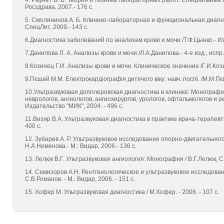
4. Раунет В. В. Теория и техника лабораторных работ. Специальные 
Росздрава, 2007.- 176 с.
5. Смолянинов А. Б. Клинико-лабораторная и функциональная диагнос
СпецЛит, 2009.- 143 с.
6.Диагностика заболеваний по анализам крови и мочи /Т.Ф.Цынко.- Изд.
7.Данилова Л. А. Анализы крови и мочи /Л.А.Данилова.- 4-е изд., испр
8.Козинец Г.И. Анализы крови и мочи. Клиническое значение /Г.И.Козин
9.Пєший М.М. Електрокардіографія дитячого віку: навч. посіб. /М.М.П
10.Ультразвуковая допплеровская диагностика в клинике: Монографи
неврологов, ангиологов, ангиохирургов, урологов, офтальмологов и р
Издательство "МИК", 2004. - 496 с.
11.Визир В.А. Ультразвуковая диагностика в практике врача-терапевт
400 с.
12. Зубарев А. Р. Ультразвуковое исследование опорно-двигательного
Н.А.Неменова.- М.: Видар, 2006.- 136 с.
13. Лелюк В.Г. Ультразвуковая ангиология: Монография / В.Г.Лелюк, С.Э
14. Семизоров А.Н. Рентгенологическое и ультразвуковое исследован
С.В.Романов. - М.: Видар, 2006. - 151 с.
15. Хофер М. Ультразвуковая диагностика / М.Хофер. - 2006. - 107 с.