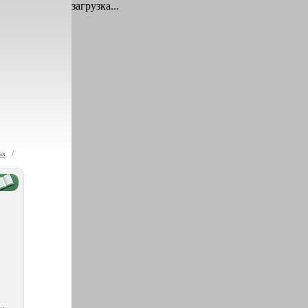
загрузка...
ах
/
в