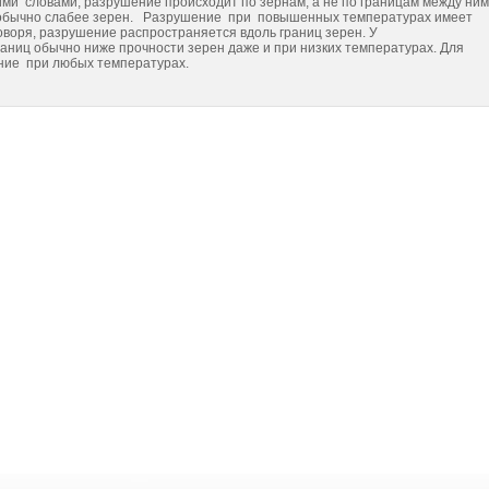
и словами, разрушение происходит по зернам, а не по границам между ним
ычно слабее зерен. Разрушение при повышенных температурах имеет
говоря, разрушение распространяется вдоль границ зерен. У
аниц обычно ниже прочности зерен даже и при низких температурах. Для
ние при любых температурах.