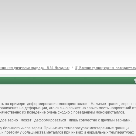
шин и их физическая природа - В.М. Нагорный
/
5) Влияние границ зерен в поликристалл
еть на примере деформирования монокристаллов. Наличие границ зерен 
раничения на деформации, что сильно влияет на зависимость напряжений от
ачественно их поведение очень сходно с поведением монокристаллов.
ждое зерно может деформиро­ваться лишь совместно с другими зернами,
ругу большого числа зерен. При низких температурах межзеренные границы
, и поэтому у боль­шинства металлов при низких и нормальных температурах