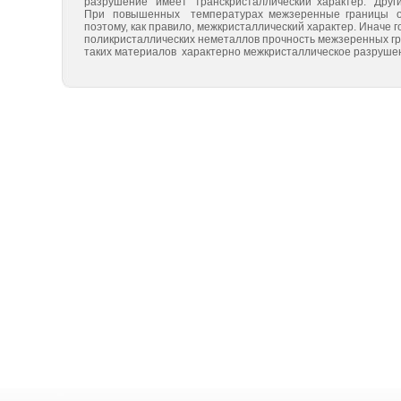
разруше­ние имеет транскристаллический характер. Другим
При повышенных температурах межзеренные границы об
поэтому, как правило, межкристаллический характер. Иначе 
поликристаллических неметаллов прочность межзеренных гр
таких мате­риалов характерно межкристаллическое разруше