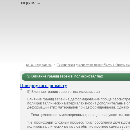
загрузка...
polka-knig.com.ua
/
Техническая диагностика машин:Часть 1 Отказы ма
5) Влияние границ зерен в поликристаллах
Повернутись до змісту
5) Влияние границ зерен в поликристаллах
Влияние границ зерен на деформирование проще рассмотр
поликристаллических материалах вносит дополнительные ог
деформаций этих материалов при деформировании. Однако к
Если целостность межзеренных границ не нарушается, ка
т. е. происходит слож­ный процесс приспособления друг к д
поликристал­лических металлов обычно прочнее самих зерен