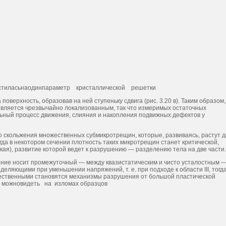
местиласьнаодинпараметр кристаллической решетки
поверхность, образовав на ней сту­пеньку сдвига (рис. 3.20 в). Таким образом,
является чрезвычайно локализованным, так что измеримых остаточных
ьный процесс движения, слияния и накоп­ления подвижных дефектов у
го скольжения множественных субмикротрещин, которые, развиваясь, растут д
да в некотором се­чении плотность таких микротрещин станет критической,
кая), развитие которой ведет к разрушению — разделению тела на две части.
ждение но­сит промежуточный — между квазистатическим и чисто усталостным 
еляющими при уменьшении напряжений, т. e. при подходе к области III, тогд
имущественными становятся механизмы разрушения от большой пластической
 можновидеть на изломах образцов