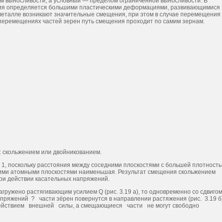
м выносливости, а условный — пределом ограниченной выносливости. В
рушения определяется большими пластическими деформациями, развивающимися
В металле возникают значительные смещения, при этом в случае перемещения
 перемещениях частей зерен путь смещения проходит по самим зернам.
 скольжением или двойникованием.
м 1, поскольку расстояния между соседними плоскостями с большей плотност
этими атомными плоскостями наименьшая. Результат смещения скольжением
при действии касательных напряжений.
гружено растягивающим усилием Q (рис. 3.19 а), то одновременно со сдвиго
яжений ? части зёрен повернутся в направлении растяжения (рис. 3.19 б)
действием внешней силы, а смещающиеся части не могут свободно