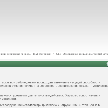
 и их физическая природа - В.М. Нагорный
/
3.1.3 Обобщенная кривая (диаграмма) уста
так как при работе детали происходит изменение несущей способности
клов нагружения) влияет на вероятность возникновения отказа — усталостн
ризуются уровнем и длительностью действия. Характер сопротивления
 усталости.
ых разрушений металлов при циклических нагружениях. С этой целью в