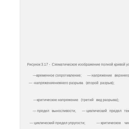
Рисунок 3.17 - Схематическое изображение полной кривой у
—временное сопротивление;
— напряжение верхнего
— -напряжениениж­него разрыва (второй разрыв);
—критическое напряжение (третий вид разрыва);
— предел выносливости,
— циклический предел тек
— циклический предел упругости;
— критическое чи