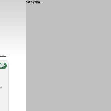
загрузка...
лости
/
ой