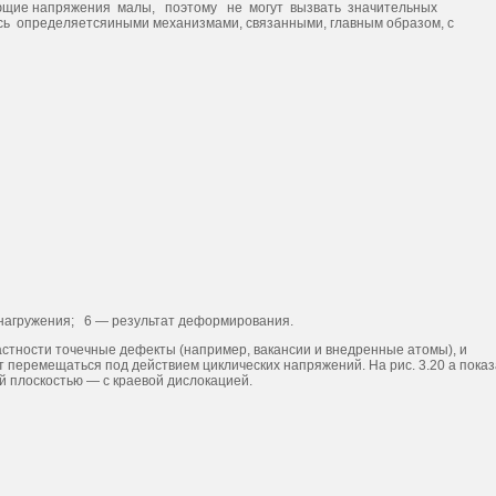
ствующие напряжения малы, поэтому не могут вызвать значительных
ь определяетсяиными механизмами, связанными, главным образом, с
 нагружения; 6 — результат деформирования.
стности точечные дефекты (например, вакансии и внедренные атомы), и
переме­щаться под действием циклических напряжений. На рис. 3.20 а показ
 плоско­стью — с краевой дислокацией.