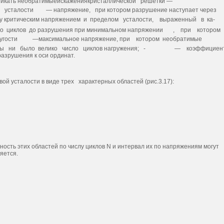
никать необратимыеискажениякристаллической решетки —
е усталости
— напряжение, при котором разрушение наступает через
у крити­ческим напряжением и пределом усталости, выраженный в ка­
о циклов до разрушения при минимальном напряжении
, при котором
угости
—максимальное напряжение, при котором необратимые
 бы ни было велико число циклов нагружения; -
— коэффицие
азрушения к оси ординат.
ой усталости в виде трех характерных областей (рис.3.17):
ость этих областей по числу циклов N и интервал их по напряжениям могут
яется.