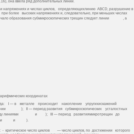
.16), она ввела ряд до­полнительных линий.
при напряжениях и чис­лах циклов, определяющихлинию ABCD, разрушение в
о при более высоких напряжениях и, следовательно, при меньших числах
ачало обра­зования субмикроскопических трещин следует линии
, а
гарифмических координатах
­риода: I — в металле происходит накопление упругихискажений
инии
); II — период развития субмикроскопических усталостных
­ду линиями
и
); III — период развитиямикротрещин до
ями
и
).
: - критическое число циклов
— число циклов, по достижении которого