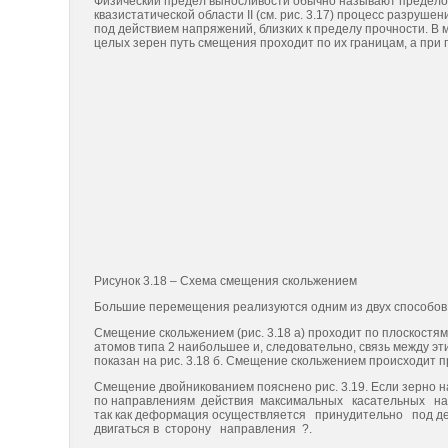
Физический предел выносливости обычно называют предело
квазистати­ческой области II (см. рис. 3.17) процесс раз
под действием напряже­ний, близких к пределу прочности. 
целых зерен путь смещения проходит по их границам, а при
Рисунок 3.18 – Схема смещения скольжением
Большие перемещения реализуются одним из двух способов:
Смещение скольже­нием (рис. 3.18 а) проходит по плоскостя
атомов типа 2 наибольшее и, следовательно, связь между 
показан на рис. 3.18 б. Смещение сколь­жением происходит 
Смещение двойникованием пояснено рис. 3.19. Если зерно на
по направлениям действия максимальных касательных напр
так как деформация осуществляется принудительно под 
двигаться в сторону направления ?.