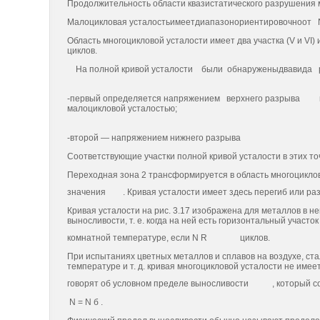
Продолжительность области квазистатического разрушения м
Малоцикловая усталостьимеетдиапазонориентировочноот 
Область многоцикловой усталости имеет два участка (V и V
циклов.
На полной кривой усталости были обнаруженыдвавида
-первый определяется напряжением верхнего разрыва
малоцикловой усталостью;
-второй — напряжением нижнего разрыва
Соответствующие участки полной кривой усталости в этих точ
Переходная зона 2 трансформируется в область многоцикло
значения
. Кривая усталости имеет здесь перегиб или ра
Кривая усталости на рис. 3.17 изображена для металлов в н
выносливости, т. e. когда на ней есть горизонтальный участо
комнатной температуре, если N R
циклов.
При испытаниях цветных металлов и сплавов на воздухе, ст
температуре и т. д. кривая многоцикловой усталости не имее
говорят об условном пределе выносливости
, который 
N = N б .