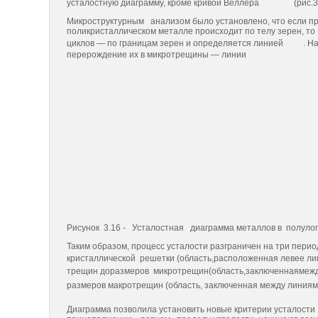
усталост­ную диаграмму, кроме кри­вой Веллера
(рис.3
Микроструктурным ана­лизом было установлено, что если 
поликристаллическом металле происходит по телу зерен, т
циклов — по границам зерен и определяется линией
. Н
перерождение их в микротрещины — линии
Рисунок 3.16 - Усталостная диаграмма металлов в полуло
Таким образом, процесс усталости разграничен на три пе
кристаллической решетки (область,расположенная левее л
трещин доразмеров микротрещин(область,заключеннаямеж
размеров макро­трещин (область, заключенная между лини
Диаграмма позволила установить новые критерии устало­сти 