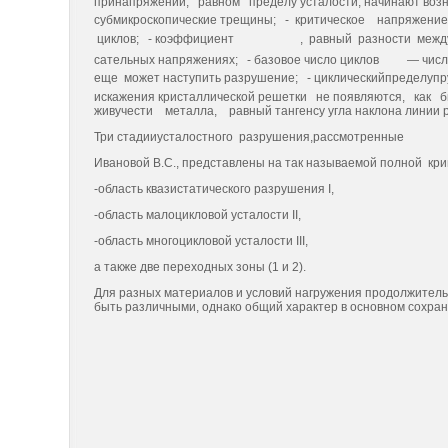
принапряжении, равном пределу усталости, начинают воз
субмикроскопические трещины; - критическое напряжени
циклов; - коэффициент
, равный разности межд
сательных напряжениях; - базовое число циклов
— числ
еще может на­ступить разрушение; - циклическийпределупр
искажения кристалличе­ской решетки не появляются, как
живучести металла, равный тангенсу угла наклона линии р
Три стадииусталостного разрушения,рассмотренные
Ивановой В.С., представлены на так называемой полной крив
-область квазистатического разрушения I,
-область малоцикловой усталости II,
-область многоцикловой усталости III,
а также две переходных зоны (1 и 2).
Для разных материалов и условий нагружения продолжительн
быть различными, однако общий характер в основном сохран