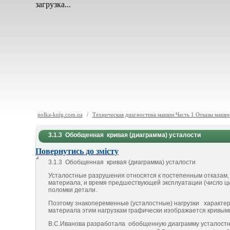
загрузка...
polka-knig.com.ua
/
Техническая диагностика машин:Часть 1 Отказы машин
3.1.3 Обобщенная кривая (диаграмма) усталости
Повернутись до змісту
3.1.3 Обобщенная кривая (диаграмма) усталости
Усталостные разрушения относятся к постепенным отказам, 
материала, и время предшествующей эксплуатации (число ци
поломки детали.
Поэтому знакопеременные (усталостные) нагрузки характе
материала этим нагрузкам графически изображается кривыми
В.С.Иванова разрабо­тала обобщенную диаграмму усталостн