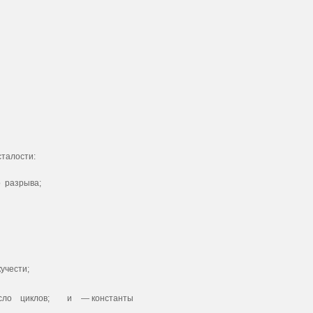
сталости:
 разрыва;
учести;
сло циклов;
и
— константы