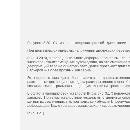
Рисунок 3.20 - Схема перемещения краевой дислокации
Под действием циклических напряжений дислокация пере
(рис. 3.20 б), а после длитель­ного деформирования вышла на 
здесь происходит смещение путем сдвига, но это смещение 
деформаций тело не обнаружи­вает. Далее протекает длител
барьеров — более прочных зон зерна.
Этот процесс приводит к образованию в плоскостях активно
размеров микротрещин, выходя за размеры одного зерна. Ког
возникает магистральная трещина усталости (макроскопичес
В области малоцикловой усталости III (см. рис. 3.17) повре
характер. При этом усталостные механизмы становятся опред
как при их увеличении, т. e. при подходе к области I, пре
деформации. Такую трансформацию механизмовразрушения
(рис. 3.21) .