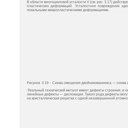
В области многоцикловой усталости V (см. рис. 3.17) дей
пластических деформаций. Усталостное повреждение здес
локальными микропластическими деформациями.
Рисунок 3.19 - Схема смещения двойникованием:а — схема
Реальный технический металл имеет дефекты строения, в ча
линейные дефекты — дислокации. Такого рода дефекты могут 
на кристаллическая решетка с одной незавершенной атомной