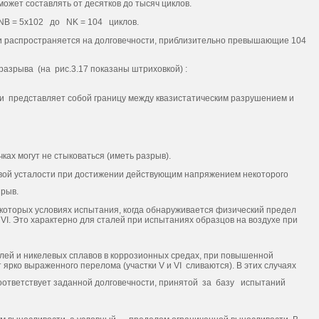
ожет составлять от десятков до тысяч циклов.
NB = 5х102 до NK = 104 циклов.
I) и распространяется на долговечности, приблизительно превышающие 104
 разрыва
(на рис.3.17 показаны штриховкой) :
и представляет собой границу между квазистатическим разрушением и
ках могут не стыковаться (иметь разрыв).
вой усталости при достижении действующим напряжением некоторого
зрыв.
екоторых условиях испытания, когда обнаруживается физический предел
к VI. Это характерно для сталей при испытаниях образцов на воздухе при
алей и никелевых сплавов в коррозионных средах, при повышенной
т ярко выраженного перелома (участки V и VI сливаются). В этих случаях
соответствует заданной долговечности, принятой за базу испытаний