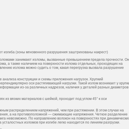
от изгиба (зоны мгновенного разрушения заштрихованы накрест)
изломами занимают изломы, вызванные превышением предела прочности. О
ома, а также наличием на поверхности излома отдельных, проходящих на
авлению излома можно судить о том, какая перегрузка вызвала разрушение
 анализа конструкции и схемы приложения нагрузок. Хрупкий
рпендикулярно оси растягивающей нагрузки. Такой излом возникает у хрупк
 деформации из-за различных надрезов, наличия у деталей разных диаметров
 из вязких материалов с шейкой, проходит под углом 45° к оси
ным распределением напряжений, чем при растяжении. В этом случае на
жения, а на противоположной — сжимающие напряжения. Четкое разделение
двига невозможно. По направлению волокон на поверхностях при динамически
 усталостных изломов при изгибе легко находится по линиям разгрузки.