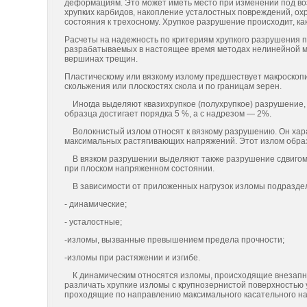
деформациям. Это может иметь место при изменении под во
хрупких карбидов, накопление усталостных повреждений, охр
состояния к трехосному. Хрупкое разрушение происходит, ка
Расчеты на надежность по критериям хрупкого разрушения п
разрабатываемых в настоящее время методах нелинейной м
вершинах трещин.
Пластическому или вязкому излому предшествует макроскопи
скольжения или плоскостях скола и по границам зерен.
Иногда выделяют квазихрупкое (полухрупкое) разрушение, к
образца достигает порядка 5 %, а с надрезом — 2%.
Волокнистый излом относят к вязкому разрушению. Он хара
максимальных растягивающих напряжений. Этот излом образ
В вязком разрушении выделяют также разрушение сдвигом, к
при плоском напряженном состоянии.
В зависимости от приложенных нагрузок изломы подраздел
- динамические;
- усталостные;
-изломы, вызванные превышением предела прочности;
-изломы при растяжении и изгибе.
К динамическим относятся изломы, происходящие внезапно 
различать хрупкие изломы с крупнозернистой поверхностью 
проходящие по направлению максимального касательного н