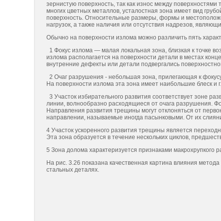
зернистую поверхность, так как износ между поверхно­стями 
многих цветных металлов, усталост­ная зона имеет вид груб
поверхность. Относительные размеры, формы и местоположе
нагрузок, а также наличия или отсутствия надрезов, являю
Обычно на поверхности излома можно различить пять характ
1 Фокус излома — малая локальная зона, близкая к точке 
излома располагается на поверхности детали в местах конц
внутренние дефекты или детали подвергались поверхностно
2 Очаг разрушения - небольшая зона, прилегающая к фокус
На поверхности излома эта зона имеет наибольшие блеск и г
3 Участок избирательного развития соответствует зоне раз
линии, волнообразно расходящиеся от очага разрушения. Фо
Направления развития трещины могут отклоняться от перво
направлении, называемые иногда пасынковыми. От их слияни
4 Участок ускоренного развития трещины является переходн
Эта зона образуется в течение нескольких циклов, предше
5 Зона долома характеризуется признаками макрохрупкого 
На рис. 3.26 показана качественная картина влияния метода
стальных деталях.