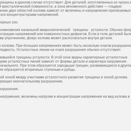
трещины в данном случае отсутствует. Для деталей, из­готовленных из чугуна 
ой кристаллической поверхности, а зона мгновенного действия — гладкую
ние двух областей излома зависят от величины и направления прила­гаемых
щихся концентраторами напряжений.
ерных зон.
возникновения начальной макроскопической трещины усталости. Обычно фок
ентрации напряжений или поверхностных дефектов. Если в теле деталей был
му упрочнению, фокус излома может располагаться внутри детали.
у излома. При больших напряжениях может быть несколько очагов разрушени
ладкость. Усталостные линии на очаге разрушения обычно отсутствуют.
вившейся трещины усталости. В этой зоне видны характерные усталостные
рма усталостных линий зависит от формы детали и характера нагружения.
начального. При этом образуются зародыши трещин, развивающиеся в друго
я образуются вторичные ступеньки и рубцы.
ой зоной между участками усталостного развития трещины и зоной долома.
ствующих окончательному разрушению.
разрушения.
 нагружения, величины нагрузки и концентрации напряжения на вид излома в