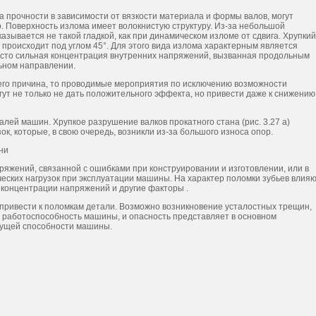
рочности в зависимости от вязкости материала и формы валов, могут
о. Поверхность излома имеет волокнистую структуру. Из-за небольшой
зывается не такой гладкой, как при динамическом изломе от сдвига. Хрупкий
роисходит под углом 45°. Для этого вида излома характерным является
есто сильная концентрация внутренних напряжений, вызванная продольным
ьном направлении.
го причина, то проводимые мероприятия по исключению возможности
ут не только не дать положительного эффекта, но привести даже к снижению
ей машин. Хрупкое разрушение валков прокатного стана (рис. 3.27 а)
к, которые, в свою очередь, возникли из-за большого износа опор.
ни
ряжений, связанной с ошибками при конструировании и изготовлении, или в
ских нагрузок при эксплуатации машины. На характер поломки зубьев влия
 концентрации напряжений и другие факторы .
ривести к поломкам детали. Возможно возникновение усталостных трещин,
работоспособность машины, и опасность представляет в основном
сущей способности машины.