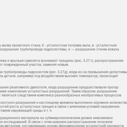
валка прокатного стана; б - усталостная поломка вала, в - усталостная
- разрушение трубопровода гидросистемы; е — разрушение стенки кожуха
яжа и крыльев самолета возникают трещины (рис. 3.27 г), распространение
ют поврежденный участок, заменяя новым.
к трубопроводы гидросистем (рис. 3.27д), когда из-за превышения допустим
ла детали, например под воздействием высоких температур, происходит
орания реактивного двигателя, когда разрушению предшествовали прогар
 также накопление усталостных разрушений. Таким образом, разрушение
т являться следствием комплекса разнообразных необратимых процессов.
алостного разрушения к настоящему времени выполнено огромное количеств
стей роста усталостных трещин в связи с влиянием условий нагружения,
ствием окружающей среды и т. п.
рукционного материала на субмикроскопическом уровне невозможно
их исследований. В связи с этим широкое распространение получили
ик металлов, составляющие основу феноменологии усталостной прочности.