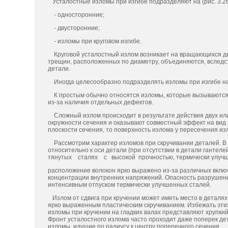
Усталостные изломы при изгибе подразделяют на (рис. 3.26
- односторонние;
- двусторонние;
- изломы при круговом изгибе.
Круговой усталостный излом возникает на вращающихся дет
трещин, расположенных по диаметру, объединяются, вследств
детали.
Иногда целесообразно подразделять изломы при изгибе на
К простым обычно относятся изломы, которые вызываются о
из-за наличия отдельных дефектов.
Сложный излом происходит в результате действия двух или
окружности сечения и оказывают совместный эффект на вид 
плоскости сечения, то поверхность излома у пересечения и
Рассмотрим характер изломов при скручивании деталей. В э
относительно к оси детали (при отсутствии в детали гантелей
тянутых сталях с высокой прочностью, термически улуч
расположение волокон ярко выражено из-за различных включ
концентрации внутренних напряжений. Опасность разрушен
интенсивным отпуском термически улучшенных сталей.
Излом от сдвига при кручении может иметь место в деталях,
ярко выраженным пластическим скручиванием. Избежать эти
изломы при кручении на гладких валах представляют хрупкий
Фронт усталостного излома часто проходит даже поперек де
изломы, идущие по радиусу к центру поперечного сечения.