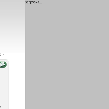
загрузка...
й
/
й
м