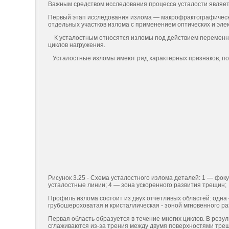
Важным средством исследования процесса усталости являетс
Первый этап исследования излома — макрофрактографическ
отдельных участ­ков излома с применением оптических и эле
К усталостным относятся изломы под действием переменных
циклов нагружения.
Усталостные изломы имеют ряд характерных признаков, позв
Рисунок 3.25 - Схема усталостного излома деталей: 1 — фок
усталостные линии; 4 — зона ускоренного развития трещин;
Профиль излома состоит из двух отчетли­вых областей: одна 
грубошероховатая и кристаллическая - зоной мгновенного р
Первая область образуется в течение многих циклов. В рез
сглаживают­ся из-за трения между двумя поверхностями трещ