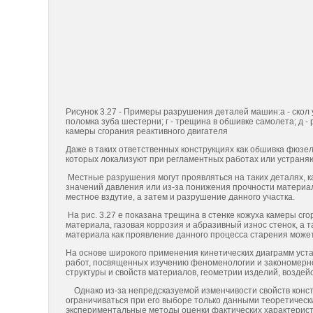
Рисунок 3.27 - Примеры разрушения деталей машин:а - скол у 
поломка зуба шестерни; г - трещина в обшивке самолета; д 
камеры сгорания реактивного двигателя
Даже в таких ответственных конструкциях как обшивка фюзел
которых локализуют при регламентных работах или устраня
Местные разрушения могут проявляться на таких деталях, ка
значений давления или из-за понижения прочности материа
местное вздутие, а затем и разрушение данного участка.
На рис. 3.27 е показана трещина в стенке кожуха камеры сг
материала, газовая коррозия и абразивный износ стенок, а
материала как проявление данного процесса старения може
На основе широкого применения кинетических диаграмм уст
работ, посвященных изучению феномено­логии и закономерно
структуры и свойств материалов, геометрии изделий, воздей
Однако из-за непредсказуемой изменчивости свойств конст
ограничиваться при его выборе только данными теоретическ
экспериментальные методы оценки фактических характерист