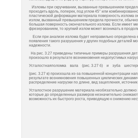
Изломы при скручивании, вызванные превышением предела п
проходить вдоль, поперек, под углом 45° или комбинированн
пластической деформации материала поверхность излома ока
излом, вызванный превышением предела прочности, обычно п
большая поверхность окончательного излома. Если имеет м
фрезерованием, то хрупкий излом может возникать в продол
Если при анализе излома будет неправильно определена е
появления такого разрушения у других подобных деталей мог
надежности.
На рис. 3.27 приведены типичные примеры разрушения детал
произошло в результате возникновения недопустимых нагрузо
Усталостнаяполомка вала (рис. 3.27 б) и зуба шестер
(рис. 3.27 в) произошла из-за повышенной концентрации нап
результате возникновения повышенных циклических динамиче
распределение нагрузки по длине, вид зацепления, источник
Усталостное разрушение материала необязательно должно п
которые до определенных размеров незначительно снижают 
возможность их быстрого роста, приводящую к снижению не