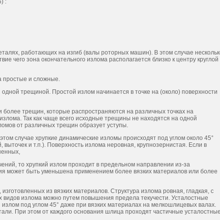
) :
алях, работающих на изгиб (валы роторных машин). В этом случае нескольк
ие чего зона окончательного излома располагается близко к центру круглой
 простые и сложные.
дной трещиной. Простой излом начинается в точке на (около) поверхности
 более трещин, которые распространяются на различных точках на
излома. Так как чаще всего исходные трещины не находятся на одной
зломов от различных трещин образует уступы.
том случае хрупкие динамические изломы происходят под углом около 45°
, выточек и т.п.). Поверхность излома неровная, крупнозернистая. Если в
шенных,
ений, то хрупкий излом проходит в предельном направлении из-за
ия может быть уменьшена применением более вязких материалов или более
 изготовленных из вязких материалов. Структура излома ровная, гладкая, с
х видов излома можно путем повышения предела текучести. Усталостные
 излом под углом 45° даже при вязких материалах на мелкошлицевых валах.
тали. При этом от каждого основания шлица проходят частичные усталостны