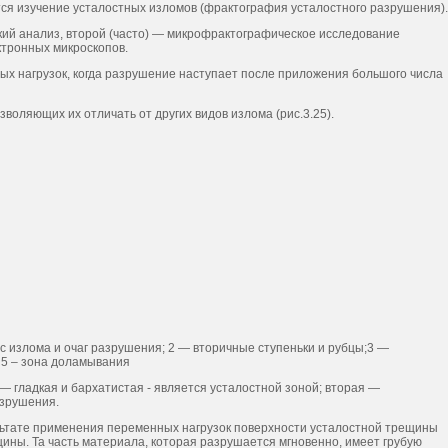
я изуче­ние усталостных изломов (фрактография усталостного разрушения).
ий анализ, второй (часто) — микрофрактографическое исследование
ктронных микроскопов.
 нагрузок, когда разрушение наступает после приложения большого числа
оляющих их отличать от других видов излома (рис.3.25).
ус излома и очаг разрушения; 2 — вторичные ступеньки и рубцы;3 —
 5 – зона доламывания
— гладкая и бархатистая - является устало­стной зоной; вторая —
азрушения.
ультате применения перемен­ных нагрузок поверхности усталостной трещины
ины. Та часть материала, которая разрушается мгновенно, имеет гру­бую