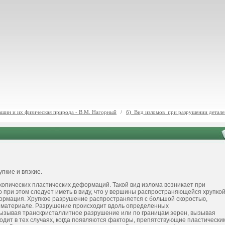
ашин и их физическая природа - В.М. Нагорный
/
б) Вид изломов при разрушении детале
пкие и вязкие.
опических пластических деформаций. Такой вид излома возникает при
 при этом следует иметь в виду, что у вершины распространяющейся хрупко
ормация. Хрупкое разрушение распространяется с большой скоростью,
м материале. Разрушение происходит вдоль определенных
 вызывая транскристаллитное разрушение или по границам зерен, вызывая
дит в тех случаях, когда появляются факторы, препятствующие пластически