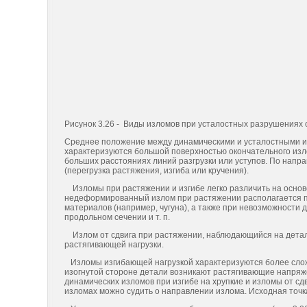
Рисунок 3.26 - Виды изломов при усталостных разрушениях 
Среднее положение между динамическими и усталостными 
характеризуются большой поверхностью окончательного изл
больших расстояниях линий разгрузки или уступов. По напр
(перегрузка растяжения, изгиба или кручения).
Изломы при растяжении и изгибе легко различить на основе
недеформированный излом при растяжении располагается пе
материалов (например, чугуна), а также при невозможности
продольном сечении и т. п.
Излом от сдвига при растяжении, наблюдающийся на деталях
растягивающей нагрузки.
Изломы изгибающей нагрузкой характеризуются более слож
изогнутой стороне детали возникают растягивающие напря
динамических изломов при изгибе на хрупкие и изломы от с
изломах можно судить о направлении излома. Исходная точка