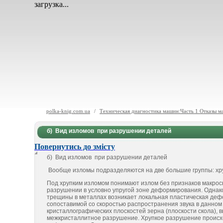
загрузка...
polka-knig.com.ua
/
Техническая диагностика машин:Часть 1 Отказы м
б) Вид изломов при разрушении деталей
Повернутись до змісту
б) Вид изломов при разрушении деталей
Вообще изломы подразделяются на две большие группы: хру
Под хрупким изломом понимают излом без признаков макроск
разрушении в условно упругой зоне деформирования. Однако
трещины в металлах возникает локальная пластическая деф
сопоставимой со скоростью распространения звука в данно
кристаллографических плоскостей зерна (плоскости скола),
межкристаллитное разрушение. Хрупкое разрушение происхо