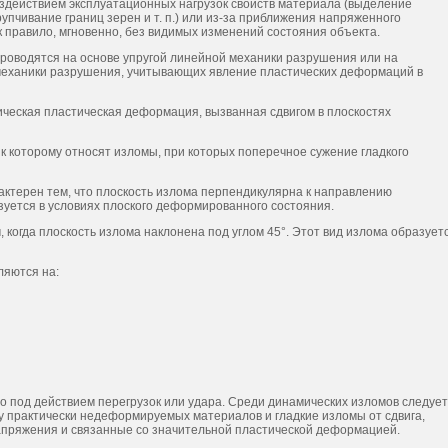
здействием эксплуатационных нагрузок свойств материала (выделение
упчивание границ зерен и т. п.) или из-за приближения напряженного
к правило, мгновенно, без видимых изменений состояния объекта.
роводятся на основе упругой линейной механики разрушения или на
еханики разрушения, учитывающих явление пластических деформаций в
ческая пластическая деформация, вызванная сдвигом в плоскостях
 которому относят изломы, при которых поперечное сужение гладкого
ктерен тем, что плоскость излома перпендикулярна к направлению
уется в условиях плоского деформированного состояния.
огда плоскость излома наклонена под углом 45°. Этот вид излома образует
яются на:
под действием перегрузок или удара. Среди динамических изломов следует
у практически недеформируемых материалов и гладкие изломы от сдвига,
апряжения и связанные со значительной пластической деформацией.