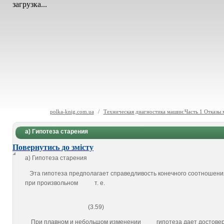
загрузка...
polka-knig.com.ua
/
Техническая диагностика машин:Часть 1 Отказы 
а) Гипотеза старения
Повернутись до змісту
а) Гипотеза старения
Эта гипотеза предполагает справедливость конеч­ного соотношения в
при произвольном
т. е.
(3.59)
При плавном и небольшом изменении
гипотеза дает достове