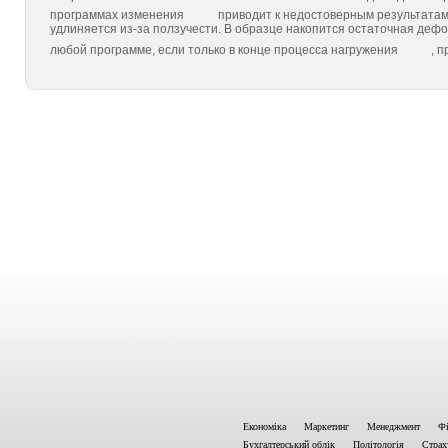
программах изменения
приводит к недостоверным результатам
удлиняется из-за ползучести. В образце накопится остаточная деформ
любой программе, если только в конце процесса нагружения
, 
Економіка
Маркетинг
Менеджмент
Фі
Бухгалтерський облік
Політологія
Страх