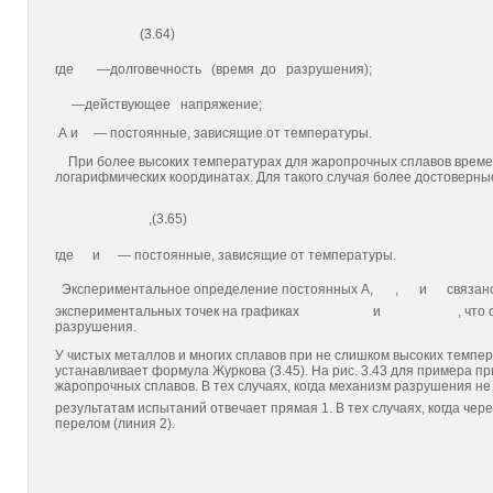
(3.64)
где
—долговечность (время до разрушения);
—действующее напряжение;
А и
— постоянные, зависящие от температуры.
При более высоких температурах для жаропрочных сплавов времен
логарифмических координатах. Для такого случая более досто­верн
,(3.65)
где
и
— постоянные, зависящие от температуры.
Экспериментальное определение постоянных А,
,
и
свя­за
экспериментальных точек на графиках
и
, что
разрушения.
У чистых металлов и многих сплавов при не слишком высоких темпе
устанавливает формула Журкова (3.45). На рис. 3.43 для примера 
жаропрочных сплавов. В тех случаях, когда механизм разруше­ния н
результатам испытаний отвечает прямая 1. В тех слу­чаях, когда чер
перелом (линия 2).