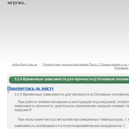
загрузка...
polka-knig.com.ua
/
Техническая диагностика машин:Часть 1 Отказы машин и их 
Основные 
3.2.4 Временные зависимости для прочности а) Основные положе
Повернутись до змісту
3.2.4 Временные зависимости для прочности а) Основные положени
При работе элементов машин и конструкций под на­грузкой, особе
зависимость проч­ности: длительное приложение нагрузок снижает п
нагрузки Р.
При испытании чистых металлов при умеренных температурах, т. 
зависимость изображается в полулогарифмических координатах ?,