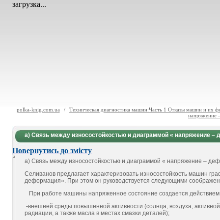
загрузка...
polka-knig.com.ua
/
Техническая диагностика машин:Часть 1 Отказы машин и их ф
напряжение 
а) Связь между износостойкостью и диаграммой « напряжение –
Повернутись до змісту
а) Связь между износостойкостью и диаграммой « напряжение – де
Селиванов предлагает характеризовать износостойкость машин гр
деформация». При этом он руководствуется следующими соображен
При работе машины напряженное состояние создается дей­ствием
-внешней среды повышенной активности (солнца, воздуха, активной 
радиации, а также масла в местах смазки деталей);