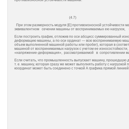
противоизносной устойчивости машины:
(4.7)
При этом размерность модуля [Е] противоизносной устойчи­вости ма
эквивалентном сечении машины от воспринимаемых ею на­грузок, 
Если построить график, отложив по оси абсцисс суммированный из­
деформацию машины, а по оси орди­нат — всю воспринимаемую маши­
объем выполненной машиной рабо­ты или пробег), которая в соотве
ма­шиной от воспринимаемых нагрузок с учетом ее износостойкости, т
«напряжение-деформация», рассматриваемой в сопротивлении 
Если считать, что промышленность выпускает машину, про­шедшую д
т. е. машину, которая сразу же может выполнять работу с нагрузкой 
координат может быть соеди­нено с точкой А графика прямой линией