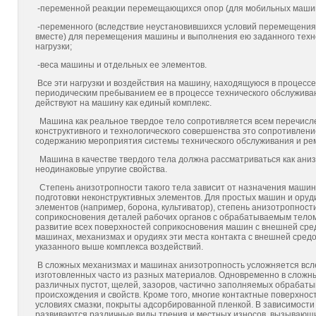
-переменной реакции перемещающихся опор (для мобильных машин
-переменного (вследствие неустановившихся условий пере­мещения и
вместе) для перемещения машины и вы­полнения ею заданного тех
нагрузки;
-веса машины и отдельных ее элементов.
Все эти нагрузки и воздействия на машину, находящуюся в процессе
периодическим пребыванием ее в процессе техническо­го обслужива
действуют на машину как единый комплекс.
Машина как реальное твердое тело сопротивляется всем перечисле
конструктивного и технологического совершенства это сопротивлен
содержанию мероприятия системы техническо­го обслуживания и ре
Машина в качестве твердого тела должна рассматриваться как аниз
неодинаковые упругие свойства.
Степень анизотропности такого тела зависит от назначения машины,
подготовки неконструктивных элементов. Для простых машин и ору
элементов (например, борона, культиватор), степень анизотропност
соприкосновения деталей рабочих органов с обра­батываемым телом
развитие всех поверхностей соприкосно­вения машин с внешней сред
машинах, механизмах и ору­диях эти места контакта с внешней сред
указанного выше комплекса воздействий.
В сложных механизмах и машинах анизотропность услож­няется всле
изготовленных часто из разных материалов. Одновременно в сложн
различных пустот, щелей, зазоров, частично заполняемых обрабат
происхождения и свойств. Кроме того, многие контактные поверхно
условиях смазки, покрыты адсорбированной пленкой. В зависимости 
развиваются различные виды трения и местных износов, вызывающ