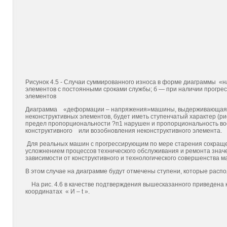
Рисунок 4.5 - Случаи суммированного износа в форме диаграммы 
элементов с постоянными сроками службы; б — при наличии прогре
элементов
Диаграмма «деформации – напряжения»машины, выдерживающая на
неконструктивных элементов, будет иметь ступенчатый характер (рис.
предел пропорциональности ?п1 нарушен и пропорциональность 
конструктивного или возобновления неконструктивного элемента.
Для реальных машин с прогрессирующим по мере старения сокраще
усложнением процессов технического обслуживания и ремонта знач
зависимости от конструктивного и технологиче­ского совершенства ма
В этом случае на диаграмме будут отмечены ступени, которые распола
На рис. 4.6 в качестве подтверждения вышесказанного приведена к
координатах « И – t ».