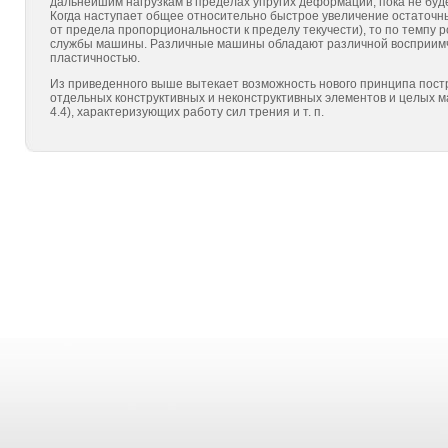
дальнейшим нагрузкам в пределах упругих де­формаций, пока не бу
Когда наступает общее относительно быстрое увеличение остаточн
от предела пропорциональ­ности к пределу текучести), то по темпу
службы ма­шины. Различные машины обладают различной восприимчи
пластич­ностью.
Из приведенного выше вытекает возможность нового прин­ципа пос
отдельных конструктивных и неконструктивных эле­ментов и целых м
4.4), характеризующих работу сил трения и т. п.