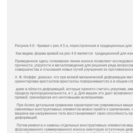
Рисунок 4.6 - Кривая с рис.4.5 а, перестроенная в традиционных для 
Как видим, форма кривой на рис 4.6 является традиционной для из
Приведенное здесь толкование линии износа позволяет исследоват
прочности, упругости и металловедения для решения ряда вопросов 
совершенства и отыскания новых путей улучшения их противоизносн
А. Ф. Иоффе доказал, что при всякой механической деформации ма
ориентировка кристаллов (кристаллы пово­рачиваются) и в общем
даже в области деформаций, кото­рые принято считать упругими, им
пределу пропорцио­нальности, и т. д. Для машин это дает возможно
прямой, пренебрегая его ничтожными колебаниями.
При более детальном сравнении характеристик современных машин с
сменяемых конструктивных элементов можно прийти к за­ключению, 
машина как нагруженное тело восстанавливает свою способность пр
деформаций.
Путем ремонта и замены отдельных конструктивных элемен­тов маши
форсированного суммированного износа некоторую остаточную деф