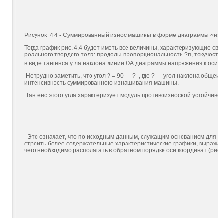
Рисунок 4.4 - Суммированный износ машины в форме диаграммы 
Тогда график рис. 4.4 будет иметь все величины, характеризующие 
реального твердого тела: пределы пропорциональности ?п, текучест
в виде тангенса угла наклона линии ОА диаграммы напряжения к ос
Нетрудно заметить, что угол ? = 90 — ? , где ? — угол наклона общ
интенсивность суммированного изнашивания ма­шины.
Тангенс этого угла характеризует модуль противоизносной устойчи
Это означает, что по исходным данным, служащим основа­нием для
строить более содержательные характеристи­ческие графики, выра
чего необходимо располагать в обрат­ном порядке оси координат (рис.