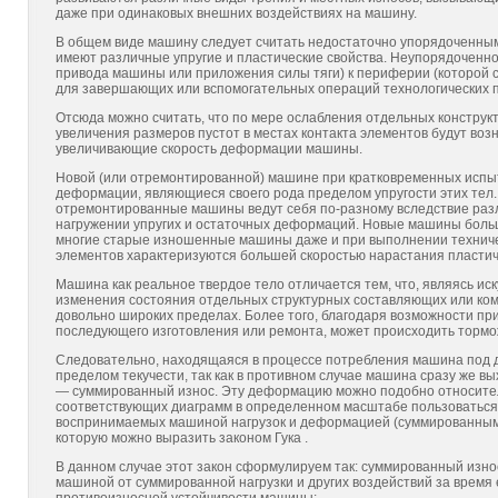
даже при одинаковых внешних воздействиях на машину.
В общем виде машину следует считать недостаточно упорядоченны
имеют различные упругие и пластические свойства. Неупорядоченно
привода машины или прило­жения силы тяги) к периферии (которой
для завер­шающих или вспомогательных операций технологических пр
Отсюда можно считать, что по мере ослабления отдельных конструк
увеличения размеров пустот в местах контак­та элементов будут возн
увеличивающие скорость деформации машины.
Новой (или отремонтированной) машине при кратковремен­ных испы
деформации, являющиеся своего рода пределом упру­гости этих тел.
отремонтированные машины ведут себя по-разному вследствие разл
нагружении упругих и остаточных деформаций. Новые машины больш
многие старые изно­шенные машины даже и при выполнении техниче
элементов характеризуются большей скоростью нарастания пластиче
Машина как реальное твердое тело отличается тем, что, являясь иск
изменения состояния отдельных структур­ных составляющих или ко
довольно широких пределах. Более того, благодаря возможности п
последующего изготовле­ния или ремонта, может происходить тормож
Следовательно, находящаяся в процессе потребления ма­шина под д
пределом текучести, так как в противном случае машина сразу же в
— суммированный износ. Эту деформацию можно подобно относитель
соответствующих диаграмм в определенном масштабе пользоваться 
воспринимаемых машиной нагрузок и деформацией (суммированным 
которую можно выразить законом Гука .
В данном случае этот закон сформулируем так: суммирован­ный из
машиной от суммированной нагрузки и других воздействий за время 